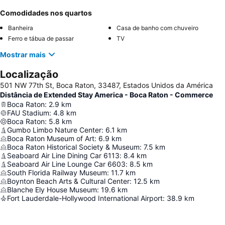
Comodidades nos quartos
Banheira
Casa de banho com chuveiro
Ferro e tábua de passar
TV
Mostrar mais
Localização
501 NW 77th St, Boca Raton, 33487, Estados Unidos da América
Distância de Extended Stay America - Boca Raton - Commerce
Boca Raton
:
2.9
km
FAU Stadium
:
4.8
km
Boca Raton
:
5.8
km
Gumbo Limbo Nature Center
:
6.1
km
Boca Raton Museum of Art
:
6.9
km
Boca Raton Historical Society & Museum
:
7.5
km
Seaboard Air Line Dining Car 6113
:
8.4
km
Seaboard Air Line Lounge Car 6603
:
8.5
km
South Florida Railway Museum
:
11.7
km
Boynton Beach Arts & Cultural Center
:
12.5
km
Blanche Ely House Museum
:
19.6
km
Fort Lauderdale-Hollywood International Airport
:
38.9
km