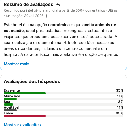
Resumo de avaliações
Resumido por inteligência artificial a partir de 500+ comentários · Última
atualização: 30 Jul 2026
Este hotel é uma opção
económica
e que
aceita animais de
estimação
, ideal para estadias prolongadas, estudantes e
viajantes que procuram acesso conveniente à autoestrada. A
sua localização diretamente na I-95 oferece fácil acesso às
áreas circundantes, incluindo um centro comercial e um
hospital. A característica mais apelativa é a opção de quartos
com
frigorífico de tamanho normal, micro-ondas e fogão
,
Mostrar mais
para hóspedes que preferem preparar as suas próprias
refeições. Os hóspedes elogiam consistentemente o
pessoal da
receção, que é prestável e atencioso
, e que se destaca pela
Avaliações dos hóspedes
sua simpatia e eficiência. Para uma experiência mais tranquila,
os hóspedes devem pedir um quarto virado para longe da linha
Excelente
35
%
de comboio e da autoestrada.
Muito boa
11
%
Boa
8
%
Aceitável
11
%
Fraca
35
%
Mostrar avaliações