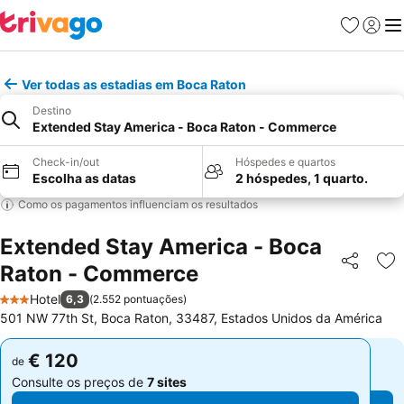
Favoritos
Iniciar
Me
Ver todas as estadias em Boca Raton
Destino
Extended Stay America - Boca Raton - Commerce
Check-in/out
Hóspedes e quartos
Escolha as datas
2 hóspedes, 1 quarto.
Como os pagamentos influenciam os resultados
Extended Stay America - Boca
Raton - Commerce
Partilhar
Ad
Hotel
6,3
(
2.552 pontuações
)
3 Estrelas
501 NW 77th St, Boca Raton, 33487, Estados Unidos da América
€ 120
€ 120
de
de
Consulte os preços de
7 sites
Consulte os preços de
7 sites