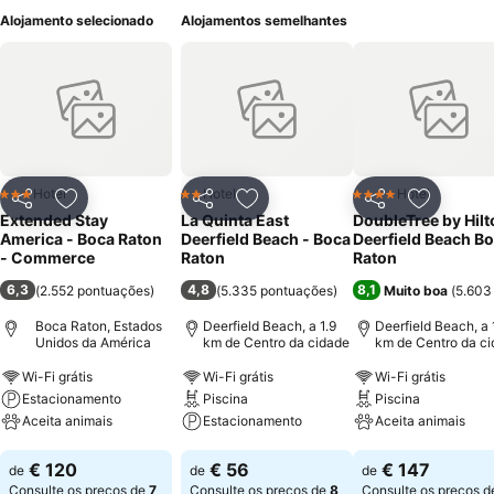
Alojamento selecionado
Alojamentos semelhantes
Hotel
Hotel
Hotel
3 Estrelas
2 Estrelas
4 Estrelas
Partilhar
Adicionar aos favoritos
Partilhar
Adicionar aos favoritos
Partilhar
Adicionar
Extended Stay
La Quinta East
DoubleTree by Hilt
America - Boca Raton
Deerfield Beach - Boca
Deerfield Beach B
- Commerce
Raton
Raton
6,3
4,8
8,1
(
2.552 pontuações
)
(
5.335 pontuações
)
Muito boa
(
5.603
Boca Raton, Estados
Deerfield Beach, a 1.9
Deerfield Beach, a 
Unidos da América
km de Centro da cidade
km de Centro da c
Wi-Fi grátis
Wi-Fi grátis
Wi-Fi grátis
Estacionamento
Piscina
Piscina
Aceita animais
Estacionamento
Aceita animais
Ver preços
Ver preços
Ver preços
€ 120
€ 56
€ 147
de
de
de
Consulte os preços de
7
Consulte os preços de
8
Consulte os preços 