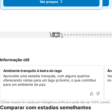
Ver preços
Ver preços
1 / 35
Informação útil
Ambiente tranquilo à beira do lago
Ár
Aproveite uma estadia tranquila, com alguns quartos
Vo
oferecendo vistas para um lago próximo, o que contribui
no 
para um ambiente de paz.
Este resumo foi criado por inteligência artificial e pode não ser 100% correto.
Comparar com estadias semelhantes