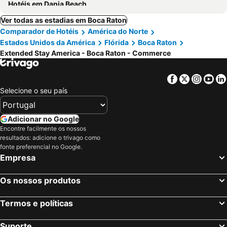
Hotéis em Dania Beach
Ver todas as estadias em Boca Raton
Comparador de Hotéis
América do Norte
Estados Unidos da América
Flórida
Boca Raton
Extended Stay America - Boca Raton - Commerce
Facebook
Twitter
Insta
Yo
Selecione o seu país
Adicionar no Google
Encontre facilmente os nossos
resultados: adicione o trivago como
fonte preferencial no Google.
Empresa
Os nossos produtos
Termos e políticas
Suporte