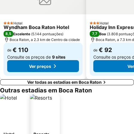
Hotel
Hotel
3 Estrelas
3 Estrelas
Wyndham Boca Raton Hotel
Holiday Inn Expre
8,5
7,7
Excelente
(
5.144 pontuações
)
Boa
(
3.808 pontuaç
Boca Raton, a 2.3 km de Centro da cidade
Boca Raton, a 7.3 km 
€ 110
€ 92
de
de
Consulte os preços de
9 sites
Consulte os preços 
Ver preços
Ve
Ver todas as estadias em Boca Raton
Outras estadias em Boca Raton