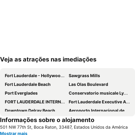
Veja as atrações nas imediações
Ampliar mapa
Fort Lauderdale - Hollywood International Airport
Sawgrass Mills
Fort Lauderdale Beach
Las Olas Boulevard
Port Everglades
Conservatorio musicale Lynn University
FORT LAUDERDALE INTERNATIONAL BOAT SHOW
Fort Lauderdale Executive Airport
Downtown Delray Beach
Aeroporto Internacional de Palm Beach
Informações sobre o alojamento
Lion Country Safari
Museum of Discovery and Science
501 NW 77th St, Boca Raton, 33487, Estados Unidos da América
The Fort Lauderdale Ghost Tours
Mostrar mais