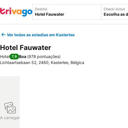
Destino
Check-in/out
Escolha as 
Ver todas as estadias em Kasterlee
Hotel Fauwater
Hotel
Boa
(
978 pontuações
)
7,9
Lichtaartsebaan 52, 2460, Kasterlee, Bélgica
A carregar