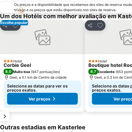
Os preços e a disponibilidade que recebemos dos sites de reserva muda
trivago e os preços que estão disponíveis nos sites de reserva.
Um dos Hotéis com melhor avaliação em Kast
Escolha popular
Adicionar aos favoritos
Adicionar aos f
Partilhar
Partilhar
Hotel
Hotel
3 Estrelas
3 Estrelas
Corbie Geel
Boutique hotel Ro
8,0
8,7
Muito boa
(
947 pontuações
)
Excelente
(
653 pont
Geel, a 0.1 km de Centro da cidade
Geel, a 0.3 km de Cent
Selecione as datas para ver os
Selecione as datas 
preços exatos.
preços exatos.
Ver preços
Ver preç
Outras estadias em Kasterlee