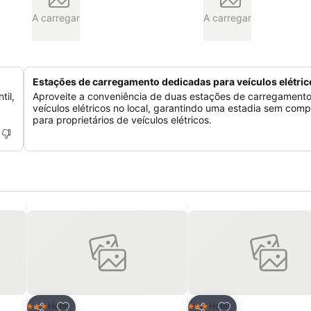
A carregar
A carregar
Estações de carregamento dedicadas para veículos elétric
til,
Aproveite a conveniência de duas estações de carregament
veículos elétricos no local, garantindo uma estadia sem comp
para proprietários de veículos elétricos.
itos
Adicionar aos favoritos
Adicionar aos fav
Hotel
Hotel
3 Estrelas
3 Estrelas