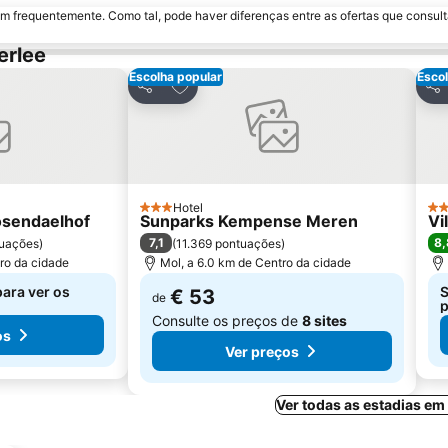
m frequentemente. Como tal, pode haver diferenças entre as ofertas que consult
erlee
Escolha popular
Escol
avoritos
Adicionar aos favoritos
Partilhar
Par
Hotel
3 Estrelas
3 E
osendaelhof
Sunparks Kempense Meren
Vil
7,1
8,
uações
)
(
11.369 pontuações
)
ro da cidade
Mol, a 6.0 km de Centro da cidade
para ver os
S
€ 53
de
p
Consulte os preços de
8 sites
os
Ver preços
Ver todas as estadias em