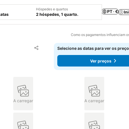
Hóspedes e quartos
PT · €
In
datas
2 hóspedes, 1 quarto.
Como os pagamentos influenciam os
Adicionar aos favoritos
Selecione as datas para ver os preço
Partilhar
Ver preços
A carregar
A carregar