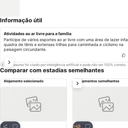
Informação útil
Atividades ao ar livre para a família
Participe de vários esportes ao ar livre com uma área de lazer infan
quadra de tênis e extensas trilhas para caminhada e ciclismo na
paisagem circundante.
Este resumo foi criado por inteligência artificial e pode não ser 100% correto.
Comparar com estadias semelhantes
Alojamento selecionado
Alojamentos semelhantes
próximo
Adicionar aos favoritos
Adicionar aos favor
Hotel
Hotel
3 Estrelas