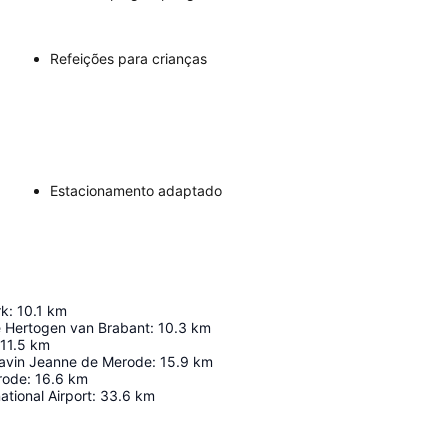
Refeições para crianças
Estacionamento adaptado
rk
:
10.1
km
e Hertogen van Brabant
:
10.3
km
11.5
km
ravin Jeanne de Merode
:
15.9
km
rode
:
16.6
km
ational Airport
:
33.6
km