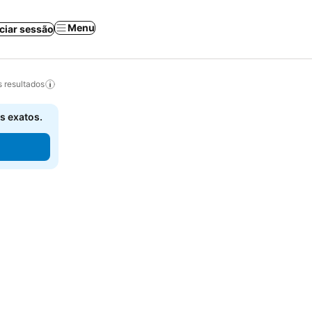
Menu
iciar sessão
 resultados
s exatos.