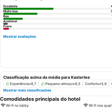
Excelente
Muito boa
Boa
Aceitável
Fraca
Mostrar avaliações
Classificação acima da média para Kasterlee
Experiência
•
8,7
Pequeno-almoço
•
8,5
Conforto
•
5,6
Mostrar mais classificações
Comodidades principais do hotel
Wi-fi no lobby
Wi-fi nos quar