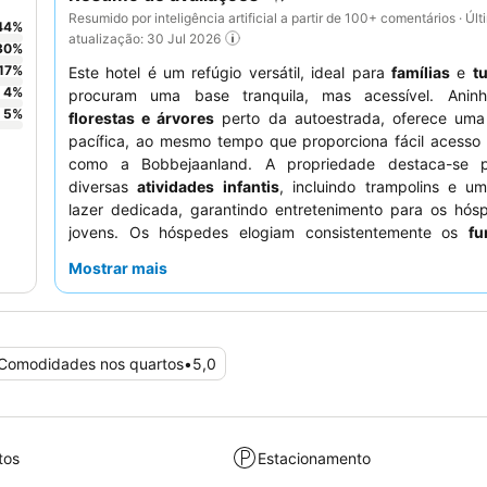
Resumido por inteligência artificial a partir de 100+ comentários · Últ
44
%
atualização: 30 Jul 2026
30
%
17
%
Este hotel é um refúgio versátil, ideal para
famílias
e
tu
4
%
procuram uma base tranquila, mas acessível. Anin
5
%
florestas e árvores
perto da autoestrada, oferece uma
pacífica, ao mesmo tempo que proporciona fácil acesso 
como a Bobbejaanland. A propriedade destaca-se p
diversas
atividades infantis
, incluindo trampolins e u
lazer dedicada, garantindo entretenimento para os hós
jovens. Os hóspedes elogiam consistentemente os
fu
simpáticos e prestativos
e o
pequeno-almoço
delicioso
Mostrar mais
Para vistas ideais, peça um quarto num andar superior.
Comodidades nos quartos
•
5,0
tos
Estacionamento