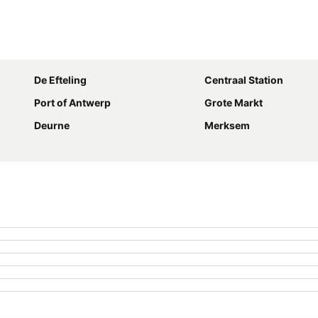
Ampliar mapa
De Efteling
Centraal Station
Port of Antwerp
Grote Markt
Deurne
Merksem