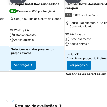
Partilhar
Partilhar
Boutique hotel Roosendaelhof
Fletcher Hotel-Restaurant
Kempen
8,7
Excelente
(
653 pontuações
)
7,3
(
1.878 pontuações
)
dade
Geel, a 0.3 km de Centro da cidade
Reusel-De Mierden, a 2.5 k
Centro da cidade
Wi-Fi grátis
Wi-Fi grátis
Estacionamento
Estacionamento
Aceita animais
Aceita animais
Selecione as datas para ver os
preços exatos.
€ 78
de
Consulte os preços de
8 sites
Ver preços
Ver preços
Ver todas as estadias em
Resumo de avaliações