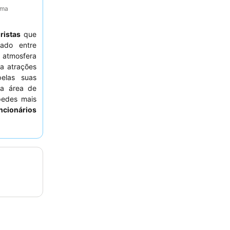
ima
ristas
que
hado entre
 atmosfera
a atrações
elas suas
ma área de
pedes mais
ncionários
 e variado.