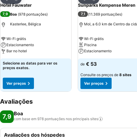
Partilhar
Partilhar
Hotel Fauwater
Sunparks Kempense Meren
7,9
7,1
Boa
(
978 pontuações
)
(
11.369 pontuações
)
Kasterlee, Bélgica
Mol, a 6.0 km de Centro da ci
Wi-Fi grátis
Wi-Fi grátis
Estacionamento
Piscina
Bar no hotel
Estacionamento
Selecione as datas para ver os
€ 53
de
preços exatos.
Consulte os preços de
8 sites
Ver preços
Ver preços
Avaliações
Boa
7,9
com base em 978 pontuações nos principais
sites
Avaliações dos hóspedes