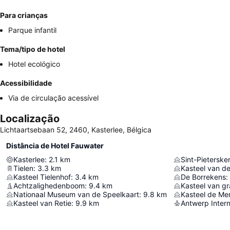
Para crianças
Parque infantil
Tema/tipo de hotel
Hotel ecológico
Acessibilidade
Via de circulação acessível
Localização
Lichtaartsebaan 52, 2460, Kasterlee, Bélgica
Distância de Hotel Fauwater
Kasterlee
:
2.1
km
Sint-Pieterske
Tielen
:
3.3
km
Kasteel van d
Kasteel Tielenhof
:
3.4
km
De Borrekens
:
Achtzalighedenboom
:
9.4
km
Kasteel van g
Nationaal Museum van de Speelkaart
:
9.8
km
Kasteel de Me
Kasteel van Retie
:
9.9
km
Antwerp Intern