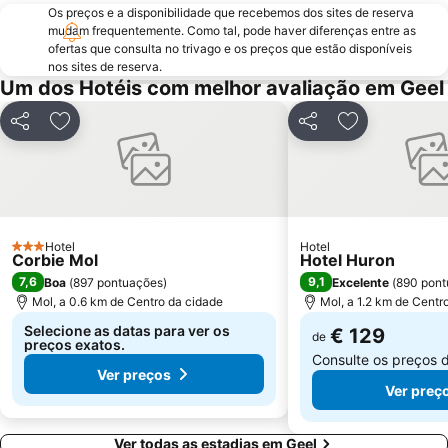
Os preços e a disponibilidade que recebemos dos sites de reserva
mudam frequentemente. Como tal, pode haver diferenças entre as
ofertas que consulta no trivago e os preços que estão disponíveis
nos sites de reserva.
Um dos Hotéis com melhor avaliação em Geel
Partilhar
Adicionar aos favoritos
Partilhar
Adicionar aos
Hotel
Hotel
3 Estrelas
Corbie Mol
Hotel Huron
7,6
9,1
Boa
(
897 pontuações
)
Excelente
(
890 pont
Mol, a 0.6 km de Centro da cidade
Mol, a 1.2 km de Centr
Selecione as datas para ver os
€ 129
de
preços exatos.
Consulte os preços 
Ver preços
Ver preç
Ver todas as estadias em Geel