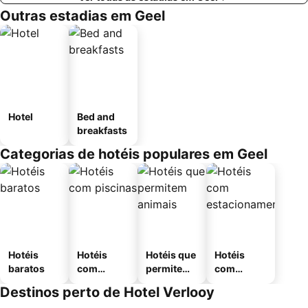
Outras estadias em Geel
Hotel
Bed and
breakfasts
Categorias de hotéis populares em Geel
Hotéis
Hotéis
Hotéis que
Hotéis
baratos
com
permitem
com
piscinas
animais
estaciona
Destinos perto de Hotel Verlooy
mento