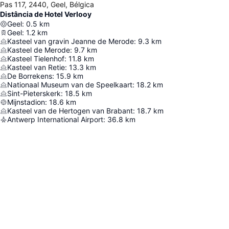
Pas 117, 2440, Geel, Bélgica
Distância de Hotel Verlooy
Geel
:
0.5
km
Geel
:
1.2
km
Kasteel van gravin Jeanne de Merode
:
9.3
km
Kasteel de Merode
:
9.7
km
Kasteel Tielenhof
:
11.8
km
Kasteel van Retie
:
13.3
km
De Borrekens
:
15.9
km
Nationaal Museum van de Speelkaart
:
18.2
km
Sint-Pieterskerk
:
18.5
km
Mijnstadion
:
18.6
km
Kasteel van de Hertogen van Brabant
:
18.7
km
Antwerp International Airport
:
36.8
km