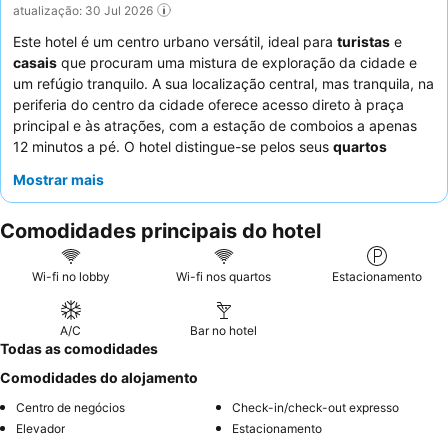
atualização: 30 Jul 2026
Este hotel é um centro urbano versátil, ideal para
turistas
e
casais
que procuram uma mistura de exploração da cidade e
um refúgio tranquilo. A sua localização central, mas tranquila, na
periferia do centro da cidade oferece acesso direto à praça
principal e às atrações, com a estação de comboios a apenas
12 minutos a pé. O hotel distingue-se pelos seus
quartos
espaçosos e limpos
, com camas confortáveis e máquinas de
Mostrar mais
café expresso no quarto, garantindo uma estadia relaxante. Os
hóspedes elogiam consistentemente a simpatia e atenção
Comodidades principais do hotel
excecionais da
equipa do hotel
, e o delicioso e variado
pequeno-almoço, que inclui pastelaria fresca da própria
pastelaria do hotel. Para uma experiência verdadeiramente
Wi-fi no lobby
Wi-fi nos quartos
Estacionamento
tranquila, os hóspedes devem solicitar um quarto virado para o
jardim.
A/C
Bar no hotel
Todas as comodidades
Comodidades do alojamento
Centro de negócios
Check-in/check-out expresso
Elevador
Estacionamento