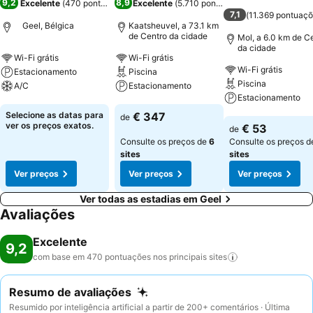
9,2
8,9
Excelente
(
470 pontuações
)
Excelente
(
5.710 pontuações
)
7,1
(
11.369 pontuaç
Geel, Bélgica
Kaatsheuvel, a 73.1 km
de Centro da cidade
Mol, a 6.0 km de C
da cidade
Wi-Fi grátis
Wi-Fi grátis
Wi-Fi grátis
Estacionamento
Piscina
Piscina
A/C
Estacionamento
Estacionamento
Ver preços
Ver preços
Selecione as datas para
€ 347
de
Ver preços
ver os preços exatos.
€ 53
de
Consulte os preços de
6
Consulte os preços 
sites
sites
Ver preços
Ver preços
Ver preços
Ver todas as estadias em Geel
Avaliações
Excelente
9,2
com base em 470 pontuações nos principais
sites
Resumo de avaliações
Resumido por inteligência artificial a partir de 200+ comentários · Última