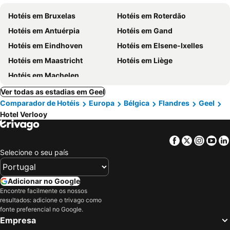
Hotéis em Bruxelas
Hotéis em Roterdão
Hotéis em Antuérpia
Hotéis em Gand
Hotéis em Eindhoven
Hotéis em Elsene-Ixelles
Hotéis em Maastricht
Hotéis em Liège
Hotéis em Machelen
Ver todas as estadias em Geel
Comparador de Hotéis
Europa
Bélgica
Flandres
Geel
Hotel Verlooy
Facebook
Twitter
Insta
Yo
Selecione o seu país
Adicionar no Google
Encontre facilmente os nossos
resultados: adicione o trivago como
fonte preferencial no Google.
Empresa