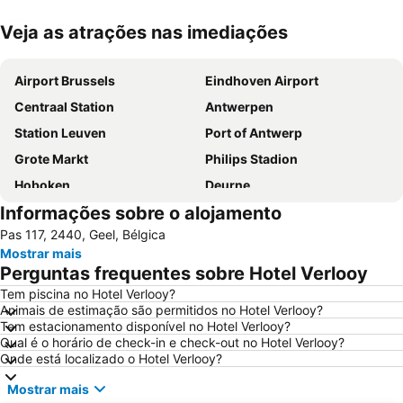
Veja as atrações nas imediações
Ampliar mapa
Airport Brussels
Eindhoven Airport
Centraal Station
Antwerpen
Station Leuven
Port of Antwerp
Grote Markt
Philips Stadion
Hoboken
Deurne
Informações sobre o alojamento
Merksem
Provinciaal Recreatiedomein De Schorre
Pas 117, 2440, Geel, Bélgica
Rock Werchter
Domus
Mostrar mais
Leuven in Scene
Berchem
Perguntas frequentes sobre Hotel Verlooy
Antony Gormley Firmament III and other Forms
Karting Genk
Tem piscina no Hotel Verlooy?
Animais de estimação são permitidos no Hotel Verlooy?
Tem estacionamento disponível no Hotel Verlooy?
Qual é o horário de check-in e check-out no Hotel Verlooy?
Onde está localizado o Hotel Verlooy?
Mostrar mais