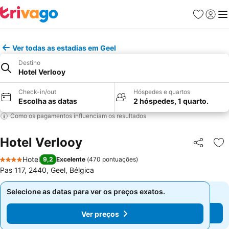
Favoritos
Iniciar
Me
Ver todas as estadias em Geel
Destino
Hotel Verlooy
Check-in/out
Hóspedes e quartos
Escolha as datas
2 hóspedes, 1 quarto.
Como os pagamentos influenciam os resultados
Hotel Verlooy
Partilhar
Ad
Hotel
9,2
Excelente
(
470 pontuações
)
4 Estrelas
Pas 117, 2440, Geel, Bélgica
Selecione as datas para ver os preços exatos.
Selecione as datas para ver os preços exatos.
Ver preços
Ver preços