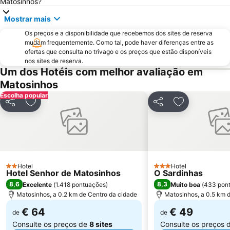
Matosinhos?
Hotel Solverde Beach
Ponte Dom Luís I
Mostrar mais
da Póvoa de Varzim
da Madalena
Os preços e a disponibilidade que recebemos dos sites de reserva
Edificio da Alfândega
Braga Parque
mudam frequentemente. Como tal, pode haver diferenças entre as
ofertas que consulta no trivago e os preços que estão disponíveis
Mercado do Bolhão
Estádio Municipal de Braga - Estádio AXA
nos sites de reserva.
Um dos Hotéis com melhor avaliação em
Aldeia Rural Preservada de Quintandona
Palacio do Freixo
Matosinhos
Mindelo Beach
Praia da Cortegaça
Escolha popular
Bom Jesus do Monte
Caxinas Beach
Partilhar
Adicionar aos favoritos
Partilhar
Adicionar aos
Termas Romanas do Alto da Cividade
Estação de Caminhos de Ferro de Braga
Casino de Espinho
Parque do Palácio de Cristal
Arrábida Shopping
Praia de Esposende
Azurara Beach
Centro Histórico de Guimarães
Hotel
Hotel
2 Estrelas
3 Estrelas
Hotel Senhor de Matosinhos
O Sardinhas
8,6
8,3
Excelente
(
1.418 pontuações
)
Muito boa
(
433 pon
Matosinhos, a 0.2 km de Centro da cidade
Matosinhos, a 0.5 km 
€ 64
€ 49
de
de
Consulte os preços de
8 sites
Consulte os preços 