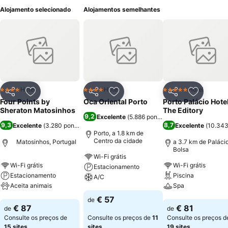
Alojamento selecionado
Alojamentos semelhantes
Hotel
Hotel
Hotel
4 Estrelas
4 Estrelas
5 Estrelas
Partilhar
Adicionar aos favoritos
Partilhar
Adicionar aos favoritos
Partilhar
Adicionar
Four Points by
Oca Oriental Porto
Porto Palácio Hote
Sheraton Matosinhos
The Editory
9,2
Excelente
(
5.886 pontuações
)
9,3
8,7
Excelente
(
3.280 pontuações
)
Excelente
(
10.343
Porto, a 1.8 km de
Centro da cidade
Matosinhos, Portugal
a 3.7 km de Paláci
Bolsa
Wi-Fi grátis
Wi-Fi grátis
Wi-Fi grátis
Estacionamento
Estacionamento
Piscina
A/C
Aceita animais
Spa
Ver preços
€ 57
de
Ver preços
Ver preços
€ 87
€ 81
de
de
Consulte os preços de
Consulte os preços de
11
Consulte os preços d
15 sites
sites
19 sites