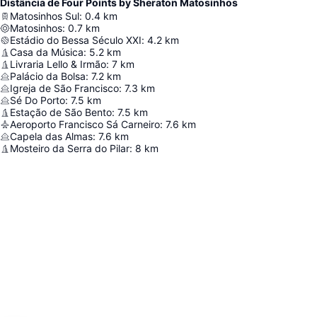
Distância de Four Points by Sheraton Matosinhos
Matosinhos Sul
:
0.4
km
Matosinhos
:
0.7
km
Estádio do Bessa Século XXI
:
4.2
km
Casa da Música
:
5.2
km
Livraria Lello & Irmão
:
7
km
Palácio da Bolsa
:
7.2
km
Igreja de São Francisco
:
7.3
km
Sé Do Porto
:
7.5
km
Estação de São Bento
:
7.5
km
Aeroporto Francisco Sá Carneiro
:
7.6
km
Capela das Almas
:
7.6
km
Mosteiro da Serra do Pilar
:
8
km