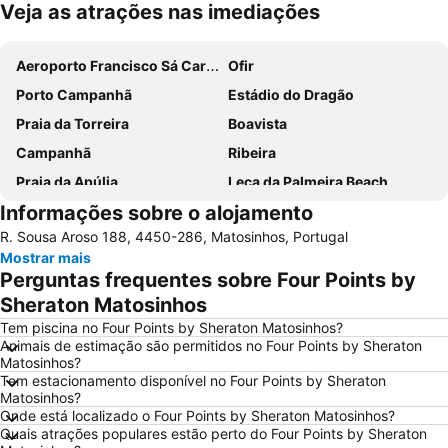
Veja as atrações nas imediações
Ampliar mapa
Aeroporto Francisco Sá Carneiro
Ofir
Porto Campanhã
Estádio do Dragão
Praia da Torreira
Boavista
Campanhã
Ribeira
Praia da Apúlia
Leça da Palmeira Beach
Informações sobre o alojamento
Parque aquático de Amarante
Pavilhão Multiusos Gondomar
R. Sousa Aroso 188, 4450-286, Matosinhos, Portugal
Praia do Furadouro
Cais de Gaia
Mostrar mais
Magikland
Pavilhão Rosa Mota
Perguntas frequentes sobre Four Points by
Norteshopping
Rua Santa Catarina
Sheraton Matosinhos
Baixa
Centro Histórico do Porto
Tem piscina no Four Points by Sheraton Matosinhos?
Animais de estimação são permitidos no Four Points by Sheraton
Casa da Música
Parque & Zoo Santo Inácio
Matosinhos?
Tem estacionamento disponível no Four Points by Sheraton
Estação São Bento
Aver-o-Mar Beach
Matosinhos?
Europarque
Matosinhos Beach
Onde está localizado o Four Points by Sheraton Matosinhos?
Quais atrações populares estão perto do Four Points by Sheraton
Praia da Aguda
Parque da Cidade