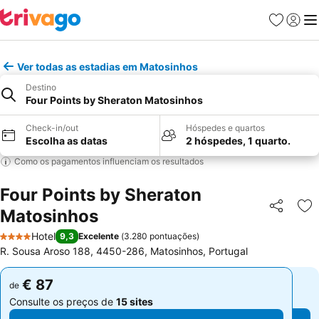
Favoritos
Iniciar
Me
Ver todas as estadias em Matosinhos
Destino
Four Points by Sheraton Matosinhos
Check-in/out
Hóspedes e quartos
Escolha as datas
2 hóspedes, 1 quarto.
Como os pagamentos influenciam os resultados
Four Points by Sheraton
Matosinhos
Partilhar
Ad
Hotel
9,3
Excelente
(
3.280 pontuações
)
4 Estrelas
R. Sousa Aroso 188, 4450-286, Matosinhos, Portugal
€ 87
€ 87
de
de
Consulte os preços de
15 sites
Consulte os preços de
15 sites