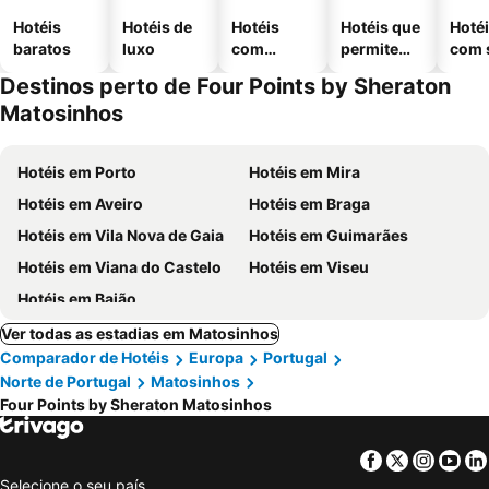
Hotéis
Hotéis de
Hotéis
Hotéis que
Hoté
baratos
luxo
com
permitem
com 
piscinas
animais
Destinos perto de Four Points by Sheraton
Matosinhos
Hotéis em Porto
Hotéis em Mira
Hotéis em Aveiro
Hotéis em Braga
Hotéis em Vila Nova de Gaia
Hotéis em Guimarães
Hotéis em Viana do Castelo
Hotéis em Viseu
Hotéis em Baião
Ver todas as estadias em Matosinhos
Comparador de Hotéis
Europa
Portugal
Norte de Portugal
Matosinhos
Four Points by Sheraton Matosinhos
Facebook
Twitter
Insta
Yo
Selecione o seu país