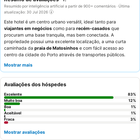
Resumido por inteligência artificial a partir de 900+ comentários · Última
atualização: 30 Jul 2026
Este hotel é um centro urbano versátil, ideal tanto para
viajantes em negócios
como para
recém-casados
que
procuram uma base tranquila, mas bem conectada. A
propriedade possui uma excelente localização, a uma curta
caminhada da
praia de Matosinhos
e com fácil acesso ao
centro da cidade do Porto através de transportes públicos.
Dispõe de um
ginásio bem equipado
, um bar animado e um
Mostrar mais
café, atendendo às diversas necessidades dos hóspedes. Os
hóspedes elogiam consistentemente o
staff excecionalmente
simpático e profissional
e o delicioso e variado pequeno-
Avaliações dos hóspedes
almoço com opções locais e continentais. Para uma experiência
mais tranquila, considere pedir um quarto virado para o jardim.
Excelente
83
%
Muito boa
12
%
Boa
1
%
Aceitável
1
%
Fraca
3
%
Mostrar avaliações