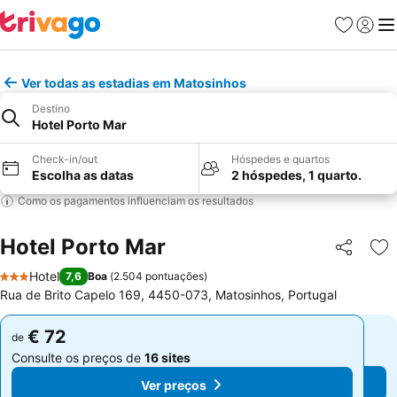
Favoritos
Iniciar
Me
Ver todas as estadias em Matosinhos
Destino
Hotel Porto Mar
Check-in/out
Hóspedes e quartos
Escolha as datas
2 hóspedes, 1 quarto.
Como os pagamentos influenciam os resultados
Hotel Porto Mar
Partilhar
Ad
Hotel
7,6
Boa
(
2.504 pontuações
)
3 Estrelas
Rua de Brito Capelo 169, 4450-073, Matosinhos, Portugal
€ 72
€ 72
de
de
Consulte os preços de
16 sites
Consulte os preços de
16 sites
Ver preços
Ver preços