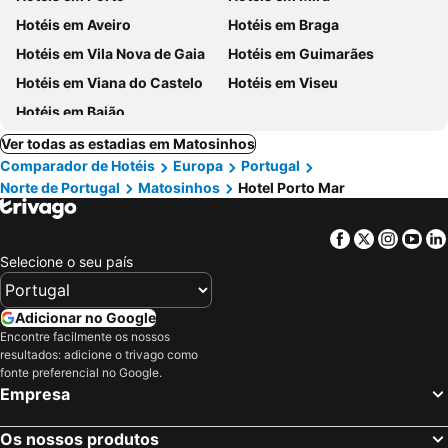
Hotéis em Aveiro
Hotéis em Braga
Hotéis em Vila Nova de Gaia
Hotéis em Guimarães
Hotéis em Viana do Castelo
Hotéis em Viseu
Hotéis em Baião
Ver todas as estadias em Matosinhos
Comparador de Hotéis
Europa
Portugal
Norte de Portugal
Matosinhos
Hotel Porto Mar
Facebook
Twitter
Insta
Yo
Selecione o seu país
Adicionar no Google
Encontre facilmente os nossos
resultados: adicione o trivago como
fonte preferencial no Google.
Empresa
Os nossos produtos