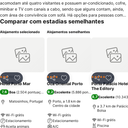
acomodam até quatro visitantes e possuem ar-condicionado, cofre,
minibar e TV com canais a cabo, sendo que alguns contam, ainda,
com área de convivência com sofá. Há opções para pessoas com
Comparar com estadias semelhantes
mobilidade reduzida. Serviço de quarto, recepção 24 horas por dia
e estacionamento pago são algumas das comodidades
Alojamento selecionado
Alojamentos semelhantes
proporcionadas pelo Hotel Porto Mar. Animais são permitidos no
local mediante pagamento de taxa extra. Servido com quitutes
locais, o café da manhã é cobrado à parte. As demais refeições
podem ser degustadas na Marisqueira dos Pobres ou no
Restaurante Costa, ambos especializados em frutos do mar e a
menos de cinco minutos de caminhada da hospedaria. A Praia do
Castelo do Queijo e o Forte de São Francisco Xavier ficam a dois
quilômetros da propriedade, assim como o Museu da Quinta de
Hotel
Hotel
Hotel
3 Estrelas
4 Estrelas
5 Estrelas
Partilhar
Adicionar aos favoritos
Partilhar
Adicionar aos favoritos
Partilhar
Adicionar
Santiago.
Hotel Porto Mar
Oca Oriental Porto
Porto Palácio Hote
The Editory
7,6
9,2
Boa
(
2.504 pontuações
)
Excelente
(
5.886 pontuações
)
8,7
Excelente
(
10.343
Matosinhos, Portugal
Porto, a 1.8 km de
Centro da cidade
a 3.7 km de Paláci
Bolsa
Wi-Fi grátis
Wi-Fi grátis
Wi-Fi grátis
Estacionamento
Estacionamento
Piscina
Aceita animais
A/C