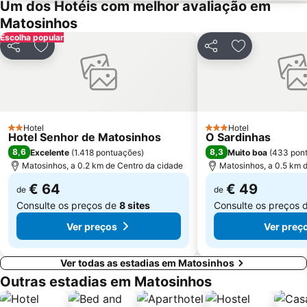
Um dos Hotéis com melhor avaliação em
Edificio da Alfândega
Braga Parque
Matosinhos
Escolha popular
Mercado do Bolhão
Estádio Municipal de Braga - Estádio AXA
Partilhar
Adicionar aos favoritos
Partilhar
Adicionar aos
Aldeia Rural Preservada de Quintandona
Palacio do Freixo
Mindelo Beach
Praia da Cortegaça
Bom Jesus do Monte
Caxinas Beach
Termas Romanas do Alto da Cividade
Estação de Caminhos de Ferro de Braga
Hotel
Hotel
2 Estrelas
3 Estrelas
Hotel Senhor de Matosinhos
O Sardinhas
Casino de Espinho
Parque do Palácio de Cristal
8,6
8,3
Excelente
(
1.418 pontuações
)
Muito boa
(
433 pon
Arrábida Shopping
Praia de Esposende
Matosinhos, a 0.2 km de Centro da cidade
Matosinhos, a 0.5 km 
Azurara Beach
Centro Histórico de Guimarães
€ 64
€ 49
de
de
Consulte os preços de
8 sites
Consulte os preços 
Ver preços
Ver preç
Ver todas as estadias em Matosinhos
Outras estadias em Matosinhos