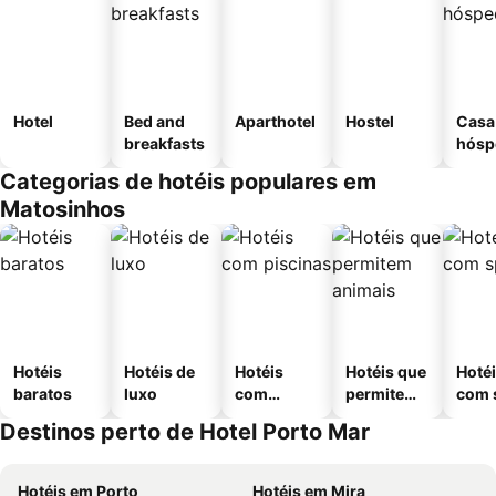
Hotel
Bed and
Aparthotel
Hostel
Casa
breakfasts
hósp
Categorias de hotéis populares em
Matosinhos
Hotéis
Hotéis de
Hotéis
Hotéis que
Hoté
baratos
luxo
com
permitem
com 
piscinas
animais
Destinos perto de Hotel Porto Mar
Hotéis em Porto
Hotéis em Mira