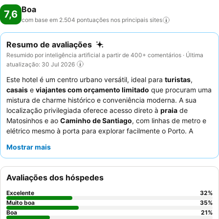
Boa
7,6
com base em 2.504 pontuações nos principais
sites
Resumo de avaliações
Resumido por inteligência artificial a partir de 400+ comentários · Última
atualização: 30 Jul 2026
Este hotel é um centro urbano versátil, ideal para
turistas
,
casais
e
viajantes com orçamento limitado
que procuram uma
mistura de charme histórico e conveniência moderna. A sua
localização privilegiada oferece acesso direto à
praia
de
Matosinhos e ao
Caminho de Santiago
, com linhas de metro e
elétrico mesmo à porta para explorar facilmente o Porto. A
caraterística mais notável do hotel é o seu
buffet de pequeno-
Mostrar mais
almoço
, elogiado de forma consistente, que oferece uma
seleção vasta e variada para começar bem o dia. Os hóspedes
elogiam consistentemente os
funcionários e o serviço
pela sua
Avaliações dos hóspedes
prestabilidade e simpatia. Para uma experiência mais tranquila,
considere pedir um quarto virado para o jardim.
Excelente
32
%
Muito boa
35
%
Boa
21
%