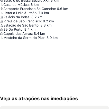
Estádio do Bessa Século XXI
:
5
km
Casa da Música
:
6
km
Aeroporto Francisco Sá Carneiro
:
6.6
km
Livraria Lello & Irmão
:
7.9
km
Palácio da Bolsa
:
8.2
km
Igreja de São Francisco
:
8.2
km
Estação de São Bento
:
8.3
km
Sé Do Porto
:
8.4
km
Capela das Almas
:
8.4
km
Mosteiro da Serra do Pilar
:
8.9
km
Veja as atrações nas imediações
Ampliar mapa