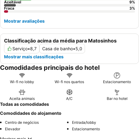
Aceitável
9
%
Fraca
3
%
Mostrar avaliações
Classificação acima da média para Matosinhos
Serviço
•
8,7
Casa de banho
•
5,0
Mostrar mais classificações
Comodidades principais do hotel
Wi-fi no lobby
Wi-fi nos quartos
Estacionamento
Aceita animais
A/C
Bar no hotel
Todas as comodidades
Comodidades do alojamento
Centro de negócios
Entrada/lobby
Elevador
Estacionamento
Mostrar mais