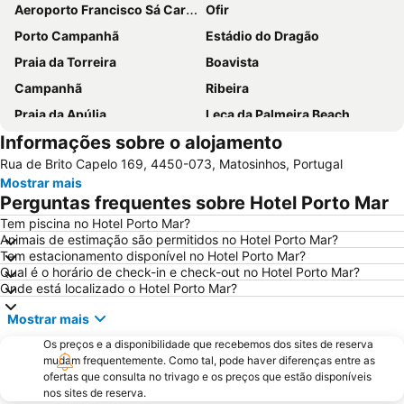
Aeroporto Francisco Sá Carneiro
Ofir
Porto Campanhã
Estádio do Dragão
Praia da Torreira
Boavista
Campanhã
Ribeira
Praia da Apúlia
Leça da Palmeira Beach
Informações sobre o alojamento
Parque aquático de Amarante
Pavilhão Multiusos Gondomar
Rua de Brito Capelo 169, 4450-073, Matosinhos, Portugal
Praia do Furadouro
Cais de Gaia
Mostrar mais
Magikland
Pavilhão Rosa Mota
Perguntas frequentes sobre Hotel Porto Mar
Norteshopping
Rua Santa Catarina
Tem piscina no Hotel Porto Mar?
Animais de estimação são permitidos no Hotel Porto Mar?
Baixa
Centro Histórico do Porto
Tem estacionamento disponível no Hotel Porto Mar?
Casa da Música
Parque & Zoo Santo Inácio
Qual é o horário de check-in e check-out no Hotel Porto Mar?
Onde está localizado o Hotel Porto Mar?
Estação São Bento
Aver-o-Mar Beach
Mostrar mais
Europarque
Matosinhos Beach
Os preços e a disponibilidade que recebemos dos sites de reserva
Praia da Aguda
Parque da Cidade
mudam frequentemente. Como tal, pode haver diferenças entre as
Hotel Solverde Beach
Ponte Dom Luís I
ofertas que consulta no trivago e os preços que estão disponíveis
nos sites de reserva.
da Póvoa de Varzim
da Madalena