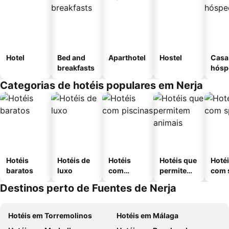
Hotel
Bed and
Aparthotel
Hostel
Casa
breakfasts
hósp
Categorias de hotéis populares em Nerja
Hotéis
Hotéis de
Hotéis
Hotéis que
Hoté
baratos
luxo
com
permitem
com 
piscinas
animais
Destinos perto de Fuentes de Nerja
Hotéis em Torremolinos
Hotéis em Málaga