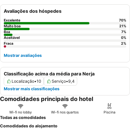
experiências culinárias. Para uma estadia mais tranquila, os
hóspedes podem preferir quartos virados para longe da área da
Avaliações dos hóspedes
piscina devido ao ruído ocasional.
Excelente
70
%
Muito boa
21
%
Boa
7
%
Aceitável
0
%
Fraca
2
%
Mostrar avaliações
Classificação acima da média para Nerja
Localização
•
10
Serviço
•
9,4
Mostrar mais classificações
Comodidades principais do hotel
Wi-fi no lobby
Wi-fi nos quartos
Piscina
Todas as comodidades
Comodidades do alojamento