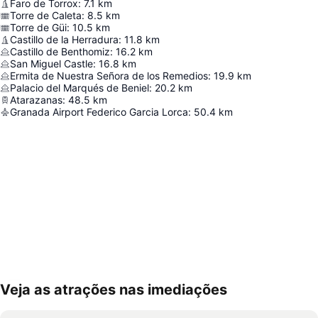
Faro de Torrox
:
7.1
km
Torre de Caleta
:
8.5
km
Torre de Güi
:
10.5
km
Castillo de la Herradura
:
11.8
km
Castillo de Benthomiz
:
16.2
km
San Miguel Castle
:
16.8
km
Ermita de Nuestra Señora de los Remedios
:
19.9
km
Palacio del Marqués de Beniel
:
20.2
km
Atarazanas
:
48.5
km
Granada Airport Federico Garcia Lorca
:
50.4
km
Veja as atrações nas imediações
Ampliar mapa