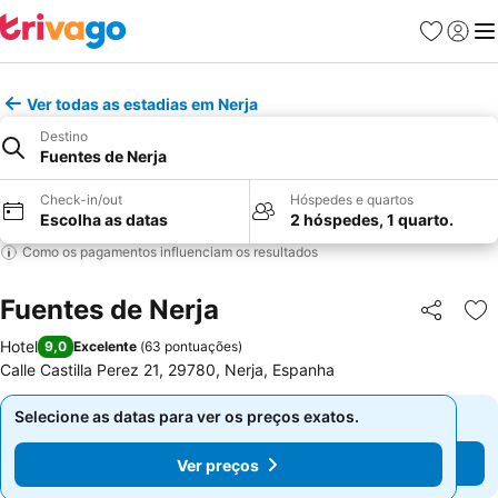
Favoritos
Iniciar
Me
Ver todas as estadias em Nerja
Destino
Fuentes de Nerja
Check-in/out
Hóspedes e quartos
Escolha as datas
2 hóspedes, 1 quarto.
Como os pagamentos influenciam os resultados
Fuentes de Nerja
Partilhar
Ad
Hotel
9,0
Excelente
(
63 pontuações
)
Calle Castilla Perez 21, 29780, Nerja, Espanha
Selecione as datas para ver os preços exatos.
Selecione as datas para ver os preços exatos.
Ver preços
Ver preços