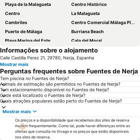
Playa de la Malagueta
Centro Histórico
Centro
La Malagueta
Cambriles
Centro Comercial Málaga Plaza
Puerto de Málaga
Burriana Beach
Playa Marina del Este
Cala del Moral
Informações sobre o alojamento
Catedral da Encarnação
Pedregalejo
Calle Castilla Perez 21, 29780, Nerja, Espanha
Carabeillo
Huelin
Mostrar mais
Balcão de Europa
Playa de poniente de Motril
Perguntas frequentes sobre Fuentes de Nerja
Motril
Vialia Estación María Zambrano
Tem piscina no Fuentes de Nerja?
Animais de estimação são permitidos no Fuentes de Nerja?
El Palo
Museo de Artes Marineras de Torre de Benagalbón
Tem estacionamento disponível no Fuentes de Nerja?
Baños del Carmen
El Morche
Onde está localizado o Fuentes de Nerja?
Quais atrações populares estão perto do Fuentes de Nerja?
Benajarafe
Distrito Este
Mostrar mais
Arena of La Malagueta
Alcazaba
Os preços e a disponibilidade que recebemos dos sites de reserva
Marqués de Larios
Semana Santa
mudam frequentemente. Como tal, pode haver diferenças entre as
Carretera de Cádiz
Rincón de la Victoria
ofertas que consulta no trivago e os preços que estão disponíveis
nos sites de reserva.