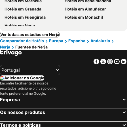
Hotéis em Marbella
Hotéis em Benalmadena
Hotéis em Granada
Hotéis em Almuñécar
Hotéis em Fuengirola
Hotéis em Monachil
Hotéis em Nerja
Ver todas as estadias em Nerja
Comparador de Hotéis
Europa
Espanha
Andaluzia
Nerja
Fuentes de Nerja
Facebook
Twitter
Insta
Yo
Adicionar no Google
Encontre facilmente os nossos
resultados: adicione o trivago como
fonte preferencial no Google.
Empresa
Os nossos produtos
Termos e políticas