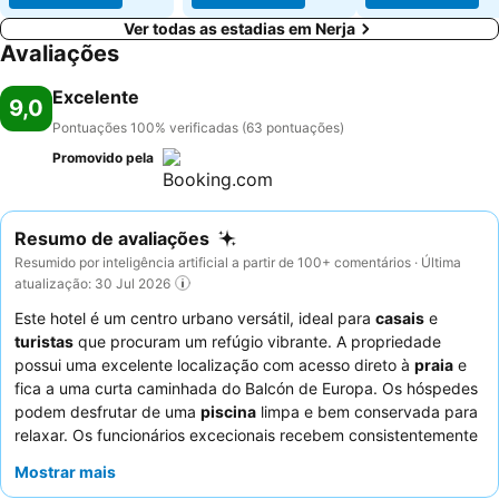
Ver todas as estadias em Nerja
Avaliações
Excelente
9,0
Pontuações 100% verificadas (63 pontuações)
Promovido pela
Resumo de avaliações
Resumido por inteligência artificial a partir de 100+ comentários · Última
atualização: 30 Jul 2026
Este hotel é um centro urbano versátil, ideal para
casais
e
turistas
que procuram um refúgio vibrante. A propriedade
possui uma excelente localização com acesso direto à
praia
e
fica a uma curta caminhada do Balcón de Europa. Os hóspedes
podem desfrutar de uma
piscina
limpa e bem conservada para
relaxar. Os funcionários excecionais recebem consistentemente
elogios pela sua prontidão e prestabilidade, complementando a
Mostrar mais
conveniência dos restaurantes próximos para diversas