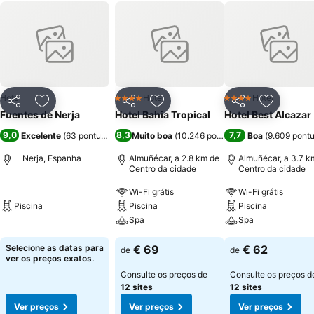
Hotel
Hotel
Hotel
4 Estrelas
4 Estrelas
Partilhar
Adicionar aos favoritos
Partilhar
Adicionar aos favoritos
Partilhar
Adicionar
Fuentes de Nerja
Hotel Bahia Tropical
Hotel Best Alcazar
9,0
8,3
7,7
Excelente
(
63 pontuações
)
Muito boa
(
10.246 pontuações
Boa
)
(
9.609 pont
Nerja, Espanha
Almuñécar, a 2.8 km de
Almuñécar, a 3.7 k
Centro da cidade
Centro da cidade
Wi-Fi grátis
Wi-Fi grátis
Piscina
Piscina
Piscina
Spa
Spa
Selecione as datas para
€ 69
€ 62
de
de
ver os preços exatos.
Consulte os preços de
Consulte os preços d
12 sites
12 sites
Ver preços
Ver preços
Ver preços