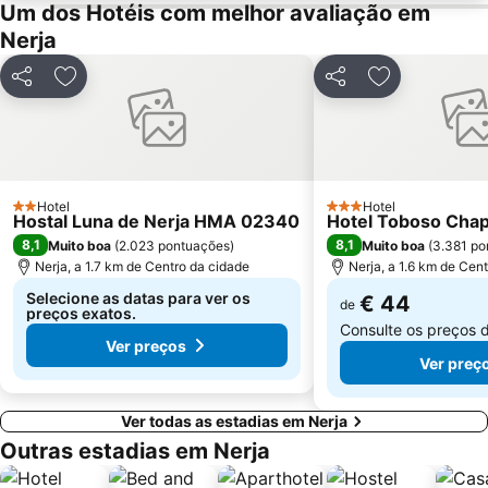
La Caleta
Plaza de la Marina
Um dos Hotéis com melhor avaliação em
Navidad
San Pedro
Nerja
Calahonda
de la Herradura
Partilhar
Adicionar aos favoritos
Partilhar
Adicionar aos
Torrenueva
El Palo
Estación de autobuses
San Cristóbal
Palacete La Najarra
Complejo Deportivo Piscina Cubierta
Puerta de la Cruz
Ayuntamiento de Málaga
Hotel
Hotel
2 Estrelas
3 Estrelas
Hostal Luna de Nerja HMA 02340
Hotel Toboso Chap
Plaza del Siglo
La Alegría
8,1
8,1
Muito boa
(
2.023 pontuações
)
Muito boa
(
3.381 po
Maro
Cotobro
Nerja, a 1.7 km de Centro da cidade
Nerja, a 1.6 km de Cen
Castillo de Salobreña
Pantano La Viñuela
Selecione as datas para ver os
€ 44
de
preços exatos.
Consulte os preços 
Ver preços
Ver preç
Ver todas as estadias em Nerja
Outras estadias em Nerja