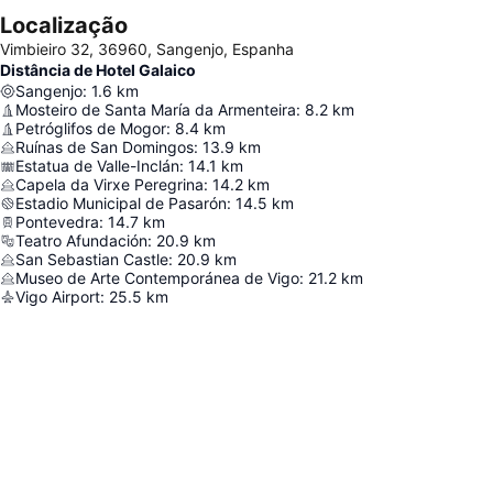
Localização
Vimbieiro 32, 36960, Sangenjo, Espanha
Distância de Hotel Galaico
Sangenjo
:
1.6
km
Mosteiro de Santa María da Armenteira
:
8.2
km
Petróglifos de Mogor
:
8.4
km
Ruínas de San Domingos
:
13.9
km
Estatua de Valle-Inclán
:
14.1
km
Capela da Virxe Peregrina
:
14.2
km
Estadio Municipal de Pasarón
:
14.5
km
Pontevedra
:
14.7
km
Teatro Afundación
:
20.9
km
San Sebastian Castle
:
20.9
km
Museo de Arte Contemporánea de Vigo
:
21.2
km
Vigo Airport
:
25.5
km