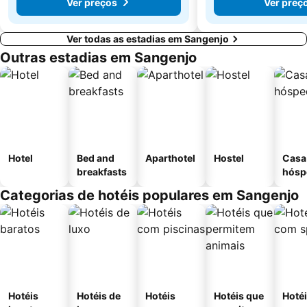
Ver preços
Ver preç
Ver todas as estadias em Sangenjo
Outras estadias em Sangenjo
Hotel
Bed and
Aparthotel
Hostel
Casa
breakfasts
hósp
Categorias de hotéis populares em Sangenjo
Hotéis
Hotéis de
Hotéis
Hotéis que
Hoté