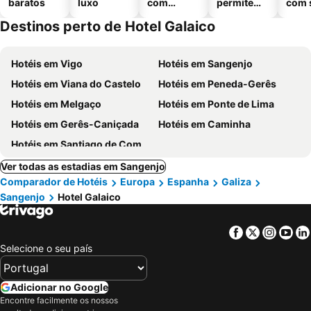
baratos
luxo
com
permitem
com 
piscinas
animais
Destinos perto de Hotel Galaico
Hotéis em Vigo
Hotéis em Sangenjo
Hotéis em Viana do Castelo
Hotéis em Peneda-Gerês
Hotéis em Melgaço
Hotéis em Ponte de Lima
Hotéis em Gerês-Caniçada
Hotéis em Caminha
Hotéis em Santiago de Compostela
Ver todas as estadias em Sangenjo
Comparador de Hotéis
Europa
Espanha
Galiza
Sangenjo
Hotel Galaico
Facebook
Twitter
Insta
Yo
Selecione o seu país
Adicionar no Google
Encontre facilmente os nossos