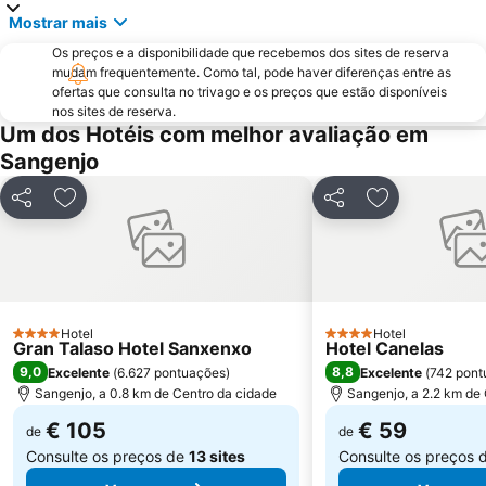
Mostrar mais
Porto de Vigo
Puerto O Grove
Os preços e a disponibilidade que recebemos dos sites de reserva
Areas
Praia de Panxón
mudam frequentemente. Como tal, pode haver diferenças entre as
Praia de Lapamán
Paxariñas
ofertas que consulta no trivago e os preços que estão disponíveis
nos sites de reserva.
Castelo de Salvaterra
do Vao
Um dos Hotéis com melhor avaliação em
Bueu
Areal
Sangenjo
Monasterio da Armenteira
Canelas
Partilhar
Adicionar aos favoritos
Partilhar
Adicionar aos
Praia da Punta
Puerto de Panxón
Estación de Tren de Vigo
Plaza de América
Praia de Aguete
Nerga
Real Club Náutico de Sanxenxo
Centro Príncipe
Hotel
Hotel
4 Estrelas
Bus Station
Playa de Mogor
4 Estrelas
Gran Talaso Hotel Sanxenxo
Hotel Canelas
9,0
8,8
Excelente
(
6.627 pontuações
)
Excelente
(
742 pont
Caneliñas
Freixeiro
Sangenjo, a 0.8 km de Centro da cidade
Sangenjo, a 2.2 km de
Aeropuerto de Vigo - Peinador
Menduiña
€ 105
€ 59
de
de
Consulte os preços de
13 sites
Consulte os preços 