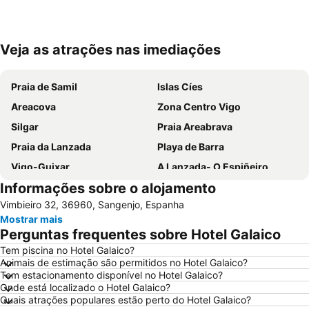
Veja as atrações nas imediações
Ampliar mapa
Praia de Samil
Islas Cíes
Areacova
Zona Centro Vigo
Silgar
Praia Areabrava
Praia da Lanzada
Playa de Barra
Vigo-Guixar
A Lanzada- O Espiñeiro
Informações sobre o alojamento
Paseo Marítimo de Baiona
Luz
Vimbieiro 32, 36960, Sangenjo, Espanha
Barrio de Samil
Recinto Ferial de Vigo
Mostrar mais
América
Raxó
Perguntas frequentes sobre Hotel Galaico
Patos
Puerto de Baiona
Tem piscina no Hotel Galaico?
Animais de estimação são permitidos no Hotel Galaico?
Montalvo
Puerto de Aldán
Tem estacionamento disponível no Hotel Galaico?
O Tombo do Gato ou da Fonte
Moledo
Onde está localizado o Hotel Galaico?
Quais atrações populares estão perto do Hotel Galaico?
Praia de Baltar
Posto de Turismo de Valença do Minho