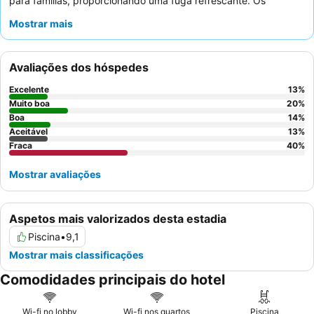
para famílias, proporcionando uma fuga refrescante. Os
hóspedes elogiam consistentemente o
staff simpático e
Mostrar mais
atencioso
e o
espetacular buffet de pequeno-almoço
pela sua
variedade e oferta completa. Para uma estadia mais tranquila,
considere solicitar um quarto virado para o jardim.
Avaliações dos hóspedes
Excelente
13
%
Muito boa
20
%
Boa
14
%
Aceitável
13
%
Fraca
40
%
Mostrar avaliações
Aspetos mais valorizados desta estadia
Piscina
•
9,1
Mostrar mais classificações
Comodidades principais do hotel
Wi-fi no lobby
Wi-fi nos quartos
Piscina