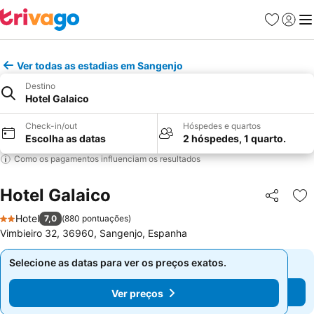
Favoritos
Iniciar
Me
Ver todas as estadias em Sangenjo
Destino
Hotel Galaico
Check-in/out
Hóspedes e quartos
Escolha as datas
2 hóspedes, 1 quarto.
Como os pagamentos influenciam os resultados
Hotel Galaico
Partilhar
Ad
Hotel
7,0
(
880 pontuações
)
2 Estrelas
Vimbieiro 32, 36960, Sangenjo, Espanha
Selecione as datas para ver os preços exatos.
Selecione as datas para ver os preços exatos.
Ver preços
Ver preços