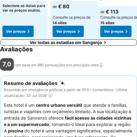
Ver preços
Ver preços
Selecione as datas para
€ 80
de
Ver preços
ver os preços exatos.
€ 113
de
Consulte os preços de
Consulte os preços d
14 sites
15 sites
Ver preços
Ver preços
Ver preços
Ver todas as estadias em Sangenjo
Avaliações
7,0
com base em 880 pontuações nos principais
sites
Resumo de avaliações
Resumido por inteligência artificial a partir de 300+ comentários · Última
atualização: 30 Jul 2026
Este hotel é um
centro urbano versátil
que atende a famílias,
turistas e viajantes com orçamento limitado. A sua localização à
entrada de Sanxenxo oferece
fácil acesso às cidades vizinhas
e a um supermercado
, tornando-o ideal para explorar a região.
A
piscina
do hotel é uma vantagem significativa, especialmente