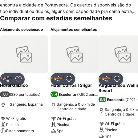
encontra a cidade de Pontevedra. Os quartos disponíveis são do
tipo individual ou duplos, alguns com capacidade pra cama extra,
Comparar com estadias semelhantes
sendo todos eles equipados com televisão por satélite, ar
condicionado, cofre, aquecimento, todos os quartos tm casa de
Alojamento selecionado
Alojamentos semelhantes
banho ^(banheiro) privativa e existem instalações adequadas para
pessoas com mobilidade reduzida. Você tem ainda à disposição
restaurante, bar, uma piscina exterior e um campo de golfe nas
imediações. O serviço de check-in pode ser realizado entre as
14h00 e as 20h30 e check-out deve ser realizado entre as 08h00 e
as 12h00, existe estacionamento disponível, sendo este público e
gratuito, você pode ainda desfrutar do serviço Wi-Fi gratuito, os
animais não são admitidos.
Hotel
Hotel
Hotel
2 Estrelas
4 Estrelas
4 Estrelas
Partilhar
Adicionar aos favoritos
Partilhar
Adicionar aos favoritos
Partilhar
Adicionar
Hotel Galaico
Hotel Carlos I Silgar
Augusta Eco Well
Resort
7,0
9,4
(
880 pontuações
)
Excelente
(
7.902 pontuações
)
8,9
Excelente
(
7.921 
Sangenjo, Espanha
Sangenjo, a 0.6 km de
Centro da cidade
Sangenjo, a 0.6 km
Centro da cidade
Wi-Fi grátis
Wi-Fi grátis
Wi-Fi grátis
Piscina
Piscina
Piscina
Estacionamento
Spa
Spa