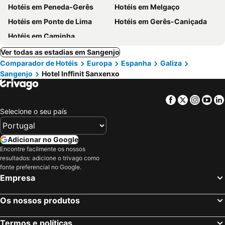
Hotéis em Peneda-Gerês
Hotéis em Melgaço
Hotéis em Ponte de Lima
Hotéis em Gerês-Caniçada
Hotéis em Caminha
Ver todas as estadias em Sangenjo
Comparador de Hotéis
Europa
Espanha
Galiza
Sangenjo
Hotel Inffinit Sanxenxo
Facebook
Twitter
Insta
Yo
Selecione o seu país
Adicionar no Google
Encontre facilmente os nossos
resultados: adicione o trivago como
fonte preferencial no Google.
Empresa
Os nossos produtos
Termos e políticas