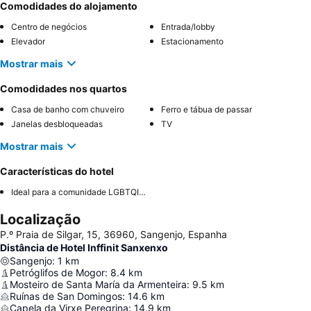
Comodidades do alojamento
Centro de negócios
Entrada/lobby
Elevador
Estacionamento
Mostrar mais
Comodidades nos quartos
Casa de banho com chuveiro
Ferro e tábua de passar
Janelas desbloqueadas
TV
Mostrar mais
Características do hotel
Ideal para a comunidade LGBTQIA+
Localização
P.º Praia de Silgar, 15, 36960, Sangenjo, Espanha
Distância de Hotel Inffinit Sanxenxo
Sangenjo
:
1
km
Petróglifos de Mogor
:
8.4
km
Mosteiro de Santa María da Armenteira
:
9.5
km
Ruínas de San Domingos
:
14.6
km
Capela da Virxe Peregrina
:
14.9
km