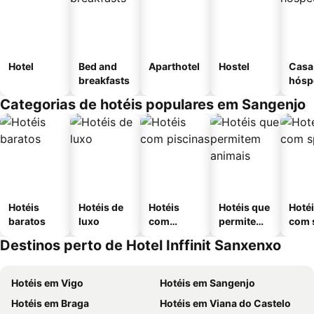
Hotel
Bed and
Aparthotel
Hostel
Casa
breakfasts
hósp
Categorias de hotéis populares em Sangenjo
Hotéis
Hotéis de
Hotéis
Hotéis que
Hoté
baratos
luxo
com
permitem
com 
piscinas
animais
Destinos perto de Hotel Inffinit Sanxenxo
Hotéis em Vigo
Hotéis em Sangenjo
Hotéis em Braga
Hotéis em Viana do Castelo