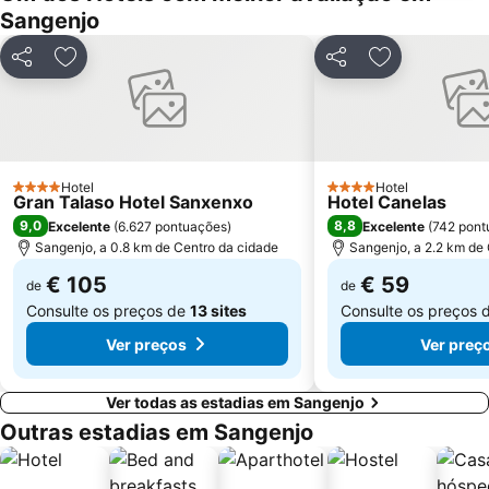
Sangenjo
Monasterio da Armenteira
Canelas
Praia da Punta
Puerto de Panxón
Partilhar
Adicionar aos favoritos
Partilhar
Adicionar aos
Estación de Tren de Vigo
Plaza de América
Praia de Aguete
Nerga
Real Club Náutico de Sanxenxo
Centro Príncipe
Bus Station
Playa de Mogor
Hotel
Hotel
4 Estrelas
4 Estrelas
Gran Talaso Hotel Sanxenxo
Hotel Canelas
Caneliñas
Freixeiro
9,0
8,8
Excelente
(
6.627 pontuações
)
Excelente
(
742 pont
Aeropuerto de Vigo - Peinador
Menduiña
Sangenjo, a 0.8 km de Centro da cidade
Sangenjo, a 2.2 km de
€ 105
€ 59
de
de
Consulte os preços de
13 sites
Consulte os preços 
Ver preços
Ver preç
Ver todas as estadias em Sangenjo
Outras estadias em Sangenjo