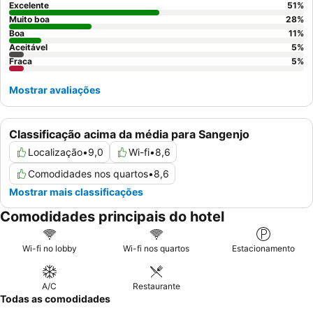
Excelente
51
%
Muito boa
28
%
Boa
11
%
Aceitável
5
%
Fraca
5
%
Mostrar avaliações
Classificação acima da média para Sangenjo
Localização
•
9,0
Wi-fi
•
8,6
Comodidades nos quartos
•
8,6
Mostrar mais classificações
Comodidades principais do hotel
Wi-fi no lobby
Wi-fi nos quartos
Estacionamento
A/C
Restaurante
Todas as comodidades