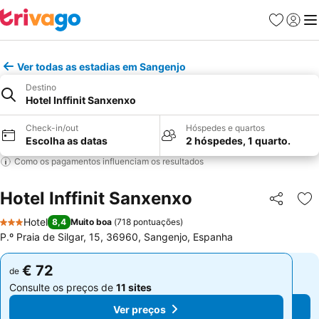
Favoritos
Iniciar
Me
Ver todas as estadias em Sangenjo
Destino
Hotel Inffinit Sanxenxo
Check-in/out
Hóspedes e quartos
Escolha as datas
2 hóspedes, 1 quarto.
Como os pagamentos influenciam os resultados
Hotel Inffinit Sanxenxo
Partilhar
Ad
Hotel
8,4
Muito boa
(
718 pontuações
)
3 Estrelas
P.º Praia de Silgar, 15, 36960, Sangenjo, Espanha
€ 72
€ 72
de
de
Consulte os preços de
11 sites
Consulte os preços de
11 sites
Ver preços
Ver preços