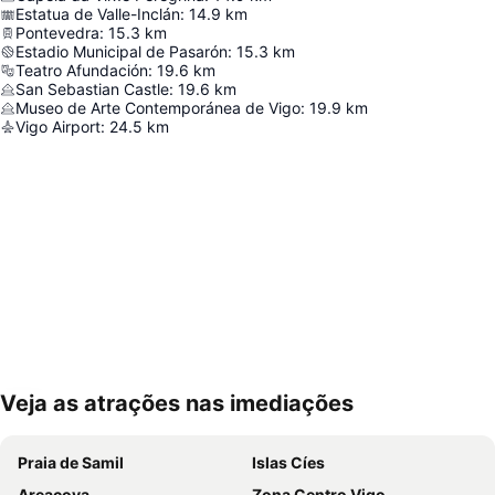
Estatua de Valle-Inclán
:
14.9
km
Pontevedra
:
15.3
km
Estadio Municipal de Pasarón
:
15.3
km
Teatro Afundación
:
19.6
km
San Sebastian Castle
:
19.6
km
Museo de Arte Contemporánea de Vigo
:
19.9
km
Vigo Airport
:
24.5
km
Veja as atrações nas imediações
Ampliar mapa
Praia de Samil
Islas Cíes
Areacova
Zona Centro Vigo