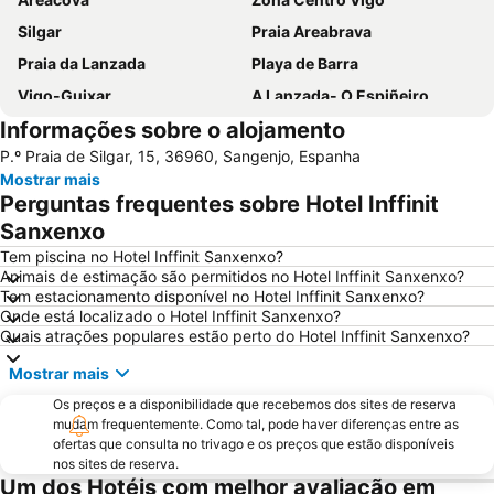
Silgar
Praia Areabrava
Praia da Lanzada
Playa de Barra
Vigo-Guixar
A Lanzada- O Espiñeiro
Informações sobre o alojamento
Paseo Marítimo de Baiona
Luz
P.º Praia de Silgar, 15, 36960, Sangenjo, Espanha
Barrio de Samil
Recinto Ferial de Vigo
Mostrar mais
América
Raxó
Perguntas frequentes sobre Hotel Inffinit
Patos
Puerto de Baiona
Sanxenxo
Montalvo
Puerto de Aldán
Tem piscina no Hotel Inffinit Sanxenxo?
Animais de estimação são permitidos no Hotel Inffinit Sanxenxo?
O Tombo do Gato ou da Fonte
Moledo
Tem estacionamento disponível no Hotel Inffinit Sanxenxo?
Onde está localizado o Hotel Inffinit Sanxenxo?
Praia de Baltar
Posto de Turismo de Valença do Minho
Quais atrações populares estão perto do Hotel Inffinit Sanxenxo?
Porto de Vigo
Puerto O Grove
Mostrar mais
Areas
Praia de Panxón
Os preços e a disponibilidade que recebemos dos sites de reserva
Praia de Lapamán
Paxariñas
mudam frequentemente. Como tal, pode haver diferenças entre as
ofertas que consulta no trivago e os preços que estão disponíveis
Castelo de Salvaterra
do Vao
nos sites de reserva.
Bueu
Areal
Um dos Hotéis com melhor avaliação em