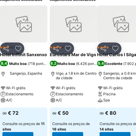
Hotel
Hotel
Hotel
3 Estrelas
4 Estrelas
4 Estrelas
Partilhar
Adicionar aos favoritos
Partilhar
Adicionar aos favoritos
Partilhar
Adicionar
Hotel Inffinit Sanxenxo
Eurostars Mar de Vigo
Hotel Carlos I Silg
8,4
8,2
9,4
Muito boa
(
718 pontuações
)
Muito boa
(
6.426 pontuações
Excelente
)
(
7.902 
Sangenjo, Espanha
Vigo, a 1.8 km de Centro
Sangenjo, a 0.6 km
da cidade
Centro da cidade
Wi-Fi grátis
Wi-Fi grátis
Wi-Fi grátis
Estacionamento
Estacionamento
Piscina
A/C
A/C
Spa
€ 72
€ 50
€ 80
de
de
de
Consulte os preços de
11
Consulte os preços de
Consulte os preços d
sites
16 sites
14 sites