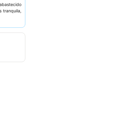
 abastecido
 tranquila,
ade central