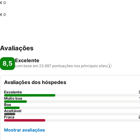
€ 0
€ 0
Avaliações
Excelente
8,5
com base em 23.697 pontuações nos principais
sites
Avaliações dos hóspedes
Excelente
Muito boa
Boa
Aceitável
Fraca
Mostrar avaliações