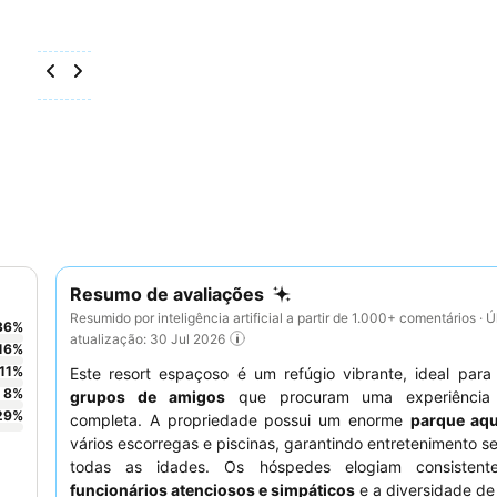
Resumo de avaliações
Resumido por inteligência artificial a partir de 1.000+ comentários · Ú
36
%
atualização: 30 Jul 2026
16
%
11
%
Este resort espaçoso é um refúgio vibrante, ideal par
8
%
grupos de amigos
que procuram uma experiência 
29
%
completa. A propriedade possui um enorme
parque aqu
vários escorregas e piscinas, garantindo entretenimento s
todas as idades. Os hóspedes elogiam consistent
funcionários atenciosos e simpáticos
e a diversidade d