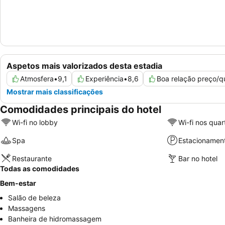
Aspetos mais valorizados desta estadia
Atmosfera
•
9,1
Experiência
•
8,6
Boa relação preço/q
Mostrar mais classificações
Comodidades principais do hotel
Wi-fi no lobby
Wi-fi nos quar
Spa
Estacionamen
Restaurante
Bar no hotel
Todas as comodidades
Bem-estar
Salão de beleza
Massagens
Banheira de hidromassagem