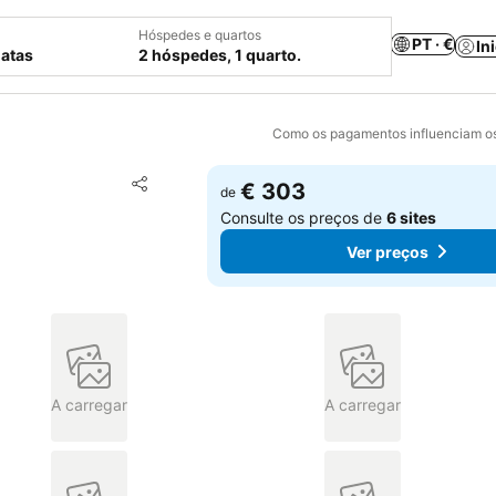
Hóspedes e quartos
PT · €
In
datas
2 hóspedes, 1 quarto.
Como os pagamentos influenciam os
Adicionar aos favoritos
€ 303
de
Partilhar
Consulte os preços de
6 sites
Ver preços
A carregar
A carregar