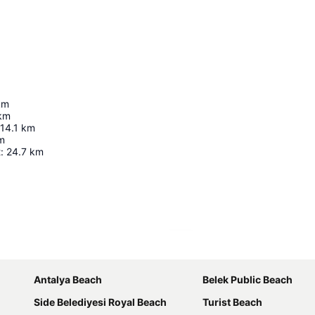
km
km
14.1
km
m
t
:
24.7
km
Ampliar mapa
Antalya Beach
Belek Public Beach
Side Belediyesi Royal Beach
Turist Beach