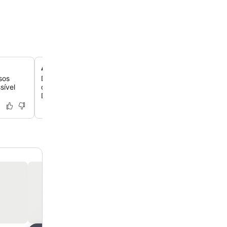
Arquitetura palaciana de inspiração otomana
sos
Descubra a identidade grandiosa do resort, definida po
sível
dourados, interiores de mármore e uma estética de luxo 
Dubai em todo o complexo.