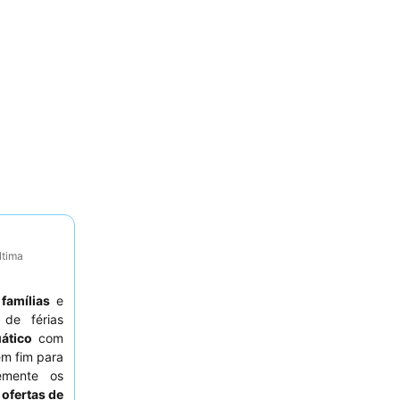
ltima
a
famílias
e
de férias
ático
com
em fim para
emente os
e
ofertas de