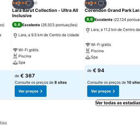
itos
Adicionar aos favoritos
Adicionar aos fav
Hotel
Hotel
5 Estrelas
4 Estrelas
Partilhar
Partilhar
Lara Barut Collection - Ultra All
Corendon Grand Park Lar
Inclusive
8,6
Excelente
(
22.124 pontu
9,6
es
)
Excelente
(
26.503 pontuações
)
Lara, a 11.2 km de Centro d
a
Lara, a 9.5 km de Centro da cidade
Wi-Fi grátis
Wi-Fi grátis
Piscina
Piscina
Spa
Spa
€ 94
de
€ 367
de
Consulte os preços de
8 sites
Consulte os preços de
10 site
Ver preços
Ver preços
Ver todas as estadia
dias