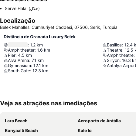
Serve Halal (حلال)
Localização
Belek Mahallesi Cumhuriyet Caddesi, 07506, Serik, Turquia
Distância de Granada Luxury Belek
:
1.2
km
Basilica
:
12.4
Amphitheater
:
1.6
km
Theatre
:
12.5
Pier
:
4.5
km
Amphitheatre
:
Alva Arena
:
7.1
km
Sillyon
:
16.3
k
Gymnasium
:
12.1
km
Antalya Airpor
South Gate
:
12.3
km
Veja as atrações nas imediações
Lara Beach
Aeroporto de Antália
Konyaalti Beach
Kale Ici