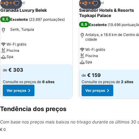
Adicionar aos favoritos
Adicionar aos favor
Hotel
Hotel
5 Estrelas
5 Estrelas
Partilhar
Partilhar
Granada Luxury Belek
Swandor Hotels & Resorts
Topkapi Palace
8,5
Excelente
(
23.697 pontuações
)
8,9
Excelente
(
19.496 pontuaçõ
Serik, Turquia
Antalya, a 18.6 km de Centro d
cidade
Wi-Fi grátis
Wi-Fi grátis
Piscina
Piscina
Spa
Spa
€ 303
de
€ 159
de
Consulte os preços de
6 sites
Consulte os preços de
2 sites
Ver preços
Ver preços
Tendência dos preços
Com base nos preços mais baixos no trivago durante os últimos 30 
€ 0