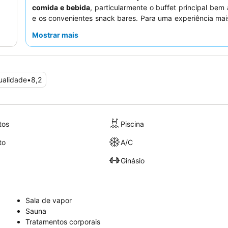
comida e bebida
, particularmente o buffet principal bem
e os convenientes snack bares. Para uma experiência mais
considere quartos virados para longe das áreas de ativid
Mostrar mais
para minimizar o ruído.
ualidade
•
8,2
tos
Piscina
to
A/C
Ginásio
Sala de vapor
Sauna
Tratamentos corporais