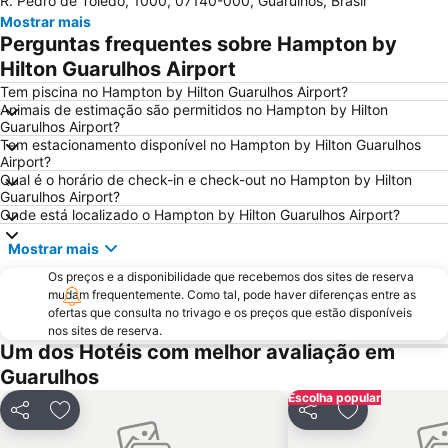
R. Pedro de Toledo, 1000, 07140-000, Guarulhos, Brasil
Anhembi Parque
WTC São Paulo
Mostrar mais
Consulado Geral dos Estados Unidos
Estádio do Pacaembu - Estádio Municipal Paulo Machado de Carvalho
Perguntas frequentes sobre Hampton by
JK Iguatemi
Museu de Arte de São Paulo - MASP
Hilton Guarulhos Airport
Parque Villa Lobos
Rua Augusta
Tem piscina no Hampton by Hilton Guarulhos Airport?
Animais de estimação são permitidos no Hampton by Hilton
Center Norte
Centro Cultural São Paulo
Guarulhos Airport?
Tem estacionamento disponível no Hampton by Hilton Guarulhos
Largo do Arouche
Shopping Center Iguatemi
Airport?
Zoológico de São Paulo
Estação da Luz
Qual é o horário de check-in e check-out no Hampton by Hilton
Guarulhos Airport?
Arena de São Paulo - Arena Corinthians
Centro Antigo de São Paulo
Onde está localizado o Hampton by Hilton Guarulhos Airport?
Rebouças Convention Center
São Silvestre International Race
Mostrar mais
Belenzinho
Vale do Anhangabaú
Os preços e a disponibilidade que recebemos dos sites de reserva
Mercado Municipal
Book Biennal of São Paulo
mudam frequentemente. Como tal, pode haver diferenças entre as
ofertas que consulta no trivago e os preços que estão disponíveis
Jardim Botânico de São Paulo
Centro Histórico Embú das Artes
nos sites de reserva.
Um dos Hotéis com melhor avaliação em
Formula 1 Brazilian Grand Prix
Sao Paulo Carnaval
Guarulhos
Museu Paulista da USP
Hair Brasil
Escolha popular
Estação Sé
Museu do Futebol
Partilhar
Adicionar aos favoritos
Partilhar
Adicionar aos
Aquário de São Paulo
Pinacoteca do Estado