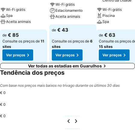
Centro da cidade
Wi-Fi grátis
Wi-Fi grátis
Wi-Fi grátis
Estacionamento
Spa
Piscina
Aceita animais
Aceita animais
Spa
Ver preços
€ 43
de
Ver preços
Ver preços
€ 85
€ 63
de
de
Consulte os preços de
11
Consulte os preços de
6
Consulte os preços d
sites
sites
15 sites
Ver preços
Ver preços
Ver preços
Ver todas as estadias em Guarulhos
Tendência dos preços
Com base nos preços mais baixos no trivago durante os últimos 30 dias
€ 0
€ 0
€ 0