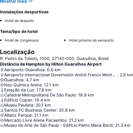
Mostrar mais
Instalações desportivas
Hotel de desporto
Tema/tipo de hotel
Hotel de congressos
Hotel próximo do aeroporto
Localização
R. Pedro de Toledo, 1000, 07140-000, Guarulhos, Brasil
Distância de Hampton by Hilton Guarulhos Airport
Aeroporto-Guarulhos
:
0.6
km
Aeroporto Internacional Governador André Franco Montoro
:
2.6
km
Guarulhos
:
4.7
km
Neo Química Arena
:
12.1
km
Estação da Luz
:
17.8
km
Catedral Metropolitana De São Paulo
:
18.9
km
Edifício Copan
:
19.4
km
Museu Paulista
:
20.1
km
Santos FC Business Center
:
20.8
km
Allianz Parque
:
21.1
km
Mercado Livre Arena Pacaembu
:
21.2
km
Museu de Arte de São Paulo - Edifício Pietro Maria Bardi
:
21.3
km