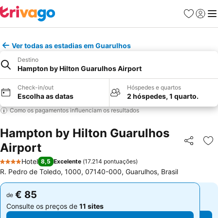
Favoritos
Iniciar
Me
Ver todas as estadias em Guarulhos
Destino
Hampton by Hilton Guarulhos Airport
Check-in/out
Hóspedes e quartos
Escolha as datas
2 hóspedes, 1 quarto.
Como os pagamentos influenciam os resultados
Hampton by Hilton Guarulhos
Airport
Partilhar
Ad
Hotel
8,5
Excelente
(
17.214 pontuações
)
4 Estrelas
R. Pedro de Toledo, 1000, 07140-000, Guarulhos, Brasil
€ 85
€ 85
de
de
Consulte os preços de
11 sites
Consulte os preços de
11 sites