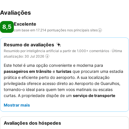
Avaliações
Excelente
8,5
com base em 17.214 pontuações nos principais
sites
Resumo de avaliações
Resumido por inteligência artificial a partir de 1.000+ comentários · Última
atualização: 30 Jul 2026
Este hotel é uma opção conveniente e moderna para
passageiros em trânsito
e
turistas
que procuram uma estadia
prática e eficiente perto do aeroporto. A sua localização
privilegiada oferece acesso direto ao Aeroporto de Guarulhos,
tornando-o ideal para quem tem voos matinais ou escalas
curtas. A propriedade dispõe de um
serviço de transporte
gratuito para o aeroporto
e um
ginásio bem equipado
para
Mostrar mais
conveniência dos hóspedes. Os hóspedes elogiam
consistentemente o
staff
atencioso e simpático, e o extenso
buffet de pequeno-almoço
recebe altas classificações pela sua
Avaliações dos hóspedes
variedade e início cedo. Para os entusiastas da aviação, o