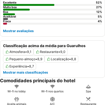
terraço no último piso
oferece excelentes vistas das aeronaves
Excelente
52
%
que se aproximam.
Muito boa
27
%
Boa
12
%
Aceitável
5
%
Fraca
4
%
Mostrar avaliações
Classificação acima da média para Guarulhos
Atmosfera
•
9,1
Restaurante
•
9,0
Pequeno-almoço
•
8,9
Localização
•
8,8
Experiência
•
8,7
Mostrar mais classificações
Comodidades principais do hotel
Wi-fi no lobby
Wi-fi nos quartos
Spa
Aceita animais
A/C
Restaurante