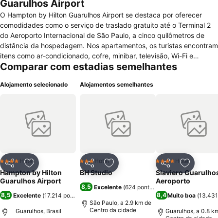
Guarulhos Airport
O Hampton by Hilton Guarulhos Airport se destaca por oferecer
comodidades como o serviço de traslado gratuito até o Terminal 2
do Aeroporto Internacional de São Paulo, a cinco quilômetros de
distância da hospedagem. Nos apartamentos, os turistas encontram
itens como ar-condicionado, cofre, minibar, televisão, Wi-Fi e
Comparar com estadias semelhantes
secador de cabelos. Em determinados quartos, os viajantes podem
se hospedar com animais de estimação de até dez quilos, mediante
Alojamento selecionado
Alojamentos semelhantes
pagamento de uma tarifa especial. Da cobertura do hotel, é possível
observar o pouso e a decolagem dos aviões no aeroporto — o
acesso à área é cobrado à parte e dá direito a uma refeição. O
estabelecimento também disponibiliza academia, sem custo
adicional, e estacionamento de carros, por meio de uma taxa extra.
As diárias incluem o café da manhã no estabelecimento. O Rick’s
Restaurante e Bar também serve almoço e jantar. O Hampton by
Hilton Guarulhos Airport está a menos de 20 minutos de carro do
Hotel
Hotel
Hotel
4 Estrelas
3 Estrelas
4 Estrelas
Partilhar
Adicionar aos favoritos
Partilhar
Adicionar aos favoritos
Partilhar
Adicionar
Shopping Pátio Guarulhos, e a sete quilômetros do Zoológico
Hampton by Hilton
BH Studio
Slaviero Guarulho
Municipal.
Guarulhos Airport
Aeroporto
8,5
Excelente
(
624 pontuações
)
8,5
8,4
Excelente
(
17.214 pontuações
)
Muito boa
(
13.431
São Paulo, a 2.9 km de
Centro da cidade
Guarulhos, Brasil
Guarulhos, a 0.8 k