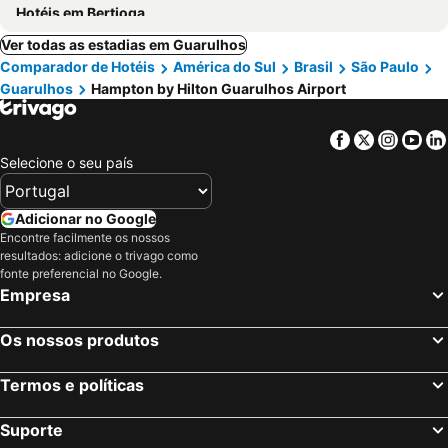
Hotéis em Bertioga
Ver todas as estadias em Guarulhos
Comparador de Hotéis
América do Sul
Brasil
São Paulo
Guarulhos
Hampton by Hilton Guarulhos Airport
Facebook
Twitter
Insta
Yo
Selecione o seu país
Adicionar no Google
Encontre facilmente os nossos
resultados: adicione o trivago como
fonte preferencial no Google.
Empresa
Os nossos produtos
Termos e políticas
Suporte