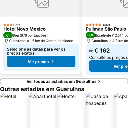
Expomusic
Memorial da América Latina
Bosque Maia
Teatro Abril
Salão Internacional do Automóvel
FRANCAL - International Shoes and Accessories Fashion Fair
Hotel
Hotel
3 Estrelas
5 Estrelas
Hotel Novo Mexico
Pullman São Paulo 
7,5
9,0
Boa
(
878 pontuações
)
Excelente
(
12.514 p
Guarulhos, a 1.5 km de Centro da cidade
Guarulhos, a 4.8 km d
Selecione as datas para ver os
€ 162
de
preços exatos.
Consulte os preços 
Ver preços
Ver pr
Ver todas as estadias em Guarulhos
Outras estadias em Guarulhos