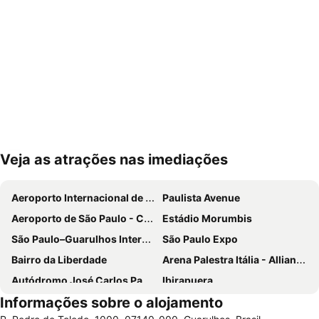
Veja as atrações nas imediações
Ampliar mapa
Aeroporto Internacional de São Paulo - Guarulhos
Paulista Avenue
Aeroporto de São Paulo - Congonhas
Estádio Morumbis
São Paulo–Guarulhos International Airport
São Paulo Expo
Bairro da Liberdade
Arena Palestra Itália - Allianz Parque
Autódromo José Carlos Pace-Interlagos
Ibirapuera
Informações sobre o alojamento
Ibirapuera Park
25 de Março