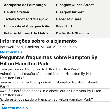
Aeroporto de Edimburgo
Glasgow Queen Street
Central Station
Glasgow Airport
Tickets Scotland Glasgow
George Square
University of Glasgow & Visitor Centre
West End
Estação Hillhead do Metrô
Celtic Park Stadium
Informações sobre o alojamento
International Airport Glasgow
Glasgow Prestwick Airport
Bothwell Road, Hamilton, ML30DW, Reino Unido
Edinburgh Park
Hampden Park
Mostrar mais
Victoria Park
Finnieston
Perguntas frequentes sobre Hampton By
Buchanan bus station
Scottish Exhibition and Conference Centre
Hilton Hamilton Park
Orchard Park
Citizen's Theatre
Tem piscina no Hampton By Hilton Hamilton Park?
Animais de estimação são permitidos no Hampton By Hilton
Queen's Park
Princes Square
Hamilton Park?
Tem estacionamento disponível no Hampton By Hilton Hamilton
Buchanan Street
Apple Store
Park?
Shawlands
Ibrox Stadium
Qual é o horário de check-in e check-out no Hampton By Hilton
Hamilton Park?
Blair Drummond Safari and Adventure Park
Currie
Onde está localizado o Hampton By Hilton Hamilton Park?
Mostrar mais