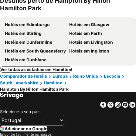
Destinos perto de Hampton By Hilton
Hamilton Park
Hotéis em Edimburgo
Hotéis em Glasgow
Hotéis em Stirling
Hotéis em Perth
Hotéis em Dunfermline
Hotéis em Livingston
Hotéis em South Queensferry
Hotéis em Ingliston
Hotéis em Dunblane
Ver todas as estadias em Hamilton
Comparador de Hotéis
Europa
Reino Unido
Escócia
South Lanarkshire
Hamilton
Hampton By Hilton Hamilton Park
Facebook
Twitter
Insta
Yo
Selecione o seu país
Adicionar no Google
Encontre facilmente os nossos