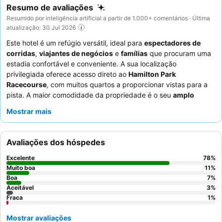
Resumo de avaliações
Resumido por inteligência artificial a partir de 1.000+ comentários · Última
atualização: 30 Jul 2026
Este hotel é um refúgio versátil, ideal para
espectadores de
corridas
,
viajantes de negócios
e
famílias
que procuram uma
estadia confortável e conveniente. A sua localização
privilegiada oferece acesso direto ao
Hamilton Park
Racecourse
, com muitos quartos a proporcionar vistas para a
pista. A maior comodidade da propriedade é o seu
amplo
estacionamento gratuito
e pontos de carregamento elétrico,
Mostrar mais
atendendo aos hóspedes que viajam de carro. Os hóspedes
elogiam consistentemente os
funcionários simpáticos e
prestativos
e o extenso buffet de pequeno-almoço, que inclui
Avaliações dos hóspedes
uma popular estação de waffles. Para uma experiência mais
tranquila, os hóspedes podem solicitar um quarto com vista
Excelente
78
%
para o jardim.
Muito boa
11
%
Boa
7
%
Aceitável
3
%
Fraca
1
%
Mostrar avaliações