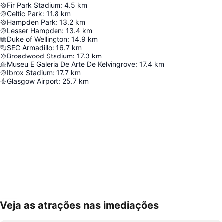
Fir Park Stadium
:
4.5
km
Celtic Park
:
11.8
km
Hampden Park
:
13.2
km
Lesser Hampden
:
13.4
km
Duke of Wellington
:
14.9
km
SEC Armadillo
:
16.7
km
Broadwood Stadium
:
17.3
km
Museu E Galeria De Arte De Kelvingrove
:
17.4
km
Ibrox Stadium
:
17.7
km
Glasgow Airport
:
25.7
km
Veja as atrações nas imediações
Ampliar mapa