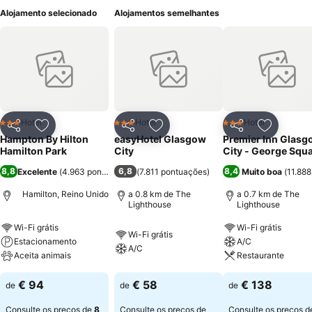
Alojamento selecionado
Alojamentos semelhantes
Hotel
Hotel
Hotel
3 Estrelas
3 Estrelas
3 Estrelas
Partilhar
Adicionar aos favoritos
Partilhar
Adicionar aos favoritos
Partilhar
Adicionar
Hampton By Hilton
easyHotel Glasgow
Premier Inn Glasg
Hamilton Park
City
City - George Squ
8,8
6,8
8,4
Excelente
(
4.963 pontuações
)
(
7.811 pontuações
)
Muito boa
(
11.88
Hamilton, Reino Unido
a 0.8 km de The
a 0.7 km de The
Lighthouse
Lighthouse
Wi-Fi grátis
Wi-Fi grátis
Wi-Fi grátis
Estacionamento
A/C
A/C
Aceita animais
Restaurante
€ 94
€ 58
€ 138
de
de
de
Consulte os preços de
8
Consulte os preços de
Consulte os preços 