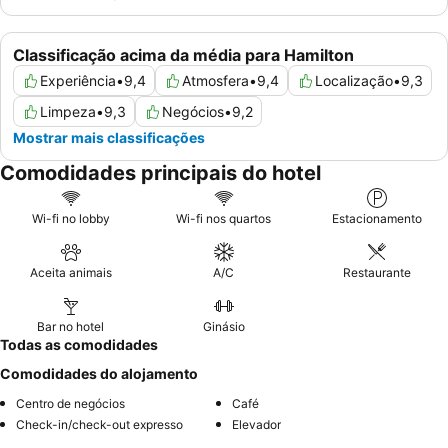
Classificação acima da média para Hamilton
Experiência
•
9,4
Atmosfera
•
9,4
Localização
•
9,3
Limpeza
•
9,3
Negócios
•
9,2
Mostrar mais classificações
Comodidades principais do hotel
Wi-fi no lobby
Wi-fi nos quartos
Estacionamento
Aceita animais
A/C
Restaurante
Bar no hotel
Ginásio
Todas as comodidades
Comodidades do alojamento
Centro de negócios
Café
Check-in/check-out expresso
Elevador