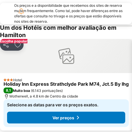
Os preços e a disponibilidade que recebemos dos sites de reserva
mudam frequentemente. Como tal, pode haver diferenças entre as
ofertas que consulta no trivago e os preços que estão disponíveis
nos sites de reserva.
Um dos Hotéis com melhor avaliação em
Hamilton
Escolha popular
Partilhar
Adicionar aos favoritos
Hotel
3 Estrelas
Holiday Inn Express Strathclyde Park M74, Jct.5 By Ihg
8,1
Muito boa
(
6.143 pontuações
)
Motherwell, a 4.8 km de Centro da cidade
Selecione as datas para ver os preços exatos.
Ver preços