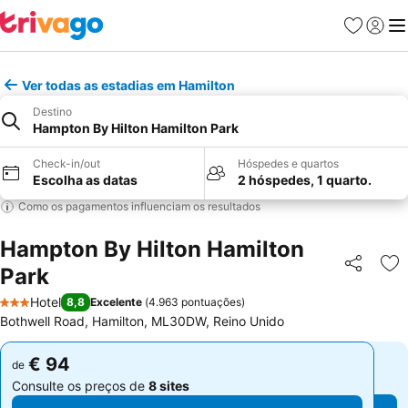
Favoritos
Iniciar
Me
Ver todas as estadias em Hamilton
Destino
Hampton By Hilton Hamilton Park
Check-in/out
Hóspedes e quartos
Escolha as datas
2 hóspedes, 1 quarto.
Como os pagamentos influenciam os resultados
Hampton By Hilton Hamilton
Park
Partilhar
Ad
Hotel
8,8
Excelente
(
4.963 pontuações
)
3 Estrelas
Bothwell Road, Hamilton, ML30DW, Reino Unido
€ 94
€ 94
de
de
Consulte os preços de
8 sites
Consulte os preços de
8 sites