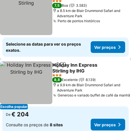
3 Estrelas
7,5
Boa
3.583
a 8.5 km de Blair Drummond Safari and
Adventure Park
Perto de pontos históricos
Selecione as datas para ver os preços
Ver preços
exatos.
Holiday Inn Express
Partilhar
Adicionar aos favoritos
Stirling by IHG
3 Estrelas
8,8
Excelente
8.139
a 9.9 km de Blair Drummond Safari and
Adventure Park
Generoso e variado buffet de café da manhã
Escolha popular
€ 204
De
Consulte os preços de
8 sites
Ver preços