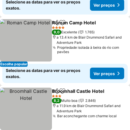
Selecione as datas para ver os preços
Ver preços
exatos.
Roman Camp Hotel
Partilhar
Adicionar aos favoritos
4 Estrelas
9,0
Excelente
1.765
a 13.4 km de Blair Drummond Safari and
Adventure Park
Propriedade isolada à beira do rio com
pavões
Escolha popular
Selecione as datas para ver os preços
Ver preços
exatos.
Broomhall Castle Hotel
Partilhar
Adicionar aos favoritos
3 Estrelas
8,2
Muito boa
2.846
a 11.9 km de Blair Drummond Safari and
Adventure Park
Bar aconchegante com charme local