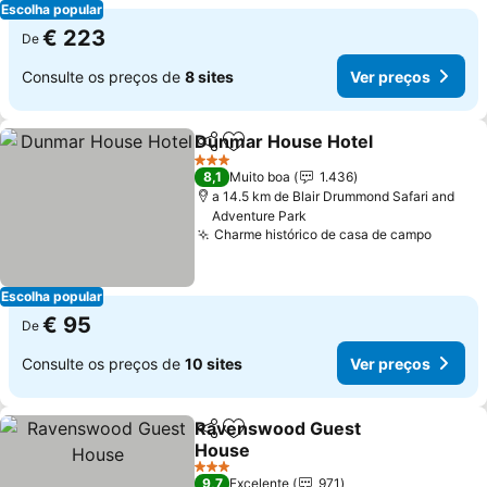
Escolha popular
€ 223
De
Consulte os preços de
8 sites
Ver preços
Dunmar House Hotel
Partilhar
Adicionar aos favoritos
3 Estrelas
8,1
Muito boa
1.436
a 14.5 km de Blair Drummond Safari and
Adventure Park
Charme histórico de casa de campo
Escolha popular
€ 95
De
Consulte os preços de
10 sites
Ver preços
Ravenswood Guest
Partilhar
Adicionar aos favoritos
House
3 Estrelas
9,7
Excelente
971