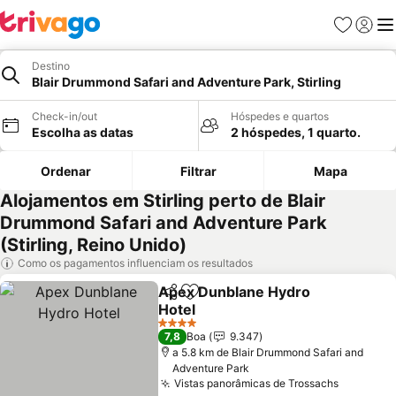
Favoritos
Iniciar
Me
Destino
Blair Drummond Safari and Adventure Park, Stirling
Check-in/out
Hóspedes e quartos
Escolha as datas
2 hóspedes, 1 quarto.
Ordenar
Filtrar
Mapa
Alojamentos em Stirling perto de Blair
Drummond Safari and Adventure Park
(Stirling, Reino Unido)
Como os pagamentos influenciam os resultados
Apex Dunblane Hydro
Partilhar
Adicionar aos favoritos
Hotel
4 Estrelas
7,8
Boa
9.347
a 5.8 km de Blair Drummond Safari and
Adventure Park
Vistas panorâmicas de Trossachs