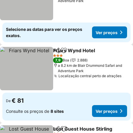
Adventure Park
Selecione as datas para ver os preços
Ver preços
exatos.
Friars Wynd Hotel
Partilhar
Adicionar aos favoritos
3 Estrelas
7,9
Boa
2.888
a 8.2 km de Blair Drummond Safari and
Adventure Park
Localização central perto de atrações
€ 81
De
Consulte os preços de
8 sites
Ver preços
Lost Guest House Stirling
Partilhar
Adicionar aos favoritos