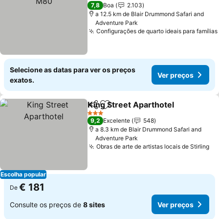
2 Estrelas
7,8
Boa
2.103
a 12.5 km de Blair Drummond Safari and
Adventure Park
Configurações de quarto ideais para famílias
Selecione as datas para ver os preços
Ver preços
exatos.
King Street Aparthotel
Partilhar
Adicionar aos favoritos
3 Estrelas
9,2
Excelente
548
a 8.3 km de Blair Drummond Safari and
Adventure Park
Obras de arte de artistas locais de Stirling
Escolha popular
€ 181
De
Consulte os preços de
8 sites
Ver preços