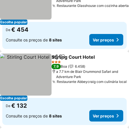
Adventure Park
Restaurante Glasshouse com cozinha aberta
Escolha popular
€ 454
De
Consulte os preços de
8 sites
Ver preços
Stirling Court Hotel
Partilhar
Adicionar aos favoritos
3 Estrelas
7,9
Boa
6.458
a 7.7 km de Blair Drummond Safari and
Adventure Park
Restaurante Abbeycraig com culinária local
Escolha popular
€ 132
De
Consulte os preços de
8 sites
Ver preços