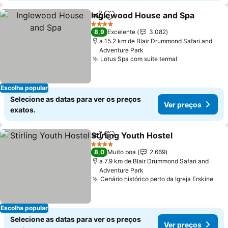
Inglewood House and Spa
Partilhar
Adicionar aos favoritos
4 Estrelas
8,9
Excelente
3.082
a 15.2 km de Blair Drummond Safari and
Adventure Park
Lotus Spa com suíte termal
Escolha popular
Selecione as datas para ver os preços
Ver preços
exatos.
Stirling Youth Hostel
Partilhar
Adicionar aos favoritos
4 Estrelas
8,0
Muito boa
2.669
a 7.9 km de Blair Drummond Safari and
Adventure Park
Cenário histórico perto da Igreja Erskine
Escolha popular
Selecione as datas para ver os preços
Ver preços