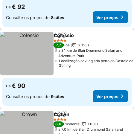
€ 92
De
Consulte os preços de
8 sites
Ver preços
Colessio
Partilhar
Adicionar aos favoritos
4 Estrelas
7,7
Boa
6.023
a 8.1 km de Blair Drummond Safari and
Adventure Park
Localização privilegiada perto do Castelo de
Stirling
€ 90
De
Consulte os preços de
9 sites
Ver preços
Crown
Partilhar
Adicionar aos favoritos
4 Estrelas
8,6
Excelente
1.031
a 7.0 km de Blair Drummond Safari and