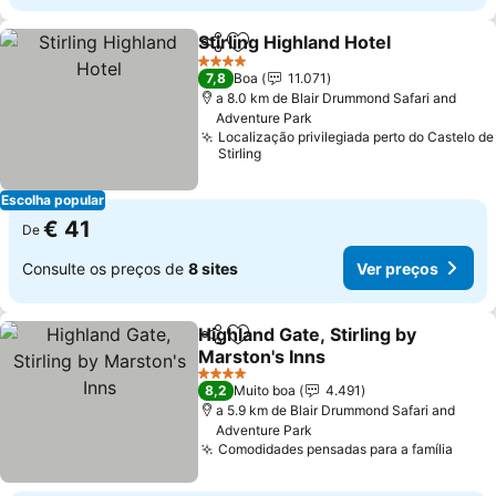
Stirling Highland Hotel
Partilhar
Adicionar aos favoritos
4 Estrelas
7,8
Boa
11.071
a 8.0 km de Blair Drummond Safari and
Adventure Park
Localização privilegiada perto do Castelo de
Stirling
Escolha popular
€ 41
De
Consulte os preços de
8 sites
Ver preços
Highland Gate, Stirling by
Partilhar
Adicionar aos favoritos
Marston's Inns
4 Estrelas
8,2
Muito boa
4.491
a 5.9 km de Blair Drummond Safari and
Adventure Park
Comodidades pensadas para a família