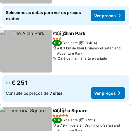
Selecione as datas para ver os preços
Ver preços
exatos.
The Allan Park
Partilhar
Adicionar aos favoritos
3 Estrelas
9,0
Excelente
3.404
a 8.3 km de Blair Drummond Safari and
Adventure Park
Café da manhã farto e variado
€ 251
De
Consulte os preços de
7 sites
Ver preços
Victoria Square
Partilhar
Adicionar aos favoritos
5 Estrelas
9,4
Excelente
1.921
a 7.9 km de Blair Drummond Safari and
Adventure Park