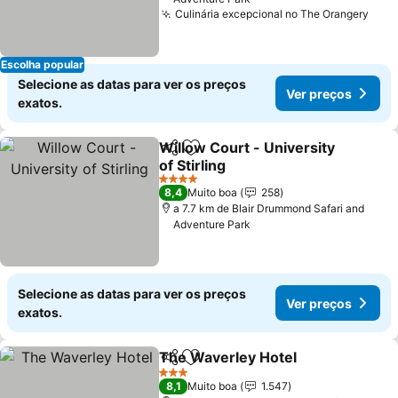
Culinária excepcional no The Orangery
Escolha popular
Selecione as datas para ver os preços
Ver preços
exatos.
Willow Court - University
Partilhar
Adicionar aos favoritos
of Stirling
4 Estrelas
8,4
Muito boa
258
a 7.7 km de Blair Drummond Safari and
Adventure Park
Selecione as datas para ver os preços
Ver preços
exatos.
The Waverley Hotel
Partilhar
Adicionar aos favoritos
3 Estrelas
8,1
Muito boa
1.547