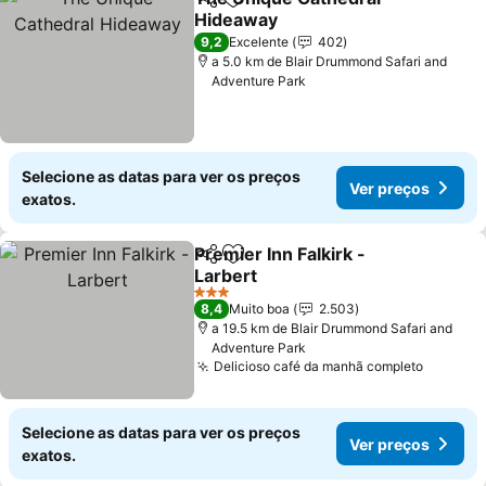
Partilhar
Adicionar aos favoritos
Hideaway
9,2
Excelente
402
a 5.0 km de Blair Drummond Safari and
Adventure Park
Selecione as datas para ver os preços
Ver preços
exatos.
Premier Inn Falkirk -
Partilhar
Adicionar aos favoritos
Larbert
3 Estrelas
8,4
Muito boa
2.503
a 19.5 km de Blair Drummond Safari and
Adventure Park
Delicioso café da manhã completo
Selecione as datas para ver os preços
Ver preços
exatos.