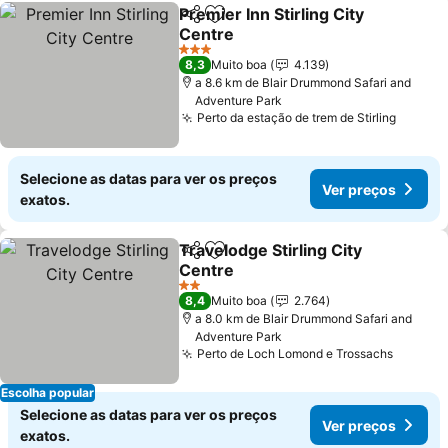
Premier Inn Stirling City
Partilhar
Adicionar aos favoritos
Centre
3 Estrelas
8,3
Muito boa
4.139
a 8.6 km de Blair Drummond Safari and
Adventure Park
Perto da estação de trem de Stirling
Selecione as datas para ver os preços
Ver preços
exatos.
Travelodge Stirling City
Partilhar
Adicionar aos favoritos
Centre
2 Estrelas
8,4
Muito boa
2.764
a 8.0 km de Blair Drummond Safari and
Adventure Park
Perto de Loch Lomond e Trossachs
Escolha popular
Selecione as datas para ver os preços
Ver preços
exatos.