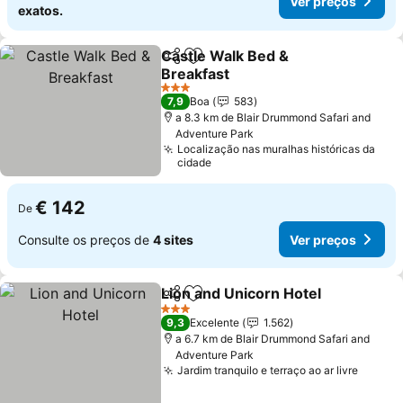
Ver preços
exatos.
Castle Walk Bed &
Partilhar
Adicionar aos favoritos
Breakfast
3 Estrelas
7,9
Boa
583
a 8.3 km de Blair Drummond Safari and
Adventure Park
Localização nas muralhas históricas da
cidade
€ 142
De
Consulte os preços de
4 sites
Ver preços
Lion and Unicorn Hotel
Partilhar
Adicionar aos favoritos
3 Estrelas
9,3
Excelente
1.562
a 6.7 km de Blair Drummond Safari and
Adventure Park
Jardim tranquilo e terraço ao ar livre