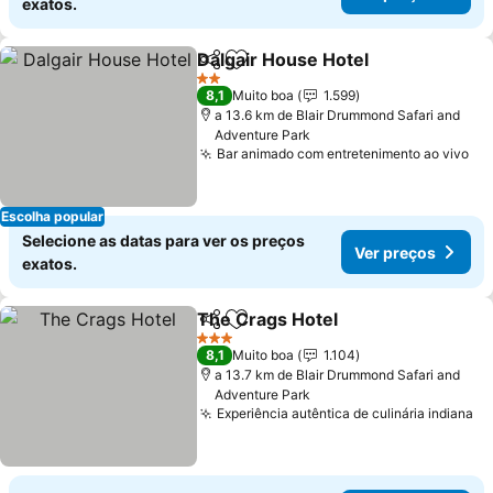
exatos.
Dalgair House Hotel
Partilhar
Adicionar aos favoritos
2 Estrelas
8,1
Muito boa
1.599
a 13.6 km de Blair Drummond Safari and
Adventure Park
Bar animado com entretenimento ao vivo
Escolha popular
Selecione as datas para ver os preços
Ver preços
exatos.
The Crags Hotel
Partilhar
Adicionar aos favoritos
3 Estrelas
8,1
Muito boa
1.104
a 13.7 km de Blair Drummond Safari and
Adventure Park
Experiência autêntica de culinária indiana