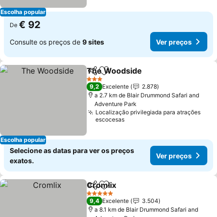
Escolha popular
€ 92
De
Consulte os preços de
9 sites
Ver preços
The Woodside
Partilhar
Adicionar aos favoritos
3 Estrelas
9,2
Excelente
2.878
a 2.7 km de Blair Drummond Safari and
Adventure Park
Localização privilegiada para atrações
escocesas
Escolha popular
Selecione as datas para ver os preços
Ver preços
exatos.
Cromlix
Partilhar
Adicionar aos favoritos
5 Estrelas
9,4
Excelente
3.504
a 8.1 km de Blair Drummond Safari and