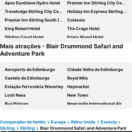
Apex Dunblane Hydro Hotel
Premier Inn Stirling City Centre
Travelodge Stirling City Centre
Holiday Inn Express Stirling by IHG
Premier Inn Stirling South (M9, J9) hotel
Colessio
King Robert Hotel
The Crags Hotel
Stirling Court Hotel
Friars Wynd Hotel
Mais atrações - Blair Drummond Safari and
Highland Gate, Stirling by Marston's Inns
Dalgair House Hotel
Adventure Park
Travelodge Stirling M80
Cromlix
Inglewood House and Spa
Stirling Highland Hotel
Aeroporto de Edimburgo
Cidade Velha de Edimburgo
Premier Inn Falkirk - Larbert
The Waverley Hotel
Castelo de Edimburgo
Royal Mile
The Allan Park
The Old Rectory Inn
Estação Ferroviária Waverley
Haymarket
Loch Ness
New Town
Rua Princes
Newcastle International Airport
Murrayfield Stadium
Victoria Street
Inverness railway station
Glasgow Queen Street
Comparador de Hotéis
Europa
Reino Unido
Escócia
Stirling
Stirling
Blair Drummond Safari and Adventure Park
Central Station
Grassmarket