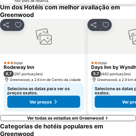
nos sites de reserva.
Um dos Hotéis com melhor avaliação em
Greenwood
Partilhar
Adicionar aos favoritos
Partilhar
Adicionar aos
Hotel
Hotel
3 Estrelas
2 Estrelas
Rodeway Inn
Days Inn by Wyn
6,7
5,7
(
261 pontuações
)
(
462 pontuações
)
Greenwood, a 2.6 km de Centro da cidade
Greenwood, a 2.9 km d
Selecione as datas para ver os
Selecione as datas 
preços exatos.
exatos.
Ver preços
Ver pr
Ver todas as estadias em Greenwood
Categorias de hotéis populares em
Greenwood