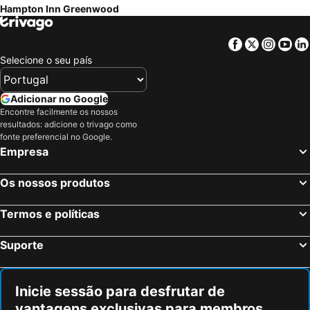
Hampton Inn Greenwood
Facebook
Twitter
Insta
Yo
Selecione o seu país
Adicionar no Google
Encontre facilmente os nossos
resultados: adicione o trivago como
fonte preferencial no Google.
Empresa
Os nossos produtos
Termos e políticas
Suporte
Inicie sessão para desfrutar de
vantagens exclusivas para membros