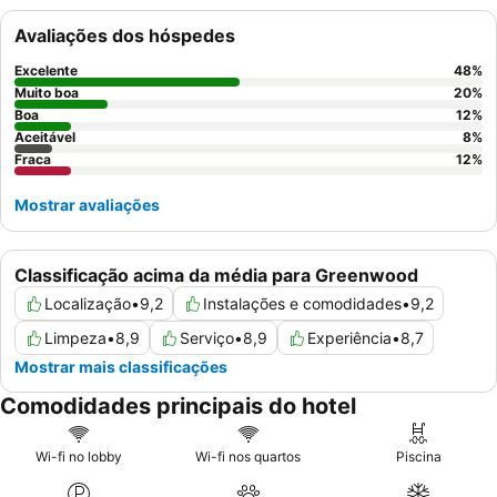
qualidade, com omeletes ocidentais frescas e uma variedade de
Avaliações dos hóspedes
opções quentes. Para uma estadia mais tranquila, considere
solicitar um quarto virado para longe da rua principal.
Excelente
48
%
Muito boa
20
%
Boa
12
%
Aceitável
8
%
Fraca
12
%
Mostrar avaliações
Classificação acima da média para Greenwood
Localização
•
9,2
Instalações e comodidades
•
9,2
Limpeza
•
8,9
Serviço
•
8,9
Experiência
•
8,7
Mostrar mais classificações
Comodidades principais do hotel
Wi-fi no lobby
Wi-fi nos quartos
Piscina