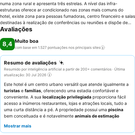
numa zona rural e apresenta três estrelas. A nível das infra-
estruturas oferece ar condicionado nas zonas mais comuns do
hotel, existe zona para pessoas fumadoras, centro financeiro e salas
destinadas à realização de conferências ou reuniões e dispõe de
Avaliações
parque de estacionamento gratuito. Em relação a instalações de
lazer possui academia de ginástica, piscina interna e jacuzzi. O
Muito boa
hotel também apresenta alguns serviços especializados para
8,4
receber os seus hóspedes, como por exemplo a oferta de café da
com base em 1.527 pontuações nos principais
sites
manhã como cortesia aos seus hóspedes e estão preparados para
receber pessoas que necessitam de cadeira de rodas. O hotel tem
Resumo de avaliações
três andares em que estão distribuídos os seus quartos, todos
Resumido por inteligência artificial a partir de 200+ comentários · Última
equipados com microondas, secador de cabelo, ferro e tábua de
atualização: 30 Jul 2026
engomar, há cafeteira, cofre , jornal de cortesia caso e ainda tem
Este hotel é um centro urbano versátil que atende igualmente a
acesso a internet sem fios de alta velocidade bem como a TV com
turistas
e
famílias
, oferecendo uma estadia confortável e
canais por satélite.
conveniente. A sua
localização privilegiada
proporciona fácil
acesso a inúmeros restaurantes, lojas e atrações locais, tudo a
uma curta distância a pé. A propriedade possui uma
piscina
bem conceituada e é notavelmente
animais de estimação
aceites
, melhorando a experiência para todos os hóspedes. Os
Mostrar mais
hóspedes elogiam consistentemente o excecional
serviço de
apoio ao cliente
e o pequeno-almoço diversificado e de alta