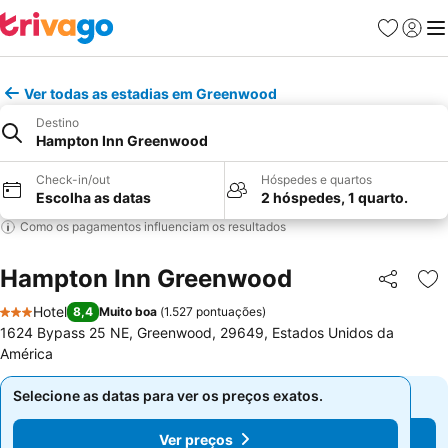
Favoritos
Iniciar
Me
Ver todas as estadias em Greenwood
Destino
Hampton Inn Greenwood
Check-in/out
Hóspedes e quartos
Escolha as datas
2 hóspedes, 1 quarto.
Como os pagamentos influenciam os resultados
Hampton Inn Greenwood
Partilhar
Ad
Hotel
8,4
Muito boa
(
1.527 pontuações
)
3 Estrelas
1624 Bypass 25 NE, Greenwood, 29649, Estados Unidos da
América
Selecione as datas para ver os preços exatos.
Selecione as datas para ver os preços exatos.
Ver preços
Ver preços