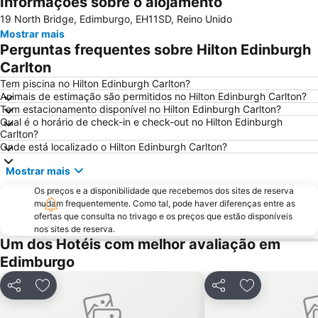
Informações sobre o alojamento
Grassmarket
Museu Nacional da Escócia
19 North Bridge, Edimburgo, EH11SD, Reino Unido
Galeria Nacional da Escócia
Leith
Mostrar mais
City Art Centre
The Royal Mile Gallery
Perguntas frequentes sobre Hilton Edinburgh
St James Quarter
Rosslyn Chapel
Carlton
The Witchery by the Castle
Edinburgh Park
Tem piscina no Hilton Edinburgh Carlton?
Animais de estimação são permitidos no Hilton Edinburgh Carlton?
Scott Monument
Marchmont
Tem estacionamento disponível no Hilton Edinburgh Carlton?
Qual é o horário de check-in e check-out no Hilton Edinburgh
Stockbridge
Cowgate
Carlton?
Greyfriars Kirk
Holyrood Park
Onde está localizado o Hilton Edinburgh Carlton?
Braid Hills
Portobello
Mostrar mais
Edinburgh Zoo
Edinburgh Dungeon
Os preços e a disponibilidade que recebemos dos sites de reserva
mudam frequentemente. Como tal, pode haver diferenças entre as
University of Edinburgh
Edinburgh Marathon Festival
ofertas que consulta no trivago e os preços que estão disponíveis
Rose Street
Royal Terrace Gardens
nos sites de reserva.
Um dos Hotéis com melhor avaliação em
EICC
Royal Botanic Garden Edinburgh
Edimburgo
Dean Village
Morningside
Ocean Terminal
Davidson's Mains
Partilhar
Adicionar aos favoritos
Partilhar
Adicionar aos
Currie