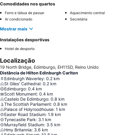
Comodidades nos quartos
Ferro e tábua de passar
Aquecimento central
Ar condicionado
Secretária
Mostrar mais
Instalações desportivas
Hotel de desporto
Localização
19 North Bridge, Edimburgo, EH11SD, Reino Unido
Distância de Hilton Edinburgh Carlton
Edinburgh Waverley
:
0.2
km
St Giles' Cathedral
:
0.2
km
Edimburgo
:
0.4
km
Scott Monument
:
0.4
km
Castelo De Edimburgo
:
0.8
km
The Scottish Parliament
:
0.8
km
Palace of Holyroodhouse
:
1
km
Easter Road Stadium
:
1.9
km
Tynecastle Park
:
3.1
km
Murrayfield Stadium
:
3.5
km
Hmy Britannia
:
3.6
km
Edinburgh Airport
:
10.8
km