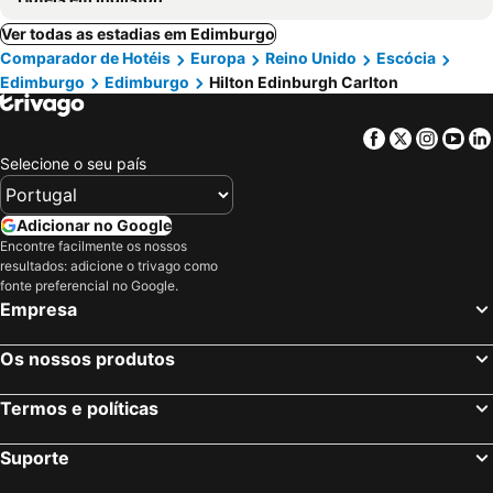
Ver todas as estadias em Edimburgo
Comparador de Hotéis
Europa
Reino Unido
Escócia
Edimburgo
Edimburgo
Hilton Edinburgh Carlton
Facebook
Twitter
Insta
Yo
Selecione o seu país
Adicionar no Google
Encontre facilmente os nossos
resultados: adicione o trivago como
fonte preferencial no Google.
Empresa
Os nossos produtos
Termos e políticas
Suporte