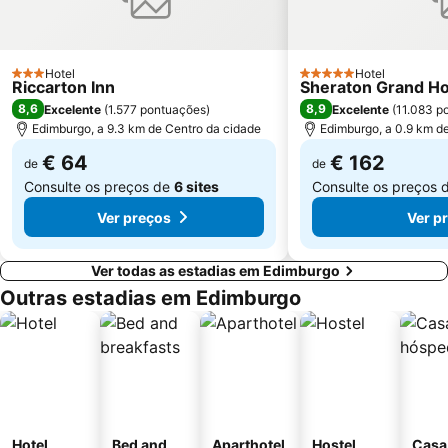
Hotel
Hotel
3 Estrelas
5 Estrelas
Riccarton Inn
Sheraton Grand Ho
8,6
8,9
Excelente
(
1.577 pontuações
)
Excelente
(
11.083 p
Edimburgo, a 9.3 km de Centro da cidade
Edimburgo, a 0.9 km d
€ 64
€ 162
de
de
Consulte os preços de
6 sites
Consulte os preços 
Ver preços
Ver p
Ver todas as estadias em Edimburgo
Outras estadias em Edimburgo
Hotel
Bed and
Aparthotel
Hostel
Casa