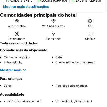
Atmosfera
•
9,5
Localização
•
9,4
Experiência
•
8,6
Mostrar mais classificações
Comodidades principais do hotel
Wi-fi no lobby
Wi-fi nos quartos
A/C
Restaurante
Bar no hotel
Ginásio
Todas as comodidades
Comodidades do alojamento
Centro de negócios
Café
Entrada/lobby
Check-in/check-out expresso
Mostrar mais
Para crianças
Berço
Refeições para crianças
Acessibilidade
Acessível a cadeira de rodas
Via de circulação acessível