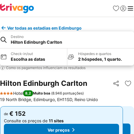
Favoritos
Iniciar
Me
Ver todas as estadias em Edimburgo
Destino
Hilton Edinburgh Carlton
Check-in/out
Hóspedes e quartos
Escolha as datas
2 hóspedes, 1 quarto.
Como os pagamentos influenciam os resultados
Hilton Edinburgh Carlton
Partilhar
Ad
Hotel
8,2
Muito boa
(
8.946 pontuações
)
4 Estrelas
19 North Bridge, Edimburgo, EH11SD, Reino Unido
€ 152
€ 152
de
de
Consulte os preços de
11 sites
Consulte os preços de
11 sites
Ver preços
Ver preços