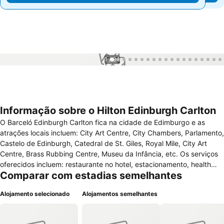
1 / 94
Informação sobre o Hilton Edinburgh Carlton
O Barceló Edinburgh Carlton fica na cidade de Edimburgo e as
atrações locais incluem: City Art Centre, City Chambers, Parlamento,
Castelo de Edinburgh, Catedral de St. Giles, Royal Mile, City Art
Centre, Brass Rubbing Centre, Museu da Infância, etc. Os serviços
oferecidos incluem: restaurante no hotel, estacionamento, health
Comparar com estadias semelhantes
club. Para os viajantes a negócios o hotel oferece serviços de
negócios. E para o lazer fica disponível: academias de ginástica,
Alojamento selecionado
Alojamentos semelhantes
sauna a vapor, sauna seca, banheira de hidromassagem, piscina
coberta, mesa de sinuca, aeróbica, aulas de yoga, raquete/squash,
aulas de pilates e natação. Os quartos oferecem: banheiro privativo