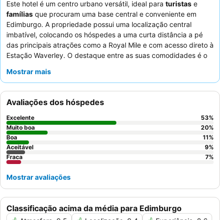
Este hotel é um centro urbano versátil, ideal para
turistas
e
famílias
que procuram uma base central e conveniente em
Edimburgo. A propriedade possui uma localização central
imbatível, colocando os hóspedes a uma curta distância a pé
das principais atrações como a Royal Mile e com acesso direto à
Estação Waverley. O destaque entre as suas comodidades é o
muito elogiado
buffet de pequeno-almoço
, que oferece uma
Mostrar mais
grande variedade de opções frescas e de qualidade, incluindo
pratos feitos na hora. Os hóspedes elogiam consistentemente a
natureza atenciosa e amigável da equipa do hotel, que se
Avaliações dos hóspedes
esforça para garantir uma estadia agradável, complementada
por deliciosas opções de refeições ao longo do dia. Para
Excelente
53
%
aqueles que desejam espaço extra e vistas melhoradas,
Muito boa
20
%
considere reservar um dos quartos de tamanho generoso nos
Boa
11
%
Aceitável
9
%
andares superiores.
Fraca
7
%
Mostrar avaliações
Classificação acima da média para Edimburgo