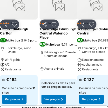
com chuveiro e banheira combinados e secador de cabelos, camas
desmontáveis, berços disponíveis, ferro e tábua de passar, mesa de
escritório, utensílios de toalete de cortesia, acesso a internet de alta
velocidade, TV com filmes pagos e canais via satélite,
cafeteira/bule. serviço de limpeza diário, telefone e serviço de
Hotel
Hotel
Hotel
4 Estrelas
2 Estrelas
2 Estrelas
Partilhar
Adicionar aos favoritos
Partilhar
Adicionar aos favoritos
Partilhar
Adicionar
despertador. O hotel é quatro estrelas.
Hilton Edinburgh
Travelodge Edinburgh
Travelodge Edinb
Carlton
Central Waterloo
Central
Place
8,2
8,1
Muito boa
(
8.946 pontuações
)
Muito boa
(
10.685
8,0
Muito boa
(
6.741 pontuações
)
Edimburgo, Reino
Edimburgo, a 0.7 k
Unido
Centro da cidade
Edimburgo, a 0.7 km de
Centro da cidade
Wi-Fi grátis
Estacionamento
A/C
Aceita animais
Aceita animais
Restaurante
Restaurante
€ 152
€ 137
de
de
Selecione as datas para
ver os preços exatos.
Consulte os preços de
11
Consulte os preços 
sites
sites
Ver preços
Ver preços
Ver preços
Ver todas as estadias em Edimburgo