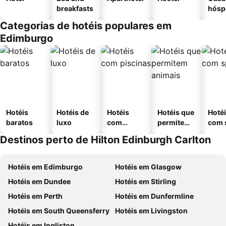
breakfasts
hósp
Categorias de hotéis populares em
Edimburgo
Hotéis
Hotéis de
Hotéis
Hotéis que
Hoté
baratos
luxo
com
permitem
com 
piscinas
animais
Destinos perto de Hilton Edinburgh Carlton
Hotéis em Edimburgo
Hotéis em Glasgow
Hotéis em Dundee
Hotéis em Stirling
Hotéis em Perth
Hotéis em Dunfermline
Hotéis em South Queensferry
Hotéis em Livingston
Hotéis em Ingliston