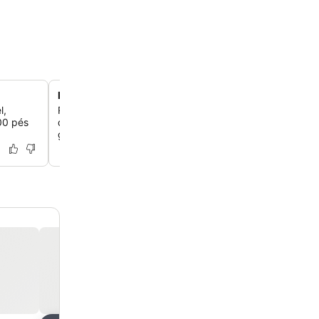
Piscina na cobertura com bar no horizonte
l,
Relaxe na piscina ao ar livre na cobertura, que oferece v
00 pés
deslumbrantes da cidade e um bar na piscina que serve
gelados e opções de almoço casual.