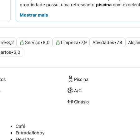
propriedade possui uma refrescante
piscina
com excelent
uma área de negócios bem equipada. Os hóspede
Mostrar mais
consistentemente o
serviço excecional
do staff si
atencioso, e as deliciosas e variadas opções do buffet 
almoço. Para a melhor experiência, considere um quart
para a cidade ou para a baía
a partir das amplas janelas
vre
•
8,2
Serviço
•
8,0
Limpeza
•
7,9
Atividades
•
7,4
Aloja
teto.
artos
•
6,0
tos
Piscina
s
A/C
Ginásio
Café
Entrada/lobby
Elevador