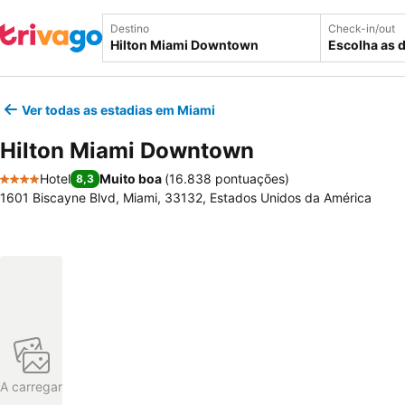
Destino
Check-in/out
Escolha as 
Ver todas as estadias em Miami
Hilton Miami Downtown
Hotel
Muito boa
(
16.838 pontuações
)
8,3
4 Estrelas
1601 Biscayne Blvd, Miami, 33132, Estados Unidos da América
A carregar