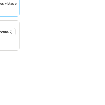
es vistas e
s elogiam
mpático e
de pequeno-
o com
vistas
 do chão ao
mento
•
7,1