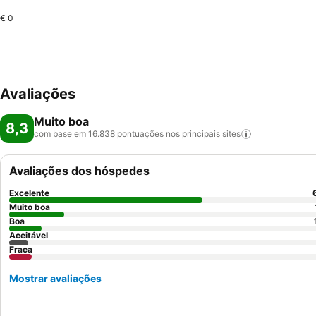
€ 0
Avaliações
Muito boa
8,3
com base em 16.838 pontuações nos principais
sites
Avaliações dos hóspedes
Excelente
Muito boa
Boa
Aceitável
Fraca
Mostrar avaliações