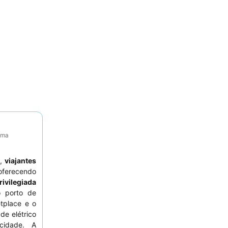
tima
s
,
viajantes
oferecendo
rivilegiada
o porto de
tplace e o
de elétrico
cidade. A