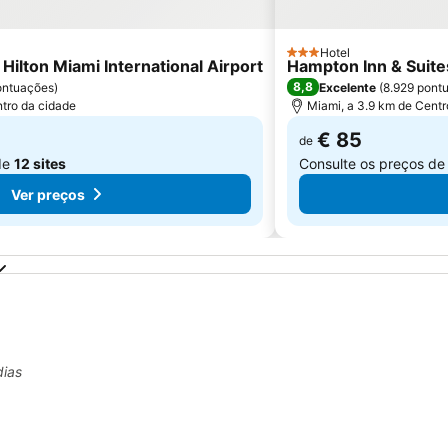
Hotel
3 Estrelas
Hilton Miami International Airport
Hampton Inn & Suite
8,8
ontuações
)
Excelente
(
8.929 pont
ntro da cidade
Miami, a 3.9 km de Centr
€ 85
de
de
12 sites
Consulte os preços d
Ver preços
dias