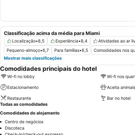
Classificação acima da média para Miami
Localização
•
8,5
Experiência
•
8,4
Atividades ao ar li
Pequeno-almoço
•
6,7
Para famílias
•
6,5
Comodidades nos qu
Mostrar mais classificações
Comodidades principais do hotel
Wi-fi no lobby
Wi-fi nos quar
Estacionamento
Aceita animai
Restaurante
Bar no hotel
Todas as comodidades
Comodidades do alojamento
Centro de negócios
Discoteca
Check-in/check-out expresso