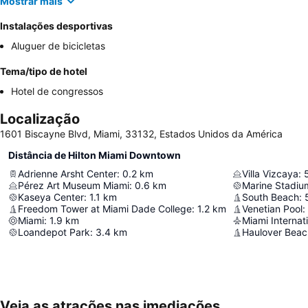
Mostrar mais
Instalações desportivas
Aluguer de bicicletas
Tema/tipo de hotel
Hotel de congressos
Localização
1601 Biscayne Blvd, Miami, 33132, Estados Unidos da América
Distância de Hilton Miami Downtown
Adrienne Arsht Center
:
0.2
km
Villa Vizcaya
:
Pérez Art Museum Miami
:
0.6
km
Marine Stadiu
Kaseya Center
:
1.1
km
South Beach
:
Freedom Tower at Miami Dade College
:
1.2
km
Venetian Pool
:
Miami
:
1.9
km
Miami Internati
Loandepot Park
:
3.4
km
Haulover Beac
Veja as atrações nas imediações