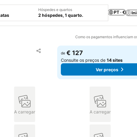
Hóspedes e quartos
PT · €
In
datas
2 hóspedes, 1 quarto.
Como os pagamentos influenciam os
Adicionar aos favoritos
€ 127
de
Partilhar
Consulte os preços de
14 sites
Ver preços
A carregar
A carregar