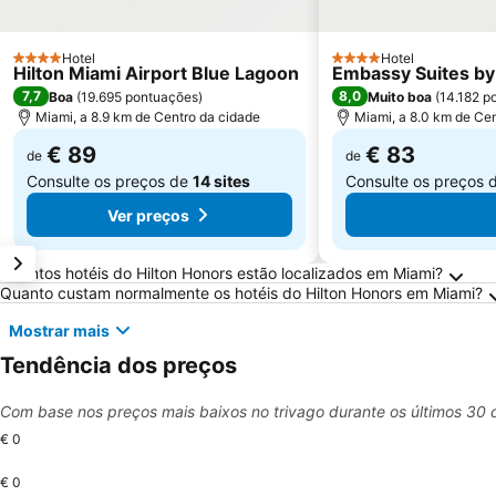
Hotel
Hotel
4 Estrelas
4 Estrelas
Hilton Miami Airport Blue Lagoon
Embassy Suites by 
7,7
8,0
Boa
(
19.695 pontuações
)
Muito boa
(
14.182 p
Miami, a 8.9 km de Centro da cidade
Miami, a 8.0 km de Ce
€ 89
€ 83
de
de
Consulte os preços de
14 sites
Consulte os preços 
Ver preços
Perguntas Frequentes sobre Miami
Quantos hotéis do Hilton Honors estão localizados em Miami?
Quanto custam normalmente os hotéis do Hilton Honors em Miami?
Mostrar mais
Tendência dos preços
Com base nos preços mais baixos no trivago durante os últimos 30 
€ 0
€ 0