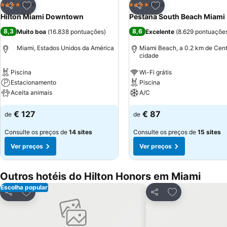
Adicionar aos favoritos
Adicionar aos favor
Hotel
Hotel
4 Estrelas
4 Estrelas
Partilhar
Partilhar
Hilton Miami Downtown
Pestana South Beach Miami
8,3
8,6
Muito boa
(
16.838 pontuações
)
Excelente
(
8.629 pontuaçõe
Miami, Estados Unidos da América
Miami Beach, a 0.2 km de Cent
cidade
Piscina
Wi-Fi grátis
Estacionamento
Piscina
Aceita animais
A/C
€ 127
€ 87
de
de
Consulte os preços de
14 sites
Consulte os preços de
15 sites
Ver preços
Ver preços
Outros hotéis do Hilton Honors em Miami
Escolha popular
Adicionar aos favoritos
Adicionar aos f
Partilhar
Partilhar