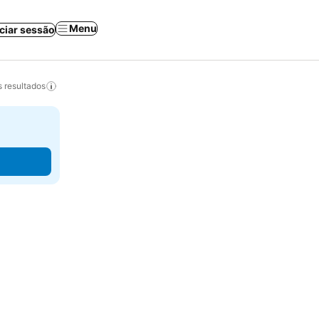
Menu
iciar sessão
 resultados