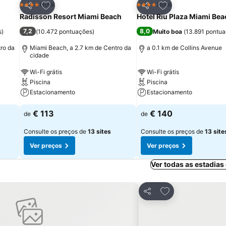
itos
Adicionar aos favoritos
Adicionar aos fav
Hotel
Hotel
4 Estrelas
4 Estrelas
Partilhar
Partilhar
Radisson Resort Miami Beach
Hotel Riu Plaza Miami Bea
7,2
8,0
s
)
(
10.472 pontuações
)
Muito boa
(
13.891 pontu
ro da
Miami Beach, a 2.7 km de Centro da
a 0.1 km de Collins Avenue
cidade
Wi-Fi grátis
Wi-Fi grátis
Piscina
Piscina
Estacionamento
Estacionamento
€ 113
€ 140
de
de
Consulte os preços de
13 sites
Consulte os preços de
13 site
Ver preços
Ver preços
Ver todas as estadia
avoritos
Adicionar aos fav
Partilhar