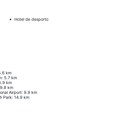
Hotel de desporto
5.6
km
m
:
5.7
km
5.9
km
9.8
km
onal Airport
:
9.9
km
h Park
:
14.9
km