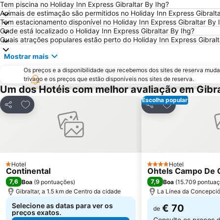
Tem piscina no Holiday Inn Express Gibraltar By Ihg?
Animais de estimação são permitidos no Holiday Inn Express Gibralta
Tem estacionamento disponível no Holiday Inn Express Gibraltar By 
Onde está localizado o Holiday Inn Express Gibraltar By Ihg?
Quais atrações populares estão perto do Holiday Inn Express Gibralt
Mostrar mais
Os preços e a disponibilidade que recebemos dos sites de reserva muda
trivago e os preços que estão disponíveis nos sites de reserva.
Um dos Hotéis com melhor avaliação em Gibra
Escolha popular
Adicionar aos favoritos
Adicionar aos f
Partilhar
Partilhar
Hotel
Hotel
1 Estrelas
4 Estrelas
Continental
Ohtels Campo De G
7,6
7,9
Boa
(
9 pontuações
)
Boa
(
15.709 pontua
Gibraltar, a 1.5 km de Centro da cidade
La Línea da Concepció
Selecione as datas para ver os
€ 70
de
preços exatos.
Consulte os preços 