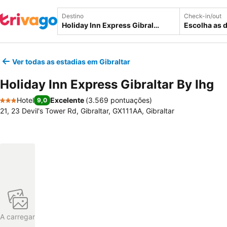
Destino
Check-in/out
Escolha as 
Ver todas as estadias em Gibraltar
Holiday Inn Express Gibraltar By Ihg
Hotel
Excelente
(
3.569 pontuações
)
9,0
3 Estrelas
21, 23 Devil's Tower Rd, Gibraltar, GX111AA, Gibraltar
A carregar