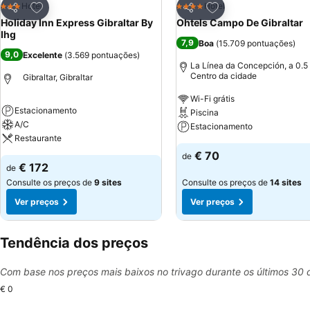
Adicionar aos favoritos
Adicionar aos favor
Hotel
Hotel
3 Estrelas
4 Estrelas
Partilhar
Partilhar
Holiday Inn Express Gibraltar By
Ohtels Campo De Gibraltar
Ihg
7,9
Boa
(
15.709 pontuações
)
9,0
Excelente
(
3.569 pontuações
)
La Línea da Concepción, a 0.5
Centro da cidade
Gibraltar, Gibraltar
Wi-Fi grátis
Estacionamento
Piscina
A/C
Estacionamento
Restaurante
€ 70
de
€ 172
de
Consulte os preços de
9 sites
Consulte os preços de
14 sites
Ver preços
Ver preços
Tendência dos preços
Com base nos preços mais baixos no trivago durante os últimos 30 
€ 0