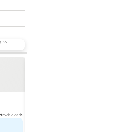
a no
Adicionar aos favoritos
Partilhar
Hotel
Boat Haus - Casas Flotantes frente a Gibralt
9,2
Excelente
(
2.951 pontuações
)
ntro da cidade
La Línea da Concepción, a 0.7 km de Centro da cidade
€ 142
de
Consulte os preços de
2 sites