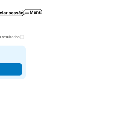
Menu
iciar sessão
 resultados