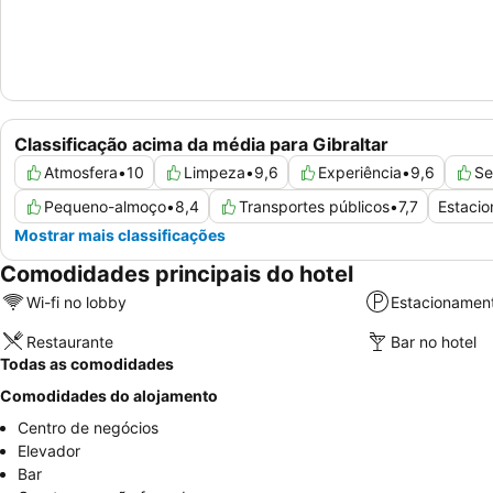
Classificação acima da média para Gibraltar
Atmosfera
•
10
Limpeza
•
9,6
Experiência
•
9,6
Se
Pequeno-almoço
•
8,4
Transportes públicos
•
7,7
Estaci
Mostrar mais classificações
Comodidades principais do hotel
Wi-fi no lobby
Estacionamen
Restaurante
Bar no hotel
Todas as comodidades
Comodidades do alojamento
Centro de negócios
Elevador
Bar