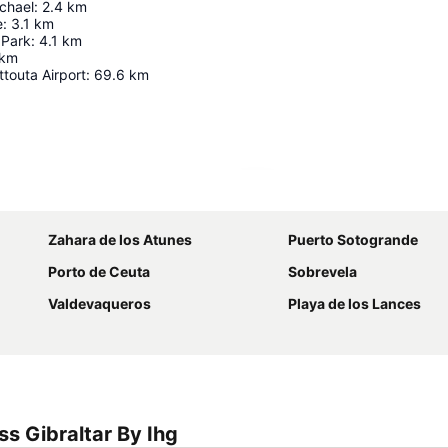
chael
:
2.4
km
e
:
3.1
km
 Park
:
4.1
km
km
ttouta Airport
:
69.6
km
Ampliar mapa
Zahara de los Atunes
Puerto Sotogrande
Porto de Ceuta
Sobrevela
Valdevaqueros
Playa de los Lances
s Gibraltar By Ihg