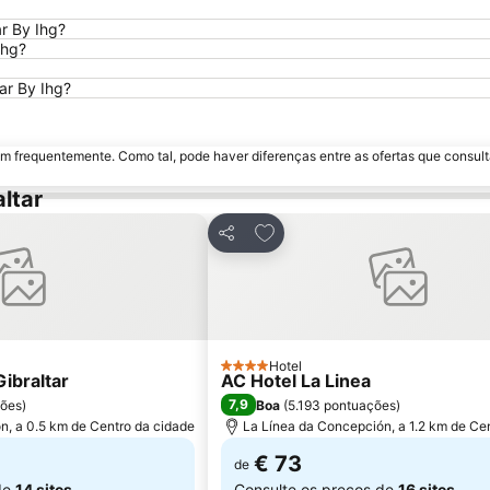
r By Ihg?
Ihg?
ar By Ihg?
m frequentemente. Como tal, pode haver diferenças entre as ofertas que consult
ltar
avoritos
Adicionar aos favoritos
Partilhar
Hotel
4 Estrelas
ibraltar
AC Hotel La Linea
7,9
ções
)
Boa
(
5.193 pontuações
)
n, a 0.5 km de Centro da cidade
La Línea da Concepción, a 1.2 km de Ce
€ 73
de
de
14 sites
Consulte os preços de
16 sites