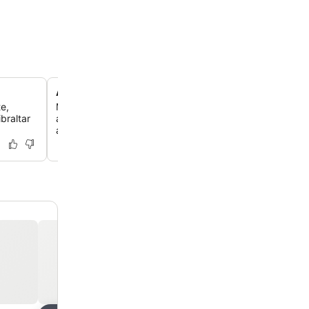
Acesso a pé ao aeroporto e fronteira
e,
Mergulhe na geografia local com uma caminhada de 10 
braltar
aeroporto e a fronteira espanhola, incluindo a rara opor
atravessar a pista a pé.