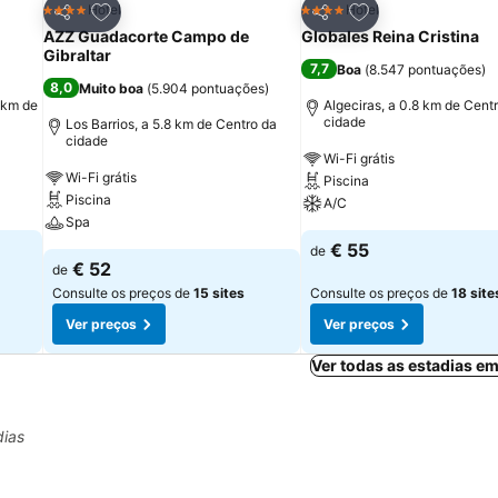
itos
Adicionar aos favoritos
Adicionar aos fav
Hotel
Hotel
4 Estrelas
4 Estrelas
Partilhar
Partilhar
AZZ Guadacorte Campo de
Globales Reina Cristina
Gibraltar
7,7
Boa
(
8.547 pontuações
)
8,0
Muito boa
(
5.904 pontuações
)
 km de
Algeciras, a 0.8 km de Cent
cidade
Los Barrios, a 5.8 km de Centro da
cidade
Wi-Fi grátis
Wi-Fi grátis
Piscina
Piscina
A/C
Spa
€ 55
de
€ 52
de
Consulte os preços de
15 sites
Consulte os preços de
18 site
Ver preços
Ver preços
Ver todas as estadias em
dias