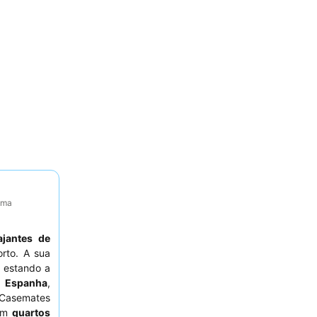
tima
ajantes de
rto. A sua
, estando a
m Espanha
,
 Casemates
com
quartos