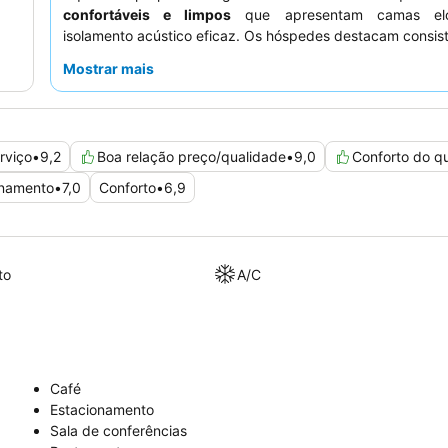
confortáveis e limpos
que apresentam camas elo
isolamento acústico eficaz. Os hóspedes destacam consi
o pessoal e o serviço excecionais, com o pessoal 
Mostrar mais
elogiado pela sua calorosa receção e eficiência, comple
um
buffet de pequeno-almoço
altamente avaliado que o
vasta seleção. Para vistas ideais, considere pedir um qu
para a pista ou para o Rochedo.
rviço
•
9,2
Boa relação preço/qualidade
•
9,0
Conforto do q
onamento
•
7,0
Conforto
•
6,9
to
A/C
Café
Estacionamento
Sala de conferências