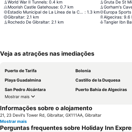
World War II Tunnels
:
0.4
km
Gruta De St Mi
Moorish Castle Gatehouse
:
0.7
km
Gorham's Cav
Estadio Municipal de La Línea de la Concepción
:
1.3
km
Europa Sports
Gibraltar
:
2.1
km
Algeciras
:
9.6
Rochedo De Gibraltar
:
2.1
km
Tangier Ibn Ba
Veja as atrações nas imediações
Puerto de Tarifa
Bolonia
Playa Guadalmina
Castillo de la Duquesa
San Pedro Alcántara
Puerto Bahía de Algeciras
Mostrar mais
Informações sobre o alojamento
21, 23 Devil's Tower Rd, Gibraltar, GX111AA, Gibraltar
Mostrar mais
Perguntas frequentes sobre Holiday Inn Expres