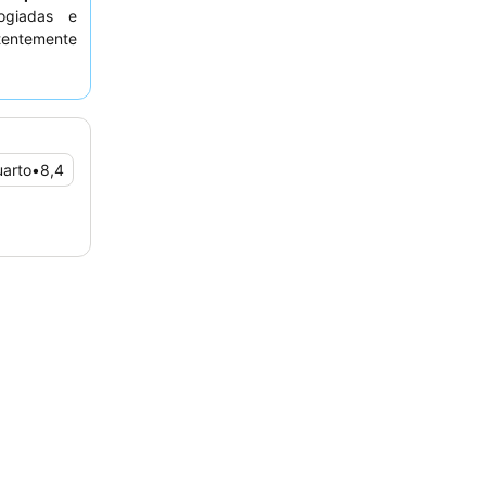
giadas e
stentemente
da receção
mentado por
ferece uma
arto virado
uarto
•
8,4