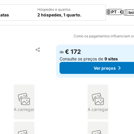
Hóspedes e quartos
PT · €
In
datas
2 hóspedes, 1 quarto.
Como os pagamentos influenciam os
Adicionar aos favoritos
€ 172
de
Partilhar
Consulte os preços de
9 sites
Ver preços
A carregar
A carregar