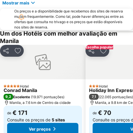
Mostrar mais
Os preços e a disponibilidade que recebemos dos sites de reserva
mudam frequentemente. Como tal, pode haver diferenças entre as
ofertas que consulta no trivago e os preços que estão disponíveis
nos sites de reserva.
Um dos Hotéis com melhor avaliação em
Manila
Escolha popular
Partilhar
Adicionar aos favoritos
Partilhar
Adicionar aos
Hotel
Hotel
5 Estrelas
3 Estrelas
Conrad Manila
Holiday Inn Expres
9,2
7,1
Excelente
(
19.971 pontuações
)
(
22.065 pontuações
)
Manila, a 7.6 km de Centro da cidade
Manila, a 9.8 km de Ce
€ 171
€ 70
de
de
Consulte os preços de
5 sites
Consulte os preços 
Ver preços
V