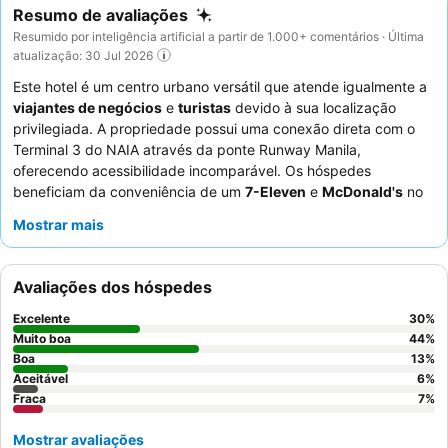
Resumo de avaliações
Resumido por inteligência artificial a partir de 1.000+ comentários · Última
atualização: 30 Jul 2026
Este hotel é um centro urbano versátil que atende igualmente a
viajantes de negócios
e
turistas
devido à sua localização
privilegiada. A propriedade possui uma conexão direta com o
Terminal 3 do NAIA através da ponte Runway Manila,
oferecendo acessibilidade incomparável. Os hóspedes
beneficiam da conveniência de um
7-Eleven
e
McDonald's
no
piso térreo. Os funcionários recebem consistentemente muitos
Mostrar mais
elogios pela sua prestatividade e comportamento profissional, e
o serviço de quartos, particularmente o adobo e o kilawin, é um
destaque. Para aqueles que procuram uma experiência mais
Avaliações dos hóspedes
tranquila, recomenda-se solicitar um quarto com vista para o
jardim.
Excelente
30
%
Muito boa
44
%
Boa
13
%
Aceitável
6
%
Fraca
7
%
Mostrar avaliações