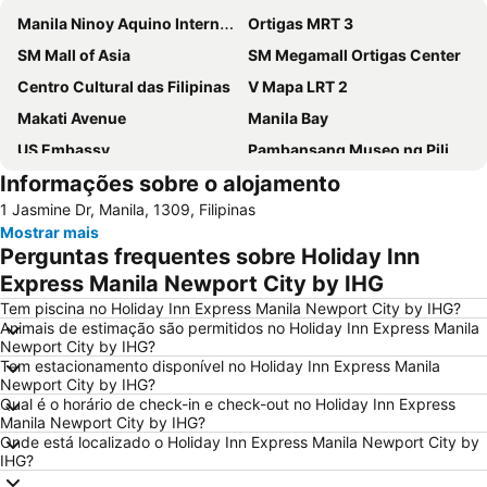
Manila Ninoy Aquino International Airport
Ortigas MRT 3
SM Mall of Asia
SM Megamall Ortigas Center
Centro Cultural das Filipinas
V Mapa LRT 2
Makati Avenue
Manila Bay
US Embassy
Pambansang Museo ng Pilipinas
Informações sobre o alojamento
Intramuros
Quiapo Church
1 Jasmine Dr, Manila, 1309, Filipinas
Abad Santos LRT 1
Manila Yacht Club
Mostrar mais
Ermita
Pureza LRT 2
Perguntas frequentes sobre Holiday Inn
University of Santo Tomas
Araneta Center MRT 3
Express Manila Newport City by IHG
Loyola Heights
Tem piscina no Holiday Inn Express Manila Newport City by IHG?
Animais de estimação são permitidos no Holiday Inn Express Manila
Newport City by IHG?
Tem estacionamento disponível no Holiday Inn Express Manila
Newport City by IHG?
Qual é o horário de check-in e check-out no Holiday Inn Express
Manila Newport City by IHG?
Onde está localizado o Holiday Inn Express Manila Newport City by
IHG?