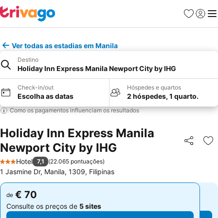
Favoritos
Iniciar
Me
Ver todas as estadias em Manila
Destino
Holiday Inn Express Manila Newport City by IHG
Check-in/out
Hóspedes e quartos
Escolha as datas
2 hóspedes, 1 quarto.
Como os pagamentos influenciam os resultados
Holiday Inn Express Manila
Newport City by IHG
Partilhar
Ad
Hotel
7,1
(
22.065 pontuações
)
3 Estrelas
1 Jasmine Dr, Manila, 1309, Filipinas
€ 70
€ 70
de
de
Consulte os preços de
5 sites
Consulte os preços de
5 sites