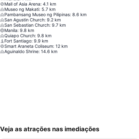
Mall of Asia Arena
:
4.1
km
Museo ng Makati
:
5.7
km
Pambansang Museo ng Pilipinas
:
8.6
km
San Agustin Church
:
9.2
km
San Sebastian Church
:
9.7
km
Manila
:
9.8
km
Quiapo Church
:
9.8
km
Fort Santiago
:
9.9
km
Smart Araneta Coliseum
:
12
km
Aguinaldo Shrine
:
14.6
km
Veja as atrações nas imediações
Ampliar mapa