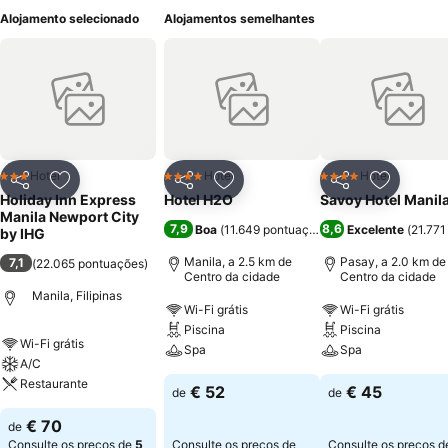
Alojamento selecionado
Alojamentos semelhantes
Hotel
Hotel
Hotel
3 Estrelas
4 Estrelas
4 Estrelas
Partilhar
Adicionar aos favoritos
Partilhar
Adicionar aos favoritos
Partilhar
Adicionar
Holiday Inn Express
Hotel H2O
Savoy Hotel Manil
Manila Newport City
7,9
8,6
Boa
(
11.649 pontuações
)
Excelente
(
21.771
by IHG
Manila, a 2.5 km de
Pasay, a 2.0 km de
7,1
(
22.065 pontuações
)
Centro da cidade
Centro da cidade
Manila, Filipinas
Wi-Fi grátis
Wi-Fi grátis
Piscina
Piscina
Wi-Fi grátis
Spa
Spa
A/C
Restaurante
€ 52
€ 45
de
de
€ 70
de
Consulte os preços de
5
Consulte os preços de
Consulte os preços d