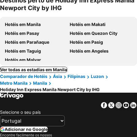
Destinos perto de Holiday Inn Express Manila
Newport City by IHG
Hotéis em Manila
Hotéis em Makati
Hotéis em Pasay
Hotéis em Quezon City
Hotéis em Parañaque
Hotéis em Pasig
Hotéis em Taguig
Hotéis em Angeles
Hotéis em Malvar
Ver todas as estadias em Manila
Comparador de Hotéis
Ásia
Filipinas
Luzon
Metro Manila
Manila
Holiday Inn Express Manila Newport City by IHG
Facebook
Twitter
Insta
Yo
Selecione o seu país
Adicionar no Google
Encontre facilmente os nossos