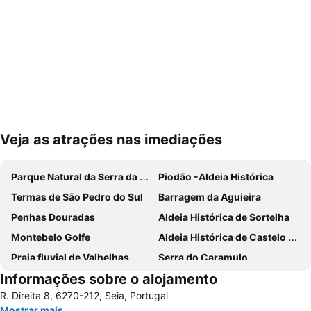
Veja as atrações nas imediações
Ampliar mapa
Parque Natural da Serra da Estrela
Piodão -Aldeia Histórica
Termas de São Pedro do Sul
Barragem da Aguieira
Penhas Douradas
Aldeia Histórica de Sortelha
Montebelo Golfe
Aldeia Histórica de Castelo Novo
Praia fluvial de Valhelhas
Serra do Caramulo
Informações sobre o alojamento
Praia Fluvial da Peneda
Aldeia Histórica Linhares da Beira
R. Direita 8, 6270-212, Seia, Portugal
Fluvial de Avô
Parque de Campismo Curral do Negro Gouveia
Mostrar mais