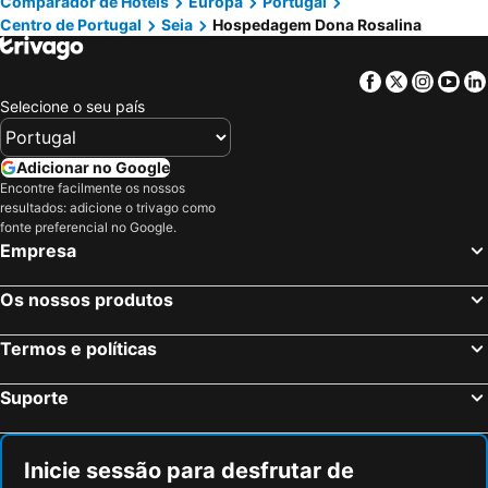
Comparador de Hotéis
Europa
Portugal
Centro de Portugal
Seia
Hospedagem Dona Rosalina
Facebook
Twitter
Insta
Yo
Selecione o seu país
Adicionar no Google
Encontre facilmente os nossos
resultados: adicione o trivago como
fonte preferencial no Google.
Empresa
Os nossos produtos
Termos e políticas
Suporte
Inicie sessão para desfrutar de