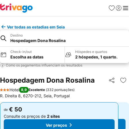
Favoritos
Iniciar
Me
Ver todas as estadias em Seia
Destino
Hospedagem Dona Rosalina
Check-in/out
Hóspedes e quartos
Escolha as datas
2 hóspedes, 1 quarto.
Como os pagamentos influenciam os resultados
Hospedagem Dona Rosalina
Partilhar
Ad
Hotel
8,9
Excelente
(
332 pontuações
)
3 Estrelas
R. Direita 8, 6270-212, Seia, Portugal
€ 50
€ 50
de
de
Consulte os preços de
2 sites
Consulte os preços de
2 sites
Ver preços
Ver preços