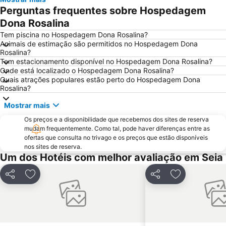
Praia Fluvial das Canaveias
Praia Fluvial do Reconquinho
Perguntas frequentes sobre Hospedagem
Praça do Rossio
Vila de Avô
Dona Rosalina
Arco romano da Bobadela
Fraga da Pena
Tem piscina no Hospedagem Dona Rosalina?
Animais de estimação são permitidos no Hospedagem Dona
Praia Fluvial São João do Monte
Museu do Pão
Rosalina?
Tem estacionamento disponível no Hospedagem Dona Rosalina?
Piscina Municipal da Covilhã
Serra da Atalhada
Onde está localizado o Hospedagem Dona Rosalina?
Funicular de Santo André
Sé Catedral da Guarda
Quais atrações populares estão perto do Hospedagem Dona
Rosalina?
Aeródromo de Viseu
Praia Artificial
Mostrar mais
Castelo de Linhares da Beira
Casa de Santar
Os preços e a disponibilidade que recebemos dos sites de reserva
Aristides de Sousa Mendes Foundation
Quinta dos Compadres
mudam frequentemente. Como tal, pode haver diferenças entre as
Antiga Judiaria da Guarda
Museu Grão Vasco
ofertas que consulta no trivago e os preços que estão disponíveis
nos sites de reserva.
Igreja da Misericordia
Largo Francisco Inácio Dias Nogueira ou Largo do Pombal
Um dos Hotéis com melhor avaliação em Seia
Aldeia de Vila Maior
Partilhar
Adicionar aos favoritos
Partilhar
Adicionar aos