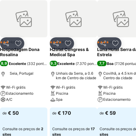
Hotel
Hotel
Hotel
3 Estrelas
4 Estrelas
4 Estrelas
Partilhar
Adicionar aos favoritos
Partilhar
Adicionar aos favoritos
Partilhar
Adicionar
Hospedagem Dona
H2otel Congress &
Luna Hotel Serra d
Rosalina
Medical Spa
Estrela
8,9
9,3
7,7
Excelente
(
332 pontuações
)
Excelente
(
7.370 pontuações
Boa
)
(
7.126 pontu
Seia, Portugal
Unhais da Serra, a 0.6
Covilhã, a 4.5 km 
km de Centro da cidade
Centro da cidade
Wi-Fi grátis
Wi-Fi grátis
Wi-Fi grátis
Estacionamento
Piscina
Piscina
A/C
Spa
Estacionamento
Ver preços
Ver preços
Ver preços
€ 50
€ 170
€ 59
de
de
de
Consulte os preços de
2
Consulte os preços de
17
Consulte os preços 
sites
sites
sites