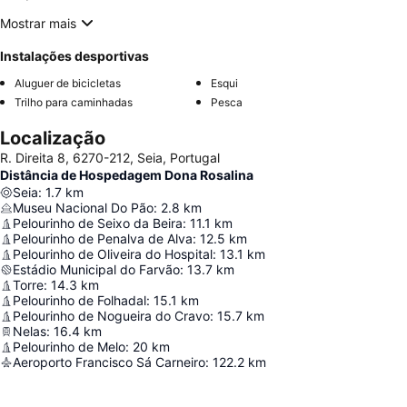
Mostrar mais
Instalações desportivas
Aluguer de bicicletas
Esqui
Trilho para caminhadas
Pesca
Localização
R. Direita 8, 6270-212, Seia, Portugal
Distância de Hospedagem Dona Rosalina
Seia
:
1.7
km
Museu Nacional Do Pão
:
2.8
km
Pelourinho de Seixo da Beira
:
11.1
km
Pelourinho de Penalva de Alva
:
12.5
km
Pelourinho de Oliveira do Hospital
:
13.1
km
Estádio Municipal do Farvão
:
13.7
km
Torre
:
14.3
km
Pelourinho de Folhadal
:
15.1
km
Pelourinho de Nogueira do Cravo
:
15.7
km
Nelas
:
16.4
km
Pelourinho de Melo
:
20
km
Aeroporto Francisco Sá Carneiro
:
122.2
km