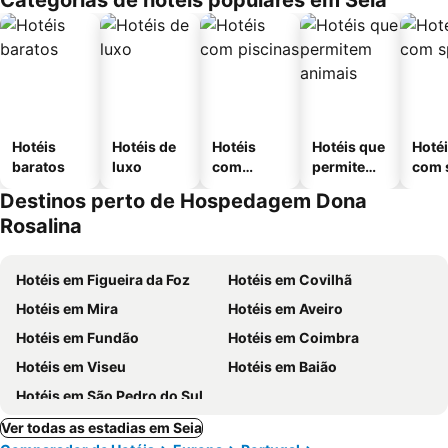
Categorias de hotéis populares em Seia
Hotéis
Hotéis de
Hotéis
Hotéis que
Hoté
baratos
luxo
com
permitem
com 
piscinas
animais
Destinos perto de Hospedagem Dona
Rosalina
Hotéis em Figueira da Foz
Hotéis em Covilhã
Hotéis em Mira
Hotéis em Aveiro
Hotéis em Fundão
Hotéis em Coimbra
Hotéis em Viseu
Hotéis em Baião
Hotéis em São Pedro do Sul
Ver todas as estadias em Seia