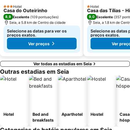
Hotel
Hotel
3 Estrelas
1 Estrelas
Casa do Outeirinho
Casa das Tílias - H
8,9
9,0
Excelente
(
109 pontuações
)
Excelente
(
357 pont
Seia, a 5.8 km de Centro da cidade
Seia, a 1.8 km de Cent
Selecione as datas para ver os
Selecione as datas 
preços exatos.
preços exatos.
Ver preços
Ver preç
Ver todas as estadias em Seia
Outras estadias em Seia
Hotel
Bed and
Aparthotel
Hostel
Casa
breakfasts
hósp