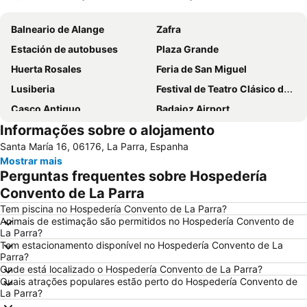
Ampliar mapa
Balneario de Alange
Zafra
Estación de autobuses
Plaza Grande
Huerta Rosales
Feria de San Miguel
Lusiberia
Festival de Teatro Clásico de Mérida
Casco Antiguo
Badajoz Airport
Informações sobre o alojamento
Las Vaguadas
Cerro de Reyes
Santa María 16, 06176, La Parra, Espanha
Plaza de Toros El Toreo
San Roque
Mostrar mais
Museo de la Ciudad - Luis de Morales
Antonio Hernández Gil
Perguntas frequentes sobre Hospedería
Pardaleras
Valdepasillas
Convento de La Parra
Tem piscina no Hospedería Convento de La Parra?
Animais de estimação são permitidos no Hospedería Convento de
La Parra?
Tem estacionamento disponível no Hospedería Convento de La
Parra?
Onde está localizado o Hospedería Convento de La Parra?
Quais atrações populares estão perto do Hospedería Convento de
La Parra?