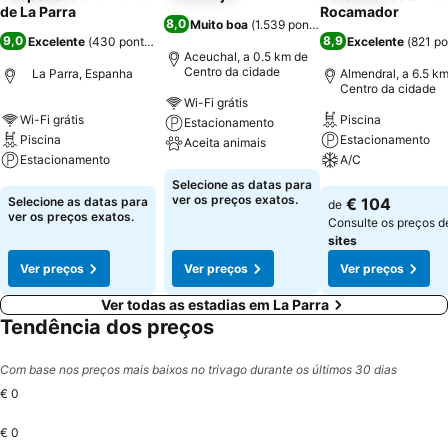
de La Parra
Rocamador
8,0
Muito boa
(
1.539 pontuações
)
9,0
8,9
Excelente
(
430 pontuações
)
Excelente
(
821 p
Aceuchal, a 0.5 km de
Centro da cidade
La Parra, Espanha
Almendral, a 6.5 k
Centro da cidade
Wi-Fi grátis
Wi-Fi grátis
Piscina
Estacionamento
Piscina
Estacionamento
Aceita animais
Estacionamento
A/C
Ver preços
Selecione as datas para
Ver preços
Ver preços
ver os preços exatos.
Selecione as datas para
€ 104
de
ver os preços exatos.
Consulte os preços 
sites
Ver preços
Ver preços
Ver preços
Ver todas as estadias em La Parra
Tendência dos preços
Com base nos preços mais baixos no trivago durante os últimos 30 dias
€ 0
€ 0