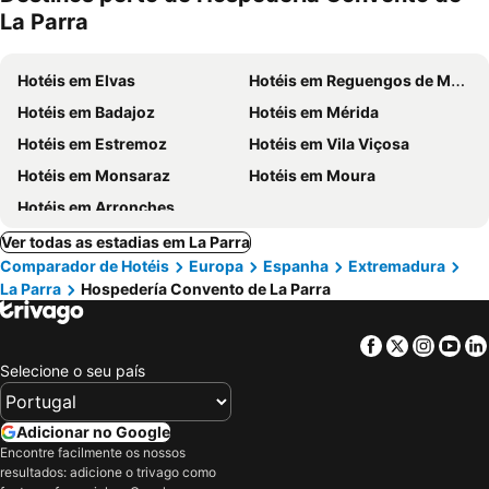
mento
La Parra
Hotéis em Elvas
Hotéis em Reguengos de Monsaraz
Hotéis em Badajoz
Hotéis em Mérida
Hotéis em Estremoz
Hotéis em Vila Viçosa
Hotéis em Monsaraz
Hotéis em Moura
Hotéis em Arronches
Ver todas as estadias em La Parra
Comparador de Hotéis
Europa
Espanha
Extremadura
La Parra
Hospedería Convento de La Parra
Facebook
Twitter
Insta
Yo
Selecione o seu país
Adicionar no Google
Encontre facilmente os nossos
resultados: adicione o trivago como