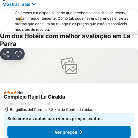
Mostrar mais
Os preços e a disponibilidade que recebemos dos sites de reserva
mudam frequentemente. Como tal, pode haver diferenças entre as
ofertas que consulta no trivago e os preços que estão disponíveis
nos sites de reserva.
Um dos Hotéis com melhor avaliação em La
Parra
Partilhar
Adicionar aos favoritos
Hotel
4 Estrelas
Complejo Rujal La Giralda
/
Pontuação não disponível
Burguillos del Cerro, a 7.3 km de Centro da cidade
Selecione as datas para ver os preços exatos.
Ver preços