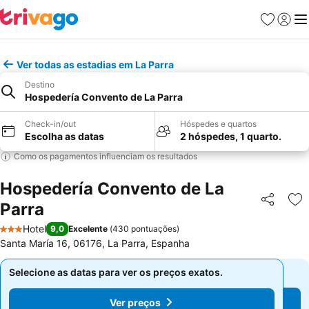
Favoritos
Iniciar
Me
Ver todas as estadias em La Parra
Destino
Hospedería Convento de La Parra
Check-in/out
Hóspedes e quartos
Escolha as datas
2 hóspedes, 1 quarto.
Como os pagamentos influenciam os resultados
Hospedería Convento de La
Parra
Partilhar
Ad
Hotel
9,0
Excelente
(
430 pontuações
)
3 Estrelas
Santa María 16, 06176, La Parra, Espanha
Selecione as datas para ver os preços exatos.
Selecione as datas para ver os preços exatos.
Ver preços
Ver preços