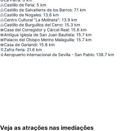
Castillo de Feria
:
5
km
Castillo de Salvatierra de los Barros
:
7.1
km
Castillo de Nogales
:
13.6
km
Centro Cultural "La Molineta"
:
13.9
km
Castillo de Burguillos del Cerro
:
15.3
km
Casa del Corregidor y Cárcel Real
:
15.6
km
Antigua Iglesia de San Juan Bautista
:
15.7
km
Palacio del Obispo Merino Malaguilla
:
15.7
km
Casa de Garlandi
:
15.8
km
Zafra Feria
:
21.6
km
Aeropuerto internacional de Sevilla - San Pablo
:
138.7
km
Veja as atrações nas imediações