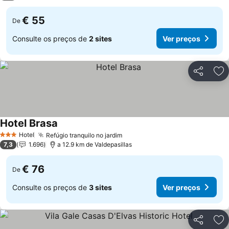
€ 55
De
Consulte os preços de
2 sites
Ver preços
Partilhar
Ad
Hotel Brasa
Ver preços
Hotel
Refúgio tranquilo no jardim
Ver preços
3 Estrelas
7,3
1.696
a 12.9 km de Valdepasillas
€ 76
De
Consulte os preços de
3 sites
Ver preços
Partilhar
Ad