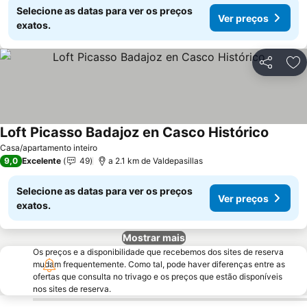
Selecione as datas para ver os preços
Ver preços
exatos.
Partilhar
Ad
Loft Picasso Badajoz en Casco Histórico
Ver pr
Casa/apartamento inteiro
9,0
Excelente
49
a 2.1 km de Valdepasillas
Selecione as datas para ver os preços
Ver preços
exatos.
Mostrar mais
Os preços e a disponibilidade que recebemos dos sites de reserva
mudam frequentemente. Como tal, pode haver diferenças entre as
ofertas que consulta no trivago e os preços que estão disponíveis
nos sites de reserva.