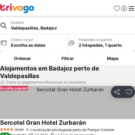
Favoritos
Iniciar
Me
Destino
Valdepasillas, Badajoz
Check-in/out
Hóspedes e quartos
Escolha as datas
2 hóspedes, 1 quarto.
Ordenar
Filtrar
Mapa
Alojamentos em Badajoz perto de
Valdepasillas
Como os pagamentos influenciam os resultados
Escolha popular
Partilhar
Ad
Sercotel Gran Hotel Zurbarán
Ver preços
Hotel
Localização privilegiada perto do Parque Castelar
Ver preç
4 Estrelas