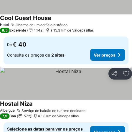
Cool Guest House
Ver preços
Hotel
Charme de um edifício histórico
Ver preços
8,5
Excelente
1.142
a 15.3 km de Valdepasillas
€ 40
De
Consulte os preços de
2 sites
Ver preços
Partilhar
Ad
Hostal Niza
Ver preços
Albergue
Serviço de balcão de turismo dedicado
Ver preços
7,9
Boa
572
a 1.8 km de Valdepasillas
Selecione as datas para ver os preços