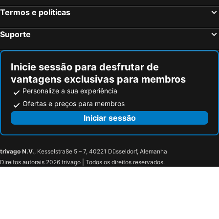
Marquês de Pombal
Praia de São Torpes
Termos e políticas
Serra da Lousã
Lagoa de Óbidos
Suporte
Estádio do Restelo
Ilha do Pessegueiro
Fonte da Telha
Praia Tróia Mar
Inicie sessão para desfrutar de
Parque Natural da Arrabida
Campo Grande
vantagens exclusivas para membros
Baía de Porto Covo Beach
Lagoa de Albufeira
Personalize a sua experiência
do Ouro Sesimbra
Tróia Beach
Ofertas e preços para membros
Alcântara
Oceanário de Lisboa
Iniciar sessão
Valdepasillas
Huerta Rosales
Estación de autobuses
Parque de Castelar
trivago N.V.
, Kesselstraße 5 – 7, 40221 Düsseldorf, Alemanha
Gran Casino de Extremadura
Centro Comercial Conquistadores
Direitos autorais 2026 trivago | Todos os direitos reservados.
Pardaleras
Lusiberia
Museo de la Ciudad - Luis de Morales
Plaza de Toros El Toreo
San Fernando
Casco Antiguo
Cerro de Reyes
Estação Ferroviária