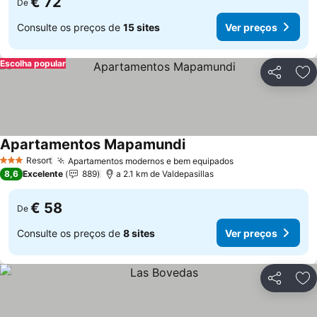
€ 72
De
Consulte os preços de
15 sites
Ver preços
Escolha popular
Partilhar
Ad
Apartamentos Mapamundi
Ver preços
Resort
Apartamentos modernos e bem equipados
Ver preços
3 Estrelas
8,6
Excelente
889
a 2.1 km de Valdepasillas
€ 58
De
Consulte os preços de
8 sites
Ver preços
Partilhar
Ad