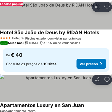
Escolha popular
Partilhar
Ad
Hotel São João de Deus by RIDAN Hotels
Ver pr
Hotel
Piscina exterior com vistas panorâmicas
Ver preços
4 Estrelas
8,3
Muito boa
6.154
a 15.5 km de Valdepasillas
€ 40
De
Consulte os preços de
19 sites
Ver preços
Partilhar
Ad
Apartamentos Luxury en San Juan
Ver preços
Casa/apartamento inteiro