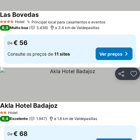
Las Bovedas
Ver preços
Hotel
Principal local para casamentos e eventos
Ver preços
4 Estrelas
8,3
Muito boa
5.456
a 3.4 km de Valdepasillas
€ 56
De
Consulte os preços de
11 sites
Ver preços
Partilhar
Ad
Akla Hotel Badajoz
Ver preços
Hotel
2 Estrelas
9,4
Excelente
1.947
a 1.8 km de Valdepasillas
€ 68
De