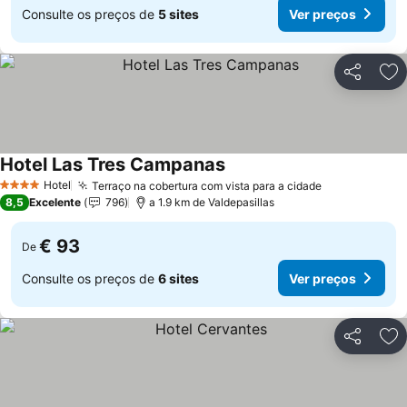
Consulte os preços de
5 sites
Ver preços
Partilhar
Ad
Hotel Las Tres Campanas
Ver preços
Hotel
Terraço na cobertura com vista para a cidade
Ver preços
4 Estrelas
8,5
Excelente
796
a 1.9 km de Valdepasillas
€ 93
De
Consulte os preços de
6 sites
Ver preços
Partilhar
Ad