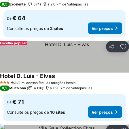
8,5
Excelente
374
a 2.0 km de Valdepasillas
€ 64
De
Consulte os preços de
2 sites
Ver preços
Escolha popular
Partilhar
Ad
Hotel D. Luis - Elvas
Ver preços
Hotel
Acesso fácil às atrações locais
Ver preços
3 Estrelas
8,2
Muito boa
4.116
a 16.0 km de Valdepasillas
€ 71
De
Consulte os preços de
16 sites
Ver preços