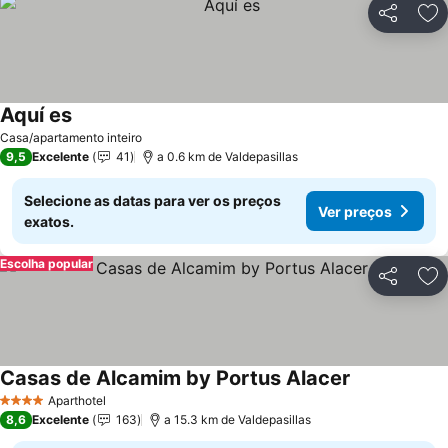
Partilhar
Ad
Aquí es
Ver preços
Casa/apartamento inteiro
9,5
Excelente
41
a 0.6 km de Valdepasillas
Selecione as datas para ver os preços
Ver preços
exatos.
Escolha popular
Partilhar
Ad
Casas de Alcamim by Portus Alacer
Ver preços
Aparthotel
4 Estrelas
8,6
Excelente
163
a 15.3 km de Valdepasillas