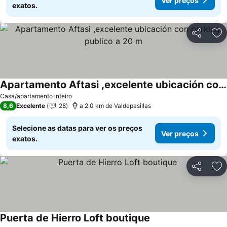
Ver preços
exatos.
Partilhar
Ad
Apartamento Aftasi ,excelente ubicación con parking publico a 20 m
Ver preços
Casa/apartamento inteiro
8,6
Excelente
28
a 2.0 km de Valdepasillas
Selecione as datas para ver os preços
Ver preços
exatos.
Partilhar
Ad
Puerta de Hierro Loft boutique
Ver preços