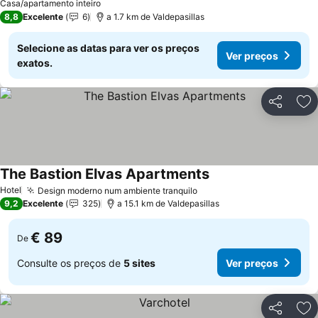
Casa/apartamento inteiro
8,8
Excelente
6
a 1.7 km de Valdepasillas
Selecione as datas para ver os preços
Ver preços
exatos.
Partilhar
Ad
The Bastion Elvas Apartments
Ver preços
Hotel
Design moderno num ambiente tranquilo
Ver preços
9,2
Excelente
325
a 15.1 km de Valdepasillas
€ 89
De
Consulte os preços de
5 sites
Ver preços
Partilhar
Ad