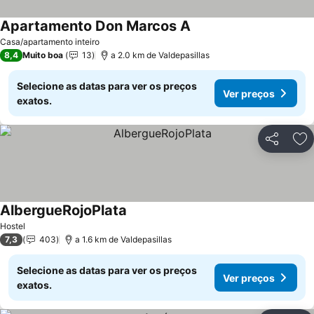
Apartamento Don Marcos A
Ver preços
Casa/apartamento inteiro
8,4
Muito boa
13
a 2.0 km de Valdepasillas
Selecione as datas para ver os preços
Ver preços
exatos.
Partilhar
Ad
AlbergueRojoPlata
Ver preços
Hostel
7,3
403
a 1.6 km de Valdepasillas
Selecione as datas para ver os preços
Ver preços
exatos.