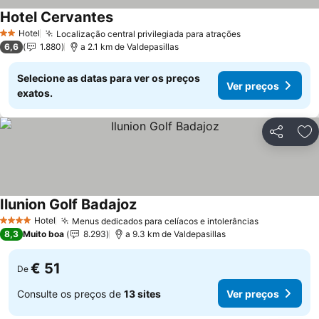
Hotel Cervantes
Ver preços
Hotel
Localização central privilegiada para atrações
Ver preços
2 Estrelas
6,6
1.880
a 2.1 km de Valdepasillas
Selecione as datas para ver os preços
Ver preços
exatos.
Partilhar
Ad
Ilunion Golf Badajoz
Ver preços
Hotel
Menus dedicados para celíacos e intolerâncias
Ver preços
4 Estrelas
8,3
Muito boa
8.293
a 9.3 km de Valdepasillas
€ 51
De
Consulte os preços de
13 sites
Ver preços