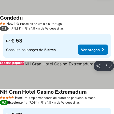
Condedu
Ver preços
Hotel
Passeios de um dia a Portugal
Ver preços
2 Estrelas
7,2
5.811
a 1.8 km de Valdepasillas
€ 53
De
Consulte os preços de
5 sites
Ver preços
Escolha popular
Partilhar
Ad
NH Gran Hotel Casino Extremadura
Ver preços
Hotel
Ampla variedade de buffet de pequeno-almoço
Ver preço
5 Estrelas
9,1
Excelente
7.084
a 1.8 km de Valdepasillas