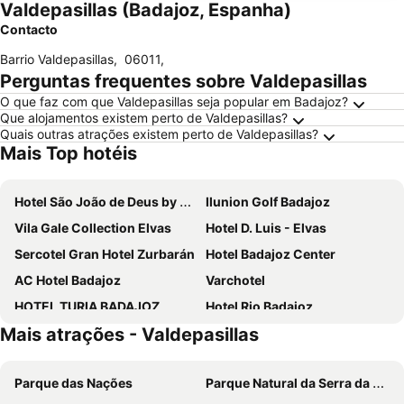
Valdepasillas (Badajoz, Espanha)
Contacto
Barrio Valdepasillas
,
06011
,
Perguntas frequentes sobre Valdepasillas
O que faz com que Valdepasillas seja popular em Badajoz?
Que alojamentos existem perto de Valdepasillas?
Quais outras atrações existem perto de Valdepasillas?
Mais Top hotéis
Hotel São João de Deus by RIDAN Hotels
Ilunion Golf Badajoz
Vila Gale Collection Elvas
Hotel D. Luis - Elvas
Sercotel Gran Hotel Zurbarán
Hotel Badajoz Center
AC Hotel Badajoz
Varchotel
HOTEL TURIA BADAJOZ
Hotel Rio Badajoz
Mais atrações - Valdepasillas
Vila Gale Casas D'Elvas Historic Hotel
Las Bovedas
Condedu
Hotel Jardim
Parque das Nações
Parque Natural da Serra da Estrela
Hotel Brasa
NH Gran Hotel Casino Extremadura