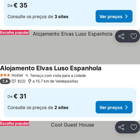
€ 35
De
Consulte os preços de
3 sites
Ver preços
Escolha popular
Partilhar
Ad
Alojamento Elvas Luso Espanhola
Ver preços
Hostel
Terraço com vista para a cidade
Ver preços
3 Estrelas
7,4
822
a 15.7 km de Valdepasillas
€ 31
De
Consulte os preços de
2 sites
Ver preços
Escolha popular
Partilhar
Ad