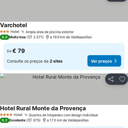
Varchotel
Ver preços
Hotel
Ampla área de piscina exterior
Ver preços
3 Estrelas
8,0
Muito boa
2.371
a 19.9 km de Valdepasillas
€ 79
De
Consulte os preços de
2 sites
Ver preços
Partilhar
Ad
Hotel Rural Monte da Provença
Ver preços
Hotel
Quartos de hóspedes com design individual
Ver preços
4 Estrelas
9,2
Excelente
975
a 17.0 km de Valdepasillas