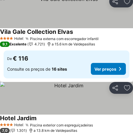
Partilhar
Ad
Vila Gale Collection Elvas
Ver preços
Hotel
Piscina externa com escorregador infantil
Ver preços
4 Estrelas
9,1
Excelente
4.721
a 15.6 km de Valdepasillas
€ 116
De
Consulte os preços de
16 sites
Ver preços
Partilhar
Ad
Hotel Jardim
Ver preços
Hotel
Piscina exterior com espreguiçadeiras
Ver preços
4 Estrelas
7,0
1.301
a 13.8 km de Valdepasillas