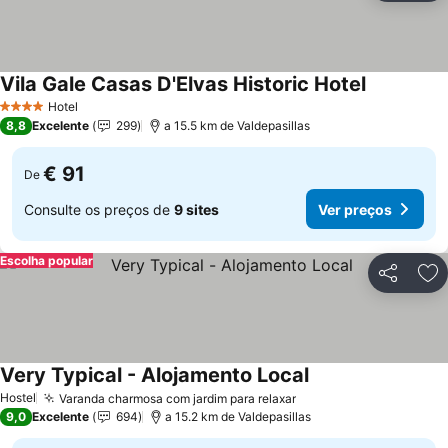
Vila Gale Casas D'Elvas Historic Hotel
Ver preços
Hotel
4 Estrelas
8,8
Excelente
299
a 15.5 km de Valdepasillas
€ 91
De
Consulte os preços de
9 sites
Ver preços
Escolha popular
Partilhar
Ad
Very Typical - Alojamento Local
Ver preços
Hostel
Varanda charmosa com jardim para relaxar
Ver preços
9,0
Excelente
694
a 15.2 km de Valdepasillas