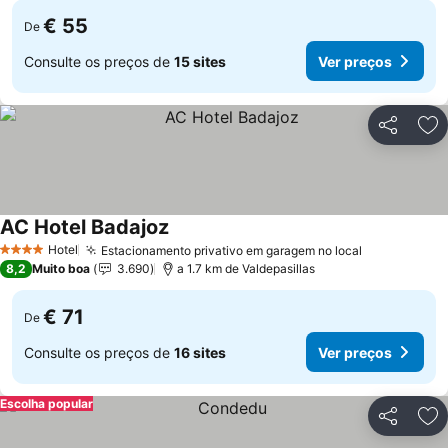
€ 55
De
Consulte os preços de
15 sites
Ver preços
Partilhar
Ad
AC Hotel Badajoz
Ver preços
Hotel
Estacionamento privativo em garagem no local
Ver preços
4 Estrelas
8,2
Muito boa
3.690
a 1.7 km de Valdepasillas
€ 71
De
Consulte os preços de
16 sites
Ver preços
Escolha popular
Partilhar
Ad