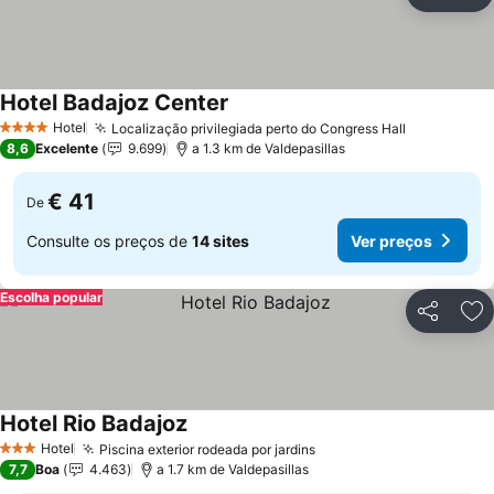
Partilhar
Ad
Hotel Badajoz Center
Ver preços
Hotel
Localização privilegiada perto do Congress Hall
Ver preço
4 Estrelas
8,6
Excelente
9.699
a 1.3 km de Valdepasillas
€ 41
De
Consulte os preços de
14 sites
Ver preços
Escolha popular
Partilhar
Ad
Hotel Rio Badajoz
Ver preços
Hotel
Piscina exterior rodeada por jardins
Ver preços
3 Estrelas
7,7
Boa
4.463
a 1.7 km de Valdepasillas