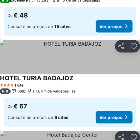
8,5
Excelente
13.283
a 1.6 km de Valdepasillas
€ 48
De
Consulte os preços de
15 sites
Ver preços
Partilhar
Ad
HOTEL TURIA BADAJOZ
Ver preços
Hotel
4 Estrelas
6,8
688
a 1.8 km de Valdepasillas
€ 67
De
Consulte os preços de
6 sites
Ver preços