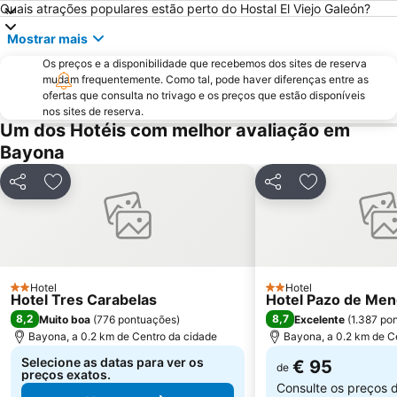
Quais atrações populares estão perto do Hostal El Viejo Galeón?
Montalvo
Praia Afife
Mostrar mais
Puerto de Aldán
O Tombo do Gato ou da Fonte
Os preços e a disponibilidade que recebemos dos sites de reserva
Moledo
Praia de Baltar
mudam frequentemente. Como tal, pode haver diferenças entre as
ofertas que consulta no trivago e os preços que estão disponíveis
Posto de Turismo de Valença do Minho
Porto de Vigo
nos sites de reserva.
Puerto O Grove
Areas
Um dos Hotéis com melhor avaliação em
Bayona
Praia de Panxón
Praia de Lapamán
Paxariñas
Castelo de Salvaterra
Partilhar
Adicionar aos favoritos
Partilhar
Adicionar aos
do Vao
Bueu
Areal
Estação de Caminhos de Ferro de Viana do Castelo
Monasterio da Armenteira
Canelas
Puerto de Panxón
Praia da Punta
Hotel
Hotel
2 Estrelas
2 Estrelas
Hotel Tres Carabelas
Hotel Pazo de Me
Parque Termal do Peso
Praia Fluvial de Ponte da Barca
8,2
8,7
Muito boa
(
776 pontuações
)
Excelente
(
1.387 po
Estación de Tren de Vigo
Plaza de América
Bayona, a 0.2 km de Centro da cidade
Bayona, a 0.2 km de C
Selecione as datas para ver os
€ 95
de
preços exatos.
Consulte os preços 