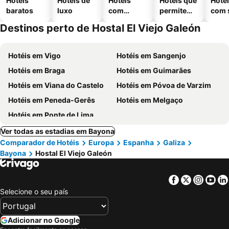
Hotéis
Hotéis de
Hotéis
Hotéis que
Hoté
baratos
luxo
com
permitem
com 
piscinas
animais
Destinos perto de Hostal El Viejo Galeón
Hotéis em Vigo
Hotéis em Sangenjo
Hotéis em Braga
Hotéis em Guimarães
Hotéis em Viana do Castelo
Hotéis em Póvoa de Varzim
Hotéis em Peneda-Gerês
Hotéis em Melgaço
Hotéis em Ponte de Lima
Ver todas as estadias em Bayona
Comparador de Hotéis
Europa
Espanha
Galiza
Bayona
Hostal El Viejo Galeón
Facebook
Twitter
Insta
Yo
Selecione o seu país
Adicionar no Google