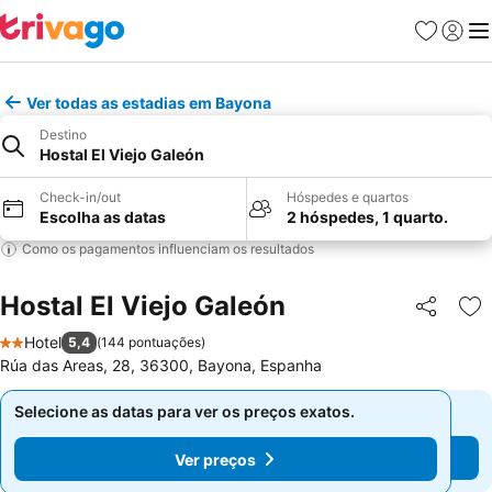
Favoritos
Iniciar
Me
Ver todas as estadias em Bayona
Destino
Hostal El Viejo Galeón
Check-in/out
Hóspedes e quartos
Escolha as datas
2 hóspedes, 1 quarto.
Como os pagamentos influenciam os resultados
Hostal El Viejo Galeón
Partilhar
Ad
Hotel
5,4
(
144 pontuações
)
2 Estrelas
Rúa das Areas, 28, 36300, Bayona, Espanha
Selecione as datas para ver os preços exatos.
Selecione as datas para ver os preços exatos.
Ver preços
Ver preços