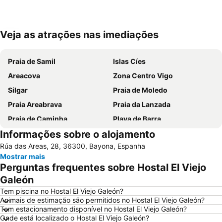
Veja as atrações nas imediações
Ampliar mapa
Praia de Samil
Islas Cíes
Areacova
Zona Centro Vigo
Silgar
Praia de Moledo
Praia Areabrava
Praia da Lanzada
Praia de Caminha
Playa de Barra
Informações sobre o alojamento
Vila Praia de Âncora
do Cabedelo
Rúa das Areas, 28, 36300, Bayona, Espanha
Praia Fluvial do Taboão
Vigo-Guixar
Mostrar mais
A Lanzada- O Espiñeiro
Paseo Marítimo de Baiona
Perguntas frequentes sobre Hostal El Viejo
Luz
Barrio de Samil
Galeón
Recinto Ferial de Vigo
Praia da Foz do Minho
Tem piscina no Hostal El Viejo Galeón?
Animais de estimação são permitidos no Hostal El Viejo Galeón?
América
Raxó
Tem estacionamento disponível no Hostal El Viejo Galeón?
Onde está localizado o Hostal El Viejo Galeón?
Patos
Puerto de Baiona