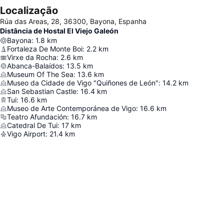
Localização
Rúa das Areas, 28, 36300, Bayona, Espanha
Distância de Hostal El Viejo Galeón
Bayona
:
1.8
km
Fortaleza De Monte Boi
:
2.2
km
Virxe da Rocha
:
2.6
km
Abanca-Balaídos
:
13.5
km
Museum Of The Sea
:
13.6
km
Museo da Cidade de Vigo "Quiñones de León"
:
14.2
km
San Sebastian Castle
:
16.4
km
Tui
:
16.6
km
Museo de Arte Contemporánea de Vigo
:
16.6
km
Teatro Afundación
:
16.7
km
Catedral De Tui
:
17
km
Vigo Airport
:
21.4
km