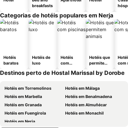
breakfasts
hósp
Categorias de hotéis populares em Nerja
Hotéis
Hotéis de
Hotéis
Hotéis que
Hoté
baratos
luxo
com
permitem
com 
piscinas
animais
Destinos perto de Hostal Marissal by Dorobe
Hotéis em Torremolinos
Hotéis em Málaga
Hotéis em Marbella
Hotéis em Benalmadena
Hotéis em Granada
Hotéis em Almuñécar
Hotéis em Fuengirola
Hotéis em Monachil
Hotéis em Nerja