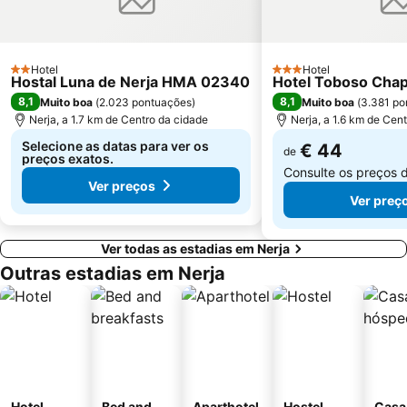
Plaza del Siglo
La Alegría
Maro
Cotobro
Castillo de Salobreña
Pantano La Viñuela
Hotel
Hotel
2 Estrelas
3 Estrelas
Hostal Luna de Nerja HMA 02340
Hotel Toboso Chap
Granada
Añoreta Golf
8,1
8,1
Muito boa
(
2.023 pontuações
)
Muito boa
(
3.381 po
Nerja, a 1.7 km de Centro da cidade
Nerja, a 1.6 km de Cen
Selecione as datas para ver os
€ 44
de
preços exatos.
Consulte os preços 
Ver preços
Ver preç
Ver todas as estadias em Nerja
Outras estadias em Nerja
Hotel
Bed and
Aparthotel
Hostel
Casa