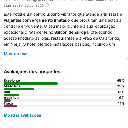
atualização: 30 Jul 2026
Este hotel é um centro urbano vibrante que atende a
turistas
e
viajantes com orçamento limitado
que procuram uma estadia
central e envolvente. O seu maior trunfo é a sua localização
excecional diretamente no
Balcón de Europa
, oferecendo
acesso imediato às lojas, restaurantes e à Praia de Calahonda,
em Nerja. O hotel oferece instalações básicas, incluindo um
cofre no quarto
e um elevador, garantindo uma experiência
Mostrar mais
confortável e segura. Os hóspedes elogiam consistentemente a
maneira amigável e prestativa
dos funcionários e apreciam a
seleção adequada de itens quentes e frios no buffet de
Avaliações dos hóspedes
pequeno-almoço. Para uma experiência mais tranquila com
vistas panorâmicas, os hóspedes devem considerar solicitar um
Excelente
45
%
quarto virado para longe da rua movimentada.
Muito boa
25
%
Boa
13
%
Aceitável
6
%
Fraca
11
%
Mostrar avaliações