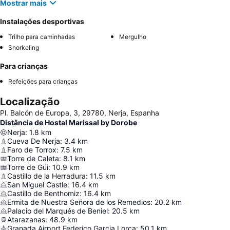
Mostrar mais
Instalações desportivas
Trilho para caminhadas
Mergulho
Snorkeling
Para crianças
Refeições para crianças
Localização
Pl. Balcón de Europa, 3, 29780, Nerja, Espanha
Distância de Hostal Marissal by Dorobe
Nerja
:
1.8
km
Cueva De Nerja
:
3.4
km
Faro de Torrox
:
7.5
km
Torre de Caleta
:
8.1
km
Torre de Güi
:
10.9
km
Castillo de la Herradura
:
11.5
km
San Miguel Castle
:
16.4
km
Castillo de Benthomiz
:
16.4
km
Ermita de Nuestra Señora de los Remedios
:
20.2
km
Palacio del Marqués de Beniel
:
20.5
km
Atarazanas
:
48.9
km
Granada Airport Federico Garcia Lorca
:
50.1
km