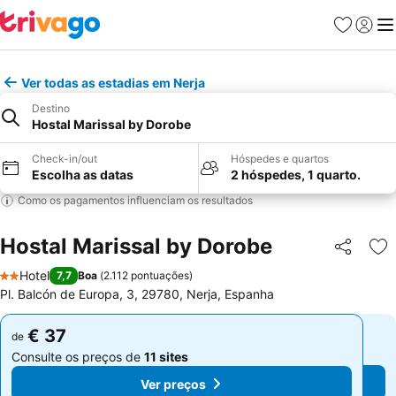
Favoritos
Iniciar
Me
Ver todas as estadias em Nerja
Destino
Hostal Marissal by Dorobe
Check-in/out
Hóspedes e quartos
Escolha as datas
2 hóspedes, 1 quarto.
Como os pagamentos influenciam os resultados
Hostal Marissal by Dorobe
Partilhar
Ad
Hotel
7,7
Boa
(
2.112 pontuações
)
2 Estrelas
Pl. Balcón de Europa, 3, 29780, Nerja, Espanha
€ 37
€ 37
de
de
Consulte os preços de
11 sites
Consulte os preços de
11 sites
Ver preços
Ver preços