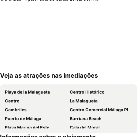
Veja as atrações nas imediações
Ampliar mapa
Playa de la Malagueta
Centro Histórico
Centro
La Malagueta
Cambriles
Centro Comercial Málaga Plaza
Puerto de Málaga
Burriana Beach
Playa Marina del Este
Cala del Moral
Catedral da Encarnação
Pedregalejo