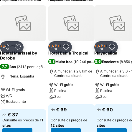
Hotel
Hotel
Hotel
2 Estrelas
4 Estrelas
4 Estrelas
Partilhar
Adicionar aos favoritos
Partilhar
Adicionar aos favoritos
Partilhar
Adicionar
Hostal Marissal by
Hotel Bahia Tropical
Playacálida
Dorobe
8,3
8,6
Muito boa
(
10.246 pontuações
Excelente
)
(
8.856 
7,7
Boa
(
2.112 pontuações
)
Almuñécar, a 2.8 km de
Almuñécar, a 3.6 k
Centro da cidade
Centro da cidade
Nerja, Espanha
Wi-Fi grátis
Wi-Fi grátis
Wi-Fi grátis
Piscina
Piscina
A/C
Spa
Spa
Restaurante
Ver preços
Ver preços
€ 69
€ 60
de
de
Ver preços
€ 37
de
Consulte os preços de
11
Consulte os preços de
Consulte os preços 
sites
12 sites
sites