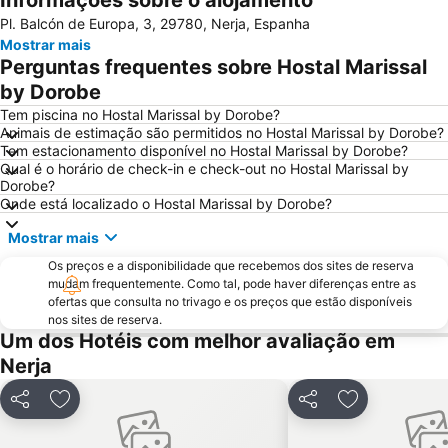
Informações sobre o alojamento
Pl. Balcón de Europa, 3, 29780, Nerja, Espanha
Carabeillo
Balcão de Europa
Mostrar mais
Playa de poniente de Motril
Motril
Perguntas frequentes sobre Hostal Marissal
Vialia Estación María Zambrano
El Palo
by Dorobe
Museo de Artes Marineras de Torre de Benagalbón
Baños del Carmen
Tem piscina no Hostal Marissal by Dorobe?
Animais de estimação são permitidos no Hostal Marissal by Dorobe?
El Morche
Benajarafe
Tem estacionamento disponível no Hostal Marissal by Dorobe?
Qual é o horário de check-in e check-out no Hostal Marissal by
Distrito Este
Arena of La Malagueta
Dorobe?
Alcazaba
Marqués de Larios
Onde está localizado o Hostal Marissal by Dorobe?
Semana Santa
Rincón de la Victoria
Mostrar mais
La Caleta
Plaza de la Marina
Os preços e a disponibilidade que recebemos dos sites de reserva
mudam frequentemente. Como tal, pode haver diferenças entre as
Navidad
San Pedro
ofertas que consulta no trivago e os preços que estão disponíveis
Calahonda
de la Herradura
nos sites de reserva.
Um dos Hotéis com melhor avaliação em
Torrenueva
El Palo
Nerja
Estación de autobuses
San Cristóbal
Palacete La Najarra
Complejo Deportivo Piscina Cubierta
Partilhar
Adicionar aos favoritos
Partilhar
Adicionar aos
Puerta de la Cruz
Ayuntamiento de Málaga