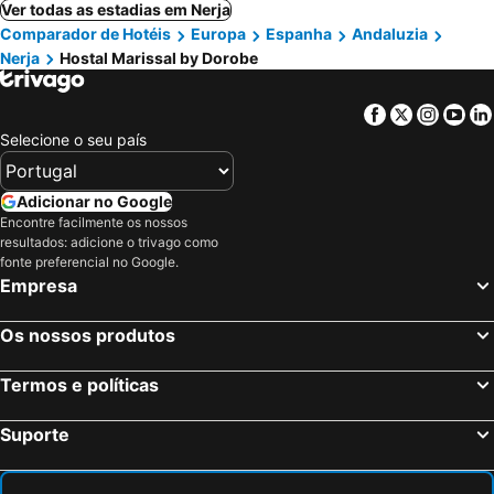
Ver todas as estadias em Nerja
Comparador de Hotéis
Europa
Espanha
Andaluzia
Nerja
Hostal Marissal by Dorobe
Facebook
Twitter
Insta
Yo
Selecione o seu país
Adicionar no Google
Encontre facilmente os nossos
resultados: adicione o trivago como
fonte preferencial no Google.
Empresa
Os nossos produtos
Termos e políticas
Suporte