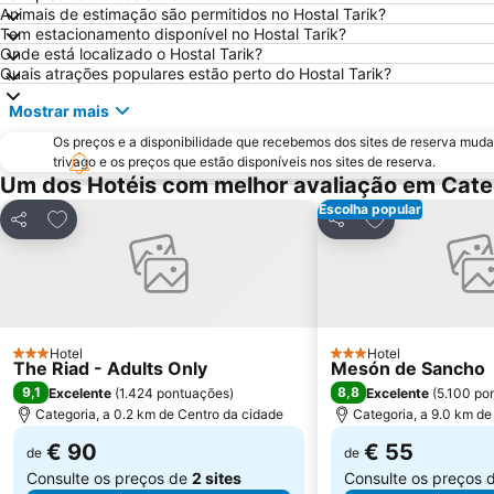
Animais de estimação são permitidos no Hostal Tarik?
Tem estacionamento disponível no Hostal Tarik?
Onde está localizado o Hostal Tarik?
Quais atrações populares estão perto do Hostal Tarik?
Mostrar mais
Os preços e a disponibilidade que recebemos dos sites de reserva muda
trivago e os preços que estão disponíveis nos sites de reserva.
Um dos Hotéis com melhor avaliação em Cate
Escolha popular
Adicionar aos favoritos
Adicionar aos f
Partilhar
Partilhar
Hotel
Hotel
3 Estrelas
3 Estrelas
The Riad - Adults Only
Mesón de Sancho
9,1
8,8
Excelente
(
1.424 pontuações
)
Excelente
(
5.100 po
Categoria, a 0.2 km de Centro da cidade
Categoria, a 9.0 km de
€ 90
€ 55
de
de
Consulte os preços de
2 sites
Consulte os preços 