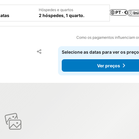
Hóspedes e quartos
PT · €
In
datas
2 hóspedes, 1 quarto.
Como os pagamentos influenciam os
Adicionar aos favoritos
Selecione as datas para ver os preço
Partilhar
Ver preços