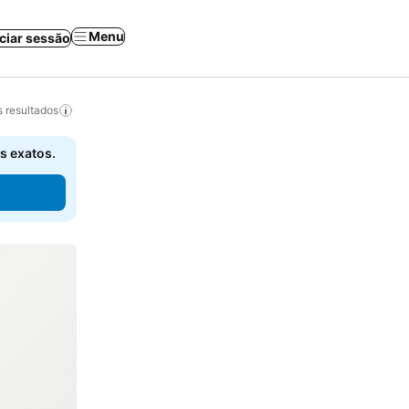
Menu
iciar sessão
 resultados
s exatos.