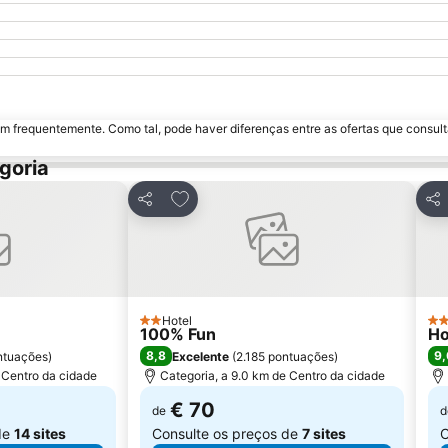
m frequentemente. Como tal, pode haver diferenças entre as ofertas que consult
goria
avoritos
Adicionar aos favoritos
Partilhar
Par
Hotel
2 Estrelas
3 E
100% Fun
Ho
8,8
9,
ntuações
)
Excelente
(
2.185 pontuações
)
 Centro da cidade
Categoria, a 9.0 km de Centro da cidade
€ 70
de
d
de
14 sites
Consulte os preços de
7 sites
C