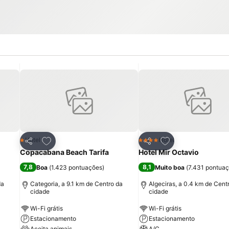
itos
Adicionar aos favoritos
Adicionar aos fav
Hotel
Hotel
1 Estrelas
4 Estrelas
Partilhar
Partilhar
Copacabana Beach Tarifa
Hotel Mir Octavio
7,8
8,1
Boa
(
1.423 pontuações
)
Muito boa
(
7.431 pontua
da
Categoria, a 9.1 km de Centro da
Algeciras, a 0.4 km de Cent
cidade
cidade
Wi-Fi grátis
Wi-Fi grátis
Estacionamento
Estacionamento
Aceita animais
A/C