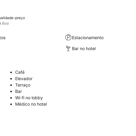
alidade-preço
5
Boa
tos
Estacionamento
Bar no hotel
Café
Elevador
Terraço
Bar
Wi-fi no lobby
Médico no hotel