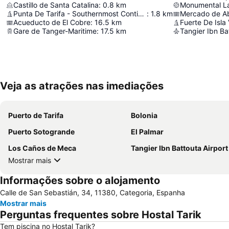
Castillo de Santa Catalina
:
0.8
km
Monumental L
Punta De Tarifa - Southernmost Continental Point Of Europe
:
1.8
km
Mercado de Ab
Acueducto de El Cobre
:
16.5
km
Fuerte De Isla
Gare de Tanger-Maritime
:
17.5
km
Tangier Ibn Ba
Veja as atrações nas imediações
Puerto de Tarifa
Bolonia
Puerto Sotogrande
El Palmar
Los Caños de Meca
Tangier Ibn Battouta Airport
Mostrar mais
Informações sobre o alojamento
Calle de San Sebastián, 34, 11380, Categoria, Espanha
Mostrar mais
Perguntas frequentes sobre Hostal Tarik
Tem piscina no Hostal Tarik?