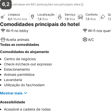
6,2
com base em 641 pontuações nos principais
sites
Limpeza
Localização
Serviço
Conforto
Qu
8,0
Muito boa
7,8
Boa
7,8
Boa
7,6
Boa
7,
Comodidades principais do hotel
Wi-fi no lobby
Wi-fi nos quar
Aceita animais
A/C
Todas as comodidades
Comodidades do alojamento
Centro de negócios
Check-in/check-out expresso
Estacionamento
Animais permitidos
Lavandaria
Utilização do fax/modem
Mostrar mais
Acessibilidade
Acessível a cadeira de rodas