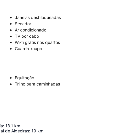
Janelas desbloqueadas
Secador
Ar condicionado
TV por cabo
Wi-fi grátis nos quartos
Guarda-roupa
Equitação
Trilho para caminhadas
ia
:
18.1
km
al de Algeciras
:
19
km