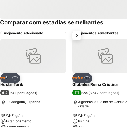
Comparar com estadias semelhantes
Alojamento selecionado
Alojamentos semelhantes
próximo
Adicionar aos favoritos
Adicionar aos favor
Hotel
Hotel
2 Estrelas
4 Estrelas
Partilhar
Partilhar
Hostal Tarik
Globales Reina Cristina
6,2
7,7
(
641 pontuações
)
Boa
(
8.547 pontuações
)
Categoria, Espanha
Algeciras, a 0.8 km de Centro 
cidade
Wi-Fi grátis
Wi-Fi grátis
Estacionamento
Piscina
Aceita animais
A/C