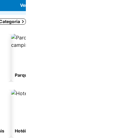
Ver preços
Ver preços
 Categoria
Parque de campismo
Albergue
is
Hotéis com spa
Hotéis na praia