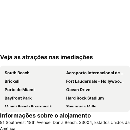
Veja as atrações nas imediações
Ampliar mapa
South Beach
Aeroporto Internacional de Miami
Brickell
Fort Lauderdale - Hollywood International Airport
Porto de Miami
Ocean Drive
Bayfront Park
Hard Rock Stadium
Miami Beach Boardwalk
Sawgrass Mills
Informações sobre o alojamento
Lincoln Road
Dolphin Mall
91 Southwest 18th Avenue, Dania Beach, 33004, Estados Unidos da
Miami Beach Marina
Bayside Marketplace
América