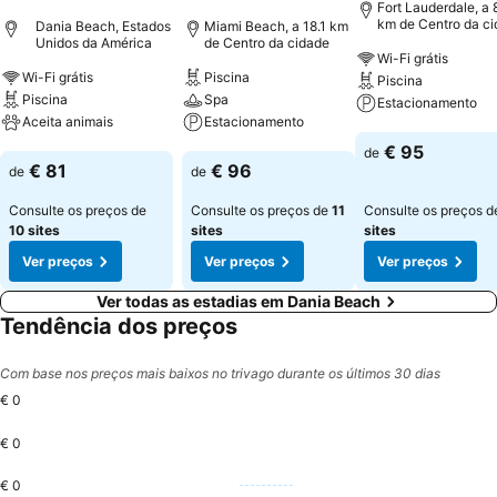
Fort Lauderdale, a 
km de Centro da c
Dania Beach, Estados
Miami Beach, a 18.1 km
Unidos da América
de Centro da cidade
Wi-Fi grátis
Wi-Fi grátis
Piscina
Piscina
Piscina
Spa
Estacionamento
Aceita animais
Estacionamento
Ver preços
€ 95
de
Ver preços
Ver preços
€ 81
€ 96
de
de
Consulte os preços de
Consulte os preços de
11
Consulte os preços 
10 sites
sites
sites
Ver preços
Ver preços
Ver preços
Ver todas as estadias em Dania Beach
Tendência dos preços
Com base nos preços mais baixos no trivago durante os últimos 30 dias
€ 0
€ 0
€ 0