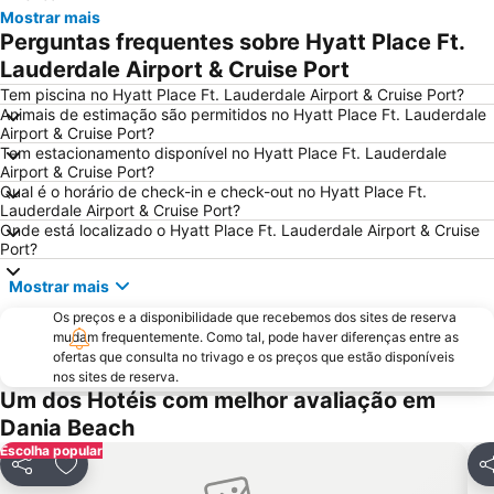
Centro de Miami
Fort Lauderdale Beach
Mostrar mais
Perguntas frequentes sobre Hyatt Place Ft.
Coconut Grove
Aventura Mall
Lauderdale Airport & Cruise Port
Brickell Avenue
Las Olas Boulevard
Tem piscina no Hyatt Place Ft. Lauderdale Airport & Cruise Port?
Port Everglades
Design District
Animais de estimação são permitidos no Hyatt Place Ft. Lauderdale
Airport & Cruise Port?
Collins Avenue
Wynwood-Edgewater
Tem estacionamento disponível no Hyatt Place Ft. Lauderdale
Miami Beach Visitor Center
Bal Harbour Shops
Airport & Cruise Port?
Qual é o horário de check-in e check-out no Hyatt Place Ft.
Miami Beach Convention Center
Miami Beach Gay Pride
Lauderdale Airport & Cruise Port?
Onde está localizado o Hyatt Place Ft. Lauderdale Airport & Cruise
FORT LAUDERDALE INTERNATIONAL BOAT SHOW
Bairro Art Deco
Port?
Conservatorio musicale Lynn University
Hard Rock Cafe Miami
Mostrar mais
Ultra Music Festival
Keys Islands
Os preços e a disponibilidade que recebemos dos sites de reserva
SoBe Unique
The Rock Boat
mudam frequentemente. Como tal, pode haver diferenças entre as
Miami International Mall
ofertas que consulta no trivago e os preços que estão disponíveis
Fort Lauderdale Executive Airport
nos sites de reserva.
Bayside District
Midtown
Um dos Hotéis com melhor avaliação em
Florida Grand Opera
The Groove Cruise
Dania Beach
Escolha popular
Coral Way
The Fort Lauderdale Ghost Tours
Partilhar
Adicionar aos favoritos
Pa
Museum of Discovery and Science
Omni