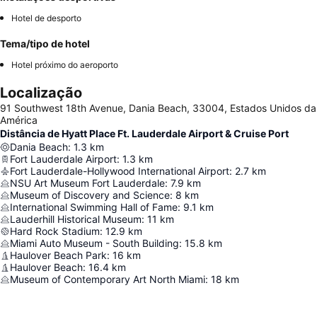
Hotel de desporto
Tema/tipo de hotel
Hotel próximo do aeroporto
Localização
91 Southwest 18th Avenue, Dania Beach, 33004, Estados Unidos da
América
Distância de Hyatt Place Ft. Lauderdale Airport & Cruise Port
Dania Beach
:
1.3
km
Fort Lauderdale Airport
:
1.3
km
Fort Lauderdale-Hollywood International Airport
:
2.7
km
NSU Art Museum Fort Lauderdale
:
7.9
km
Museum of Discovery and Science
:
8
km
International Swimming Hall of Fame
:
9.1
km
Lauderhill Historical Museum
:
11
km
Hard Rock Stadium
:
12.9
km
Miami Auto Museum - South Building
:
15.8
km
Haulover Beach Park
:
16
km
Haulover Beach
:
16.4
km
Museum of Contemporary Art North Miami
:
18
km