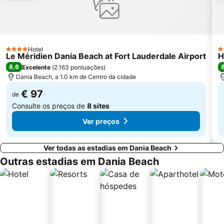
Espanola Way
Lummus Park
Chabad of South Beach
Venetian Pool
Hotel
4 Estrelas
3 
Le Méridien Dania Beach at Fort Lauderdale Airport
H
8,6
Excelente
(
2.163 pontuações
)
Dania Beach, a 1.0 km de Centro da cidade
€ 97
de
Consulte os preços de
8 sites
Ver preços
Ver todas as estadias em Dania Beach
Outras estadias em Dania Beach