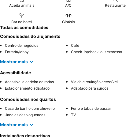
Aceita animais
A/C
Restaurante
Bar no hotel
Ginásio
Todas as comodidades
Comodidades do alojamento
Centro de negócios
Café
Entrada/lobby
Check-in/check-out expresso
Mostrar mais
Acessibilidade
Acessível a cadeira de rodas
Via de circulação acessível
Estacionamento adaptado
Adaptado para surdos
Comodidades nos quartos
Casa de banho com chuveiro
Ferro e tábua de passar
Janelas desbloqueadas
TV
Mostrar mais
Instalações desportivas