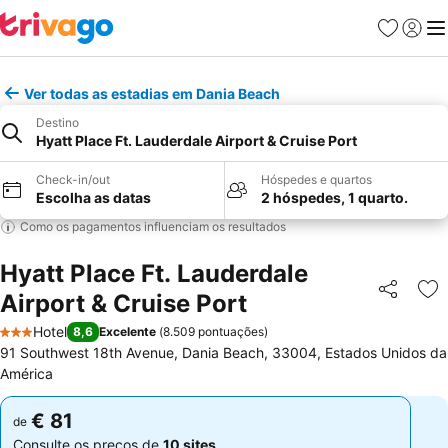
Favoritos
Iniciar
Me
Ver todas as estadias em Dania Beach
Destino
Hyatt Place Ft. Lauderdale Airport & Cruise Port
Check-in/out
Hóspedes e quartos
Escolha as datas
2 hóspedes, 1 quarto.
Como os pagamentos influenciam os resultados
Hyatt Place Ft. Lauderdale
Airport & Cruise Port
Partilhar
Ad
Hotel
8,6
Excelente
(
8.509 pontuações
)
3 Estrelas
91 Southwest 18th Avenue, Dania Beach, 33004, Estados Unidos da
América
€ 81
€ 81
de
de
Consulte os preços de
10 sites
Consulte os preços de
10 sites