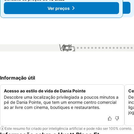
Ver preços
Ver preços
1 / 52
Informação útil
Acesso ao estilo de vida de Dania Pointe
Ce
Descobre uma localização privilegiada a poucos minutos a
De
pé de Dania Pointe, que tem um enorme centro comercial
in
ao ar livre com cinema, boutiques e restaurantes.
li
jo
Este resumo foi criado por inteligência artificial e pode não ser 100% correto.