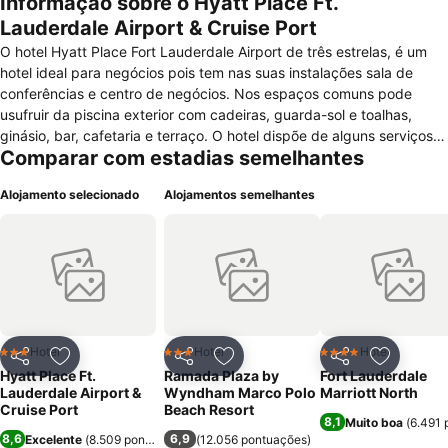
Informação sobre o Hyatt Place Ft.
Lauderdale Airport & Cruise Port
O hotel Hyatt Place Fort Lauderdale Airport de três estrelas, é um
hotel ideal para negócios pois tem nas suas instalações sala de
conferências e centro de negócios. Nos espaços comuns pode
usufruir da piscina exterior com cadeiras, guarda-sol e toalhas,
ginásio, bar, cafetaria e terraço. O hotel dispõe de alguns serviços
Comparar com estadias semelhantes
que contribuem para uma cómoda estadia como o serviço de
recepção 24 horas, serviço de quartos 24 horas, estacionamento, o
Alojamento selecionado
Alojamentos semelhantes
livre acesso à internet via wi-fi, serviço de lavandaria, check in /
check out expresso e elevador, que possibilita o acesso a pessoas
de mobilidade reduzida. Para que tenha a melhor estadia o hotel
dispõe de camas infantis e berços à sua disposição. Nos quartos
encontrará um ambiente controlado por ar-condicionado e
aquecedor, acesso a internet, televisão por cabo com canais pré-
pagos, telefone, rádio, ferro e tábua de passar, máquina de café e
mini-bar. Nos quartos os WC’s têm duche ou banheira e possuem
Hotel
Hotel
Hotel
3 Estrelas
3 Estrelas
4 Estrelas
Partilhar
Adicionar aos favoritos
Partilhar
Adicionar aos favoritos
Partilhar
Adicionar
secador de cabelo. Nas imediações do Hotel encontra-se um
Hyatt Place Ft.
Ramada Plaza by
Fort Lauderdale
campo de golf e locais adequados à prática de surf e vela.
Lauderdale Airport &
Wyndham Marco Polo
Marriott North
Cruise Port
Beach Resort
8,1
Muito boa
(
6.491 
8,6
6,9
Excelente
(
8.509 pontuações
)
(
12.056 pontuações
)