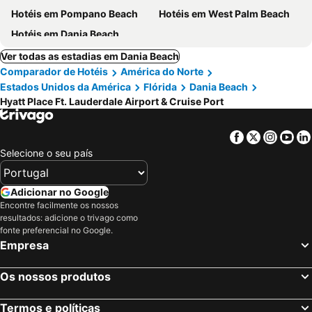
Hotéis em Pompano Beach
Hotéis em West Palm Beach
Hotéis em Dania Beach
Ver todas as estadias em Dania Beach
Comparador de Hotéis
América do Norte
Estados Unidos da América
Flórida
Dania Beach
Hyatt Place Ft. Lauderdale Airport & Cruise Port
Facebook
Twitter
Insta
Yo
Selecione o seu país
Adicionar no Google
Encontre facilmente os nossos
resultados: adicione o trivago como
fonte preferencial no Google.
Empresa
Os nossos produtos
Termos e políticas