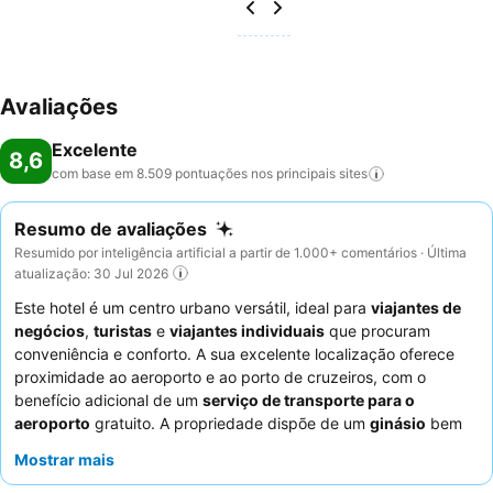
Avaliações
Excelente
8,6
com base em 8.509 pontuações nos principais
sites
Resumo de avaliações
Resumido por inteligência artificial a partir de 1.000+ comentários · Última
atualização: 30 Jul 2026
Este hotel é um centro urbano versátil, ideal para
viajantes de
negócios
,
turistas
e
viajantes individuais
que procuram
conveniência e conforto. A sua excelente localização oferece
proximidade ao aeroporto e ao porto de cruzeiros, com o
benefício adicional de um
serviço de transporte para o
aeroporto
gratuito. A propriedade dispõe de um
ginásio
bem
equipado com equipamentos modernos, incluindo bicicletas
Mostrar mais
Peloton, para atender às necessidades de fitness dos
hóspedes. Os hóspedes elogiam consistentemente o
staff