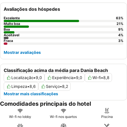
simpático e prestável
, particularmente a eficiente equipa da
Avaliações dos hóspedes
receção e os atenciosos motoristas do shuttle, e apreciam as
opções de pequeno-almoço abundantes e variadas. Para uma
Excelente
63
%
experiência mais tranquila, os hóspedes devem considerar
Muito boa
21
%
solicitar um quarto virado para longe da autoestrada próxima.
Boa
9
%
Aceitável
4
%
Fraca
3
%
Mostrar avaliações
Classificação acima da média para Dania Beach
Localização
•
9,0
Experiência
•
9,0
Wi-fi
•
8,8
Limpeza
•
8,6
Serviço
•
8,2
Mostrar mais classificações
Comodidades principais do hotel
Wi-fi no lobby
Wi-fi nos quartos
Piscina