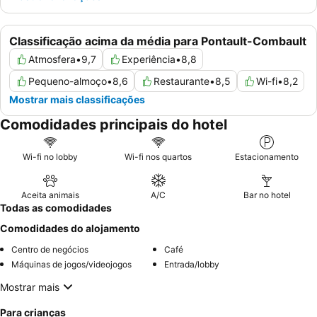
Classificação acima da média para Pontault-Combault
Atmosfera
•
9,7
Experiência
•
8,8
Pequeno-almoço
•
8,6
Restaurante
•
8,5
Wi-fi
•
8,2
Mostrar mais classificações
Comodidades principais do hotel
Wi-fi no lobby
Wi-fi nos quartos
Estacionamento
Aceita animais
A/C
Bar no hotel
Todas as comodidades
Comodidades do alojamento
Centro de negócios
Café
Máquinas de jogos/videojogos
Entrada/lobby
Mostrar mais
Para crianças