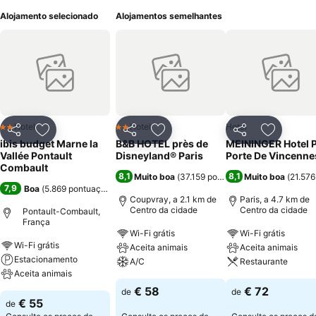
Alojamento selecionado
Alojamentos semelhantes
Hotel
Hotel
Hotel
2 Estrelas
2 Estrelas
Partilhar
Adicionar aos favoritos
Partilhar
Adicionar aos favoritos
Partilhar
Adicionar
ibis budget Marne la
B&B HOTEL près de
MEININGER Hotel P
Vallée Pontault
Disneyland® Paris
Porte De Vincenne
Combault
8,1
8,1
Muito boa
(
37.159 pontuações
Muito boa
)
(
21.57
7,9
Boa
(
5.869 pontuações
)
Coupvray, a 2.1 km de
Paris, a 4.7 km de
Centro da cidade
Centro da cidade
Pontault-Combault,
França
Wi-Fi grátis
Wi-Fi grátis
Wi-Fi grátis
Aceita animais
Aceita animais
Estacionamento
A/C
Restaurante
Aceita animais
€ 58
€ 72
de
de
€ 55
de