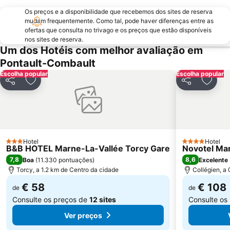
2nd district la Bourse
Palais des Congrès de Paris
Os preços e a disponibilidade que recebemos dos sites de reserva
Palais Garnier Opera National de Paris
La Défense
mudam frequentemente. Como tal, pode haver diferenças entre as
Les Halles
ofertas que consulta no trivago e os preços que estão disponíveis
Nation Metro Station
nos sites de reserva.
Galerias Lafayette Paris Haussmann
Jardim de Luxemburgo
Um dos Hotéis com melhor avaliação em
St-Germain-des-Prés
10th district Entrepôt
Pontault-Combault
Escolha popular
Escolha popular
16th district Passy
Châtelet Metro Station
Partilhar
Adicionar aos favoritos
Partilhar
Adicio
Gare de Lyon Metro Station
Montparnasse Train station
12th district Reuilly
Parc des Princes
Moulin Rouge
Gare de Neuilly - Porte Maillot Metro Station
Hotel
Hotel
3 Estrelas
4 Estrelas
B&B HOTEL Marne-La-Vallée Torcy Gare
Novotel Mar
7,8
8,6
Boa
(
11.330 pontuações
)
Excelente
Torcy, a 1.2 km de Centro da cidade
Collégien, a
€ 58
€ 108
de
de
Consulte os preços de
12 sites
Consulte os
Ver preços