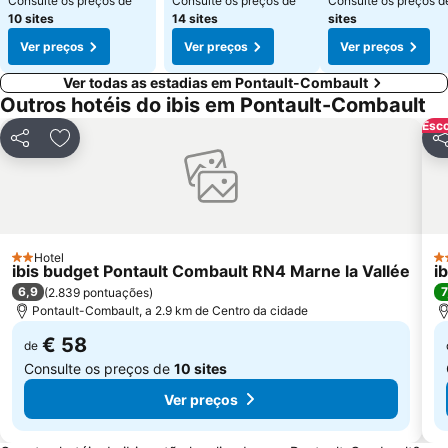
Consulte os preços de
Consulte os preços de
Consulte os preços 
10 sites
14 sites
sites
Ver preços
Ver preços
Ver preços
Ver todas as estadias em Pontault-Combault
Outros hotéis do ibis em Pontault-Combault
Esco
Partilhar
Adicionar aos favoritos
Pa
Hotel
2 Estrelas
3 
ibis budget Pontault Combault RN4 Marne la Vallée
i
6,9
7
(
2.839 pontuações
)
Pontault-Combault, a 2.9 km de Centro da cidade
€ 58
de
Consulte os preços de
10 sites
Ver preços