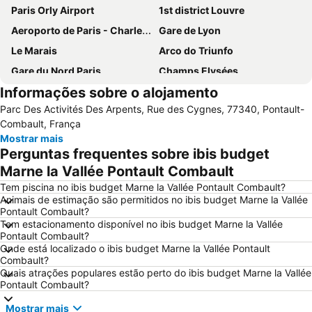
Paris Orly Airport
1st district Louvre
Aeroporto de Paris - Charles de Gaulle
Gare de Lyon
Le Marais
Arco do Triunfo
Gare du Nord Paris
Champs Elysées
Informações sobre o alojamento
58 tour eiffel
Quartier Latin
Parc Des Activités Des Arpents, Rue des Cygnes, 77340, Pontault-
8th district Élysée
9th district Opéra
Combault, França
Museu do Louvre
6th district Luxembourg
Mostrar mais
Perguntas frequentes sobre ibis budget
Paris Expo Porte de Versailles
5th district Panthéon
Marne la Vallée Pontault Combault
Montparnasse
Stade de France
Tem piscina no ibis budget Marne la Vallée Pontault Combault?
7th district Palais Bourbon
15th district Vaugirard
Animais de estimação são permitidos no ibis budget Marne la Vallée
Pontault Combault?
Disney Village
3rd district Temple
Tem estacionamento disponível no ibis budget Marne la Vallée
Bercy
14th district Observatoire
Pontault Combault?
Onde está localizado o ibis budget Marne la Vallée Pontault
4th district Hôtel-de-Ville
Colina de Montmartre
Combault?
Quais atrações populares estão perto do ibis budget Marne la Vallée
18th district la Butte-Montmartre
11th district Popincourt
Pontault Combault?
Notre-Dame Cathedral
Centre commercial International Val d'Europe
Mostrar mais