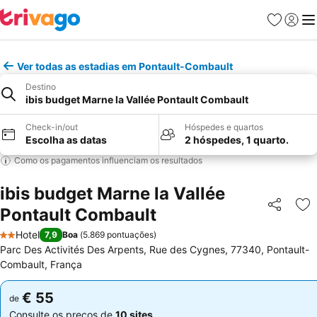
Favoritos
Iniciar
Me
Ver todas as estadias em Pontault-Combault
Destino
ibis budget Marne la Vallée Pontault Combault
Check-in/out
Hóspedes e quartos
Escolha as datas
2 hóspedes, 1 quarto.
Como os pagamentos influenciam os resultados
ibis budget Marne la Vallée
Pontault Combault
Partilhar
Ad
Hotel
7,9
Boa
(
5.869 pontuações
)
2 Estrelas
Parc Des Activités Des Arpents, Rue des Cygnes, 77340, Pontault-
Combault, França
€ 55
€ 55
de
de
Consulte os preços de
10 sites
Consulte os preços de
10 sites