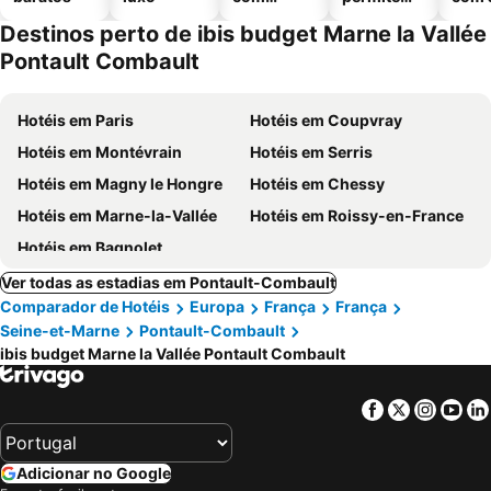
piscinas
animais
Destinos perto de ibis budget Marne la Vallée
Pontault Combault
Hotéis em Paris
Hotéis em Coupvray
Hotéis em Montévrain
Hotéis em Serris
Hotéis em Magny le Hongre
Hotéis em Chessy
Hotéis em Marne-la-Vallée
Hotéis em Roissy-en-France
Hotéis em Bagnolet
Ver todas as estadias em Pontault-Combault
Comparador de Hotéis
Europa
França
França
Seine-et-Marne
Pontault-Combault
ibis budget Marne la Vallée Pontault Combault
Facebook
Twitter
Insta
Yo
Adicionar no Google