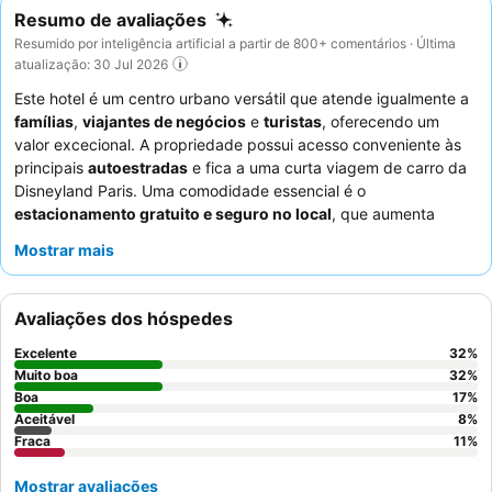
Resumo de avaliações
Resumido por inteligência artificial a partir de 800+ comentários · Última
atualização: 30 Jul 2026
Este hotel é um centro urbano versátil que atende igualmente a
famílias
,
viajantes de negócios
e
turistas
, oferecendo um
valor excecional. A propriedade possui acesso conveniente às
principais
autoestradas
e fica a uma curta viagem de carro da
Disneyland Paris. Uma comodidade essencial é o
estacionamento gratuito e seguro no local
, que aumenta
significativamente a conveniência para os hóspedes que viajam
Mostrar mais
de carro. Os hóspedes elogiam consistentemente os
funcionários acolhedores e atenciosos
e o
buffet de
pequeno-almoço
diversificado e de alta qualidade. Para uma
Avaliações dos hóspedes
estadia mais tranquila, os hóspedes devem considerar solicitar
um quarto virado para longe da autoestrada, pois o isolamento
Excelente
32
%
acústico é altamente eficaz.
Muito boa
32
%
Boa
17
%
Aceitável
8
%
Fraca
11
%
Mostrar avaliações