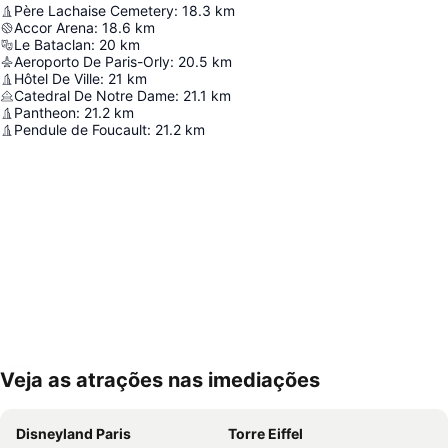
Père Lachaise Cemetery
:
18.3
km
Accor Arena
:
18.6
km
Le Bataclan
:
20
km
Aeroporto De Paris-Orly
:
20.5
km
Hôtel De Ville
:
21
km
Catedral De Notre Dame
:
21.1
km
Pantheon
:
21.2
km
Pendule de Foucault
:
21.2
km
Veja as atrações nas imediações
Ampliar mapa
Disneyland Paris
Torre Eiffel