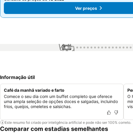
Ver preços
Ver preços
1 / 80
Informação útil
Café da manhã variado e farto
Pe
Comece o seu dia com um buffet completo que oferece
O 
uma ampla seleção de opções doces e salgadas, incluindo
mi
frios, queijos, omeletes e salsichas.
vi
Este resumo foi criado por inteligência artificial e pode não ser 100% correto.
Comparar com estadias semelhantes