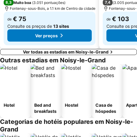
8,3
7,4
Muito boa
(
3.051 pontuações
)
(
3.005 pontu
Fontenay-sous-Bois, a 1.1 km de Centro da cidade
Fontenay-sous-B
€ 75
€ 103
de
de
Consulte os preços de
13 sites
Consulte os pr
Ver preços
Ver todas as estadias em Noisy-le-Grand
Outras estadias em Noisy-le-Grand
Hotel
Bed and
Hostel
Casa de
Apar
breakfasts
hóspedes
Categorias de hotéis populares em Noisy-le-
Grand