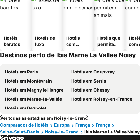
Hotéis
Hotéis de
Hotéis
Hotéis que
Hoté
baratos
luxo
com
permitem
com 
piscinas
animais
Destinos perto de Ibis Marne La Vallee Noisy
Hotéis em Paris
Hotéis em Coupvray
Hotéis em Montévrain
Hotéis em Serris
Hotéis em Magny le Hongre
Hotéis em Chessy
Hotéis em Marne-la-Vallée
Hotéis em Roissy-en-France
Hotéis em Bagnolet
Ver todas as estadias em Noisy-le-Grand
Comparador de Hotéis
Europa
França
França
Seine-Saint-Denis
Noisy-le-Grand
Ibis Marne La Vallee Noisy