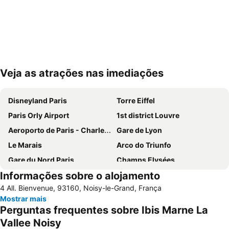
Veja as atrações nas imediações
Ampliar mapa
Disneyland Paris
Torre Eiffel
Paris Orly Airport
1st district Louvre
Aeroporto de Paris - Charles de Gaulle
Gare de Lyon
Le Marais
Arco do Triunfo
Gare du Nord Paris
Champs Elysées
Informações sobre o alojamento
58 tour eiffel
Quartier Latin
4 All. Bienvenue, 93160, Noisy-le-Grand, França
8th district Élysée
9th district Opéra
Mostrar mais
Museu do Louvre
6th district Luxembourg
Perguntas frequentes sobre Ibis Marne La
Paris Expo Porte de Versailles
5th district Panthéon
Vallee Noisy