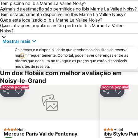
Montparnasse
Stade de France
Tem piscina no Ibis Marne La Vallee Noisy?
Animais de estimação são permitidos no Ibis Marne La Vallee Noisy?
7th district Palais Bourbon
15th district Vaugirard
Tem estacionamento disponível no Ibis Marne La Vallee Noisy?
Onde está localizado o Ibis Marne La Vallee Noisy?
Disney Village
3rd district Temple
Quais atrações populares estão perto do Ibis Marne La Vallee
Bercy
14th district Observatoire
Noisy?
4th district Hôtel-de-Ville
Colina de Montmartre
Mostrar mais
18th district la Butte-Montmartre
11th district Popincourt
Os preços e a disponibilidade que recebemos dos sites de reserva
mudam frequentemente. Como tal, pode haver diferenças entre as
Notre-Dame Cathedral
Centre commercial International Val d'Europe
ofertas que consulta no trivago e os preços que estão disponíveis
2nd district la Bourse
Palais des Congrès de Paris
nos sites de reserva.
Um dos Hotéis com melhor avaliação em
Palais Garnier Opera National de Paris
La Défense
Noisy-le-Grand
Les Halles
Nation Metro Station
Escolha popular
Escolha popular
Galerias Lafayette Paris Haussmann
Jardim de Luxemburgo
Partilhar
Adicionar aos favoritos
Partilhar
Adiciona
St-Germain-des-Prés
10th district Entrepôt
16th district Passy
Châtelet Metro Station
Gare de Lyon Metro Station
Montparnasse Train station
12th district Reuilly
Parc des Princes
Hotel
Hotel
4 Estrelas
3 Estrelas
Mercure Paris Val de Fontenay
ibis Styles Pa
Moulin Rouge
Gare de Neuilly - Porte Maillot Metro Station