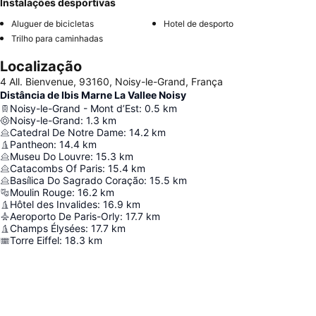
Instalações desportivas
Aluguer de bicicletas
Hotel de desporto
Trilho para caminhadas
Localização
4 All. Bienvenue, 93160, Noisy-le-Grand, França
Distância de Ibis Marne La Vallee Noisy
Noisy-le-Grand - Mont d’Est
:
0.5
km
Noisy-le-Grand
:
1.3
km
Catedral De Notre Dame
:
14.2
km
Pantheon
:
14.4
km
Museu Do Louvre
:
15.3
km
Catacombs Of Paris
:
15.4
km
Basílica Do Sagrado Coração
:
15.5
km
Moulin Rouge
:
16.2
km
Hôtel des Invalides
:
16.9
km
Aeroporto De Paris-Orly
:
17.7
km
Champs Élysées
:
17.7
km
Torre Eiffel
:
18.3
km