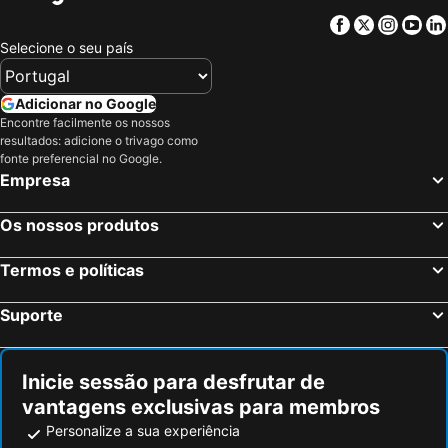
Facebook
Twitter
Insta
Yo
Selecione o seu país
Adicionar no Google
Encontre facilmente os nossos
resultados: adicione o trivago como
fonte preferencial no Google.
Empresa
Os nossos produtos
Termos e políticas
Suporte
Inicie sessão para desfrutar de
vantagens exclusivas para membros
Personalize a sua experiência