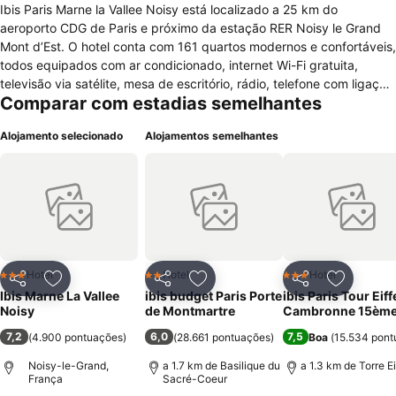
Ibis Paris Marne la Vallee Noisy está localizado a 25 km do
aeroporto CDG de Paris e próximo da estação RER Noisy le Grand
Mont d’Est. O hotel conta com 161 quartos modernos e confortáveis,
todos equipados com ar condicionado, internet Wi-Fi gratuita,
televisão via satélite, mesa de escritório, rádio, telefone com ligação
Comparar com estadias semelhantes
directa e casa de banho (banheiro) com banheira e secador de
cabelo. Os hóspedes poderá desfrutar também o máximo de
Alojamento selecionado
Alojamentos semelhantes
facilidade, conforto e serviços modernos como uma recepção 24
horas por dia, elevador, instalações para deficientes físicos, ar
condicionado nas áreas comuns, serviço de fax e fotocopia, cofre,
acesso gratuito à internet Wi-Fi disponível nas áreas públicas,
equipamentos audiovisual, serviço de lavandaria, restaurante, bar,
salas de reuniões, esplanada e estacionamento pago.
Hotel
Hotel
Hotel
3 Estrelas
2 Estrelas
3 Estrelas
Partilhar
Adicionar aos favoritos
Partilhar
Adicionar aos favoritos
Partilhar
Adicionar
Ibis Marne La Vallee
ibis budget Paris Porte
ibis Paris Tour Eiff
Noisy
de Montmartre
Cambronne 15èm
7,2
6,0
7,5
(
4.900 pontuações
)
(
28.661 pontuações
)
Boa
(
15.534 pont
Noisy-le-Grand,
a 1.7 km de Basilique du
a 1.3 km de Torre Ei
França
Sacré-Coeur