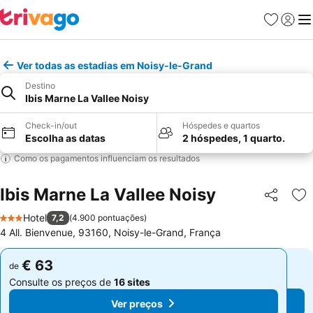
Favoritos
Iniciar
Me
Ver todas as estadias em Noisy-le-Grand
Destino
Ibis Marne La Vallee Noisy
Check-in/out
Hóspedes e quartos
Escolha as datas
2 hóspedes, 1 quarto.
Como os pagamentos influenciam os resultados
Ibis Marne La Vallee Noisy
Partilhar
Ad
Hotel
7,2
(
4.900 pontuações
)
3 Estrelas
4 All. Bienvenue, 93160, Noisy-le-Grand, França
€ 63
€ 63
de
de
Consulte os preços de
16 sites
Consulte os preços de
16 sites
Ver preços
Ver preços