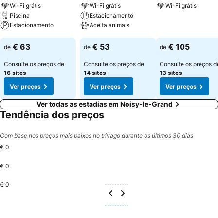
Wi-Fi grátis
Wi-Fi grátis
Wi-Fi grátis
Piscina
Estacionamento
Ver preços
Estacionamento
Aceita animais
Ver preços
Ver preços
€ 63
€ 53
€ 105
de
de
de
Consulte os preços de
Consulte os preços de
Consulte os preços d
16 sites
14 sites
13 sites
Ver preços
Ver preços
Ver preços
Ver todas as estadias em Noisy-le-Grand
Tendência dos preços
Com base nos preços mais baixos no trivago durante os últimos 30 dias
€ 0
€ 0
€ 0