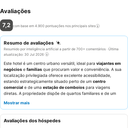
Avaliações
7,2
com base em 4.900 pontuações nos principais
sites
Resumo de avaliações
Resumido por inteligência artificial a partir de 700+ comentários · Última
atualização: 30 Jul 2026
Este hotel é um centro urbano versátil, ideal para
viajantes em
negócios
e
famílias
que procuram valor e conveniência. A sua
localização privilegiada oferece excelente acessibilidade,
estando estrategicamente situado perto de um
centro
comercial
e de uma
estação de comboios
para viagens
diretas. A propriedade dispõe de quartos familiares e de um
restaurante no local, o Courtepaille, que é particularmente
Mostrar mais
conveniente para quem viaja em negócios. Os hóspedes
elogiam consistentemente os
funcionários calorosos e
profissionais
, que estão sempre dispostos a ajudar. Para uma
Avaliações dos hóspedes
experiência mais tranquila, os hóspedes podem preferir quartos