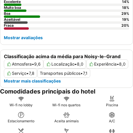
que não estejam virados para os corredores principais.
Excelente
14
%
Muito boa
18
%
Boa
29
%
Aceitável
19
%
Fraca
20
%
Mostrar avaliações
Classificação acima da média para Noisy-le-Grand
Atmosfera
•
9,6
Localização
•
8,0
Experiência
•
8,0
Serviço
•
7,8
Transportes públicos
•
7,1
Mostrar mais classificações
Comodidades principais do hotel
Wi-fi no lobby
Wi-fi nos quartos
Piscina
Estacionamento
Aceita animais
A/C