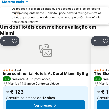
Mostrar mais
Bairro Art Deco
FORT LAUDERDALE INTERNATIONAL BOAT SHOW
Os preços e a disponibilidade que recebemos dos sites de reserva
Ultra Music Festival
Hard Rock Cafe Miami
mudam frequentemente. Como tal, pode haver diferenças entre as
Keys Islands
The Rock Boat
ofertas que consulta no trivago e os preços que estão disponíveis
nos sites de reserva.
SoBe Unique
Miami International Mall
Um dos Hotéis com melhor avaliação em
The Groove Cruise
Florida Grand Opera
Miami
Midtown
Coral Way
Partilhar
Adicionar aos favoritos
Partilhar
Ad
Bayside District
Fort Lauderdale Executive Airport
Omni
Chabad of South Beach
Espanola Way
Lummus Park
Miami City Hall
Venetian Pool
Hotel
Hot
4 Estrelas
4 Estrela
Intercontinental Hotels At Doral Miami By Ihg
The Els
University of Miami
The Fort Lauderdale Ghost Tours
8,7
8,8
Excelente
(
8.621 pontuações
)
Exce
Miami, a 14.8 km de Centro da cidade
Miami, 
€ 123
€ 1
de
de
Consulte os preços de
12 sites
Consult
Ver preços