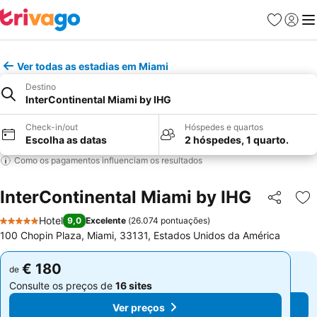
Favoritos
Iniciar
Me
Ver todas as estadias em Miami
Destino
InterContinental Miami by IHG
Check-in/out
Hóspedes e quartos
Escolha as datas
2 hóspedes, 1 quarto.
Como os pagamentos influenciam os resultados
InterContinental Miami by IHG
Partilhar
Ad
Hotel
9,0
Excelente
(
26.074 pontuações
)
5 Estrelas
100 Chopin Plaza, Miami, 33131, Estados Unidos da América
€ 180
€ 180
de
de
Consulte os preços de
16 sites
Consulte os preços de
16 sites
Ver preços
Ver preços