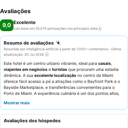
Avaliações
Excelente
9,0
com base em 26.074 pontuações nos principais
sites
Resumo de avaliações
Resumido por inteligência artificial a partir de 1.000+ comentários · Última
atualização: 30 Jul 2026
Este hotel é um centro urbano vibrante, ideal para
casais
,
viajantes em negócios
e
turistas
que procuram uma estadia
dinâmica. A sua
excelente localização
no centro de Miami
oferece fácil acesso a pé a atrações como o Bayfront Park e o
Bayside Marketplace, e transferências convenientes para o
Porto de Miami. A experiência culinária é um dos pontos altos,
com o
restaurante Toro Toro
a oferecer um menu de classe
Mostrar mais
mundial e o
Club Lounge
a proporcionar um pequeno-almoço e
happy hour requintados. Os hóspedes elogiam
consistentemente o
staff
profissional e acolhedor, que garante
Avaliações dos hóspedes
uma experiência confortável e memorável. Para aqueles que