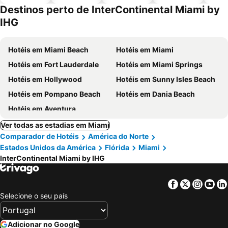
piscinas
animais
Destinos perto de InterContinental Miami by
IHG
Hotéis em Miami Beach
Hotéis em Miami
Hotéis em Fort Lauderdale
Hotéis em Miami Springs
Hotéis em Hollywood
Hotéis em Sunny Isles Beach
Hotéis em Pompano Beach
Hotéis em Dania Beach
Hotéis em Aventura
Ver todas as estadias em Miami
Comparador de Hotéis
América do Norte
Estados Unidos da América
Flórida
Miami
InterContinental Miami by IHG
Facebook
Twitter
Insta
Yo
Selecione o seu país
Adicionar no Google