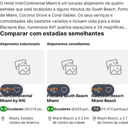
O Hotel InterContinental Miami é um luxuoso alojamento de quatro
estrelas que está localizado a alguns minutos de South Beach, Porto
de Miami, Coconut Grove e Coral Gables. Os seus serviços e
comodidades são bastante variados e incluem vista para a linda
Biscayne Bay, numerosos 641 quartos espaçosos e 34 magnificas
Comparar com estadias semelhantes
suites, 6.131 m² de espaço para reuniões e salões de baile, 30 salas
de reunião, equipa experiente e multilingue (fluente em mais de 11
Alojamento selecionado
Alojamentos semelhantes
idiomas), acesso de alta velocidade à internet /áudio/vídeo
tecnologicamente avançados, piscina externa aquecida e deck com
vista para a baía, salão de beleza, spa com serviço completo, sauna
a vapor/sauna seca, centro empresarial 24 horas, concierge, serviço
de quarto 24 horas, loja de recordações, floricultura, restaurantes,
bares, quartos para não fumadores e acessos para pessoas com
mobilidade reduzida. Os seus numerosos quartos estão equipados
com janelas grandes com vistas incríveis, acesso de alta velocidade
Hotel
Hotel
Hotel
5 Estrelas
4 Estrelas
4 Estrelas
Partilhar
Adicionar aos favoritos
Partilhar
Adicionar aos favoritos
Partilhar
Adicionar
à internet, banheiros em mármore com banheira e vestiário
InterContinental
Pestana South Beach
Radisson Resort
separados, filmes pay-per-view, televisão premium via cabo, video
Miami by IHG
Miami
Miami Beach
games, cofre, lavandaria, frigobar, ferro, rádio, secador de cabelo e
9,0
8,6
7,2
Excelente
(
26.074 pontuações
Excelente
)
(
8.629 pontuações
(
)
10.472 pontuaç
tábua de engomar.
Miami, Estados
Miami Beach, a 0.2 km
Miami Beach, a 2.7
Unidos da América
de Centro da cidade
de Centro da cidad