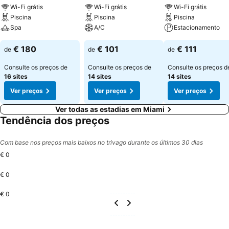
Wi-Fi grátis
Wi-Fi grátis
Wi-Fi grátis
Piscina
Piscina
Piscina
Spa
A/C
Estacionamento
€ 180
€ 101
€ 111
de
de
de
Consulte os preços de
Consulte os preços de
Consulte os preços d
16 sites
14 sites
14 sites
Ver preços
Ver preços
Ver preços
Ver todas as estadias em Miami
Tendência dos preços
Com base nos preços mais baixos no trivago durante os últimos 30 dias
€ 0
€ 0
€ 0