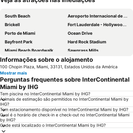
Veja as atrações nas imediações
Ampliar mapa
South Beach
Aeroporto Internacional de Miami
Brickell
Fort Lauderdale - Hollywood International Airport
Porto de Miami
Ocean Drive
Bayfront Park
Hard Rock Stadium
Miami Beach Boardwalk
Sawgrass Mills
Informações sobre o alojamento
Lincoln Road
Dolphin Mall
100 Chopin Plaza, Miami, 33131, Estados Unidos da América
Miami Beach Marina
Bayside Marketplace
Mostrar mais
Centro de Miami
Coconut Grove
Perguntas frequentes sobre InterContinental
Fort Lauderdale Beach
Aventura Mall
Miami by IHG
Brickell Avenue
Las Olas Boulevard
Tem piscina no InterContinental Miami by IHG?
Animais de estimação são permitidos no InterContinental Miami by
Wynwood-Edgewater
Design District
IHG?
Tem estacionamento disponível no InterContinental Miami by IHG?
Miami Beach Visitor Center
Collins Avenue
Qual é o horário de check-in e check-out no InterContinental Miami
Port Everglades
Miami Beach Convention Center
by IHG?
Onde está localizado o InterContinental Miami by IHG?
Miami Beach Gay Pride
Bal Harbour Shops