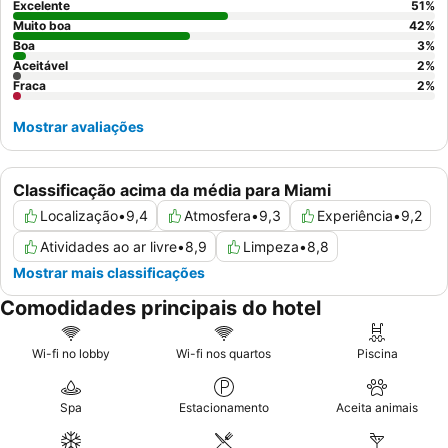
procuram uma experiência elevada, considere reservar um
Excelente
51
%
quarto com
vistas para a baía ou para a cidade
para desfrutar
Muito boa
42
%
de panoramas deslumbrantes.
Boa
3
%
Aceitável
2
%
Fraca
2
%
Mostrar avaliações
Classificação acima da média para Miami
Localização
•
9,4
Atmosfera
•
9,3
Experiência
•
9,2
Atividades ao ar livre
•
8,9
Limpeza
•
8,8
Mostrar mais classificações
Comodidades principais do hotel
Wi-fi no lobby
Wi-fi nos quartos
Piscina
Spa
Estacionamento
Aceita animais