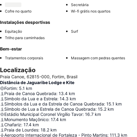
Secretária
Cofre no quarto
Wi-fi grátis nos quartos
Instalações desportivas
Equitação
Surf
Trilho para caminhadas
Bem-estar
Tratamentos corporais
Massagem com pedras quentes
Localização
Praia Canoe, 62815-000, Fortim, Brasil
Distância de Jaguaribe Lodge e Kite
Fortim
:
5.1
km
Praia de Canoa Quebrada
:
13.4
km
Simbolo da Lua e a Estrela
:
14.3
km
Símbolos da Lua e da Estrela de Canoa Quebrada
:
15.1
km
Símbolo de Lua a Estrela de Canoa Quebrada
:
15.2
km
Estádio Municipal Coronel Virgílio Tavor
:
16.7
km
Monumento Maçônico
:
17.4
km
Chafariz
:
17.4
km
Praia de Lourdes
:
18.2
km
Aeroporto Internacional de Fortaleza - Pinto Martins
:
111.3
km