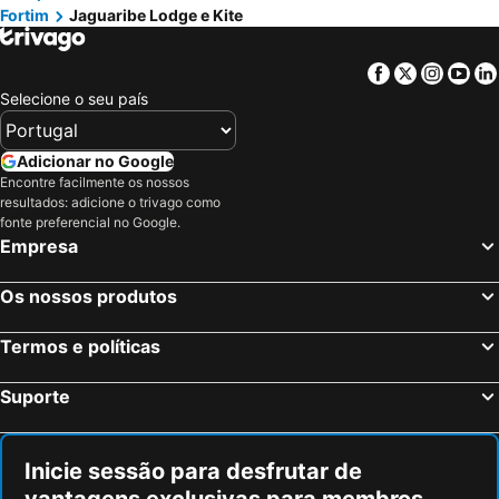
Fortim
Jaguaribe Lodge e Kite
Facebook
Twitter
Insta
Yo
Selecione o seu país
Adicionar no Google
Encontre facilmente os nossos
resultados: adicione o trivago como
fonte preferencial no Google.
Empresa
Os nossos produtos
Termos e políticas
Suporte
Inicie sessão para desfrutar de
vantagens exclusivas para membros