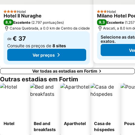
Hotel
Hotel
4 Estrelas
3 Estrelas
Hotel Il Nuraghe
Milano Hotel P
8,9
9,3
Excelente
(
2.797 pontuações
)
Excelente
(
1.25
Canoa Quebrada, a 0.0 km de Centro da cidade
Aracati, a 8.0 km 
Selecione as dat
€ 37
de
exatos.
Consulte os preços de
8 sites
Ve
Ver preços
Ver todas as estadias em Fortim
Outras estadias em Fortim
Hotel
Bed and
Aparthotel
Casa de
Pous
breakfasts
hóspedes