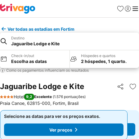
Favoritos
Iniciar
Me
Ver todas as estadias em Fortim
Destino
Jaguaribe Lodge e Kite
Check-in/out
Hóspedes e quartos
Escolha as datas
2 hóspedes, 1 quarto.
Como os pagamentos influenciam os resultados
Jaguaribe Lodge e Kite
Partilhar
Ad
Hotel
9,2
Excelente
(
1.576 pontuações
)
4 Estrelas
Praia Canoe, 62815-000, Fortim, Brasil
Selecione as datas para ver os preços exatos.
Selecione as datas para ver os preços exatos.
Ver preços
Ver preços