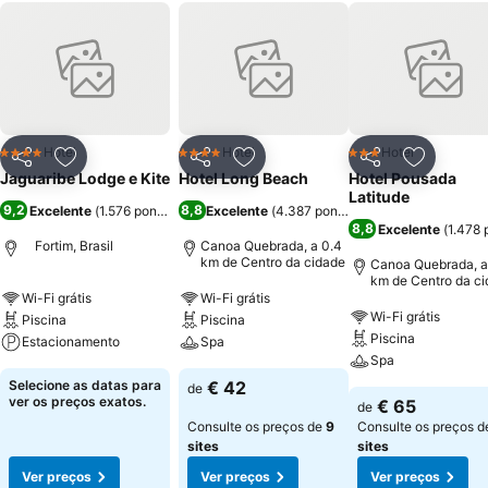
Hotel
Hotel
Hotel
4 Estrelas
4 Estrelas
3 Estrelas
Partilhar
Adicionar aos favoritos
Partilhar
Adicionar aos favoritos
Partilhar
Adicionar
Jaguaribe Lodge e Kite
Hotel Long Beach
Hotel Pousada
Latitude
9,2
8,8
Excelente
(
1.576 pontuações
Excelente
)
(
4.387 pontuações
)
8,8
Excelente
(
1.478 
Fortim, Brasil
Canoa Quebrada, a 0.4
km de Centro da cidade
Canoa Quebrada, a
km de Centro da c
Wi-Fi grátis
Wi-Fi grátis
Wi-Fi grátis
Piscina
Piscina
Piscina
Estacionamento
Spa
Spa
Selecione as datas para
€ 42
de
ver os preços exatos.
€ 65
de
Consulte os preços de
9
Consulte os preços 
sites
sites
Ver preços
Ver preços
Ver preços