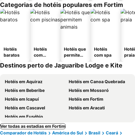
Categorias de hotéis populares em Fortim
Hotéis
Hotéis
Hotéis que
Hotéis
Hotéi
baratos
com
permitem
com spa
praia
piscinas
animais
Destinos perto de Jaguaribe Lodge e Kite
Hotéis em Aquiraz
Hotéis em Canoa Quebrada
Hotéis em Beberibe
Hotéis em Mossoró
Hotéis em Icapuí
Hotéis em Fortim
Hotéis em Cascavel
Hotéis em Aracati
Hotéis em Eusébio
Ver todas as estadias em Fortim
Comparador de Hotéis
América do Sul
Brasil
Ceará