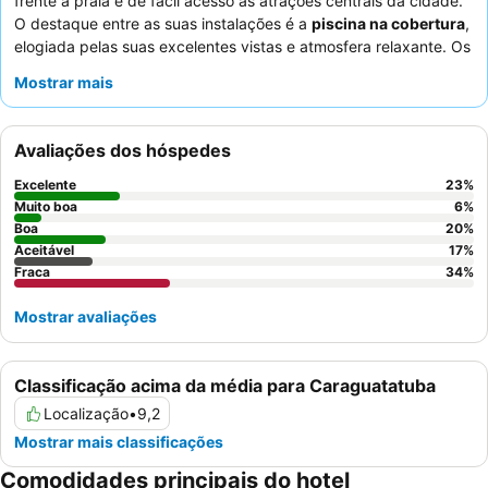
frente à praia e de fácil acesso às atrações centrais da cidade.
O destaque entre as suas instalações é a
piscina na cobertura
,
elogiada pelas suas excelentes vistas e atmosfera relaxante. Os
hóspedes destacam consistentemente o
staff e o serviço
como
Mostrar mais
uma caraterística notável, elogiando a sua atenção e
cordialidade, apesar das críticas mistas sobre o pequeno-
almoço. Para uma estadia mais tranquila, os hóspedes devem
Avaliações dos hóspedes
considerar solicitar um quarto com vista para o jardim.
Excelente
23
%
Muito boa
6
%
Boa
20
%
Aceitável
17
%
Fraca
34
%
Mostrar avaliações
Classificação acima da média para Caraguatatuba
Localização
•
9,2
Mostrar mais classificações
Comodidades principais do hotel