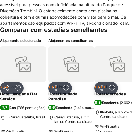
acessível para pessoas com deficiência, na altura do Parque de
Diversões Trombini. O estabelecimento conta com piscina na
cobertura e tem algumas acomodações com vista para o mar. Os
apartamentos são equipados com Wi-Fi, TV, ar-condicionado, cama
Comparar com estadias semelhantes
box, cofre, cozinha americana, minibar, micro-ondas e louças. Entre
os diferenciais das unidades estão a presença de sacada e sauna.
Alojamento selecionado
Alojamentos semelhantes
Os hóspedes têm à disposição academia, sauna, sala de jogos e
espaço gourmet com forno de pizza. Estacionamento gratuito e
área de eventos para até 100 participantes também compõem a
estrutura do Jangada Flat Service. O café da manhã está incluso
em algumas diárias. Dez minutos de caminhada levam ao Pimenta
de Cheiro, uma opção para almoço, e ao Zanfredo, que abre abre
para o jantar. O Mirante do Camaroeiro, a Prainha e a Praia de
Martin de Sá ficam a cerca de dez minutos de carro do local.
Hotel
Hotel
Hotel
3 Estrelas
3 Estrelas
4 Estrelas
Partilhar
Adicionar aos favoritos
Partilhar
Adicionar aos favoritos
Partilhar
Adicionar
Hotel Jangada Flat
Hotel Pousada
Hotel Mercedes
Service
Paradise
8,8
Excelente
(
2.662 
7,7
8,6
Boa
(
786 pontuações
)
Excelente
(
2.414 pontuações
)
Ilhabela, a 6.5 km 
Centro da cidade
Caraguatatuba, Brasil
Caraguatatuba, a 2.2
km de Centro da cidade
Wi-Fi grátis
Wi-Fi grátis
Wi-Fi grátis