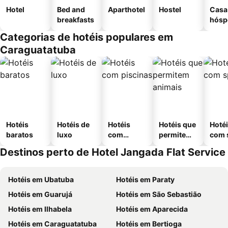
Hotel
Bed and
Aparthotel
Hostel
Casa
breakfasts
hósp
Categorias de hotéis populares em
Caraguatatuba
Hotéis
Hotéis de
Hotéis
Hotéis que
Hoté
baratos
luxo
com
permitem
com 
piscinas
animais
Destinos perto de Hotel Jangada Flat Service
Hotéis em Ubatuba
Hotéis em Paraty
Hotéis em Guarujá
Hotéis em São Sebastião
Hotéis em Ilhabela
Hotéis em Aparecida
Hotéis em Caraguatatuba
Hotéis em Bertioga