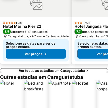
Hotel
Hotel
5 Estrelas
3 Estrelas
Hotel Marina Pier 22
Hotel Jangada Fla
8,5
7,7
Excelente
(
187 pontuações
)
Boa
(
786 pontuaçõ
Caraguatatuba, a 9.7 km de Centro da cidade
Caraguatatuba, a 0.3
Selecione as datas para ver os
Selecione as datas
preços exatos.
preços exatos.
Ver preços
Ver pr
Ver todas as estadias em Caraguatatuba
Outras estadias em Caraguatatuba