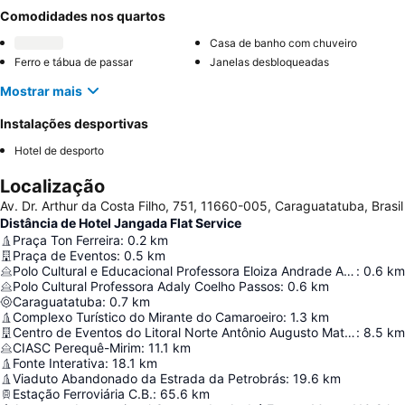
Comodidades nos quartos
Casa de banho com chuveiro
Ferro e tábua de passar
Janelas desbloqueadas
Mostrar mais
Instalações desportivas
Hotel de desporto
Localização
Av. Dr. Arthur da Costa Filho, 751, 11660-005, Caraguatatuba, Brasil
Distância de Hotel Jangada Flat Service
Praça Ton Ferreira
:
0.2
km
Praça de Eventos
:
0.5
km
Polo Cultural e Educacional Professora Eloiza Andrade Antunes
:
0.6
km
Polo Cultural Professora Adaly Coelho Passos
:
0.6
km
Caraguatatuba
:
0.7
km
Complexo Turístico do Mirante do Camaroeiro
:
1.3
km
Centro de Eventos do Litoral Norte Antônio Augusto Matheus
:
8.5
km
CIASC Perequê-Mirim
:
11.1
km
Fonte Interativa
:
18.1
km
Viaduto Abandonado da Estrada da Petrobrás
:
19.6
km
Estação Ferroviária C.B.
:
65.6
km