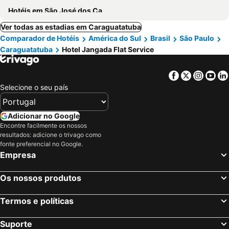
Hotéis em São José dos Campos
Ver todas as estadias em Caraguatatuba
Comparador de Hotéis
América do Sul
Brasil
São Paulo
Caraguatatuba
Hotel Jangada Flat Service
Facebook
Twitter
Insta
Yo
Selecione o seu país
Adicionar no Google
Encontre facilmente os nossos
resultados: adicione o trivago como
fonte preferencial no Google.
Empresa
Os nossos produtos
Termos e políticas
Suporte