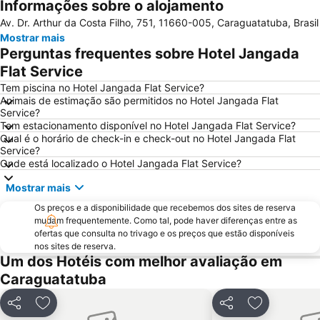
Informações sobre o alojamento
Praia da Maranduba
Boracéia
Av. Dr. Arthur da Costa Filho, 751, 11660-005, Caraguatatuba, Brasil
Praia do Itaguá
Martim de Sá
Mostrar mais
Praia do Curral
Praia Domingas Dias
Perguntas frequentes sobre Hotel Jangada
Praia da Feiticeira
Praia da Almada
Flat Service
Caraguá Praia
Vermelha do Norte
Tem piscina no Hotel Jangada Flat Service?
Animais de estimação são permitidos no Hotel Jangada Flat
Praia do Bonete
Praia de Toque Toque Grande
Service?
Tem estacionamento disponível no Hotel Jangada Flat Service?
Aquário de Ubatuba
Projeto Tamar Ubatuba
Qual é o horário de check-in e check-out no Hotel Jangada Flat
Nascente do Rio Tietê
Service?
Onde está localizado o Hotel Jangada Flat Service?
Mostrar mais
Os preços e a disponibilidade que recebemos dos sites de reserva
mudam frequentemente. Como tal, pode haver diferenças entre as
ofertas que consulta no trivago e os preços que estão disponíveis
nos sites de reserva.
Um dos Hotéis com melhor avaliação em
Caraguatatuba
Partilhar
Adicionar aos favoritos
Partilhar
Adicionar ao