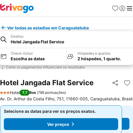
Favoritos
Iniciar
Me
Ver todas as estadias em Caraguatatuba
Destino
Hotel Jangada Flat Service
Check-in/out
Hóspedes e quartos
Escolha as datas
2 hóspedes, 1 quarto.
Como os pagamentos influenciam os resultados
Hotel Jangada Flat Service
Partilhar
Ad
Hotel
7,7
Boa
(
786 pontuações
)
3 Estrelas
Av. Dr. Arthur da Costa Filho, 751, 11660-005, Caraguatatuba, Brasil
Selecione as datas para ver os preços exatos.
Selecione as datas para ver os preços exatos.
Ver preços
Ver preços