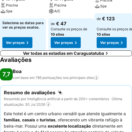
Piscina
Piscina
Piscina
Spa
Spa
A/C
€ 123
de
Selecione as datas para
€ 47
de
ver os preços exatos.
Consulte os preços de
Consulte os preços d
10 sites
10 sites
Ver preços
Ver preços
Ver preços
Ver todas as estadias em Caraguatatuba
Avaliações
Boa
7,7
com base em 786 pontuações nos principais
sites
Resumo de avaliações
Resumido por inteligência artificial a partir de 200+ comentários · Última
atualização: 30 Jul 2026
Este hotel é um centro urbano versátil que atende igualmente a
famílias
,
casais
e
turistas
, oferecendo um vibrante refúgio à
beira-mar. Possui uma
excelente localização
diretamente em