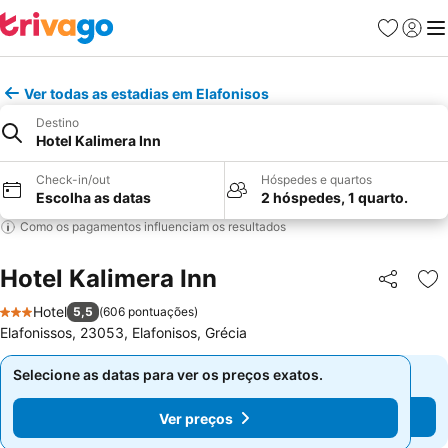
Favoritos
Iniciar
Me
Ver todas as estadias em Elafonisos
Destino
Hotel Kalimera Inn
Check-in/out
Hóspedes e quartos
Escolha as datas
2 hóspedes, 1 quarto.
Como os pagamentos influenciam os resultados
Hotel Kalimera Inn
Partilhar
Ad
Hotel
5,5
(
606 pontuações
)
3 Estrelas
Elafonissos, 23053, Elafonisos, Grécia
Selecione as datas para ver os preços exatos.
Selecione as datas para ver os preços exatos.
Ver preços
Ver preços