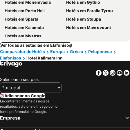
Hotéis em Monemvasia
Hotéis em Gythio
Hotéis em Porto Heli
Hotéis em Paralia Tyrou
Hotéis em Sparta
Hotéis em Stoupa
Hotéis em Kalamata
Hotéis em Mavrovouni
Hotéis em Mystras
Ver todas as estadias em Elafonisos
Comparador de Hotéis
Europa
Grécia
Peloponeso
Elafonisos
Hotel Kalimera Inn
Facebook
Twitter
Insta
Yo
Selecione o seu país
Adicionar no Google
Encontre facilmente os nossos
resultados: adicione o trivago como
fonte preferencial no Google.
Empresa