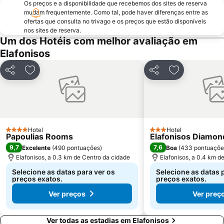
Os preços e a disponibilidade que recebemos dos sites de reserva
mudam frequentemente. Como tal, pode haver diferenças entre as
ofertas que consulta no trivago e os preços que estão disponíveis
nos sites de reserva.
Um dos Hotéis com melhor avaliação em
Elafonisos
Partilhar
Adicionar aos favoritos
Partilhar
Adicionar aos
Hotel
Hotel
4 Estrelas
3 Estrelas
Papoulias Rooms
Elafonisos Diamon
9,7
7,6
Excelente
(
490 pontuações
)
Boa
(
433 pontuaçõe
Elafonisos, a 0.3 km de Centro da cidade
Elafonisos, a 0.4 km d
Selecione as datas para ver os
Selecione as datas 
preços exatos.
preços exatos.
Ver preços
Ver preç
Ver todas as estadias em Elafonisos