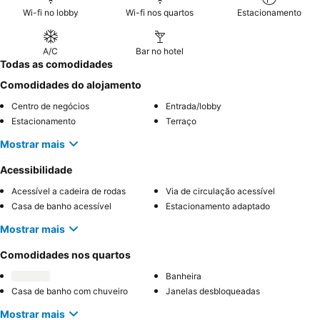
varanda
para desfrutar plenamente da paisagem pitoresca.
Wi-fi no lobby
Wi-fi nos quartos
Estacionamento
A/C
Bar no hotel
Todas as comodidades
Comodidades do alojamento
Centro de negócios
Entrada/lobby
Estacionamento
Terraço
Mostrar mais
Acessibilidade
Acessível a cadeira de rodas
Via de circulação acessível
Casa de banho acessível
Estacionamento adaptado
Mostrar mais
Comodidades nos quartos
Banheira
Casa de banho com chuveiro
Janelas desbloqueadas
Mostrar mais