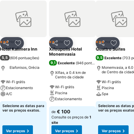
Hotel
Hotel
Hotel
3 Estrelas
2 Estrelas
3 Estrelas
Partilhar
Adicionar aos favoritos
Partilhar
Adicionar aos favoritos
Partilhar
Adicionar
Hotel Kalimera Inn
Xifoupolis Hotel
Quattro Suites
Monemvasia
5,5
9,5
(
606 pontuações
)
Excelente
(
703 p
9,1
Excelente
(
946 pontuações
)
Elafonisos, Grécia
Monemvasia, a 6.0
de Centro da cidad
Xifias, a 0.4 km de
Centro da cidade
Wi-Fi grátis
Wi-Fi grátis
Wi-Fi grátis
Estacionamento
Piscina
Piscina
A/C
Spa
Estacionamento
Selecione as datas para
Selecione as datas 
ver os preços exatos.
ver os preços exatos
€ 100
de
Consulte os preços de
1
site
Ver preços
Ver preços
Ver preços