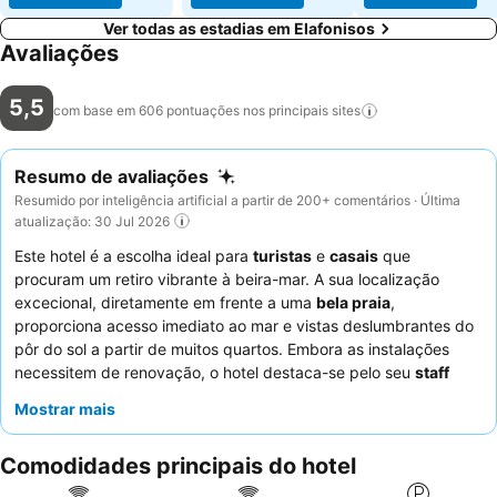
Ver todas as estadias em Elafonisos
Avaliações
5,5
com base em 606 pontuações nos principais
sites
Resumo de avaliações
Resumido por inteligência artificial a partir de 200+ comentários · Última
atualização: 30 Jul 2026
Este hotel é a escolha ideal para
turistas
e
casais
que
procuram um retiro vibrante à beira-mar. A sua localização
excecional, diretamente em frente a uma
bela praia
,
proporciona acesso imediato ao mar e vistas deslumbrantes do
pôr do sol a partir de muitos quartos. Embora as instalações
necessitem de renovação, o hotel destaca-se pelo seu
staff
genuinamente hospitaleiro, particularmente o proprietário, que
Mostrar mais
se esforça consistentemente para garantir uma estadia
agradável. Os hóspedes elogiam constantemente a gentileza e
Comodidades principais do hotel
a disponibilidade da equipa, que até oferece transporte para o
ferry. Para a melhor experiência, considere pedir um quarto com