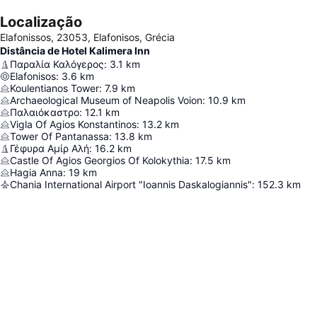
Localização
Elafonissos, 23053, Elafonisos, Grécia
Distância de Hotel Kalimera Inn
Παραλία Καλόγερος
:
3.1
km
Elafonisos
:
3.6
km
Koulentianos Tower
:
7.9
km
Archaeological Museum of Neapolis Voion
:
10.9
km
Παλαιόκαστρο
:
12.1
km
Vigla Of Agios Konstantinos
:
13.2
km
Tower Of Pantanassa
:
13.8
km
Γέφυρα Αμίρ Αλή
:
16.2
km
Castle Of Agios Georgios Of Kolokythia
:
17.5
km
Hagia Anna
:
19
km
Chania International Airport "Ioannis Daskalogiannis"
:
152.3
km