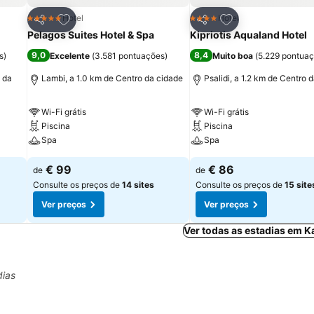
itos
Adicionar aos favoritos
Adicionar aos fav
Hotel
Hotel
5 Estrelas
4 Estrelas
Partilhar
Partilhar
Pelagos Suites Hotel & Spa
Kipriotis Aqualand Hotel
9,0
8,4
s
)
Excelente
(
3.581 pontuações
)
Muito boa
(
5.229 pontua
 da
Lambi, a 1.0 km de Centro da cidade
Psalidi, a 1.2 km de Centro 
Wi-Fi grátis
Wi-Fi grátis
Piscina
Piscina
Spa
Spa
€ 99
€ 86
de
de
Consulte os preços de
14 sites
Consulte os preços de
15 site
Ver preços
Ver preços
Ver todas as estadias em 
dias