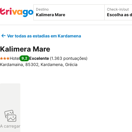
Destino
Check-in/out
Escolha as 
Ver todas as estadias em Kardamena
Kalimera Mare
Hotel
Excelente
(
1.363 pontuações
)
9,2
3 Estrelas
Kardamaina, 85302, Kardamena, Grécia
A carregar