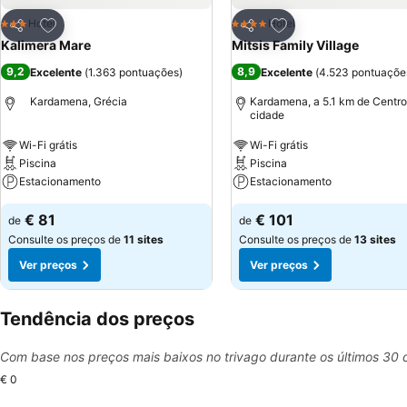
Adicionar aos favoritos
Adicionar aos favor
Hotel
Hotel
3 Estrelas
4 Estrelas
Partilhar
Partilhar
Kalimera Mare
Mitsis Family Village
9,2
8,9
Excelente
(
1.363 pontuações
)
Excelente
(
4.523 pontuaçõe
Kardamena, Grécia
Kardamena, a 5.1 km de Centro
cidade
Wi-Fi grátis
Wi-Fi grátis
Piscina
Piscina
Estacionamento
Estacionamento
€ 81
€ 101
de
de
Consulte os preços de
11 sites
Consulte os preços de
13 sites
Ver preços
Ver preços
Tendência dos preços
Com base nos preços mais baixos no trivago durante os últimos 30 
€ 0