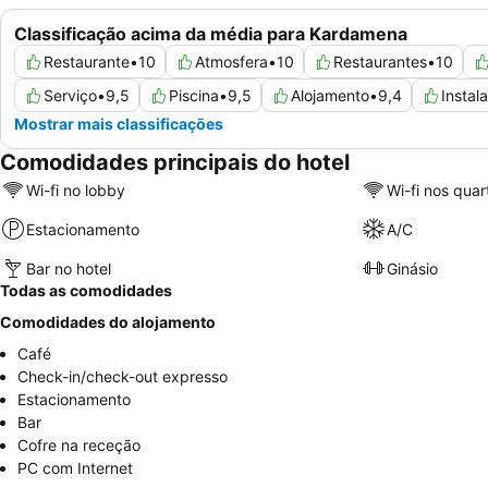
Classificação acima da média para Kardamena
Restaurante
•
10
Atmosfera
•
10
Restaurantes
•
10
Serviço
•
9,5
Piscina
•
9,5
Alojamento
•
9,4
Instal
Mostrar mais classificações
Comodidades principais do hotel
Wi-fi no lobby
Wi-fi nos quar
Estacionamento
A/C
Bar no hotel
Ginásio
Todas as comodidades
Comodidades do alojamento
Café
Check-in/check-out expresso
Estacionamento
Bar
Cofre na receção
PC com Internet