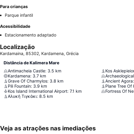
Para crianças
Parque infantil
Acessibilidade
Estacionamento adaptado
Localização
Kardamaina, 85302, Kardamena, Grécia
Distância de Kalimera Mare
Antimacheia Castle
:
3.5
km
Kos Asklepieio
Kardamena
:
3.7
km
Archaeologica
Grave Of Charmylos
:
3.8
km
Ancient Agora
:
Pili Fountain
:
3.9
km
Plane Tree Of
Kos Island International Airport
:
7.1
km
Fortress Of Ne
Αλυκή Τιγκάκι
:
8.5
km
Veja as atrações nas imediações