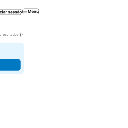
Menu
iciar sessão
 resultados