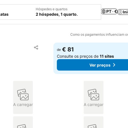
Hóspedes e quartos
PT · €
In
datas
2 hóspedes, 1 quarto.
Como os pagamentos influenciam os
Adicionar aos favoritos
€ 81
de
Partilhar
Consulte os preços de
11 sites
Ver preços
A carregar
A carregar