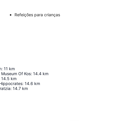
Refeições para crianças
n
:
11
km
l Museum Of Kos
:
14.4
km
14.5
km
 Hippocrates
:
14.6
km
ratzia
:
14.7
km
Ampliar mapa