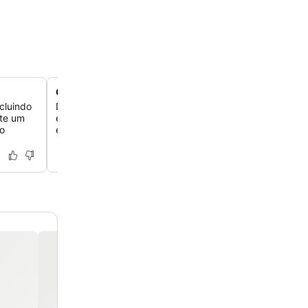
Comodidades para a família
cluindo
Descubra um parquinho e uma sala de bilhar, que ofer
ite um
entretenimento para as crianças, enquanto as suítes co
 o
estar separadas proporcionam bastante espaço para as 