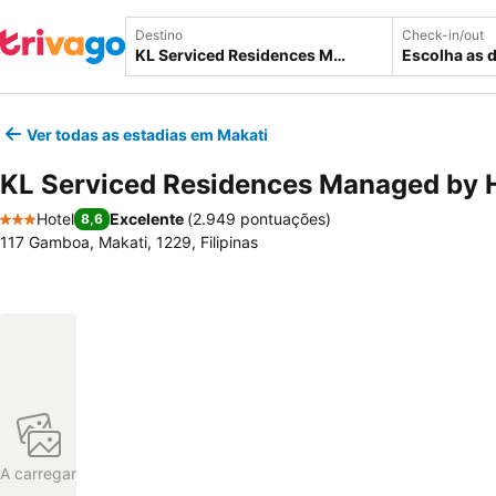
Destino
Check-in/out
Escolha as 
Ver todas as estadias em Makati
KL Serviced Residences Managed by H
Hotel
Excelente
(
2.949 pontuações
)
8,6
3 Estrelas
117 Gamboa, Makati, 1229, Filipinas
A carregar