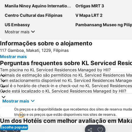
Manila Ninoy Aquino International Airport
Ortigas MRT 3
Centro Cultural das Filipinas
V Mapa LRT 2
US Embassy
Pambansang Museo ng Pili
Mostrar mais
Informações sobre o alojamento
117 Gamboa, Makati, 1229, Filipinas
Mostrar mais
Perguntas frequentes sobre KL Serviced Res
Tem piscina no KL Serviced Residences Managed by HII?
Animais de estimação são permitidos no KL Serviced Residences M
Tem estacionamento disponível no KL Serviced Residences Managed
Qual é o horário de check-in e check-out no KL Serviced Residence
Onde está localizado o KL Serviced Residences Managed by HII?
Mostrar mais
Os preços e a disponibilidade que recebemos dos sites de reserva muda
trivago e os preços que estão disponíveis nos sites de reserva.
Um dos Hotéis com melhor avaliação em Maka
Escolha popular
Adicionar aos favoritos
Adicionar aos f