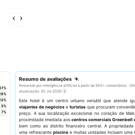
Resumo de avaliações
Resumido por inteligência artificial a partir de 500+ comentários · Úl
51
%
atualização: 30 Jul 2026
26
%
13
%
Este hotel é um centro urbano versátil que atende ig
3
%
viajantes de negócios
e
turistas
que procuram conveniê
7
%
preço. A sua localização excecional no coração de Maka
proximidade imediata aos
centros comerciais Greenbelt e
bem como ao distrito financeiro central. A propriedade
uma refrescante
piscina
e muitas unidades incluem uma k