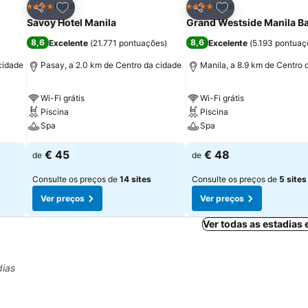
itos
Adicionar aos favoritos
Adicionar aos fav
Hotel
Hotel
4 Estrelas
4 Estrelas
Partilhar
Partilhar
Savoy Hotel Manila
Grand Westside Manila B
8,6
8,6
Excelente
(
21.771 pontuações
)
Excelente
(
5.193 pontuaç
cidade
Pasay, a 2.0 km de Centro da cidade
Manila, a 8.9 km de Centro 
Wi-Fi grátis
Wi-Fi grátis
Piscina
Piscina
Spa
Spa
€ 45
€ 48
de
de
Consulte os preços de
14 sites
Consulte os preços de
5 sites
Ver preços
Ver preços
Ver todas as estadias
dias