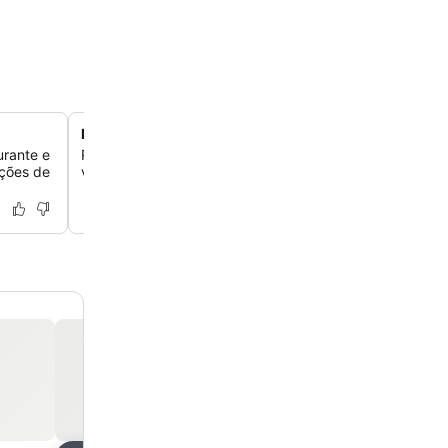
Piscina coberta com vista para a cidade
urante e
Relaxe na piscina coberta, que oferece mergulhos refre
pções de
vistas cativantes da paisagem urbana circundante.