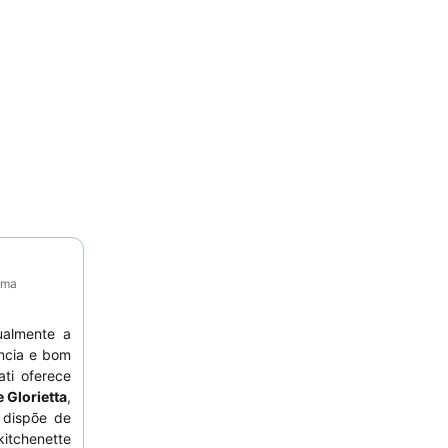
tima
ualmente a
ncia e bom
ti oferece
 Glorietta
,
 dispõe de
itchenette