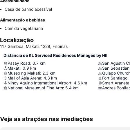
Acessibilidade
Casa de banho acessível
Alimentação e bebidas
Comida vegetariana
Localização
117 Gamboa, Makati, 1229, Filipinas
Distância de KL Serviced Residences Managed by HII
Pasay Road
:
0.7
km
San Agustin C
Makati
:
0.9
km
San Sebastian
Museo ng Makati
:
2.3
km
Quiapo Churc
Mall of Asia Arena
:
4.3
km
Fort Santiago
:
Ninoy Aquino International Airport
:
4.6
km
Smart Araneta
National Museum of Fine Arts
:
5.4
km
Andres Bonifa
Veja as atrações nas imediações