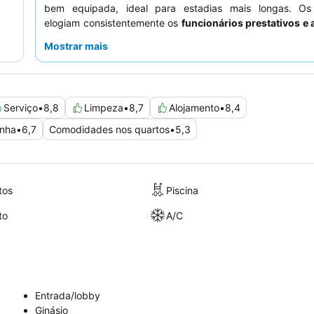
bem equipada, ideal para estadias mais longas. O
elogiam consistentemente os
funcionários prestativos e
e apreciam a diversidade das ofertas de pequeno-almoço
Mostrar mais
o conveniente serviço de quartos. Para uma estadia mais
os hóspedes recomendam solicitar um quarto com vi
jardim.
Serviço
•
8,8
Limpeza
•
8,7
Alojamento
•
8,4
inha
•
6,7
Comodidades nos quartos
•
5,3
tos
Piscina
to
A/C
Entrada/lobby
Ginásio