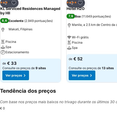
Adicionar aos favoritos
Adicionar aos favor
Hotel
Hotel
3 Estrelas
4 Estrelas
Partilhar
Partilhar
KL Serviced Residences Managed
Hotel H2O
by HII
7,9
Boa
(
11.649 pontuações
)
8,6
Excelente
(
2.949 pontuações
)
Manila, a 2.5 km de Centro da 
Makati, Filipinas
Wi-Fi grátis
Piscina
Piscina
Spa
Spa
Estacionamento
€ 52
de
€ 33
de
Consulte os preços de
9 sites
Consulte os preços de
13 sites
Ver preços
Ver preços
Tendência dos preços
Com base nos preços mais baixos no trivago durante os últimos 30 
€ 0