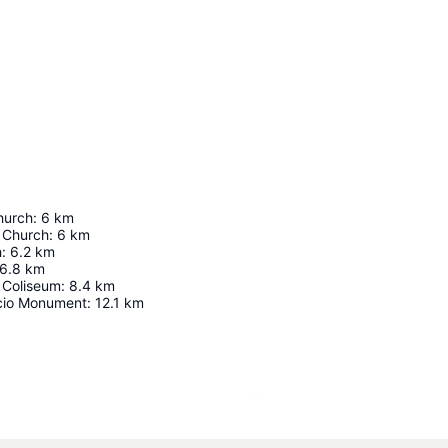
hurch
:
6
km
 Church
:
6
km
h
:
6.2
km
6.8
km
 Coliseum
:
8.4
km
cio Monument
:
12.1
km
Ampliar mapa