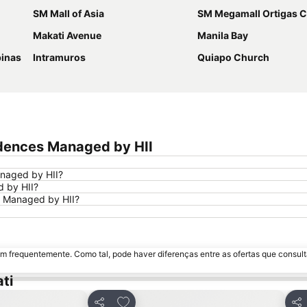
SM Mall of Asia
SM Megamall Ortigas C
Makati Avenue
Manila Bay
pinas
Intramuros
Quiapo Church
idences Managed by HII
anaged by HII?
 by HII?
s Managed by HII?
m frequentemente. Como tal, pode haver diferenças entre as ofertas que consult
ti
avoritos
Adicionar aos favoritos