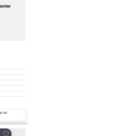
enter
a no
Adicionar aos favoritos
Adicionar aos favor