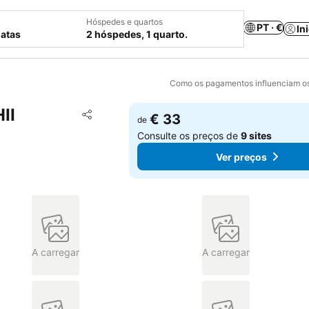
Hóspedes e quartos
PT · €
In
datas
2 hóspedes, 1 quarto.
Como os pagamentos influenciam os
II
Adicionar aos favoritos
€ 33
de
Partilhar
Consulte os preços de
9 sites
Ver preços
A carregar
A carregar