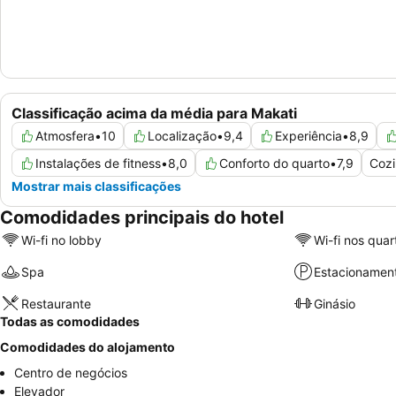
Classificação acima da média para Makati
Atmosfera
•
10
Localização
•
9,4
Experiência
•
8,9
Instalações de fitness
•
8,0
Conforto do quarto
•
7,9
Coz
Mostrar mais classificações
Comodidades principais do hotel
Wi-fi no lobby
Wi-fi nos quar
Spa
Estacionamen
Restaurante
Ginásio
Todas as comodidades
Comodidades do alojamento
Centro de negócios
Elevador