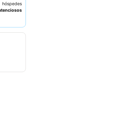
s hóspedes
 atenciosos
, incluindo
 tranquila,
sta para o