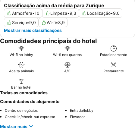
Classificação acima da média para Zurique
Atmosfera
•
10
Limpeza
•
9,3
Localização
•
9,0
Serviço
•
9,0
Wi-fi
•
8,9
Mostrar mais classificações
Comodidades principais do hotel
Wi-fi no lobby
Wi-fi nos quartos
Estacionamento
Aceita animais
A/C
Restaurante
Bar no hotel
Todas as comodidades
Comodidades do alojamento
Centro de negócios
Entrada/lobby
Check-in/check-out expresso
Elevador
Mostrar mais