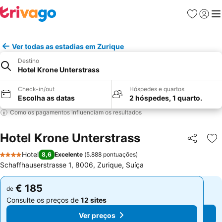
Favoritos
Iniciar
Me
Ver todas as estadias em Zurique
Destino
Hotel Krone Unterstrass
Check-in/out
Hóspedes e quartos
Escolha as datas
2 hóspedes, 1 quarto.
Como os pagamentos influenciam os resultados
Hotel Krone Unterstrass
Partilhar
Ad
Hotel
8,6
Excelente
(
5.888 pontuações
)
4 Estrelas
Schaffhauserstrasse 1, 8006, Zurique, Suíça
€ 185
€ 185
de
de
Consulte os preços de
12 sites
Consulte os preços de
12 sites
Ver preços
Ver preços