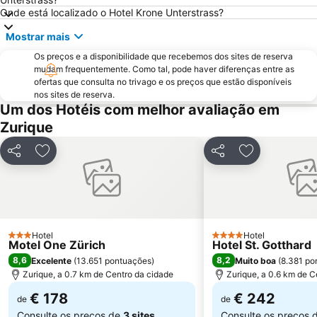
Opernhaus
Leimbach
Onde está localizado o Hotel Krone Unterstrass?
Wipkingen
Lindenhof
Mostrar mais
Street Parade
Seefeld
Os preços e a disponibilidade que recebemos dos sites de reserva
mudam frequentemente. Como tal, pode haver diferenças entre as
Sportbahnen Atzmännig
Verkehrshaus
ofertas que consulta no trivago e os preços que estão disponíveis
Lake Lucerne
nos sites de reserva.
Um dos Hotéis com melhor avaliação em
Zurique
Partilhar
Adicionar aos favoritos
Partilhar
Adicionar aos
Hotel
Hotel
3 Estrelas
4 Estrelas
Motel One Zürich
Hotel St. Gotthard
8,6
8,2
Excelente
(
13.651 pontuações
)
Muito boa
(
8.381 po
Zurique, a 0.7 km de Centro da cidade
Zurique, a 0.6 km de C
€ 178
€ 242
de
de
Consulte os preços de
3 sites
Consulte os preços 