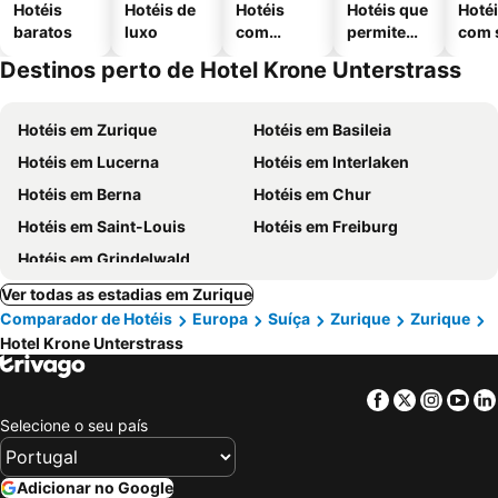
Hotéis
Hotéis de
Hotéis
Hotéis que
Hoté
baratos
luxo
com
permitem
com 
piscinas
animais
Destinos perto de Hotel Krone Unterstrass
Hotéis em Zurique
Hotéis em Basileia
Hotéis em Lucerna
Hotéis em Interlaken
Hotéis em Berna
Hotéis em Chur
Hotéis em Saint-Louis
Hotéis em Freiburg
Hotéis em Grindelwald
Ver todas as estadias em Zurique
Comparador de Hotéis
Europa
Suíça
Zurique
Zurique
Hotel Krone Unterstrass
Facebook
Twitter
Insta
Yo
Selecione o seu país
Adicionar no Google