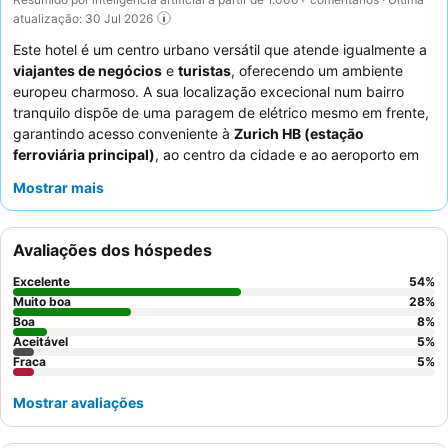
atualização: 30 Jul 2026
Este hotel é um centro urbano versátil que atende igualmente a
viajantes de negócios
e
turistas
, oferecendo um ambiente
europeu charmoso. A sua localização excecional num bairro
tranquilo dispõe de uma paragem de elétrico mesmo em frente,
garantindo acesso conveniente à
Zurich HB (estação
ferroviária principal)
, ao centro da cidade e ao aeroporto em
poucos minutos. O destaque entre as suas instalações é o
Mostrar mais
aclamado
Differente Restaurant
, conhecido pela sua cozinha
excecional, incluindo a lendária "Tartare Symphony". Os
hóspedes elogiam consistentemente o profissionalismo
Avaliações dos hóspedes
excecional do
staff
e o pequeno-almoço farto e delicioso, que
apresenta a opção única de "cozer os seus próprios ovos". Para
Excelente
54
%
uma experiência mais confortável e espaçosa, considere
Muito boa
28
%
solicitar quartos com
Boa
varanda
para vistas agradáveis.
8
%
Aceitável
5
%
Fraca
5
%
Mostrar avaliações