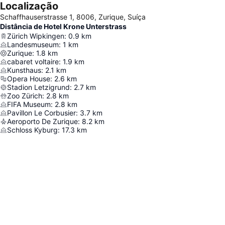
Localização
Schaffhauserstrasse 1, 8006, Zurique, Suíça
Distância de Hotel Krone Unterstrass
Zürich Wipkingen
:
0.9
km
Landesmuseum
:
1
km
Zurique
:
1.8
km
cabaret voltaire
:
1.9
km
Kunsthaus
:
2.1
km
Opera House
:
2.6
km
Stadion Letzigrund
:
2.7
km
Zoo Zürich
:
2.8
km
FIFA Museum
:
2.8
km
Pavillon Le Corbusier
:
3.7
km
Aeroporto De Zurique
:
8.2
km
Schloss Kyburg
:
17.3
km