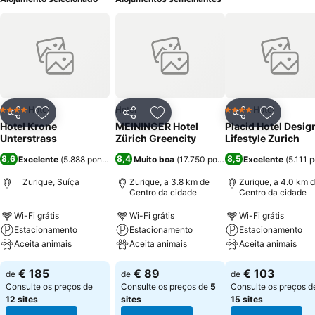
Hotel
Hotel
Hotel
4 Estrelas
4 Estrelas
Partilhar
Adicionar aos favoritos
Partilhar
Adicionar aos favoritos
Partilhar
Adicionar
Hotel Krone
MEININGER Hotel
Placid Hotel Desig
Unterstrass
Zürich Greencity
Lifestyle Zurich
8,6
8,4
8,5
Excelente
(
5.888 pontuações
Muito boa
)
(
17.750 pontuações
Excelente
)
(
5.111 
Zurique, Suíça
Zurique, a 3.8 km de
Zurique, a 4.0 km 
Centro da cidade
Centro da cidade
Wi-Fi grátis
Wi-Fi grátis
Wi-Fi grátis
Estacionamento
Estacionamento
Estacionamento
Aceita animais
Aceita animais
Aceita animais
€ 185
€ 89
€ 103
de
de
de
Consulte os preços de
Consulte os preços de
5
Consulte os preços d
12 sites
sites
15 sites