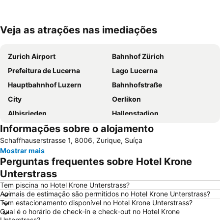
Veja as atrações nas imediações
Ampliar mapa
Zurich Airport
Bahnhof Zürich
Prefeitura de Lucerna
Lago Lucerna
Hauptbahnhof Luzern
Bahnhofstraße
City
Oerlikon
Albisrieden
Hallenstadion
Informações sobre o alojamento
City Train
Enge
Schaffhauserstrasse 1, 8006, Zurique, Suíça
Zollikon Train Station
Luzerner Fasnacht
Mostrar mais
Unterstrass
Stadthaus
Perguntas frequentes sobre Hotel Krone
Lucerne Festival in Summer
Langstrasse
Unterstrass
Rathaus Zürich
Stadion Letzigrund
Tem piscina no Hotel Krone Unterstrass?
Animais de estimação são permitidos no Hotel Krone Unterstrass?
Höngg
Altstetten
Tem estacionamento disponível no Hotel Krone Unterstrass?
Qual é o horário de check-in e check-out no Hotel Krone
Rheinfall
Niederdorf und Oberdorf
Unterstrass?