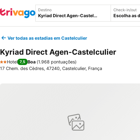
Destino
Check-in/out
Escolha as 
Ver todas as estadias em Castelculier
Kyriad Direct Agen-Castelculier
Hotel
Boa
(
1.968 pontuações
)
7,5
2 Estrelas
17 Chem. des Cèdres, 47240, Castelculier, França