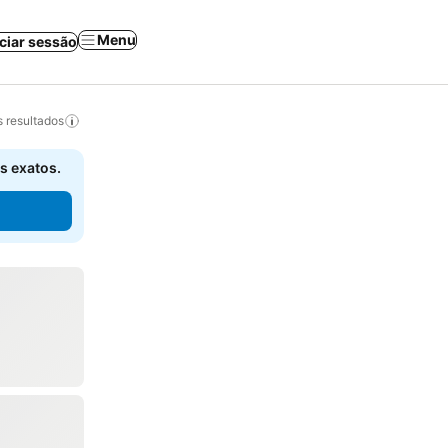
Menu
iciar sessão
 resultados
s exatos.