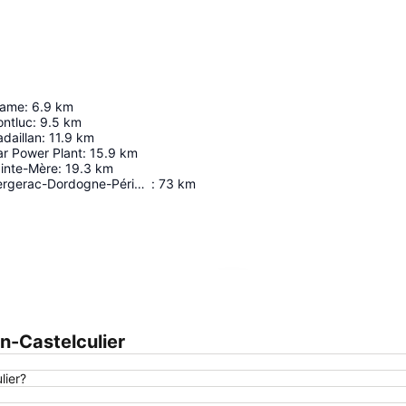
Dame
:
6.9
km
ntluc
:
9.5
km
daillan
:
11.9
km
ar Power Plant
:
15.9
km
inte-Mère
:
19.3
km
Aéroport de Bergerac-Dordogne-Périgord
:
73
km
Ampliar mapa
n-Castelculier
lier?