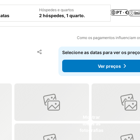
Hóspedes e quartos
PT · €
In
datas
2 hóspedes, 1 quarto.
Como os pagamentos influenciam os
Adicionar aos favoritos
Selecione as datas para ver os preço
Partilhar
Ver preços