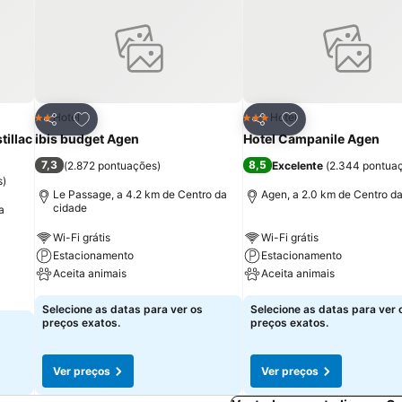
itos
Adicionar aos favoritos
Adicionar aos fav
Hotel
Hotel
2 Estrelas
3 Estrelas
Partilhar
Partilhar
tillac
ibis budget Agen
Hotel Campanile Agen
7,3
8,5
(
2.872 pontuações
)
Excelente
(
2.344 pontua
s
)
Le Passage, a 4.2 km de Centro da
Agen, a 2.0 km de Centro d
cidade
a
Wi-Fi grátis
Wi-Fi grátis
Estacionamento
Estacionamento
Aceita animais
Aceita animais
Selecione as datas para ver os
Selecione as datas para ver 
preços exatos.
preços exatos.
Ver preços
Ver preços