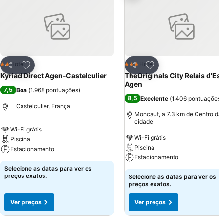
Adicionar aos favoritos
Adicionar aos favor
Hotel
Hotel
2 Estrelas
3 Estrelas
Partilhar
Partilhar
Kyriad Direct Agen-Castelculier
TheOriginals City Relais d'Es
Agen
7,5
Boa
(
1.968 pontuações
)
8,5
Excelente
(
1.406 pontuaçõe
Castelculier, França
Moncaut, a 7.3 km de Centro d
cidade
Wi-Fi grátis
Wi-Fi grátis
Piscina
Piscina
Estacionamento
Estacionamento
Selecione as datas para ver os
preços exatos.
Selecione as datas para ver os
preços exatos.
Ver preços
Ver preços