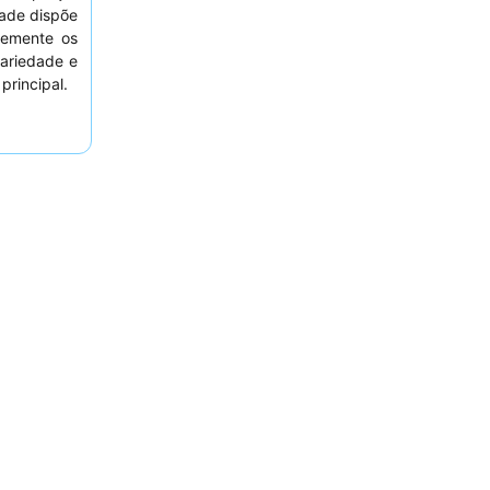
dade dispõe
temente os
variedade e
principal.