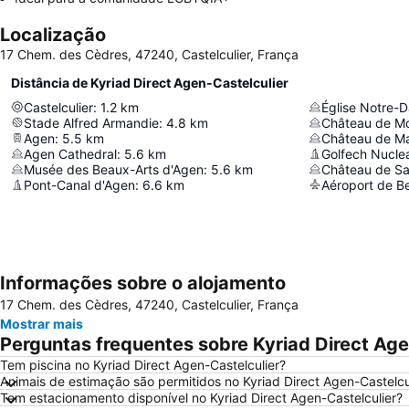
Localização
17 Chem. des Cèdres, 47240, Castelculier, França
Distância de Kyriad Direct Agen-Castelculier
Castelculier
:
1.2
km
Église Notre-
Stade Alfred Armandie
:
4.8
km
Château de Mo
Agen
:
5.5
km
Château de Ma
Agen Cathedral
:
5.6
km
Golfech Nucle
Musée des Beaux-Arts d'Agen
:
5.6
km
Château de Sa
Pont-Canal d'Agen
:
6.6
km
Informações sobre o alojamento
17 Chem. des Cèdres, 47240, Castelculier, França
Mostrar mais
Perguntas frequentes sobre Kyriad Direct Age
Tem piscina no Kyriad Direct Agen-Castelculier?
Animais de estimação são permitidos no Kyriad Direct Agen-Castelcu
Tem estacionamento disponível no Kyriad Direct Agen-Castelculier?