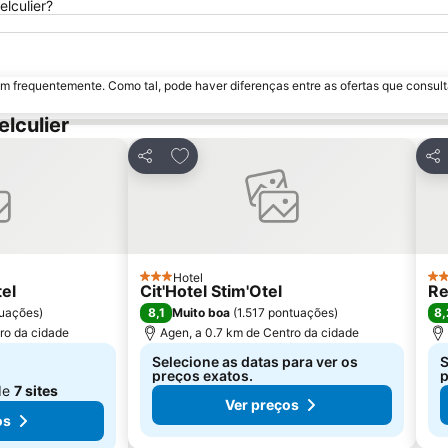
elculier?
m frequentemente. Como tal, pode haver diferenças entre as ofertas que consult
lculier
avoritos
Adicionar aos favoritos
Partilhar
Par
Hotel
3 Estrelas
2 E
el
Cit'Hotel Stim'Otel
Re
8,1
8,
uações
)
Muito boa
(
1.517 pontuações
)
ro da cidade
Agen, a 0.7 km de Centro da cidade
Selecione as datas para ver os
S
preços exatos.
p
de
7 sites
Ver preços
os