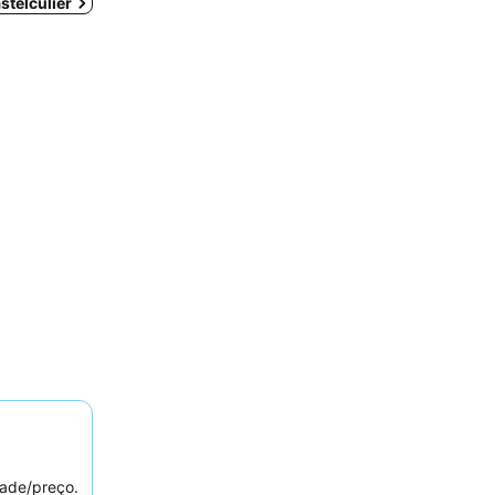
stelculier
ade/preço.