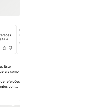
Buffet de café da manhã à vontade
versões
Comece o seu dia com um variado buffet de café da m
sita à
salgado, com produtos caseiros e uma ampla seleção pa
todos os gostos.
r. Este
 gerais como
 de refeições
ientes com