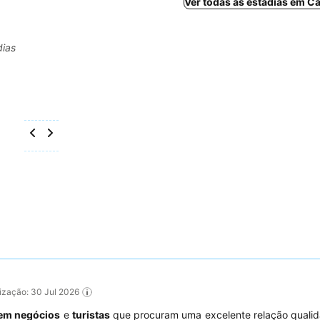
Ver todas as estadias em Ca
dias
alização: 30 Jul 2026
 em negócios
e
turistas
que procuram uma excelente relação qualid