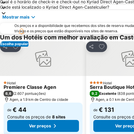
Qual é o horário de check-in e check-out no Kyriad Direct Agen-Cast
Onde está localizado o Kyriad Direct Agen-Castelculier?
Mostrar mais
Os preços e a disponibilidade que recebemos dos sites de reserva muda
trivago e os preços que estão disponíveis nos sites de reserva.
Um dos Hotéis com melhor avaliação em Caste
Escolha popular
Adicionar aos favoritos
Adicionar aos f
Partilhar
Partilhar
Hotel
Hotel
1 Estrelas
4 Estrelas
Premiere Classe Agen
Serra Boutique Hot
6,6
9,2
(
2.607 pontuações
)
Excelente
(
838 pont
Agen, a 1.9 km de Centro da cidade
Agen, a 0.1 km de Cent
€ 44
€ 131
de
de
Consulte os preços de
8 sites
Consulte os preços 
Ver preços
Ver preç