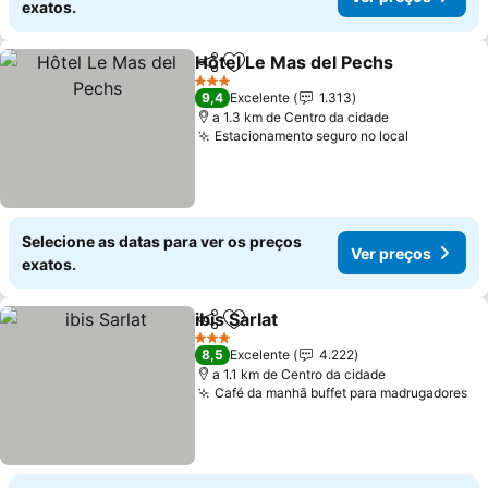
exatos.
Hôtel Le Mas del Pechs
Partilhar
Adicionar aos favoritos
3 Estrelas
9,4
Excelente
1.313
a 1.3 km de Centro da cidade
Estacionamento seguro no local
Selecione as datas para ver os preços
Ver preços
exatos.
ibis Sarlat
Partilhar
Adicionar aos favoritos
3 Estrelas
8,5
Excelente
4.222
a 1.1 km de Centro da cidade
Café da manhã buffet para madrugadores