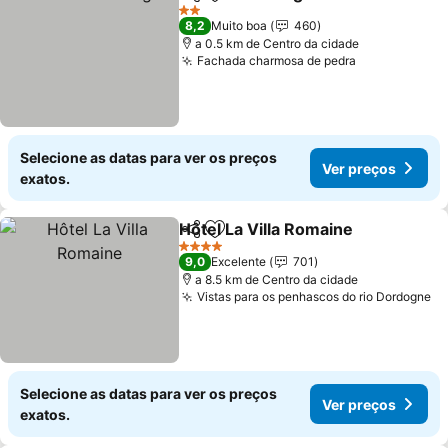
Partilhar
Adicionar aos favoritos
2 Estrelas
8,2
Muito boa
460
a 0.5 km de Centro da cidade
Fachada charmosa de pedra
Selecione as datas para ver os preços
Ver preços
exatos.
Hôtel La Villa Romaine
Partilhar
Adicionar aos favoritos
4 Estrelas
9,0
Excelente
701
a 8.5 km de Centro da cidade
Vistas para os penhascos do rio Dordogne
Selecione as datas para ver os preços
Ver preços
exatos.