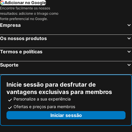
Villenave-d'Ornon, Aquitânia Hotéis
La Teste-de-Buch, Aquitânia Hotéis
Adicionar no Google
Encontre facilmente os nossos
Pessac, Aquitânia Hotéis
Lormont, Aquitânia Hotéis
resultados: adicione o trivago como
Gradignan, Aquitânia Hotéis
Paris, França Hotéis
fonte preferencial no Google.
Empresa
Nice, Provença-Alpes-Costa Azul Hotéis
Coupvray, França Hotéis
Estrasburgo, Alsácia Hotéis
Montévrain, França Hotéis
Os nossos produtos
Serris, França Hotéis
Colmar, Alsácia Hotéis
Termos e políticas
Magny le Hongre, França Hotéis
Suporte
Inicie sessão para desfrutar de
vantagens exclusivas para membros
Personalize a sua experiência
Ofertas e preços para membros
Iniciar sessão