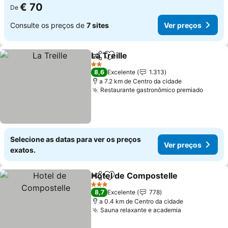
€ 70
De
Consulte os preços de
7 sites
Ver preços
La Treille
Partilhar
Adicionar aos favoritos
2 Estrelas
8,6
Excelente
1.313
a 7.2 km de Centro da cidade
Restaurante gastronômico premiado
Selecione as datas para ver os preços
Ver preços
exatos.
Hotel de Compostelle
Partilhar
Adicionar aos favoritos
3 Estrelas
8,7
Excelente
778
a 0.4 km de Centro da cidade
Sauna relaxante e academia