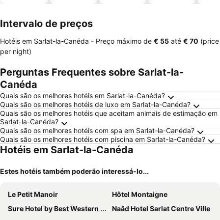
piscinas
animais
esta
ment
Intervalo de preços
Hotéis em Sarlat-la-Canéda -
Preço máximo
de
‎€ 55
até
‎€ 70
(price
per night)
Perguntas Frequentes sobre Sarlat-la-
Canéda
Quais são os melhores hotéis em Sarlat-la-Canéda?
Quais são os melhores hotéis de luxo em Sarlat-la-Canéda?
Quais são os melhores hotéis que aceitam animais de estimação em
Sarlat-la-Canéda?
Quais são os melhores hotéis com spa em Sarlat-la-Canéda?
Quais são os melhores hotéis com piscina em Sarlat-la-Canéda?
Hotéis em Sarlat-la-Canéda
Estes hotéis também poderão interessá-lo...
Le Petit Manoir
Hôtel Montaigne
Sure Hotel by Best Western Sarlat-la-Caneda
Naâd Hotel Sarlat Centre Ville