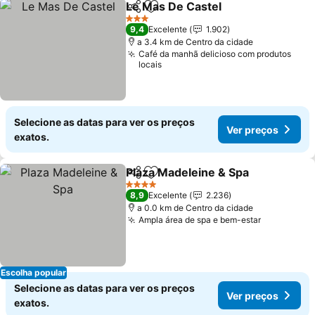
Le Mas De Castel
Partilhar
Adicionar aos favoritos
3 Estrelas
9,4
Excelente
1.902
a 3.4 km de Centro da cidade
Café da manhã delicioso com produtos
locais
Selecione as datas para ver os preços
Ver preços
exatos.
Plaza Madeleine & Spa
Partilhar
Adicionar aos favoritos
4 Estrelas
8,9
Excelente
2.236
a 0.0 km de Centro da cidade
Ampla área de spa e bem-estar
Escolha popular
Selecione as datas para ver os preços
Ver preços
exatos.