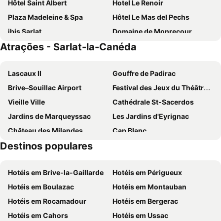
Hôtel Saint Albert
Hotel Le Renoir
Plaza Madeleine & Spa
Hôtel Le Mas del Pechs
ibis Sarlat
Domaine de Monrecour
Atrações - Sarlat-la-Canéda
Logis Hôtel Restaurant La Borie
The Originals City, Hôtel Albizia, Sarlat-la-Canéda
Hotel la Couleuvrine
Hôtel Le Madrigal
Lascaux II
Gouffre de Padirac
Domaine de Rochebois & Spa Nuxe
Auberge des Platanes
Brive–Souillac Airport
Festival des Jeux du Théâtre de Sarlat
Le Relais Des 5 Chateaux
Hotel du Chateau
Vieille Ville
Cathédrale St-Sacerdos
Hôtel du Pont et Restaurant à Groléjac
La Perle de Domme
Jardins de Marqueyssac
Les Jardins d'Eyrignac
Maisons La Boissiere
Les Glycines - Hôtel & Spa - Teritoria
Château des Milandes
Cap Blanc
Château de Puy Robert
Résidence Odalys Le Hameau du Moulin
Destinos populares
Font de Gaume Cave
Prehistoparc
Lagrange Vacances Les Bastides de Lascaux
Hôtel Le P'tit Monde
Musée Labenche
Périgueux Bassillac Airport
Hôtel du Puy d'Alon
Hotéis em Brive-la-Gaillarde
Hotéis em Périgueux
Prehistoric Sites and Decorated Caves of the Vézère Valley
Le Bournat
Hotéis em Boulazac
Hotéis em Montauban
Le Thot Prehistory Centre
Hotéis em Rocamadour
Hotéis em Bergerac
Hotéis em Cahors
Hotéis em Ussac