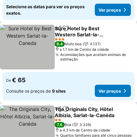
Selecione as datas para ver os preços
Ver preços
exatos.
Sure Hotel by Best
Partilhar
Adicionar aos favoritos
Western Sarlat-la-
Caneda
3 Estrelas
8,4
Muito boa
4.137
a 1.7 km de Centro da cidade
Acomodações que aceitam animais de
estimação
€ 65
De
Consulte os preços de
9 sites
Ver preços
The Originals City, Hôtel
Partilhar
Adicionar aos favoritos
Albizia, Sarlat-la-Canéda
2 Estrelas
7,6
Boa
3.336
a 4.3 km de Centro da cidade
Quartos familiares para até cinco pessoas