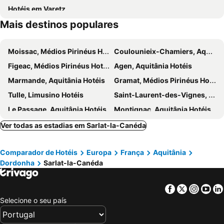
Hotéis em Varetz
Mais destinos populares
Moissac, Médios Pirinéus Hotéis
Coulounieix-Chamiers, Aquitânia Hotéis
Figeac, Médios Pirinéus Hotéis
Agen, Aquitânia Hotéis
Marmande, Aquitânia Hotéis
Gramat, Médios Pirinéus Hotéis
Tulle, Limusino Hotéis
Saint-Laurent-des-Vignes, Aquitânia Hotéis
Le Passage, Aquitânia Hotéis
Montignac, Aquitânia Hotéis
Saint-Laurent-sur-Manoire, Aquitânia Hotéis
Damazan, Aquitânia Hotéis
Ver todas as estadias em Sarlat-la-Canéda
Malemort-sur-Corrèze, Limusino Hotéis
Caillac, Médios Pirinéus Hotéis
Comparador de Hotéis
Europa
França
Aquitânia
Souillac, Médios Pirinéus Hotéis
Le Bugue, Aquitânia Hotéis
Dordonha
Sarlat-la-Canéda
Martel, Médios Pirinéus Hotéis
Marsac-sur-l'Isle, Aquitânia Hotéis
Chancelade, Aquitânia Hotéis
Troche, Limusino Hotéis
Facebook
Twitter
Insta
Yo
Bordéus, Aquitânia Hotéis
Mérignac, Aquitânia Hotéis
Selecione o seu país
Cestas, Aquitânia Hotéis
Bruges, Aquitânia Hotéis