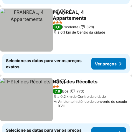
FRANRÉAL, 4
Partilhar
Adicionar aos favoritos
Appartements
3 Estrelas
9,0
Excelente
328
a 0.1 km de Centro da cidade
Selecione as datas para ver os preços
Ver preços
exatos.
Hôtel des Récollets
Partilhar
Adicionar aos favoritos
2 Estrelas
7,8
Boa
770
a 0.2 km de Centro da cidade
Ambiente histórico de convento do século
XVII
Selecione as datas para ver os preços