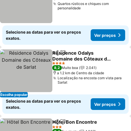
Quartos rústicos e chiques com
personalidade
Selecione as datas para ver os preços
Ver preços
exatos.
Résidence Odalys
Partilhar
Adicionar aos favoritos
Domaine des Côteaux de
Sarlat
4 Estrelas
8,2
Muito boa
2.041
a 1.2 km de Centro da cidade
Localização na encosta com vista para
Sarlat
Escolha popular
Selecione as datas para ver os preços
Ver preços
exatos.
Hôtel Bon Encontre
Partilhar
Adicionar aos favoritos
3 Estrelas