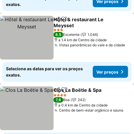
Ver preços
exatos.
Hôtel & restaurant Le
Partilhar
Adicionar aos favoritos
Meysset
3 Estrelas
8,5
Excelente
1.046
a 1.4 km de Centro da cidade
Vistas panorâmicas do vale e da cidade
Selecione as datas para ver os preços
Ver preços
exatos.
Clos La Boëtie & Spa
Partilhar
Adicionar aos favoritos
4 Estrelas
7,6
Boa
242
a 0.4 km de Centro da cidade
Centro de bem-estar orgânico e sauna