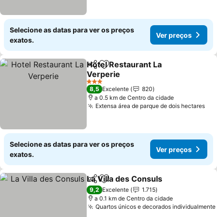
Selecione as datas para ver os preços
Ver preços
exatos.
Hotel Restaurant La
Partilhar
Adicionar aos favoritos
Verperie
3 Estrelas
8,5
Excelente
820
a 0.5 km de Centro da cidade
Extensa área de parque de dois hectares
Selecione as datas para ver os preços
Ver preços
exatos.
La Villa des Consuls
Partilhar
Adicionar aos favoritos
9,2
Excelente
1.715
a 0.1 km de Centro da cidade
Quartos únicos e decorados individualmente