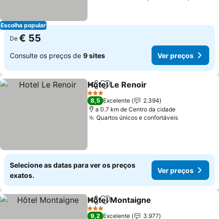
Escolha popular
€ 55
De
Consulte os preços de
9 sites
Ver preços
Hotel Le Renoir
Partilhar
Adicionar aos favoritos
3 Estrelas
8,5
Excelente
2.394
a 0.7 km de Centro da cidade
Quartos únicos e confortáveis
Selecione as datas para ver os preços
Ver preços
exatos.
Hôtel Montaigne
Partilhar
Adicionar aos favoritos
3 Estrelas
9,2
Excelente
3.977