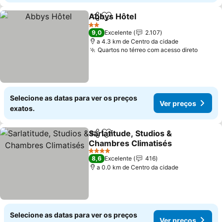
Abbys Hôtel
Partilhar
Adicionar aos favoritos
2 Estrelas
9,0
Excelente
2.107
a 4.3 km de Centro da cidade
Quartos no térreo com acesso direto
Selecione as datas para ver os preços
Ver preços
exatos.
Sarlatitude, Studios &
Partilhar
Adicionar aos favoritos
Chambres Climatisés
4 Estrelas
8,6
Excelente
416
a 0.0 km de Centro da cidade
Selecione as datas para ver os preços
Ver preços