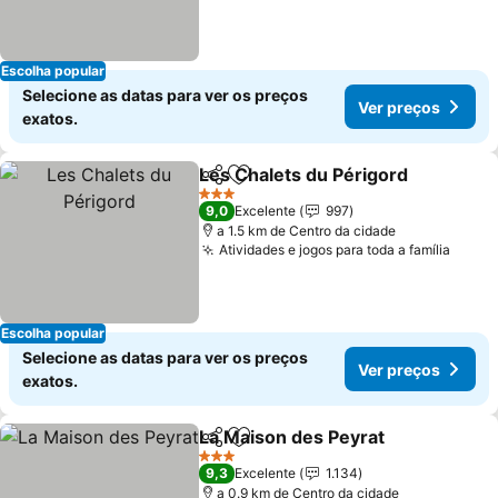
Escolha popular
Selecione as datas para ver os preços
Ver preços
exatos.
Les Chalets du Périgord
Partilhar
Adicionar aos favoritos
3 Estrelas
9,0
Excelente
997
a 1.5 km de Centro da cidade
Atividades e jogos para toda a família
Escolha popular
Selecione as datas para ver os preços
Ver preços
exatos.
La Maison des Peyrat
Partilhar
Adicionar aos favoritos
3 Estrelas
9,3
Excelente
1.134
a 0.9 km de Centro da cidade