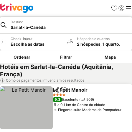
Favoritos
Iniciar
Me
Destino
Sarlat-la-Canéda
Check-in/out
Hóspedes e quartos
Escolha as datas
2 hóspedes, 1 quarto.
Ordenar
Filtrar
Mapa
Hotéis em Sarlat-la-Canéda (Aquitânia,
França)
Como os pagamentos influenciam os resultados
Le Petit Manoir
Partilhar
Adicionar aos favoritos
4 Estrelas
9,3
Excelente
509
a 0.1 km de Centro da cidade
Elegante suíte Madame de Pompadour