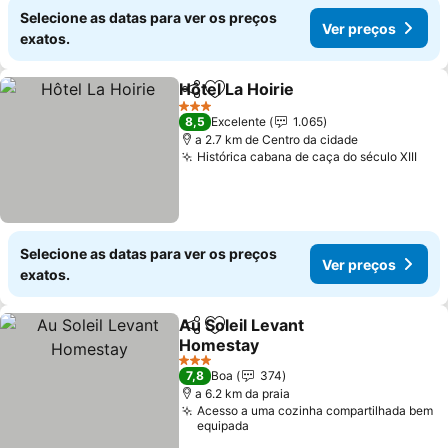
Selecione as datas para ver os preços
Ver preços
exatos.
Hôtel La Hoirie
Partilhar
Adicionar aos favoritos
3 Estrelas
8,5
Excelente
1.065
a 2.7 km de Centro da cidade
Histórica cabana de caça do século XIII
Selecione as datas para ver os preços
Ver preços
exatos.
Au Soleil Levant
Partilhar
Adicionar aos favoritos
Homestay
3 Estrelas
7,8
Boa
374
a 6.2 km da praia
Acesso a uma cozinha compartilhada bem
equipada