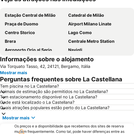
Ampliar mapa
Estação Central de Milão
Catedral de Milão
Praça de Duomo
Airport Milano Linate
Centro Storico
Lago Como
Brera
Centrale Metro Station
Aeroporto Orio al Serio
Navigli
Informações sobre o alojamento
Cidade Alta de Bérgamo
Stazione di Bergamo
Via Torquato Tasso, 42, 24121, Bergamo, Itália
San Siro
Stazione Porta Garibaldi
Mostrar mais
Lampugnano Metro Station
Autodromo Nazionale Monza
Perguntas frequentes sobre La Castellana
Teatro alla Scala
San Siro Stadio Metro Station
Tem piscina no La Castellana?
Animais de estimação são permitidos no La Castellana?
Cadorna – Triennale Metro Station
Porta Romana
Tem estacionamento disponível no La Castellana?
Porta Garibaldi
Porta Venezia
Onde está localizado o La Castellana?
Quais atrações populares estão perto do La Castellana?
Galeria Vittorio Emanuele II
Porto Como
Mostrar mais
FieraMilano
Lampugnano
Os preços e a disponibilidade que recebemos dos sites de reserva
Museo del Duomo di Milano
Funicolare di Città Alta
mudam frequentemente. Como tal, pode haver diferenças entre as