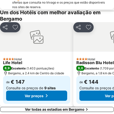
Teatro Sociale Como
Boccaleone
ofertas que consulta no trivago e os preços que estão disponíveis
nos sites de reserva.
Garibaldi Metro Station
Teatro dal Verme
Um dos Hotéis com melhor avaliação em
Bicocca
Via Montenapoleone
Bergamo
San Siro Ippodromo Metro Station
Stazione Milano Lambrate
Partilhar
Adicionar aos favoritos
Partilhar
Adicionar aos
Castelo Sforzeco
Porta Genova
Lago d' Iseo
Zara Metro Station
Bovisa
Lido di Bellagio
Lambrate
Città Studi
Hotel
Hotel
4 Estrelas
Porta Venezia Metro Station
Isola
4 Estrelas
Life Hotel
Radisson Blu Hote
8,9
9,0
Excelente
(
1.403 pontuações
)
Excelente
(
1.709 po
Moscova Metro Station
Duomo Metro Station
Bergamo, a 2.4 km de Centro da cidade
Bergamo, a 1.8 km de 
Abbiategrasso Metro Station
Stazione Monza
€ 147
€ 144
de
de
Consulte os preços de
9 sites
Consulte os preços 
Ver preços
Ver 
Ver todas as estadias em Bergamo