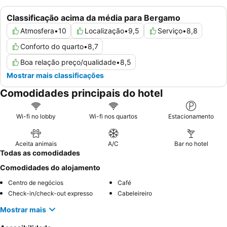
Classificação acima da média para Bergamo
Atmosfera
•
10
Localização
•
9,5
Serviço
•
8,8
Conforto do quarto
•
8,7
Boa relação preço/qualidade
•
8,5
Mostrar mais classificações
Comodidades principais do hotel
Wi-fi no lobby
Wi-fi nos quartos
Estacionamento
Aceita animais
A/C
Bar no hotel
Todas as comodidades
Comodidades do alojamento
Centro de negócios
Café
Check-in/check-out expresso
Cabeleireiro
Mostrar mais