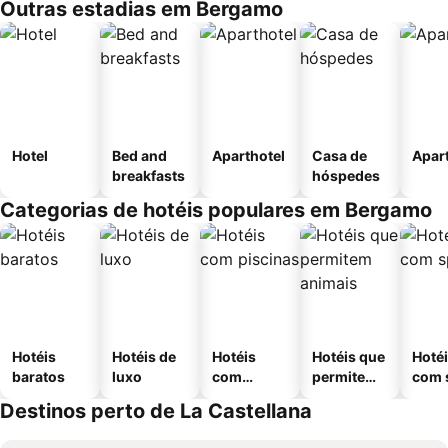
Outras estadias em Bergamo
Hotel
Bed and
Aparthotel
Casa de
Apar
breakfasts
hóspedes
Categorias de hotéis populares em Bergamo
Hotéis
Hotéis de
Hotéis
Hotéis que
Hoté
baratos
luxo
com
permitem
com 
piscinas
animais
Destinos perto de La Castellana