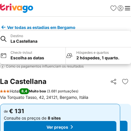
Favoritos
Iniciar
Me
Ver todas as estadias em Bergamo
Destino
La Castellana
Check-in/out
Hóspedes e quartos
Escolha as datas
2 hóspedes, 1 quarto.
Como os pagamentos influenciam os resultados
La Castellana
Partilhar
Ad
Hotel
8,4
Muito boa
(
3.681 pontuações
)
3 Estrelas
Via Torquato Tasso, 42, 24121, Bergamo, Itália
€ 131
€ 131
de
de
Consulte os preços de
8 sites
Consulte os preços de
8 sites
Ver preços
Ver preços