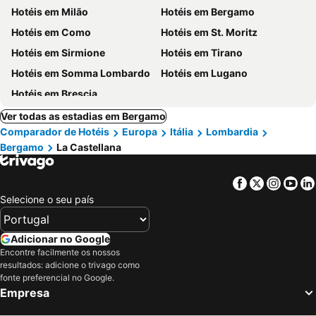
Hotéis em Milão
Hotéis em Bergamo
Hotéis em Como
Hotéis em St. Moritz
Hotéis em Sirmione
Hotéis em Tirano
Hotéis em Somma Lombardo
Hotéis em Lugano
Hotéis em Brescia
Ver todas as estadias em Bergamo
Comparador de Hotéis
Europa
Itália
Lombardia
Bergamo
La Castellana
Facebook
Twitter
Insta
Yo
Selecione o seu país
Adicionar no Google
Encontre facilmente os nossos
resultados: adicione o trivago como
fonte preferencial no Google.
Empresa