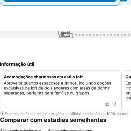
1 / 82
Informação útil
Acomodações charmosas em estilo loft
Qu
Aproveite quartos espaçosos e limpos, incluindo opções
Es
exclusivas de loft de dois andares com áreas de dormir
in
separadas, perfeitas para famílias ou grupos.
pr
lo
Este resumo foi criado por inteligência artificial e pode não ser 100% correto.
Comparar com estadias semelhantes
Alojamento selecionado
Alojamentos semelhantes