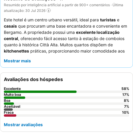
Resumido por inteligência artificial a partir de 900+ comentários · Última
atualização: 30 Jul 2026
Este hotel é um centro urbano versátil, ideal para
turistas
e
casais
que procuram uma base encantadora e conveniente em
Bergamo. A propriedade possui uma
excelente localização
central
, oferecendo fácil acesso tanto à estação de comboios
quanto à histórica Città Alta. Muitos quartos dispõem de
kitchenettes
práticas, proporcionando maior comodidade aos
hóspedes. Os hóspedes elogiam consistentemente os
Mostrar mais
funcionários da receção
pela sua prestatividade e o pequeno-
almoço variado, que frequentemente inclui especialidades locais
e um excelente café. Para uma experiência única, considere
Avaliações dos hóspedes
reservar um quarto com um
layout de dois níveis ou
mezzanine
.
Excelente
58
%
Muito boa
17
%
Boa
8
%
Aceitável
7
%
Fraca
10
%
Mostrar avaliações