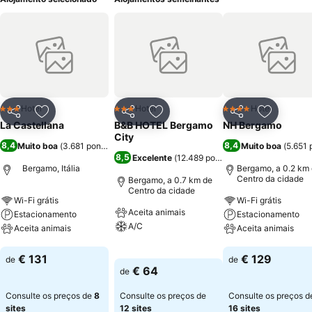
Hotel
Hotel
Hotel
3 Estrelas
3 Estrelas
4 Estrelas
Partilhar
Adicionar aos favoritos
Partilhar
Adicionar aos favoritos
Partilhar
Adicionar
La Castellana
B&B HOTEL Bergamo
NH Bergamo
City
8,4
8,4
Muito boa
(
3.681 pontuações
)
Muito boa
(
5.651
8,5
Excelente
(
12.489 pontuações
)
Bergamo, Itália
Bergamo, a 0.2 km
Centro da cidade
Bergamo, a 0.7 km de
Centro da cidade
Wi-Fi grátis
Wi-Fi grátis
Aceita animais
Estacionamento
Estacionamento
A/C
Aceita animais
Aceita animais
Ver preços
Ver preços
Ver preços
€ 131
€ 129
de
de
€ 64
de
Consulte os preços de
8
Consulte os preços de
Consulte os preços d
sites
12 sites
16 sites