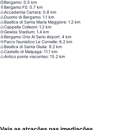
Bergamo
:
0.5
km
Bergamo FS
:
0.7
km
Accademia Carrara
:
0.8
km
Duomo di Bergamo
:
1.1
km
Basilica di Santa Maria Maggiore
:
1.2
km
Cappella Colleoni
:
1.2
km
Gewiss Stadium
:
1.4
km
Bergamo Orio Al Serio Airport
:
4
km
Parco faunistico Le Cornelle
:
6.2
km
Basilica di Santa Giulia
:
9.2
km
Castello di Malpaga
:
11.1
km
Antico ponte visconteo
:
15.2
km
Veja as atrações nas imediações