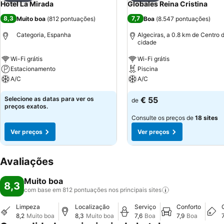
Hotel La Mirada
Globales Reina Cristina
8,3
7,7
Muito boa
(
812 pontuações
)
Boa
(
8.547 pontuações
)
Categoria, Espanha
Algeciras, a 0.8 km de Centro 
cidade
Wi-Fi grátis
Wi-Fi grátis
Estacionamento
Piscina
A/C
A/C
Selecione as datas para ver os
€ 55
de
preços exatos.
Consulte os preços de
18 sites
Ver preços
Ver preços
Avaliações
Muito boa
8,3
com base em 812 pontuações nos principais
sites
Limpeza
Localização
Serviço
Conforto
8,2
Muito boa
8,3
Muito boa
7,6
Boa
7,9
Boa