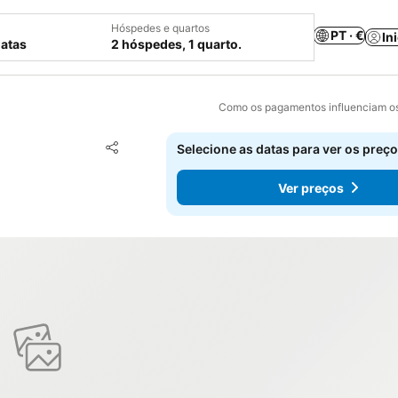
Hóspedes e quartos
PT · €
In
datas
2 hóspedes, 1 quarto.
Como os pagamentos influenciam os
Adicionar aos favoritos
Selecione as datas para ver os preço
Partilhar
Ver preços