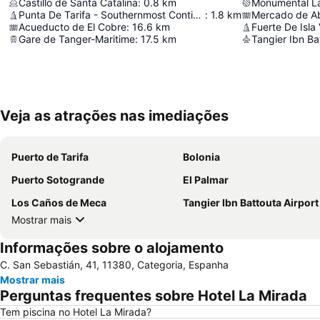
Castillo de Santa Catalina
:
0.8
km
Monumental L
Punta De Tarifa - Southernmost Continental Point Of Europe
:
1.8
km
Mercado de Ab
Acueducto de El Cobre
:
16.6
km
Fuerte De Isla
Gare de Tanger-Maritime
:
17.5
km
Tangier Ibn Ba
Veja as atrações nas imediações
Puerto de Tarifa
Bolonia
Puerto Sotogrande
El Palmar
Los Caños de Meca
Tangier Ibn Battouta Airport
Mostrar mais
Informações sobre o alojamento
C. San Sebastián, 41, 11380, Categoria, Espanha
Mostrar mais
Perguntas frequentes sobre Hotel La Mirada
Tem piscina no Hotel La Mirada?