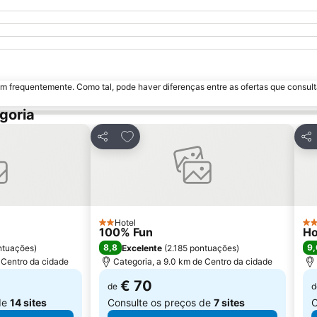
m frequentemente. Como tal, pode haver diferenças entre as ofertas que consult
goria
avoritos
Adicionar aos favoritos
Partilhar
Par
Hotel
2 Estrelas
3 E
100% Fun
Ho
8,8
9,
ntuações
)
Excelente
(
2.185 pontuações
)
 Centro da cidade
Categoria, a 9.0 km de Centro da cidade
€ 70
de
d
de
14 sites
Consulte os preços de
7 sites
C