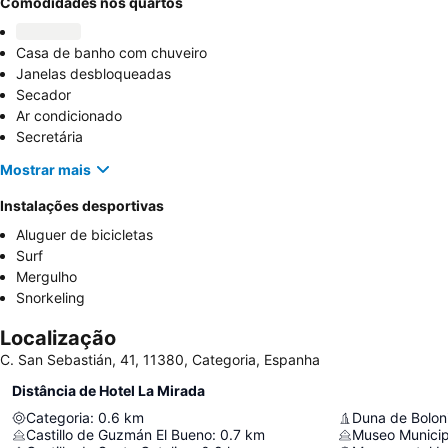
Comodidades nos quartos
Casa de banho com chuveiro
Janelas desbloqueadas
Secador
Ar condicionado
Secretária
Mostrar mais
Instalações desportivas
Aluguer de bicicletas
Surf
Mergulho
Snorkeling
Localização
C. San Sebastián, 41, 11380, Categoria, Espanha
Distância de Hotel La Mirada
Categoria
:
0.6
km
Duna de Bolon
Castillo de Guzmán El Bueno
:
0.7
km
Museo Municip