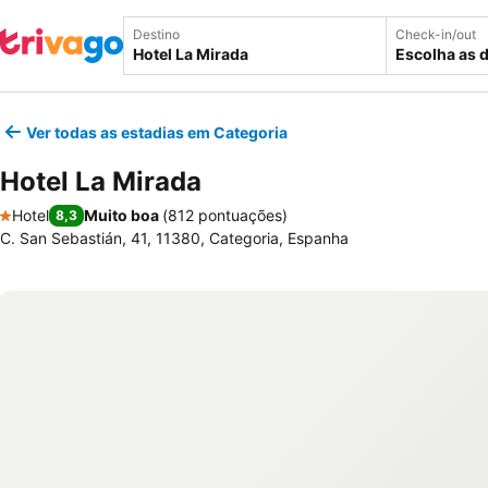
Destino
Check-in/out
Escolha as 
Ver todas as estadias em Categoria
Hotel La Mirada
Hotel
Muito boa
(
812 pontuações
)
8,3
1 Estrelas
C. San Sebastián, 41, 11380, Categoria, Espanha