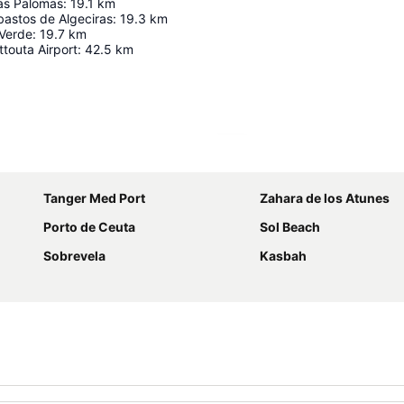
as Palomas
:
19.1
km
astos de Algeciras
:
19.3
km
 Verde
:
19.7
km
ttouta Airport
:
42.5
km
Ampliar mapa
Tanger Med Port
Zahara de los Atunes
Porto de Ceuta
Sol Beach
Sobrevela
Kasbah