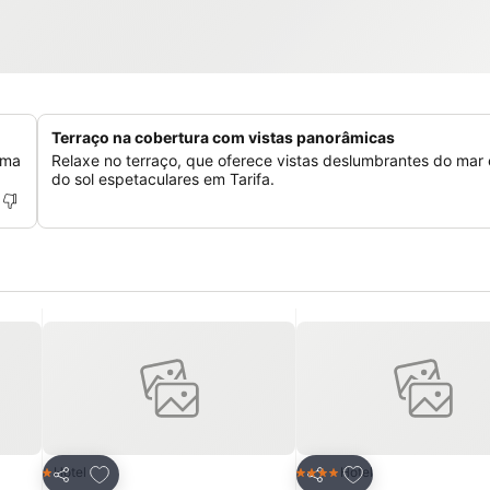
Terraço na cobertura com vistas panorâmicas
uma
Relaxe no terraço, que oferece vistas deslumbrantes do mar 
do sol espetaculares em Tarifa.
itos
Adicionar aos favoritos
Adicionar aos fav
Hotel
Hotel
1 Estrelas
4 Estrelas
Partilhar
Partilhar