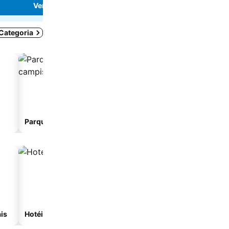
Ver preços
 Categoria
Parque de campismo
Albergue
is
Hotéis com spa
Hotéis na praia