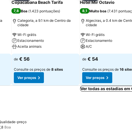
Copacabana Beach Tarifa
Hotel Mir Octavio
7,8
8,1
Boa
(
1.423 pontuações
)
Muito boa
(
7.431 pontua
da
Categoria, a 9.1 km de Centro da
Algeciras, a 0.4 km de Cent
cidade
cidade
Wi-Fi grátis
Wi-Fi grátis
Estacionamento
Estacionamento
Aceita animais
A/C
€ 56
€ 54
de
de
Consulte os preços de
8 sites
Consulte os preços de
16 site
Ver preços
Ver preços
Ver todas as estadias em
Qualidade-preço
7,8
Boa