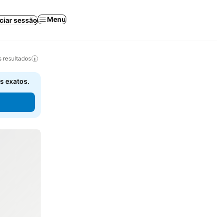
Menu
iciar sessão
 resultados
s exatos.