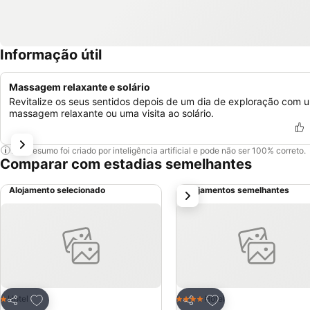
Informação útil
Massagem relaxante e solário
Revitalize os seus sentidos depois de um dia de exploração com 
massagem relaxante ou uma visita ao solário.
Este resumo foi criado por inteligência artificial e pode não ser 100% correto.
Comparar com estadias semelhantes
Alojamento selecionado
Alojamentos semelhantes
próximo
Adicionar aos favoritos
Adicionar aos favor
Hotel
Hotel
1 Estrelas
4 Estrelas
Partilhar
Partilhar