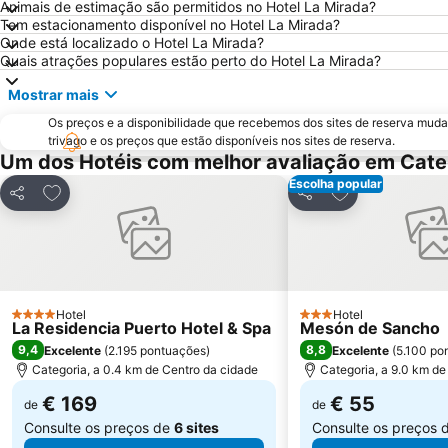
Animais de estimação são permitidos no Hotel La Mirada?
Tem estacionamento disponível no Hotel La Mirada?
Onde está localizado o Hotel La Mirada?
Quais atrações populares estão perto do Hotel La Mirada?
Mostrar mais
Os preços e a disponibilidade que recebemos dos sites de reserva muda
trivago e os preços que estão disponíveis nos sites de reserva.
Um dos Hotéis com melhor avaliação em Cate
Escolha popular
Adicionar aos favoritos
Adicionar aos f
Partilhar
Partilhar
Hotel
Hotel
4 Estrelas
3 Estrelas
La Residencia Puerto Hotel & Spa
Mesón de Sancho
9,4
8,8
Excelente
(
2.195 pontuações
)
Excelente
(
5.100 po
Categoria, a 0.4 km de Centro da cidade
Categoria, a 9.0 km de
€ 169
€ 55
de
de
Consulte os preços de
6 sites
Consulte os preços 