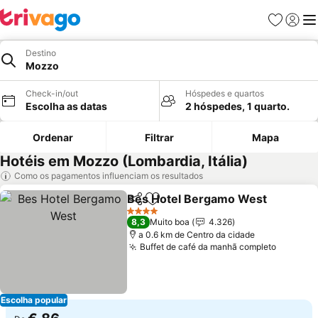
Favoritos
Iniciar
Me
Destino
Mozzo
Check-in/out
Hóspedes e quartos
Escolha as datas
2 hóspedes, 1 quarto.
Ordenar
Filtrar
Mapa
Hotéis em Mozzo (Lombardia, Itália)
Como os pagamentos influenciam os resultados
Bes Hotel Bergamo West
Partilhar
Adicionar aos favoritos
4 Estrelas
8,3
Muito boa
4.326
a 0.6 km de Centro da cidade
Buffet de café da manhã completo
Escolha popular