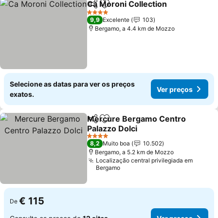
Ca Moroni Collection
Partilhar
Adicionar aos favoritos
4 Estrelas
9,9
Excelente
103
Bergamo, a 4.4 km de Mozzo
Selecione as datas para ver os preços
Ver preços
exatos.
Mercure Bergamo Centro
Partilhar
Adicionar aos favoritos
Palazzo Dolci
4 Estrelas
8,2
Muito boa
10.502
Bergamo, a 5.2 km de Mozzo
Localização central privilegiada em
Bergamo
€ 115
De