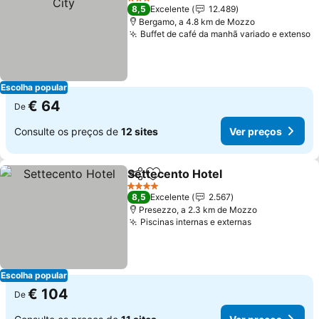
3 Estrelas
8,5
Excelente
12.489
Bergamo, a 4.8 km de Mozzo
Buffet de café da manhã variado e extenso
Escolha popular
€ 64
De
Consulte os preços de
12 sites
Ver preços
Settecento Hotel
Partilhar
Adicionar aos favoritos
4 Estrelas
8,5
Excelente
2.567
Presezzo, a 2.3 km de Mozzo
Piscinas internas e externas
Escolha popular
€ 104
De