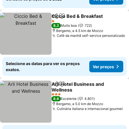
Ciccio Bed & Breakfast
Partilhar
Adicionar aos favoritos
1 Estrelas
8,2
Muito boa
722
Bergamo, a 4.5 km de Mozzo
Café da manhã self-service personalizado
Selecione as datas para ver os preços
Ver preços
exatos.
Arli Hotel Business and
Partilhar
Adicionar aos favoritos
Wellness
3 Estrelas
8,6
Excelente
4.801
Bergamo, a 5.0 km de Mozzo
Culinária italiana e internacional gourmet