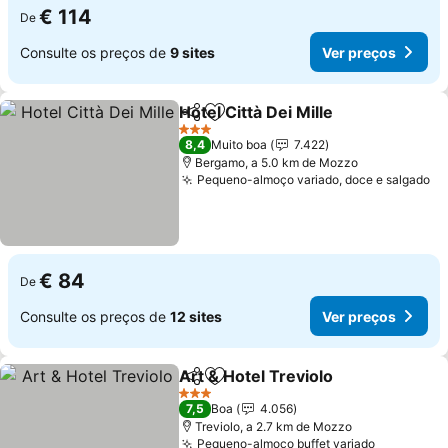
€ 114
De
Consulte os preços de
9 sites
Ver preços
Hotel Città Dei Mille
Partilhar
Adicionar aos favoritos
3 Estrelas
8,4
Muito boa
7.422
Bergamo, a 5.0 km de Mozzo
Pequeno-almoço variado, doce e salgado
€ 84
De
Consulte os preços de
12 sites
Ver preços
Art & Hotel Treviolo
Partilhar
Adicionar aos favoritos
3 Estrelas
7,5
Boa
4.056
Treviolo, a 2.7 km de Mozzo
Pequeno-almoço buffet variado