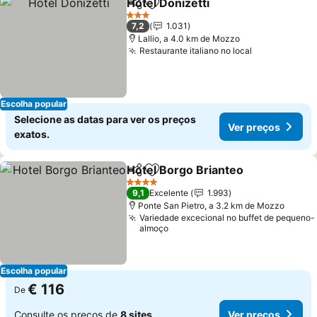
Hotel Donizetti
Partilhar
Adicionar aos favoritos
3 Estrelas
7,2
1.031
Lallio, a 4.0 km de Mozzo
Restaurante italiano no local
Escolha popular
Selecione as datas para ver os preços
Ver preços
exatos.
Hotel Borgo Brianteo
Partilhar
Adicionar aos favoritos
4 Estrelas
9,1
Excelente
1.993
Ponte San Pietro, a 3.2 km de Mozzo
Variedade excecional no buffet de pequeno-
almoço
Escolha popular
€ 116
De
Consulte os preços de
8 sites
Ver preços