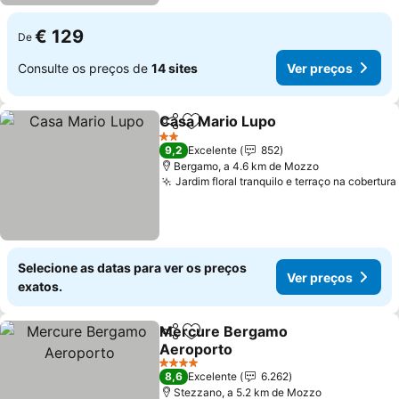
€ 129
De
Consulte os preços de
14 sites
Ver preços
Casa Mario Lupo
Partilhar
Adicionar aos favoritos
2 Estrelas
9,2
Excelente
852
Bergamo, a 4.6 km de Mozzo
Jardim floral tranquilo e terraço na cobertura
Selecione as datas para ver os preços
Ver preços
exatos.
Mercure Bergamo
Partilhar
Adicionar aos favoritos
Aeroporto
4 Estrelas
8,6
Excelente
6.262
Stezzano, a 5.2 km de Mozzo