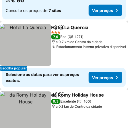
€ 86
De
Consulte os preços de
7 sites
Ver preços
Hotel La Quercia
Partilhar
Adicionar aos favoritos
3 Estrelas
7,9
Boa
1.271
a 0.7 km de Centro da cidade
Estacionamento interno privativo disponível
Escolha popular
Selecione as datas para ver os preços
Ver preços
exatos.
da Romy Holiday House
Partilhar
Adicionar aos favoritos
9,3
Excelente
100
a 0.1 km de Centro da cidade