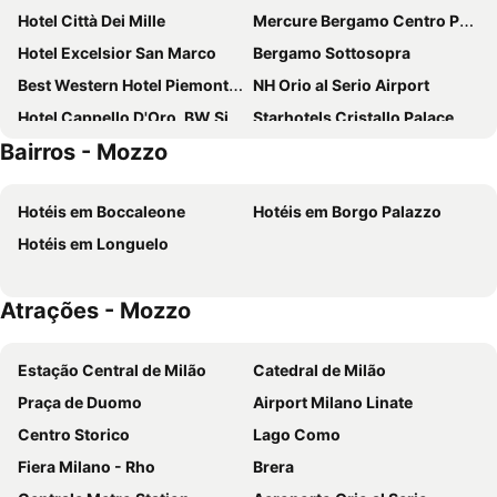
Hotel Città Dei Mille
Mercure Bergamo Centro Palazzo Dolci
Hotel Excelsior San Marco
Bergamo Sottosopra
Best Western Hotel Piemontese
NH Orio al Serio Airport
Hotel Cappello D'Oro, BW Signature Collection
Starhotels Cristallo Palace
Bairros - Mozzo
Palazzo Santo Spirito
Mercure Bergamo Aeroporto
Stay Bergamo
Airport Hotel Bergamo
Hotéis em Boccaleone
Hotéis em Borgo Palazzo
Bes Hotel Bergamo West
Arli Hotel Business and Wellness
Hotéis em Longuelo
La Castellana
Hotel Winter Garden
Albergo 900
Ciccio Bed & Breakfast
Atrações - Mozzo
Art & Hotel
Devero Hotel & Spa, BW Signature Collection
Villa Appiani
Life Hotel
Estação Central de Milão
Catedral de Milão
Casa Mario Lupo
Hotel La Quercia
Praça de Duomo
Airport Milano Linate
Country Hotel Castelbarco
AS Hotel Cambiago
Centro Storico
Lago Como
Il Sole
Hotel San Giorgio
Fiera Milano - Rho
Brera
Art & Hotel
57 Reshotel Orio