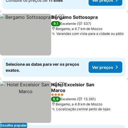
Consulte os preços de
11 sites
Ver preços
Bergamo Sottosopra
Partilhar
Adicionar aos favoritos
9,1
Excelente
537
Bergamo, a 4.7 km de Mozzo
Varandas com vista para a cidade ou pátio
Selecione as datas para ver os preços
Ver preços
exatos.
Hotel Excelsior San
Partilhar
Adicionar aos favoritos
Marco
4 Estrelas
8,8
Excelente
13.361
Bergamo, a 4.8 km de Mozzo
Localização central perto de lojas
Escolha popular