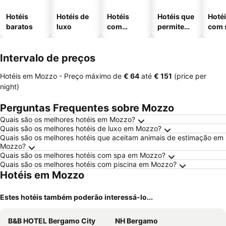
Hotéis
Hotéis de
Hotéis
Hotéis que
Hoté
baratos
luxo
com
permitem
com 
piscinas
animais
Intervalo de preços
Hotéis em Mozzo -
Preço máximo
de
‎€ 64
até
‎€ 151
(price per
night)
Perguntas Frequentes sobre Mozzo
Quais são os melhores hotéis em Mozzo?
Quais são os melhores hotéis de luxo em Mozzo?
Quais são os melhores hotéis que aceitam animais de estimação em
Mozzo?
Quais são os melhores hotéis com spa em Mozzo?
Quais são os melhores hotéis com piscina em Mozzo?
Hotéis em Mozzo
Estes hotéis também poderão interessá-lo...
B&B HOTEL Bergamo City
NH Bergamo