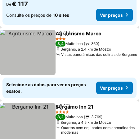
€ 117
De
Consulte os preços de
10 sites
Ver preços
Agriturismo Marco
Partilhar
Adicionar aos favoritos
3 Estrelas
8,4
Muito boa
860
Bergamo, a 2.4 km de Mozzo
Vistas panorâmicas das colinas de Bergamo
Selecione as datas para ver os preços
Ver preços
exatos.
Bergamo Inn 21
Partilhar
Adicionar aos favoritos
4 Estrelas
8,2
Muito boa
3.769
Bergamo, a 4.5 km de Mozzo
Quartos bem equipados com comodidades
modernas