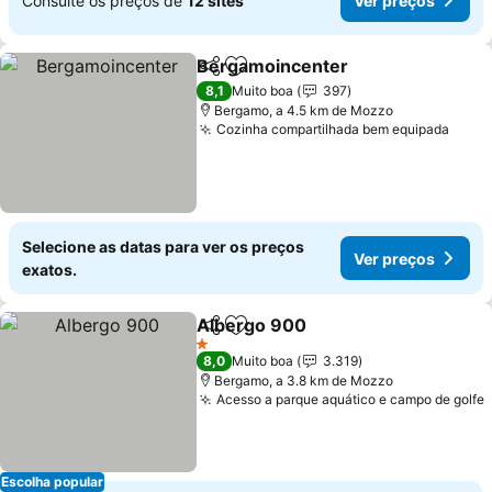
Consulte os preços de
12 sites
Ver preços
Bergamoincenter
Partilhar
Adicionar aos favoritos
8,1
Muito boa
397
Bergamo, a 4.5 km de Mozzo
Cozinha compartilhada bem equipada
Selecione as datas para ver os preços
Ver preços
exatos.
Albergo 900
Partilhar
Adicionar aos favoritos
1 Estrelas
8,0
Muito boa
3.319
Bergamo, a 3.8 km de Mozzo
Acesso a parque aquático e campo de golfe
Escolha popular