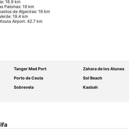
ia
:
18.9
km
as Palomas
:
19
km
astos de Algeciras
:
19
km
 Verde
:
19.4
km
ttouta Airport
:
42.7
km
Ampliar mapa
Tanger Med Port
Zahara de los Atunes
Porto de Ceuta
Sol Beach
Sobrevela
Kasbah
ifa