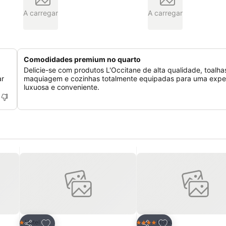
A carregar
A carregar
Comodidades premium no quarto
Delicie-se com produtos L'Occitane de alta qualidade, toalha
ar
maquiagem e cozinhas totalmente equipadas para uma expe
luxuosa e conveniente.
itos
Adicionar aos favoritos
Adicionar aos fav
Hotel
Hotel
1 Estrelas
4 Estrelas