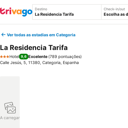
Destino
Check-in/out
Escolha as 
Ver todas as estadias em Categoria
La Residencia Tarifa
Hotel
Excelente
(
789 pontuações
)
9,6
3 Estrelas
Calle Jesús, 5, 11380, Categoria, Espanha
A carregar