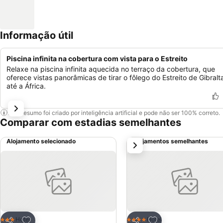
Informação útil
Piscina infinita na cobertura com vista para o Estreito
Relaxe na piscina infinita aquecida no terraço da cobertura, que
oferece vistas panorâmicas de tirar o fôlego do Estreito de Gibralt
até a África.
Este resumo foi criado por inteligência artificial e pode não ser 100% correto.
Comparar com estadias semelhantes
Alojamento selecionado
Alojamentos semelhantes
próximo
Adicionar aos favoritos
Adicionar aos favor
Hotel
Hotel
3 Estrelas
4 Estrelas