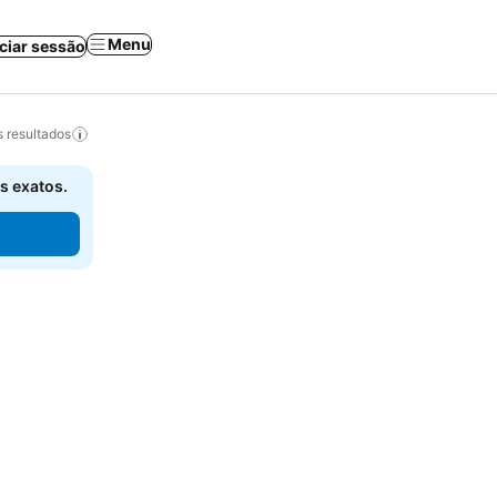
Menu
iciar sessão
 resultados
s exatos.