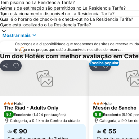
Tem piscina no La Residencia Tarifa?
Animais de estimação são permitidos no La Residencia Tarifa?
Tem estacionamento disponível no La Residencia Tarifa?
Qual é o horário de check-in e check-out no La Residencia Tarifa?
Onde está localizado o La Residencia Tarifa?
Mostrar mais
Os preços e a disponibilidade que recebemos dos sites de reserva muda
trivago e os preços que estão disponíveis nos sites de reserva.
Um dos Hotéis com melhor avaliação em Cate
Escolha popular
Adicionar aos favoritos
Adicionar aos f
Partilhar
Partilhar
Hotel
Hotel
3 Estrelas
3 Estrelas
The Riad - Adults Only
Mesón de Sancho
9,1
8,8
Excelente
(
1.424 pontuações
)
Excelente
(
5.100 po
Categoria, a 0.2 km de Centro da cidade
Categoria, a 9.0 km de
€ 90
€ 55
de
de
Consulte os preços de
2 sites
Consulte os preços 