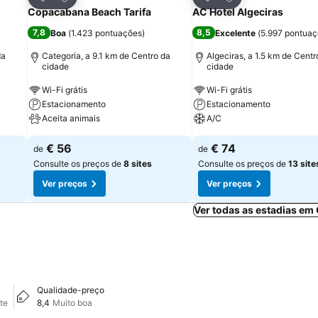
Partilhar
Partilhar
Copacabana Beach Tarifa
AC Hotel Algeciras
7,8
8,5
Boa
(
1.423 pontuações
)
Excelente
(
5.997 pontua
da
Categoria, a 9.1 km de Centro da
Algeciras, a 1.5 km de Centr
cidade
cidade
Wi-Fi grátis
Wi-Fi grátis
Estacionamento
Estacionamento
Aceita animais
A/C
€ 56
€ 74
de
de
Consulte os preços de
8 sites
Consulte os preços de
13 site
Ver preços
Ver preços
Ver todas as estadias em
Qualidade-preço
te
8,4
Muito boa