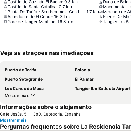
Castillo de Guzmán El Bueno
:
0.3
km
Duna de Bolon
Castillo de Santa Catalina
:
0.7
km
Monumental L
Punta De Tarifa - Southernmost Continental Point Of Europe
:
1.7
km
Mercado de Ab
Acueducto de El Cobre
:
16.3
km
Fuerte De Isla
Gare de Tanger-Maritime
:
16.8
km
Tangier Ibn Ba
Veja as atrações nas imediações
Puerto de Tarifa
Bolonia
Puerto Sotogrande
El Palmar
Los Caños de Meca
Tangier Ibn Battouta Airport
Mostrar mais
Informações sobre o alojamento
Calle Jesús, 5, 11380, Categoria, Espanha
Mostrar mais
Perguntas frequentes sobre La Residencia Tar