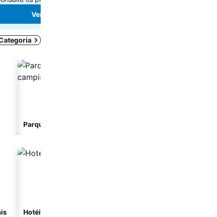
Ver preços
Ver preços
 Categoria
Parque de campismo
Albergue
is
Hotéis com spa
Hotéis na praia