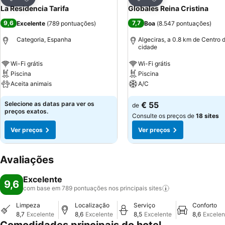
Partilhar
Partilhar
La Residencia Tarifa
Globales Reina Cristina
9,6
7,7
Excelente
(
789 pontuações
)
Boa
(
8.547 pontuações
)
Categoria, Espanha
Algeciras, a 0.8 km de Centro 
cidade
Wi-Fi grátis
Wi-Fi grátis
Piscina
Piscina
Aceita animais
A/C
Selecione as datas para ver os
€ 55
de
preços exatos.
Consulte os preços de
18 sites
Ver preços
Ver preços
Avaliações
Excelente
9,6
com base em 789 pontuações nos principais
sites
Limpeza
Localização
Serviço
Conforto
8,7
Excelente
8,6
Excelente
8,5
Excelente
8,6
Excelen