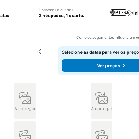
Hóspedes e quartos
PT · €
In
datas
2 hóspedes, 1 quarto.
Como os pagamentos influenciam os
Adicionar aos favoritos
Selecione as datas para ver os preço
Partilhar
Ver preços
A carregar
A carregar