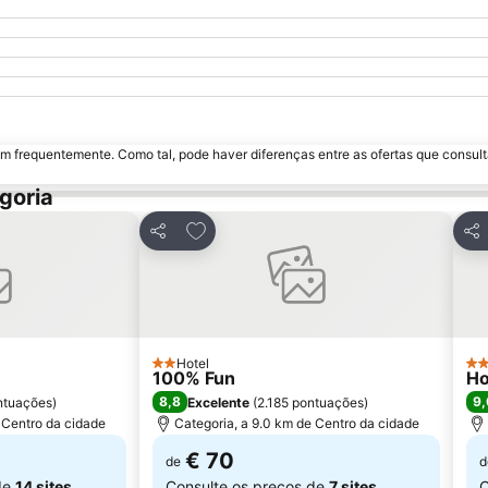
m frequentemente. Como tal, pode haver diferenças entre as ofertas que consult
goria
avoritos
Adicionar aos favoritos
Partilhar
Par
Hotel
2 Estrelas
3 E
100% Fun
Ho
8,8
9,
ntuações
)
Excelente
(
2.185 pontuações
)
 Centro da cidade
Categoria, a 9.0 km de Centro da cidade
€ 70
de
d
de
14 sites
Consulte os preços de
7 sites
C