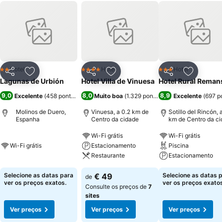
Hotel
Hotel
Hotel
2 Estrelas
4 Estrelas
3 Estrelas
Partilhar
Adicionar aos favoritos
Partilhar
Adicionar aos favoritos
Partilhar
Adicionar
Lagunas de Urbión
Hotel Villa de Vinuesa
Hotel Rural Reman
9,0
8,0
8,9
Excelente
(
458 pontuações
)
Muito boa
(
1.329 pontuações
Excelente
)
(
697 p
Molinos de Duero,
Vinuesa, a 0.2 km de
Sotillo del Rincón, 
Espanha
Centro da cidade
km de Centro da c
Wi-Fi grátis
Wi-Fi grátis
Wi-Fi grátis
Estacionamento
Piscina
Restaurante
Estacionamento
Selecione as datas para
€ 49
Selecione as datas 
de
ver os preços exatos.
ver os preços exatos
Consulte os preços de
7
sites
Ver preços
Ver preços
Ver preços