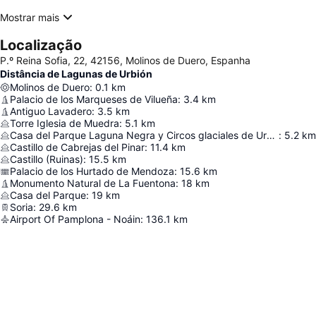
Mostrar mais
Localização
P.º Reina Sofia, 22, 42156, Molinos de Duero, Espanha
Distância de Lagunas de Urbión
Molinos de Duero
:
0.1
km
Palacio de los Marqueses de Vilueña
:
3.4
km
Antiguo Lavadero
:
3.5
km
Torre Iglesia de Muedra
:
5.1
km
Casa del Parque Laguna Negra y Circos glaciales de Urbión
:
5.2
km
Castillo de Cabrejas del Pinar
:
11.4
km
Castillo (Ruinas)
:
15.5
km
Palacio de los Hurtado de Mendoza
:
15.6
km
Monumento Natural de La Fuentona
:
18
km
Casa del Parque
:
19
km
Soria
:
29.6
km
Airport Of Pamplona - Noáin
:
136.1
km