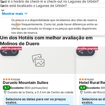
Qual é o horário de check-in e check-out no Lagunas de Urbión?
Onde está localizado o Lagunas de Urbión?
Mostrar mais
Os preços e a disponibilidade que recebemos dos sites de reserva
mudam frequentemente. Como tal, pode haver diferenças entre as
ofertas que consulta no trivago e os preços que estão disponíveis
nos sites de reserva.
Um dos Hotéis com melhor avaliação em
Molinos de Duero
Escolha popular
Escolha popular
Partilhar
Adicionar aos favoritos
Partilhar
Adiciona
Hotel
Hotel
4 Estrelas
3 Estrelas
Duruelo Mountain Suites
Hotel Rural 
9,7
8,9
Excelente
(
840 pontuações
)
Excelente
(
69
Duruelo de la Sierra, a 0.3 km de Centro da cidade
Sotillo del Rinc
Selecione as datas para ver os preços
Selecione as d
exatos.
exatos.