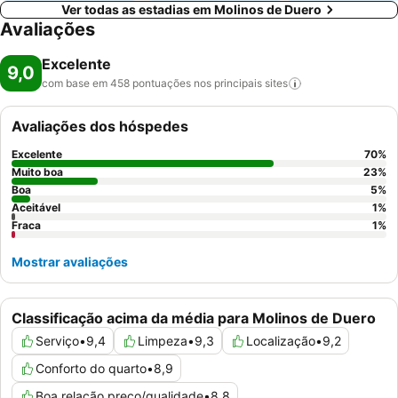
Ver todas as estadias em Molinos de Duero
Avaliações
Excelente
9,0
com base em 458 pontuações nos principais
sites
Avaliações dos hóspedes
Excelente
70
%
Muito boa
23
%
Boa
5
%
Aceitável
1
%
Fraca
1
%
Mostrar avaliações
Classificação acima da média para Molinos de Duero
Serviço
•
9,4
Limpeza
•
9,3
Localização
•
9,2
Conforto do quarto
•
8,9
Boa relação preço/qualidade
•
8,8