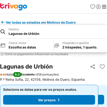
Favoritos
Iniciar
Me
Ver todas as estadias em Molinos de Duero
Destino
Lagunas de Urbión
Check-in/out
Hóspedes e quartos
Escolha as datas
2 hóspedes, 1 quarto.
Como os pagamentos influenciam os resultados
Lagunas de Urbión
Partilhar
Ad
Hotel
9,0
Excelente
(
458 pontuações
)
2 Estrelas
P.º Reina Sofia, 22, 42156, Molinos de Duero, Espanha
Selecione as datas para ver os preços exatos.
Selecione as datas para ver os preços exatos.
Ver preços
Ver preços