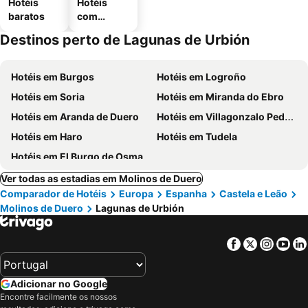
Hotéis
Hotéis
baratos
com
estaciona
Destinos perto de Lagunas de Urbión
mento
Hotéis em Burgos
Hotéis em Logroño
Hotéis em Soria
Hotéis em Miranda do Ebro
Hotéis em Aranda de Duero
Hotéis em Villagonzalo Pedernales
Hotéis em Haro
Hotéis em Tudela
Hotéis em El Burgo de Osma
Ver todas as estadias em Molinos de Duero
Comparador de Hotéis
Europa
Espanha
Castela e Leão
Molinos de Duero
Lagunas de Urbión
Facebook
Twitter
Insta
Yo
Adicionar no Google
Encontre facilmente os nossos