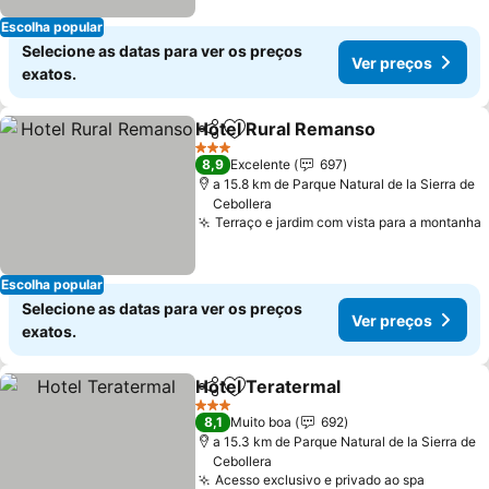
Escolha popular
Selecione as datas para ver os preços
Ver preços
exatos.
Hotel Rural Remanso
Partilhar
Adicionar aos favoritos
3 Estrelas
8,9
Excelente
697
a 15.8 km de Parque Natural de la Sierra de
Cebollera
Terraço e jardim com vista para a montanha
Escolha popular
Selecione as datas para ver os preços
Ver preços
exatos.
Hotel Teratermal
Partilhar
Adicionar aos favoritos
3 Estrelas
8,1
Muito boa
692
a 15.3 km de Parque Natural de la Sierra de
Cebollera
Acesso exclusivo e privado ao spa