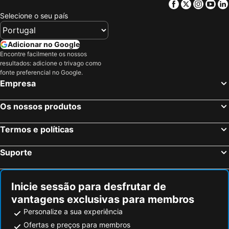
Facebook
Twitter
Insta
Yo
Estadio de San Mamés
Estación de esquí Alto Campoo
Selecione o seu país
Hortaleza
Fitur
Puerto de Navacerrada
Guadalajara
Adicionar no Google
Plaza Castilla
España
Encontre facilmente os nossos
resultados: adicione o trivago como
Segovia
Donostiako
fonte preferencial no Google.
Empresa
Praia de Sardinero
Estación de Esquí de Astún
Metro de Bilbao
Intxaurrondo
Os nossos produtos
Parque da Natureza de Cabárceno
Valdesquí
Ciudad Real Madrid
Gran Casino Bilbao
Termos e políticas
Centro de Interpretación del Litoral
Plaza Mayor
Suporte
Barajas Metro Station
Las Arenas
Zaragoza 1908
La Pinilla
Inicie sessão para desfrutar de
Complejo kárstico de Orbaneja del Castillo
Casco Viejo
vantagens exclusivas para membros
Bilbo Zaharra
Feria de Valladolid
Personalize a sua experiência
Parroquia de San Sebastián de Garabandal
Aeropuerto T4 Metro Station
Ofertas e preços para membros