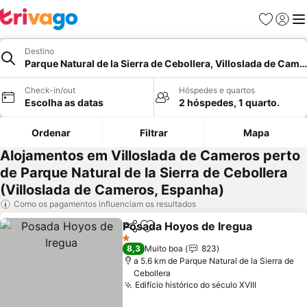
Favoritos
Iniciar
Me
Destino
Parque Natural de la Sierra de Cebollera, Villoslada de Came
Check-in/out
Hóspedes e quartos
Escolha as datas
2 hóspedes, 1 quarto.
Ordenar
Filtrar
Mapa
Alojamentos em Villoslada de Cameros perto
de Parque Natural de la Sierra de Cebollera
(Villoslada de Cameros, Espanha)
Como os pagamentos influenciam os resultados
Posada Hoyos de Iregua
Partilhar
Adicionar aos favoritos
1 Estrelas
8,3
Muito boa
823
a 5.6 km de Parque Natural de la Sierra de
Cebollera
Edifício histórico do século XVIII