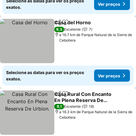
Selecione as datas para ver os preços
Ver preços
exatos.
Casa del Horno
Partilhar
Adicionar aos favoritos
9,3
Excelente
7
a 16.7 km de Parque Natural de la Sierra de
Cebollera
Selecione as datas para ver os preços
Ver preços
exatos.
Casa Rural Con Encanto
Partilhar
Adicionar aos favoritos
En Plena Reserva De
Urbion.
9,1
Excelente
18
a 16.3 km de Parque Natural de la Sierra de
Cebollera