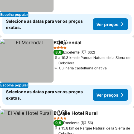
Escolha popular
Selecione as datas para ver os preços
Ver preços
exatos.
El Morendal
Partilhar
Adicionar aos favoritos
4 Estrelas
8,6
Excelente
662
a 19.3 km de Parque Natural de la Sierra de
Cebollera
Culinária castelhana criativa
Escolha popular
Selecione as datas para ver os preços
Ver preços
exatos.
El Valle Hotel Rural
Partilhar
Adicionar aos favoritos
4 Estrelas
9,5
Excelente
56
a 15.8 km de Parque Natural de la Sierra de
Cebollera