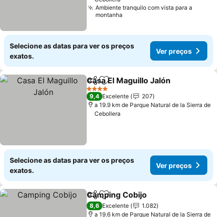
Ambiente tranquilo com vista para a
montanha
Selecione as datas para ver os preços
Ver preços
exatos.
Casa El Maguillo Jalón
Partilhar
Adicionar aos favoritos
4 Estrelas
9,4
Excelente
207
a 19.9 km de Parque Natural de la Sierra de
Cebollera
Selecione as datas para ver os preços
Ver preços
exatos.
Camping Cobijo
Partilhar
Adicionar aos favoritos
8,6
Excelente
1.082
a 19.6 km de Parque Natural de la Sierra de