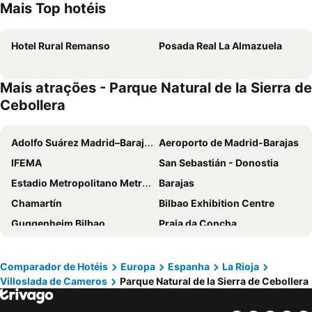
Mais Top hotéis
Hotel Rural Remanso
Posada Real La Almazuela
Mais atrações - Parque Natural de la Sierra de
Cebollera
Adolfo Suárez Madrid–Barajas Airport
Aeroporto de Madrid-Barajas
IFEMA
San Sebastián - Donostia
Estadio Metropolitano Metro Station
Barajas
Chamartín
Bilbao Exhibition Centre
Guggenheim Bilbao
Praia da Concha
Aeropuerto
Aeropuerto de Bilbao-Loiu
Circuito del Jarama
Centro Comercial Gran Vía de Hortaleza
Comparador de Hotéis
Europa
Espanha
La Rioja
Villoslada de Cameros
Parque Natural de la Sierra de Cebollera
Estación de Chamartín
Centro
Plaza Mayor
Bilbao La Vieja