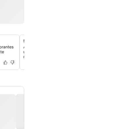
Suítes espaçosas com varandas privativas
mbrantes
Aproveite suítes amplas com sala de estar separada, u
nte
uma grande varanda ou terraço com vistas deslumbrant
mar ou para a montanha.