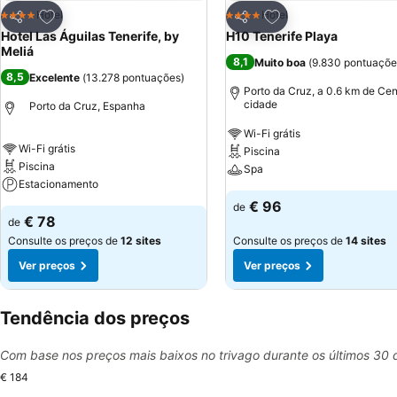
Adicionar aos favoritos
Adicionar aos favor
Hotel
Hotel
4 Estrelas
4 Estrelas
Partilhar
Partilhar
Hotel Las Águilas Tenerife, by
H10 Tenerife Playa
Meliá
8,1
Muito boa
(
9.830 pontuaçõe
8,5
Excelente
(
13.278 pontuações
)
Porto da Cruz, a 0.6 km de Cen
cidade
Porto da Cruz, Espanha
Wi-Fi grátis
Wi-Fi grátis
Piscina
Piscina
Spa
Estacionamento
€ 96
de
€ 78
de
Consulte os preços de
12 sites
Consulte os preços de
14 sites
Ver preços
Ver preços
Tendência dos preços
Com base nos preços mais baixos no trivago durante os últimos 30 
€ 184