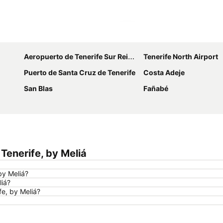
Ampliar mapa
Aeropuerto de Tenerife Sur Reina Sofía
Tenerife North Airport
Puerto de Santa Cruz de Tenerife
Costa Adeje
San Blas
Fañabé
Tenerife, by Meliá
by Meliá?
liá?
fe, by Meliá?