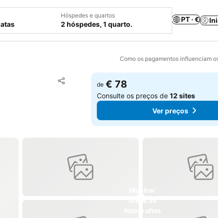
Hóspedes e quartos
PT · €
In
datas
2 hóspedes, 1 quarto.
Como os pagamentos influenciam os
Adicionar aos favoritos
€ 78
de
Partilhar
Consulte os preços de
12 sites
Ver preços