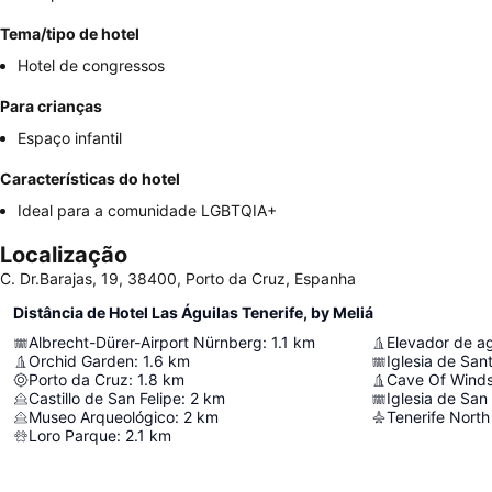
Tema/tipo de hotel
Hotel de congressos
Para crianças
Espaço infantil
Características do hotel
Ideal para a comunidade LGBTQIA+
Localização
C. Dr.Barajas, 19, 38400, Porto da Cruz, Espanha
Distância de Hotel Las Águilas Tenerife, by Meliá
Albrecht-Dürer-Airport Nürnberg
:
1.1
km
Orchid Garden
:
1.6
km
Iglesia de San
Porto da Cruz
:
1.8
km
Cave Of Wind
Castillo de San Felipe
:
2
km
Iglesia de San
Museo Arqueológico
:
2
km
Tenerife North
Loro Parque
:
2.1
km