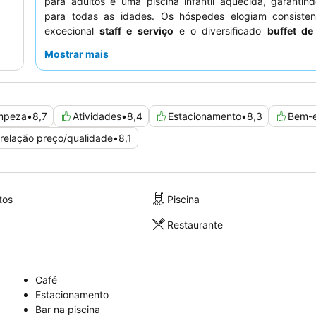
para adultos e uma piscina infantil aquecida, garantin
para todas as idades. Os hóspedes elogiam consiste
excecional
staff e serviço
e o diversificado
buffet d
almoço
, que inclui uma estação de omeletes. Para uma 
Mostrar mais
verdadeiramente indulgente, considere reservar uma
jacuzzi
e vista para o mar.
mpeza
•
8,7
Atividades
•
8,4
Estacionamento
•
8,3
Bem-e
relação preço/qualidade
•
8,1
tos
Piscina
Restaurante
Café
Estacionamento
Bar na piscina