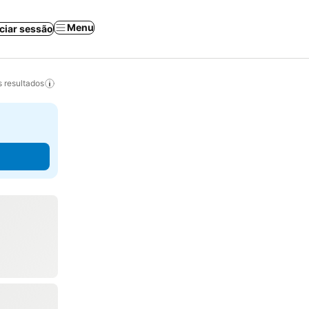
Menu
iciar sessão
 resultados