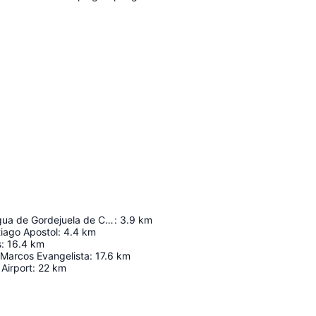
Elevador de agua de Gordejuela de Casa Hamilton
:
3.9
km
tiago Apostol
:
4.4
km
s
:
16.4
km
 Marcos Evangelista
:
17.6
km
 Airport
:
22
km