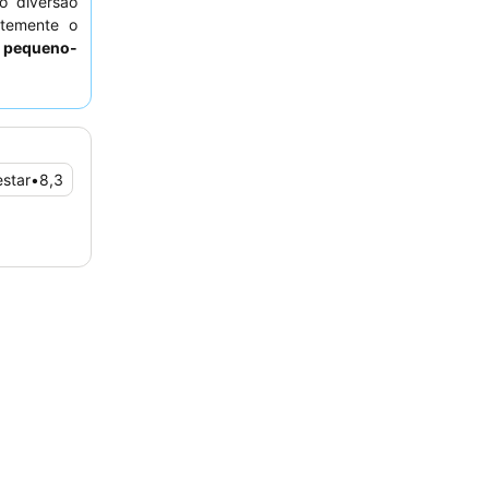
do diversão
ntemente o
e pequeno-
experiência
suite com
star
•
8,3