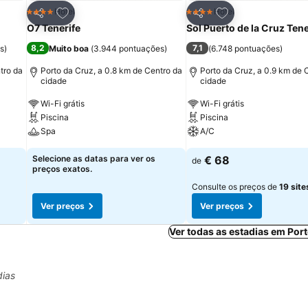
itos
Adicionar aos favoritos
Adicionar aos fav
Hotel
Hotel
4 Estrelas
4 Estrelas
Partilhar
Partilhar
O7 Tenerife
Sol Puerto de la Cruz Tene
8,2
7,1
s
)
Muito boa
(
3.944 pontuações
)
(
6.748 pontuações
)
tro da
Porto da Cruz, a 0.8 km de Centro da
Porto da Cruz, a 0.9 km de 
cidade
cidade
Wi-Fi grátis
Wi-Fi grátis
Piscina
Piscina
Spa
A/C
Selecione as datas para ver os
€ 68
de
preços exatos.
Consulte os preços de
19 site
Ver preços
Ver preços
Ver todas as estadias em Por
dias