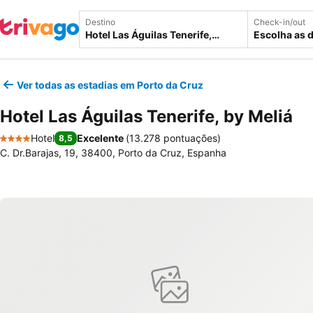
Destino
Check-in/out
Escolha as 
Ver todas as estadias em Porto da Cruz
Hotel Las Águilas Tenerife, by Meliá
Hotel
Excelente
(
13.278 pontuações
)
8,5
4 Estrelas
C. Dr.Barajas, 19, 38400, Porto da Cruz, Espanha