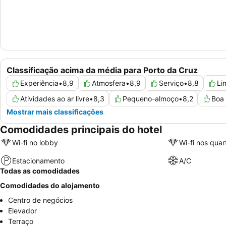
Classificação acima da média para Porto da Cruz
Experiência
•
8,9
Atmosfera
•
8,9
Serviço
•
8,8
Li
Atividades ao ar livre
•
8,3
Pequeno-almoço
•
8,2
Boa 
Mostrar mais classificações
Comodidades principais do hotel
Wi-fi no lobby
Wi-fi nos quar
Estacionamento
A/C
Todas as comodidades
Comodidades do alojamento
Centro de negócios
Elevador
Terraço