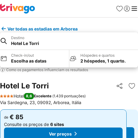
Favoritos
Iniciar
Me
Ver todas as estadias em Arborea
Destino
Hotel Le Torri
Check-in/out
Hóspedes e quartos
Escolha as datas
2 hóspedes, 1 quarto.
Como os pagamentos influenciam os resultados
Hotel Le Torri
Partilhar
Ad
Hotel
8,6
Excelente
(
1.439 pontuações
)
4 Estrelas
Via Sardegna, 23, 09092, Arborea, Itália
€ 85
€ 85
de
de
Consulte os preços de
6 sites
Consulte os preços de
6 sites
Ver preços
Ver preços