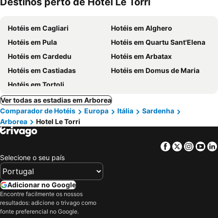
Destinos perto de Hotel Le Torri
ment
Hotéis em Cagliari
Hotéis em Alghero
Hotéis em Pula
Hotéis em Quartu Sant'Elena
Hotéis em Cardedu
Hotéis em Arbatax
Hotéis em Castiadas
Hotéis em Domus de Maria
Hotéis em Tortoli
Ver todas as estadias em Arborea
Comparador de Hotéis
Europa
Itália
Sardenha
Arborea
Hotel Le Torri
Facebook
Twitter
Insta
Yo
Selecione o seu país
Adicionar no Google
Encontre facilmente os nossos
resultados: adicione o trivago como
fonte preferencial no Google.