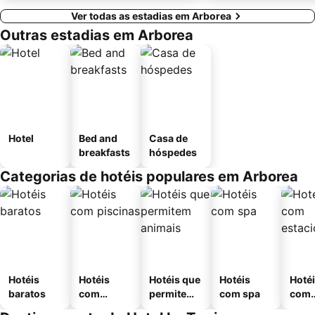
Ver todas as estadias em Arborea
Outras estadias em Arborea
Hotel
Bed and
Casa de
breakfasts
hóspedes
Categorias de hotéis populares em Arborea
Hotéis
Hotéis
Hotéis que
Hotéis
Hoté
baratos
com
permitem
com spa
com
piscinas
animais
esta