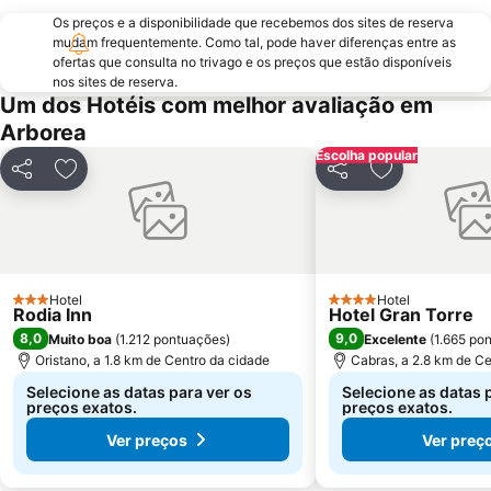
Os preços e a disponibilidade que recebemos dos sites de reserva
mudam frequentemente. Como tal, pode haver diferenças entre as
ofertas que consulta no trivago e os preços que estão disponíveis
nos sites de reserva.
Um dos Hotéis com melhor avaliação em
Arborea
Escolha popular
Partilhar
Adicionar aos favoritos
Partilhar
Adicionar aos
Hotel
Hotel
3 Estrelas
4 Estrelas
Rodia Inn
Hotel Gran Torre
8,0
9,0
Muito boa
(
1.212 pontuações
)
Excelente
(
1.665 po
Oristano, a 1.8 km de Centro da cidade
Cabras, a 2.8 km de Ce
Selecione as datas para ver os
Selecione as datas 
preços exatos.
preços exatos.
Ver preços
Ver preç