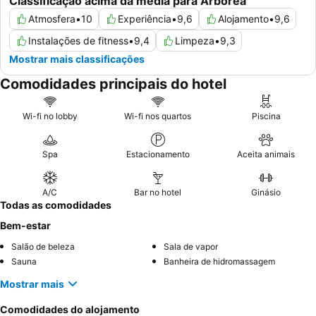
Classificação acima da média para Arborea
Atmosfera
•
10
Experiência
•
9,6
Alojamento
•
9,6
Instalações de fitness
•
9,4
Limpeza
•
9,3
Mostrar mais classificações
Comodidades principais do hotel
Wi-fi no lobby
Wi-fi nos quartos
Piscina
Spa
Estacionamento
Aceita animais
A/C
Bar no hotel
Ginásio
Todas as comodidades
Bem-estar
Salão de beleza
Sala de vapor
Sauna
Banheira de hidromassagem
Mostrar mais
Comodidades do alojamento