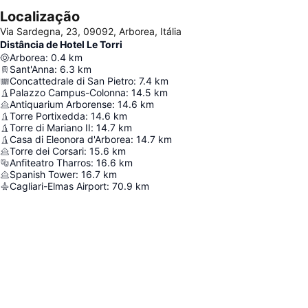
Localização
Via Sardegna, 23, 09092, Arborea, Itália
Distância de Hotel Le Torri
Arborea
:
0.4
km
Sant'Anna
:
6.3
km
Concattedrale di San Pietro
:
7.4
km
Palazzo Campus-Colonna
:
14.5
km
Antiquarium Arborense
:
14.6
km
Torre Portixedda
:
14.6
km
Torre di Mariano II
:
14.7
km
Casa di Eleonora d'Arborea
:
14.7
km
Torre dei Corsari
:
15.6
km
Anfiteatro Tharros
:
16.6
km
Spanish Tower
:
16.7
km
Cagliari-Elmas Airport
:
70.9
km