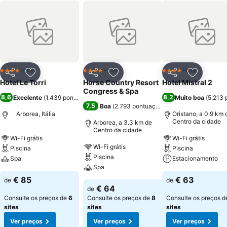
Hotel
Hotel
Hotel
4 Estrelas
4 Estrelas
4 Estrelas
Partilhar
Adicionar aos favoritos
Partilhar
Adicionar aos favoritos
Partilhar
Adicionar
Hotel Le Torri
Horse Country Resort
Hotel Mistral 2
Congress & Spa
8,6
8,2
Excelente
(
1.439 pontuações
)
Muito boa
(
5.213 
7,5
Boa
(
2.793 pontuações
)
Arborea, Itália
Oristano, a 0.9 km 
Centro da cidade
Arborea, a 3.3 km de
Centro da cidade
Wi-Fi grátis
Wi-Fi grátis
Wi-Fi grátis
Piscina
Piscina
Piscina
Spa
Estacionamento
Spa
€ 85
€ 63
de
de
€ 64
de
Consulte os preços de
6
Consulte os preços de
8
Consulte os preços 
sites
sites
sites
Ver preços
Ver preços
Ver preços