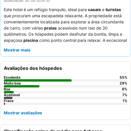
atualização: 30 Jul 2026
Este hotel é um refúgio tranquilo, ideal para
casais
e
turistas
que procuram uma escapadela relaxante. A propriedade está
convenientemente localizada para explorar a área circundante
de carro, com várias
praias
acessíveis num raio de 30
quilómetros. Os hóspedes podem desfrutar da bonita, limpa e
espaçosa
piscina
como ponto central para relaxar. A excecional
gentileza dos funcionários e o
pequeno-almoço
rico e variado,
Mostrar mais
com opções sem glúten, recebem consistentemente muitos
elogios. Para uma estadia mais tranquila, considere pedir um
quarto virado para o jardim.
Avaliações dos hóspedes
Excelente
55
%
Muito boa
29
%
Boa
8
%
Aceitável
7
%
Fraca
1
%
Mostrar avaliações