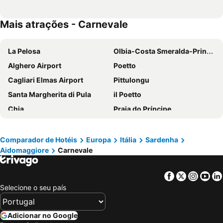
Mais atrações - Carnevale
La Pelosa
Olbia-Costa Smeralda-Prince Karim Aga Khan IV Airport
Alghero Airport
Poetto
Cagliari Elmas Airport
Pittulongu
Santa Margherita di Pula
il Poetto
Chia
Praia do Príncipe
Cala Brandinchi
Porto Giunco
Tuerredda
Praia Capriccioli
Comparador de Hotéis
Europa
Itália
Sardenha
Aidomaggiore
Carnevale
Spiaggia di Simius
Cagliari Railway Station
Spiaggia Simius
Via Lido
Facebook
Twitter
Insta
Yo
Calamosca
Cala di Volpe
Selecione o seu país
Baia Sardinia
Santa Giulia
Cala Goloritzè
Punta Molentis
Adicionar no Google