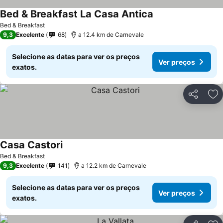
Bed & Breakfast La Casa Antica
Bed & Breakfast
9,3
Excelente
68
a 12.4 km de Carnevale
Selecione as datas para ver os preços
Ver preços
exatos.
Partilhar
Ad
Casa Castori
Bed & Breakfast
9,3
Excelente
141
a 12.2 km de Carnevale
Selecione as datas para ver os preços
Ver preços
exatos.