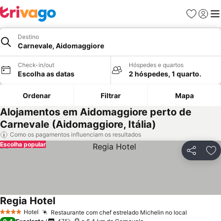
Favoritos
Iniciar
Me
Destino
Carnevale, Aidomaggiore
Check-in/out
Hóspedes e quartos
Escolha as datas
2 hóspedes, 1 quarto.
Ordenar
Filtrar
Mapa
Alojamentos em Aidomaggiore perto de
Carnevale (Aidomaggiore, Itália)
Como os pagamentos influenciam os resultados
Escolha popular
Partilhar
Ad
Regia Hotel
Hotel
Restaurante com chef estrelado Michelin no local
4 Estrelas