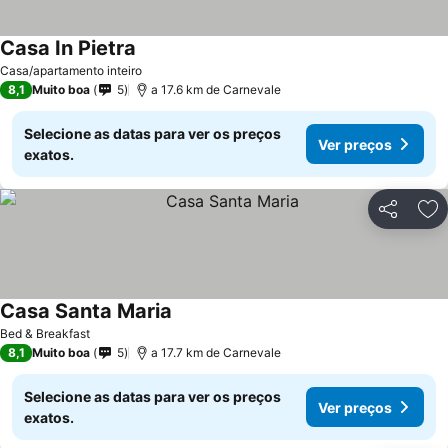
Casa In Pietra
Casa/apartamento inteiro
8,1
Muito boa
5
a 17.6 km de Carnevale
Selecione as datas para ver os preços
Ver preços
exatos.
Partilhar
Ad
Casa Santa Maria
Bed & Breakfast
8,1
Muito boa
5
a 17.7 km de Carnevale
Selecione as datas para ver os preços
Ver preços
exatos.