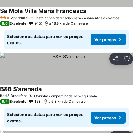
Sa Mola Villa Maria Francesca
Aparthotel
Instalações dedicadas para casamentos e eventos
3 Estrelas
8,6
Excelente
945
a 18.8 km de Carnevale
Selecione as datas para ver os preços
Ver preços
exatos.
Partilhar
Ad
B&B S'arenada
Bed & Breakfast
Cozinha compartilhada bem equipada
9,4
Excelente
158
a 6.3 km de Carnevale
Selecione as datas para ver os preços
Ver preços
exatos.