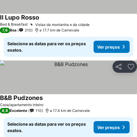
Il Lupo Rosso
Bed & Breakfast
Vistas da montanha e da cidade
7,6
Boa
210
a 17.7 km de Carnevale
Selecione as datas para ver os preços
Ver preços
exatos.
Partilhar
Ad
B&B Pudzones
Casa/apartamento inteiro
8,9
Excelente
110
a 17.4 km de Carnevale
Selecione as datas para ver os preços
Ver preços
exatos.