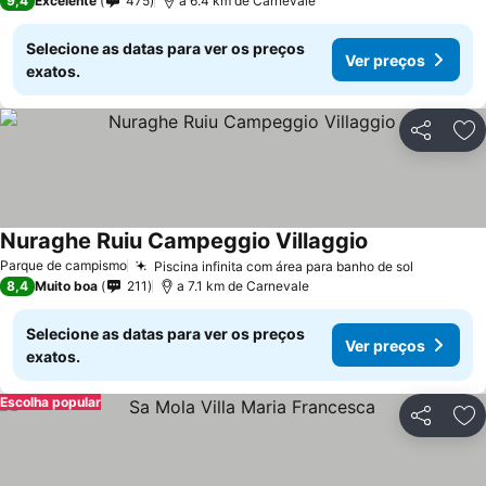
9,4
Excelente
475
a 6.4 km de Carnevale
Selecione as datas para ver os preços
Ver preços
exatos.
Partilhar
Ad
Nuraghe Ruiu Campeggio Villaggio
Parque de campismo
Piscina infinita com área para banho de sol
8,4
Muito boa
211
a 7.1 km de Carnevale
Selecione as datas para ver os preços
Ver preços
exatos.
Escolha popular
Partilhar
Ad