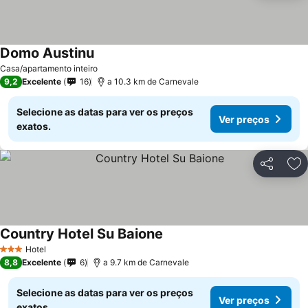
Domo Austinu
Casa/apartamento inteiro
9,2
Excelente
16
a 10.3 km de Carnevale
Selecione as datas para ver os preços
Ver preços
exatos.
Partilhar
Ad
Country Hotel Su Baione
Hotel
3 Estrelas
8,8
Excelente
6
a 9.7 km de Carnevale
Selecione as datas para ver os preços
Ver preços
exatos.