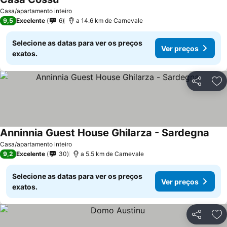
Casa/apartamento inteiro
9,5
Excelente
6
a 14.6 km de Carnevale
Selecione as datas para ver os preços
Ver preços
exatos.
Partilhar
Ad
Anninnia Guest House Ghilarza - Sardegna
Casa/apartamento inteiro
9,2
Excelente
30
a 5.5 km de Carnevale
Selecione as datas para ver os preços
Ver preços
exatos.
Partilhar
Ad