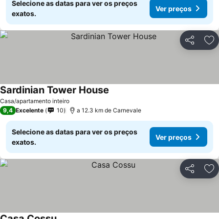
Selecione as datas para ver os preços
Ver preços
exatos.
Partilhar
Ad
Sardinian Tower House
Casa/apartamento inteiro
9,4
Excelente
10
a 12.3 km de Carnevale
Selecione as datas para ver os preços
Ver preços
exatos.
Partilhar
Ad
Casa Cossu