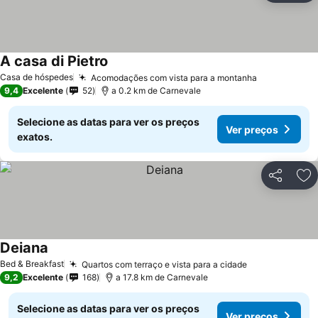
A casa di Pietro
Casa de hóspedes
Acomodações com vista para a montanha
9,4
Excelente
52
a 0.2 km de Carnevale
Selecione as datas para ver os preços
Ver preços
exatos.
Partilhar
Ad
Deiana
Bed & Breakfast
Quartos com terraço e vista para a cidade
9,2
Excelente
168
a 17.8 km de Carnevale
Selecione as datas para ver os preços
Ver preços