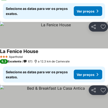
Selecione as datas para ver os preços
Ver preços
exatos.
Partilhar
Ad
La Fenice House
Aparthotel
3 Estrelas
9,3
Excelente
67
a 12.3 km de Carnevale
Selecione as datas para ver os preços
Ver preços
exatos.
Partilhar
Ad