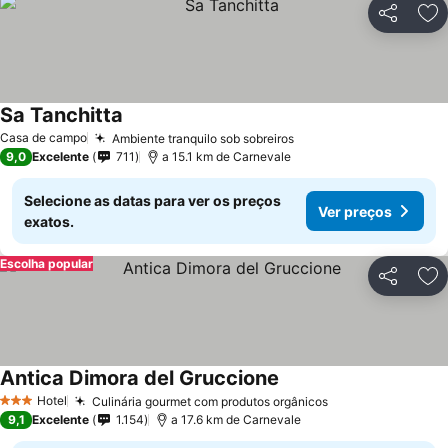
Partilhar
Ad
Sa Tanchitta
Casa de campo
Ambiente tranquilo sob sobreiros
9,0
Excelente
711
a 15.1 km de Carnevale
Selecione as datas para ver os preços
Ver preços
exatos.
Escolha popular
Partilhar
Ad
Antica Dimora del Gruccione
Hotel
Culinária gourmet com produtos orgânicos
3 Estrelas
9,1
Excelente
1.154
a 17.6 km de Carnevale