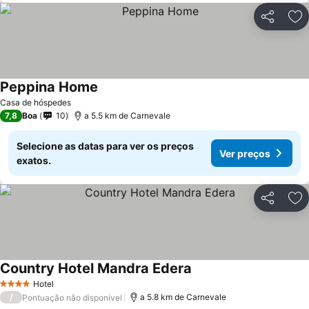
Partilhar
Ad
Peppina Home
Casa de hóspedes
7,8
Boa
10
a 5.5 km de Carnevale
Selecione as datas para ver os preços
Ver preços
exatos.
Partilhar
Ad
Country Hotel Mandra Edera
Hotel
4 Estrelas
/
a 5.8 km de Carnevale
Pontuação não disponível