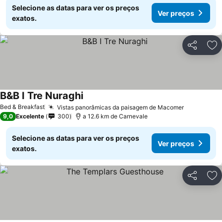
Selecione as datas para ver os preços
Ver preços
exatos.
Partilhar
Ad
B&B I Tre Nuraghi
Bed & Breakfast
Vistas panorâmicas da paisagem de Macomer
9,0
Excelente
300
a 12.6 km de Carnevale
Selecione as datas para ver os preços
Ver preços
exatos.
Partilhar
Ad