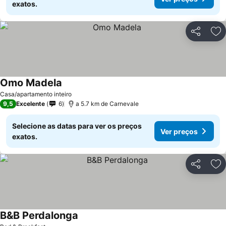
exatos.
Partilhar
Ad
Omo Madela
Casa/apartamento inteiro
9,5
Excelente
6
a 5.7 km de Carnevale
Selecione as datas para ver os preços
Ver preços
exatos.
Partilhar
Ad
B&B Perdalonga