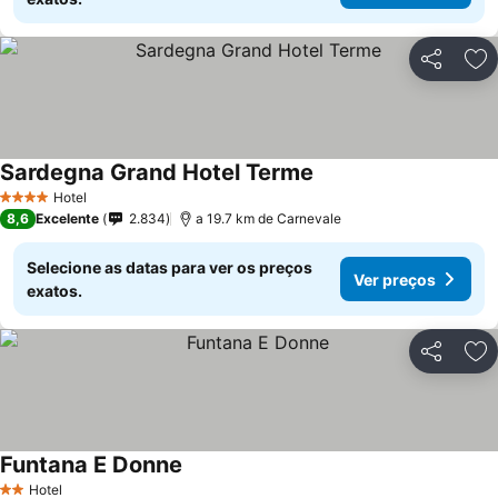
Partilhar
Ad
Sardegna Grand Hotel Terme
Hotel
4 Estrelas
8,6
Excelente
2.834
a 19.7 km de Carnevale
Selecione as datas para ver os preços
Ver preços
exatos.
Partilhar
Ad
Funtana E Donne
Hotel
2 Estrelas