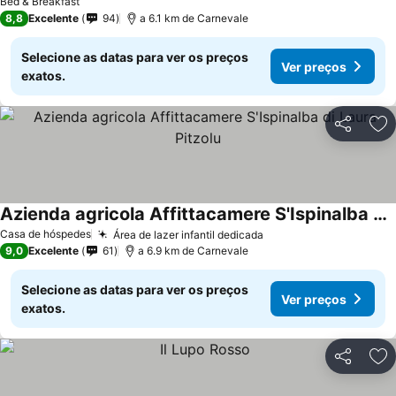
Bed & Breakfast
8,8
Excelente
94
a 6.1 km de Carnevale
Selecione as datas para ver os preços
Ver preços
exatos.
Partilhar
Ad
Azienda agricola Affittacamere S'Ispinalba di Laura Pitzolu
Casa de hóspedes
Área de lazer infantil dedicada
9,0
Excelente
61
a 6.9 km de Carnevale
Selecione as datas para ver os preços
Ver preços
exatos.
Partilhar
Ad