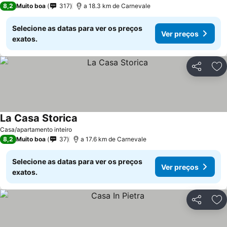
8,2
Muito boa
317
a 18.3 km de Carnevale
Selecione as datas para ver os preços
Ver preços
exatos.
Partilhar
Ad
La Casa Storica
Casa/apartamento inteiro
8,2
Muito boa
37
a 17.6 km de Carnevale
Selecione as datas para ver os preços
Ver preços
exatos.
Partilhar
Ad