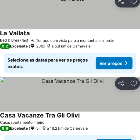
Partilhar
Ad
La Vallata
Bed & Breakfast
Terraço com vista para a montanha e o jardim
9,2
Excelente
239
a 5.8 km de Carnevale
Selecione as datas para ver os preços
Ver preços
exatos.
Partilhar
Ad
Casa Vacanze Tra Gli Olivi
Casa/apartamento inteiro
9,6
Excelente
5
a 19.2 km de Carnevale