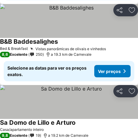
Partilhar
Ad
B&B Baddesalighes
Bed & Breakfast
Vistas panorâmicas de olivais e vinhedos
8,6
Excelente
250
a 19.3 km de Carnevale
Selecione as datas para ver os preços
Ver preços
exatos.
Partilhar
Ad
Sa Domo de Lillo e Arturo
Casa/apartamento inteiro
9,8
Excelente
19
a 19.2 km de Carnevale