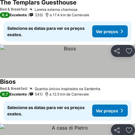
The Templars Guesthouse
Bed & Breakfast
Lareira externa charmosa
9,4
Excelente
235
a 17.4 km de Carnevale
Selecione as datas para ver os preços
Ver preços
exatos.
Partilhar
Ad
Bisos
Bed & Breakfast
Quartos únicos inspirados na Sardenha
9,7
Excelente
541
a 12.5 km de Carnevale
Selecione as datas para ver os preços
Ver preços
exatos.
Partilhar
Ad