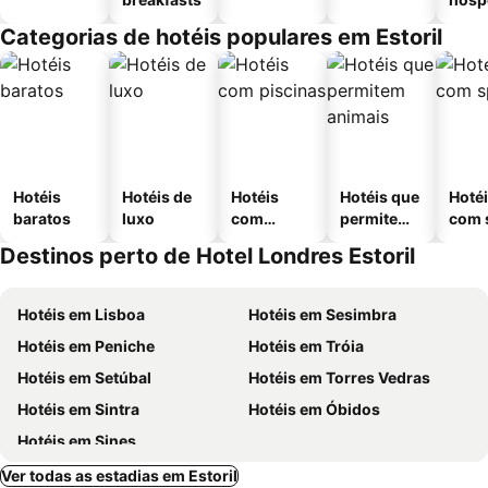
Categorias de hotéis populares em Estoril
Hotéis
Hotéis de
Hotéis
Hotéis que
Hoté
baratos
luxo
com
permitem
com 
piscinas
animais
Destinos perto de Hotel Londres Estoril
Hotéis em Lisboa
Hotéis em Sesimbra
Hotéis em Peniche
Hotéis em Tróia
Hotéis em Setúbal
Hotéis em Torres Vedras
Hotéis em Sintra
Hotéis em Óbidos
Hotéis em Sines
Ver todas as estadias em Estoril