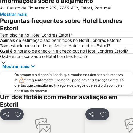
Informações sobre o alojamento
Benfica
Praias de Santa Cruz
Av. Fausto de Figueiredo 279, 2765-412, Estoril, Portugal
Baixa de Lisboa
Parque Eduardo VII
Mostrar mais
Praça de Touros de Campo Pequeno
Praia das Azenhas do Mar
Perguntas frequentes sobre Hotel Londres
Estação de Caminhos de Ferro de Sete Rios
Belém
Estoril
Avenida da Liberdade
da Figueirinha
Tem piscina no Hotel Londres Estoril?
Animais de estimação são permitidos no Hotel Londres Estoril?
Marquês de Pombal
Estádio do Restelo
Tem estacionamento disponível no Hotel Londres Estoril?
Qual é o horário de check-in e check-out no Hotel Londres Estoril?
Praia das Maçãs
Fonte da Telha
Onde está localizado o Hotel Londres Estoril?
Praia Tróia Mar
Praia da Ericeira
Mostrar mais
Parque Natural da Arrabida
Campo Grande
Os preços e a disponibilidade que recebemos dos sites de reserva
Lagoa de Albufeira
do Ouro Sesimbra
mudam frequentemente. Como tal, pode haver diferenças entre as
ofertas que consulta no trivago e os preços que estão disponíveis
Tróia Beach
Alcântara
nos sites de reserva.
Oceanário de Lisboa
Praia da Caparica
Um dos Hotéis com melhor avaliação em
Estoril
Chiado
Fundaçao Champalimaud
Alvalade
Praça do Rossio
Partilhar
Adicionar aos favoritos
Partilhar
Adicionar aos
Gare do Oriente
Centro Comercial Vasco da Gama
Centro Colombo
Estádio José Alvalade