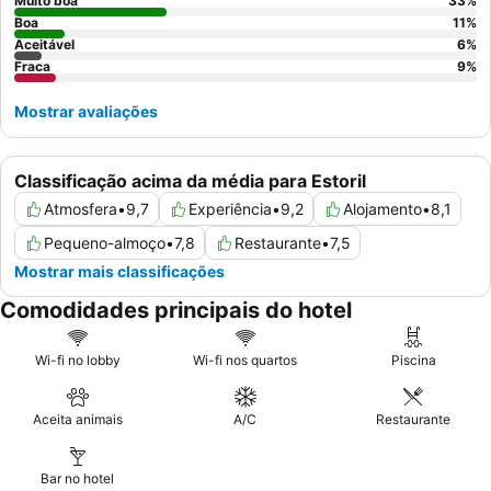
Muito boa
33
%
Boa
11
%
Aceitável
6
%
Fraca
9
%
Mostrar avaliações
Classificação acima da média para Estoril
Atmosfera
•
9,7
Experiência
•
9,2
Alojamento
•
8,1
Pequeno-almoço
•
7,8
Restaurante
•
7,5
Mostrar mais classificações
Comodidades principais do hotel
Wi-fi no lobby
Wi-fi nos quartos
Piscina
Aceita animais
A/C
Restaurante
Bar no hotel