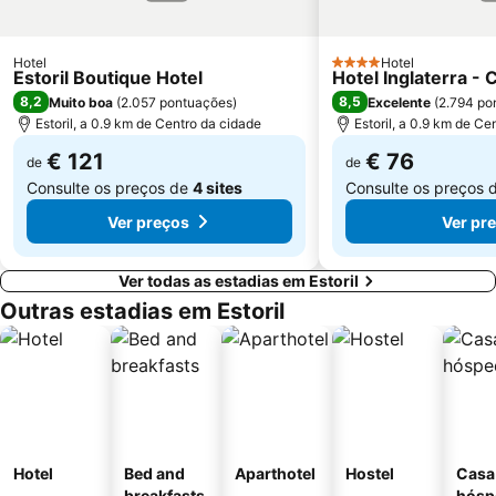
Wonderland Lisboa
Algés Beach
Lumiar
Coliseu dos Recreios
Hotel
Hotel
4 Estrelas
Estoril Boutique Hotel
Hotel Inglaterra -
Praia da Ribeira do Cavalo
Galapinhos Beach
8,2
8,5
Muito boa
(
2.057 pontuações
)
Excelente
(
2.794 po
Telheiras
Praça do Comércio
Estoril, a 0.9 km de Centro da cidade
Estoril, a 0.9 km de Ce
€ 121
€ 76
de
de
Consulte os preços de
4 sites
Consulte os preços 
Ver preços
Ver pr
Ver todas as estadias em Estoril
Outras estadias em Estoril
Hotel
Bed and
Aparthotel
Hostel
Casa
breakfasts
hósp