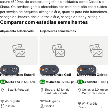
casino (500m), de campos de golfe e de cidades como Cascais e
Sintra. Os serviços gerais oferecidos por este hotel são constituídos
por serviço de pequeno-almoço diário, quartos para não fumadores,
serviço de limpeza dos quartos diário, serviço de baby-sitting e
Comparar com estadias semelhantes
serviço de lavandaria. Para que o hóspede usufrua de momentos de
descontracção e lazer, o hotel oferece piscina, jardins, parque
Alojamento selecionado
Alojamentos semelhantes
infantil, restaurante com serviço de pequeno-almoço e jantar, lobby
com bar, programas de animação e cabeleireiro. Para o hóspede
que viaja em negócios, o hotel dispõe de recepção com abertura
durante 24 horas, serviço de impressão e fax e 2 salas de
conferências com equipamentos audiovisuais e spot internet com
taxa. Os quartos do hotel possuem decoração moderna e
acessibilidades como varanda com vistas para o jardim ou piscina,
cofre, televisão de ecrã plano por cabo, controlo da temperatura,
Hotel
Hotel
Hotel
3 Estrelas
4 Estrelas
2 Estrelas
Partilhar
Adicionar aos favoritos
Partilhar
Adicionar aos favoritos
Partilhar
Adicionar
telefone com linha directa, acesso à internet, casa de banho com
Hotel Londres Estoril
Pestana Sintra Golf
Moov Hotel Oeiras
chuveiro/banheira, produtos de higiene pessoal e secador de
8,1
8,3
8,6
Muito boa
(
5.562 pontuações
Muito boa
)
(
12.657 pontuações
Excelente
)
(
3.656 
cabelo (a pedido).
Estoril, Portugal
Sintra, a 4.7 km de
Oeiras, a 2.0 km de
Centro da cidade
Centro da cidade
Wi-Fi grátis
Wi-Fi grátis
Wi-Fi grátis
Piscina
Piscina