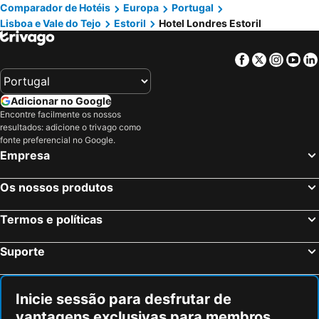
Comparador de Hotéis
Europa
Portugal
Lisboa e Vale do Tejo
Estoril
Hotel Londres Estoril
Facebook
Twitter
Insta
Yo
Adicionar no Google
Encontre facilmente os nossos
resultados: adicione o trivago como
fonte preferencial no Google.
Empresa
Os nossos produtos
Termos e políticas
Suporte
Inicie sessão para desfrutar de
vantagens exclusivas para membros