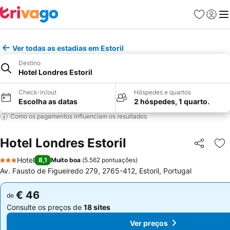
Favoritos
Iniciar
Me
Ver todas as estadias em Estoril
Destino
Hotel Londres Estoril
Check-in/out
Hóspedes e quartos
Escolha as datas
2 hóspedes, 1 quarto.
Como os pagamentos influenciam os resultados
Hotel Londres Estoril
Partilhar
Ad
Hotel
8,1
Muito boa
(
5.562 pontuações
)
3 Estrelas
Av. Fausto de Figueiredo 279, 2765-412, Estoril, Portugal
€ 46
€ 46
de
de
Consulte os preços de
18 sites
Consulte os preços de
18 sites
Ver preços
Ver preços