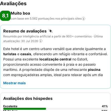
Avaliações
Muito boa
8,1
com base em 5.562 pontuações nos principais
sites
Resumo de avaliações
Resumido por inteligência artificial a partir de 900+ comentários · Última
atualização: 30 Jul 2026
Este hotel é um centro urbano versátil que atende igualmente a
turistas
e
casais
, oferecendo um refúgio vibrante e confortável.
Possui uma excelente
localização central
no Estoril,
proporcionando acesso conveniente à praia e ao passeio
marítimo. A propriedade dispõe de uma refrescante
piscina
com espreguiçadeiras amplas, ideal para relaxar após um dia
de exploração. Os hóspedes elogiam consistentemente o
Mostrar mais
excecional
staff e serviço
e o extenso
buffet de pequeno-
almoço
, que oferece uma seleção variada de opções frescas.
Para uma estadia mais tranquila, considere solicitar um quarto
Avaliações dos hóspedes
virado para o jardim para minimizar o ruído potencial.
Excelente
41
%