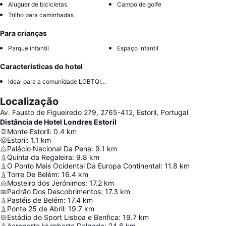
Aluguer de bicicletas
Campo de golfe
Trilho para caminhadas
Para crianças
Parque infantil
Espaço infantil
Características do hotel
Ideal para a comunidade LGBTQIA+
Localização
Av. Fausto de Figueiredo 279, 2765-412, Estoril, Portugal
Distância de Hotel Londres Estoril
Monte Estoril
:
0.4
km
Estoril
:
1.1
km
Palácio Nacional Da Pena
:
9.1
km
Quinta da Regaleira
:
9.8
km
O Ponto Mais Ocidental Da Europa Continental
:
11.8
km
Torre De Belém
:
16.4
km
Mosteiro dos Jerónimos
:
17.2
km
Padrão Dos Descobrimentos
:
17.3
km
Pastéis de Belém
:
17.4
km
Ponte 25 de Abril
:
19.7
km
Estádio do Sport Lisboa e Benfica
:
19.7
km
Aeroporto Humberto Delgado
:
24.6
km