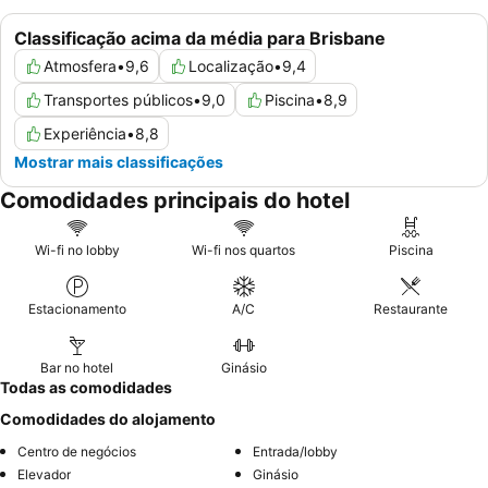
Classificação acima da média para Brisbane
Atmosfera
•
9,6
Localização
•
9,4
Transportes públicos
•
9,0
Piscina
•
8,9
Experiência
•
8,8
Mostrar mais classificações
Comodidades principais do hotel
Wi-fi no lobby
Wi-fi nos quartos
Piscina
Estacionamento
A/C
Restaurante
Bar no hotel
Ginásio
Todas as comodidades
Comodidades do alojamento
Centro de negócios
Entrada/lobby
Elevador
Ginásio