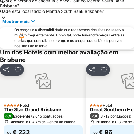
Qual é o horário de check-in e check-out no Mantra South Bank
Brisbane?
Onde está localizado o Mantra South Bank Brisbane?
Mostrar mais
Os preços e a disponibilidade que recebemos dos sites de reserva
mudam frequentemente. Como tal, pode haver diferenças entre as
ofertas que consulta no trivago e os preços que estão disponíveis
nos sites de reserva.
Um dos Hotéis com melhor avaliação em
Brisbane
Partilhar
Adicionar aos favoritos
Partilhar
Adicionar aos
Hotel
Hotel
5 Estrelas
4 Estrelas
The Star Grand Brisbane
Great Southern Ho
8,9
7,4
Excelente
(
2.645 pontuações
)
(
8.712 pontuações
)
Brisbane, a 0.4 km de Centro da cidade
Brisbane, a 0.3 km de 
€ 222
€ 96
de
de