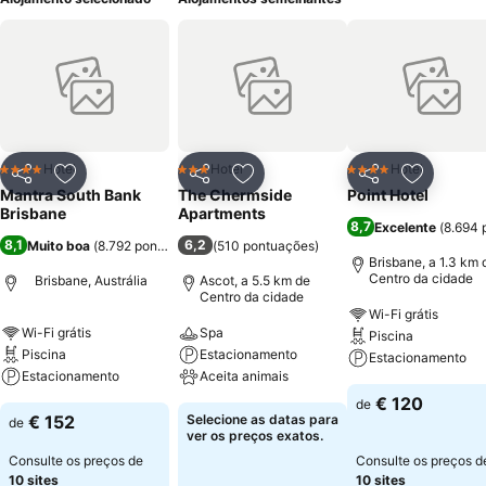
Hotel
Hotel
Hotel
4 Estrelas
3 Estrelas
4 Estrelas
Partilhar
Adicionar aos favoritos
Partilhar
Adicionar aos favoritos
Partilhar
Adicionar
Mantra South Bank
The Chermside
Point Hotel
Brisbane
Apartments
8,7
Excelente
(
8.694 
8,1
6,2
Muito boa
(
8.792 pontuações
)
(
510 pontuações
)
Brisbane, a 1.3 km 
Centro da cidade
Brisbane, Austrália
Ascot, a 5.5 km de
Centro da cidade
Wi-Fi grátis
Wi-Fi grátis
Spa
Piscina
Piscina
Estacionamento
Estacionamento
Estacionamento
Aceita animais
€ 120
de
€ 152
Selecione as datas para
de
ver os preços exatos.
Consulte os preços de
Consulte os preços d
10 sites
10 sites