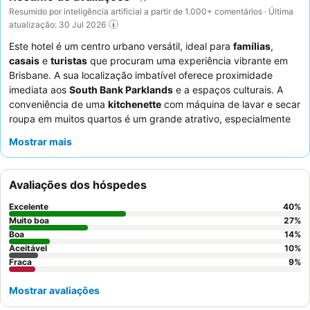
Resumido por inteligência artificial a partir de 1.000+ comentários · Última
atualização: 30 Jul 2026
Este hotel é um centro urbano versátil, ideal para
famílias
,
casais
e
turistas
que procuram uma experiência vibrante em
Brisbane. A sua localização imbatível oferece proximidade
imediata aos
South Bank Parklands
e a espaços culturais. A
conveniência de uma
kitchenette
com máquina de lavar e secar
roupa em muitos quartos é um grande atrativo, especialmente
para estadias mais longas. Os hóspedes elogiam
Mostrar mais
consistentemente o excecional
staff e serviço
e o variado e de
alta qualidade
menu de pequeno-almoço
. Para uma estadia
mais tranquila, considere pedir um quarto virado para o jardim.
Avaliações dos hóspedes
Excelente
40
%
Muito boa
27
%
Boa
14
%
Aceitável
10
%
Fraca
9
%
Mostrar avaliações