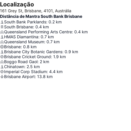
Localização
161 Grey St, Brisbane, 4101, Austrália
Distância de Mantra South Bank Brisbane
South Bank Parklands
:
0.2
km
South Brisbane
:
0.4
km
Queensland Performing Arts Centre
:
0.4
km
HMAS Diamantina
:
0.7
km
Queensland Museum
:
0.7
km
Brisbane
:
0.8
km
Brisbane City Botanic Gardens
:
0.9
km
Brisbane Cricket Ground
:
1.9
km
Boggo Road Gaol
:
2
km
Chinatown
:
2.5
km
Imperial Corp Stadium
:
4.4
km
Brisbane Airport
:
13.8
km