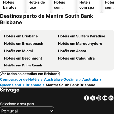
Hotéis
Hotéis de
Hotéis
Hotéis
Hoté
baratos
luxo
com
com spa
com
piscinas
esta
Destinos perto de Mantra South Bank
ment
Brisbane
Hotéis em Brisbane
Hotéis em Surfers Paradise
Hotéis em Broadbeach
Hotéis em Maroochydore
Hotéis em Miami
Hotéis em Ascot
Hotéis em Beechmont
Hotéis em Caloundra
Hotéis em Palm Beach
Ver todas as estadias em Brisbane
Comparador de Hotéis
Austrália e Oceânia
Austrália
Queensland
Brisbane
Mantra South Bank Brisbane
Facebook
Twitter
Insta
Yo
Selecione o seu país