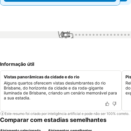
1 / 91
Informação útil
Vistas panorâmicas da cidade e do rio
Pi
Alguns quartos oferecem vistas deslumbrantes do rio
Re
Brisbane, do horizonte da cidade e da roda-gigante
do
iluminada de Brisbane, criando um cenário memorável para
ex
a sua estadia.
Este resumo foi criado por inteligência artificial e pode não ser 100% correto.
Comparar com estadias semelhantes
Alojamento selecionado
Alojamentos semelhantes