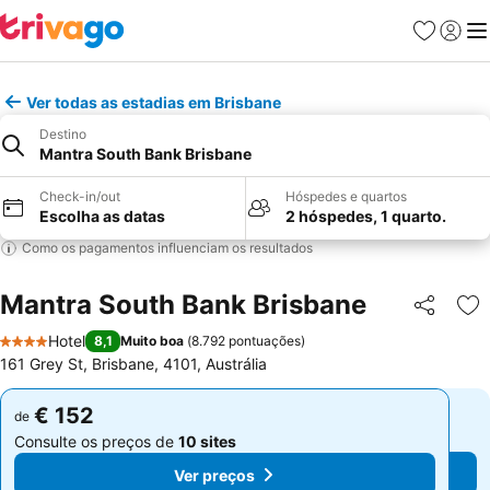
Favoritos
Iniciar
Me
Ver todas as estadias em Brisbane
Destino
Mantra South Bank Brisbane
Check-in/out
Hóspedes e quartos
Escolha as datas
2 hóspedes, 1 quarto.
Como os pagamentos influenciam os resultados
Mantra South Bank Brisbane
Partilhar
Ad
Hotel
8,1
Muito boa
(
8.792 pontuações
)
4 Estrelas
161 Grey St, Brisbane, 4101, Austrália
€ 152
€ 152
de
de
Consulte os preços de
10 sites
Consulte os preços de
10 sites
Ver preços
Ver preços