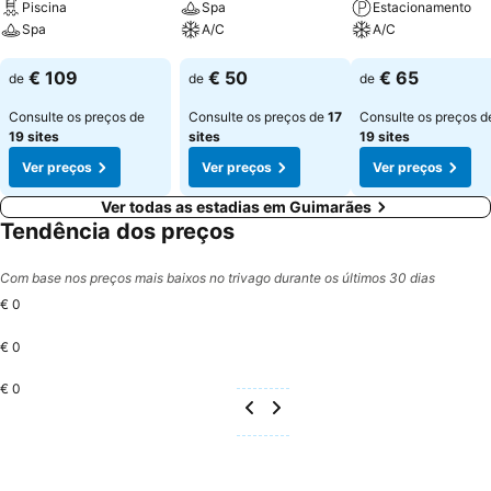
Piscina
Spa
Estacionamento
Spa
A/C
A/C
Ver preços
Ver preços
Ver preços
€ 109
€ 50
€ 65
de
de
de
Consulte os preços de
Consulte os preços de
17
Consulte os preços d
19 sites
sites
19 sites
Ver preços
Ver preços
Ver preços
Ver todas as estadias em Guimarães
Tendência dos preços
Com base nos preços mais baixos no trivago durante os últimos 30 dias
€ 0
€ 0
€ 0