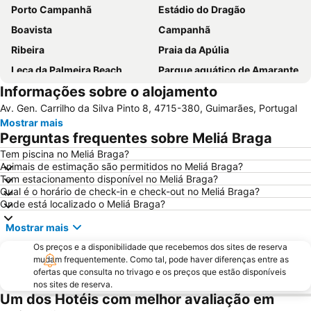
Porto Campanhã
Estádio do Dragão
Boavista
Campanhã
Ribeira
Praia da Apúlia
Leça da Palmeira Beach
Parque aquático de Amarante
Informações sobre o alojamento
Pavilhão Multiusos Gondomar
Magikland
Av. Gen. Carrilho da Silva Pinto 8, 4715-380, Guimarães, Portugal
Pavilhão Rosa Mota
Norteshopping
Mostrar mais
Rua Santa Catarina
Baixa
Perguntas frequentes sobre Meliá Braga
Centro Histórico do Porto
Casa da Música
Tem piscina no Meliá Braga?
Animais de estimação são permitidos no Meliá Braga?
Estação São Bento
Aver-o-Mar Beach
Tem estacionamento disponível no Meliá Braga?
Santuário de São Bento da Porta Aberta
Parque Nacional da Peneda-Gerês
Qual é o horário de check-in e check-out no Meliá Braga?
Onde está localizado o Meliá Braga?
Matosinhos Beach
Parque da Cidade
Mostrar mais
Aldeia Histórica de Soajo
Ponte Dom Luís I
Os preços e a disponibilidade que recebemos dos sites de reserva
da Póvoa de Varzim
Praia Fluvial de Vilar da Veiga
mudam frequentemente. Como tal, pode haver diferenças entre as
Vila Praia de Âncora
Edificio da Alfândega
ofertas que consulta no trivago e os preços que estão disponíveis
nos sites de reserva.
Braga Parque
Mercado do Bolhão
Um dos Hotéis com melhor avaliação em