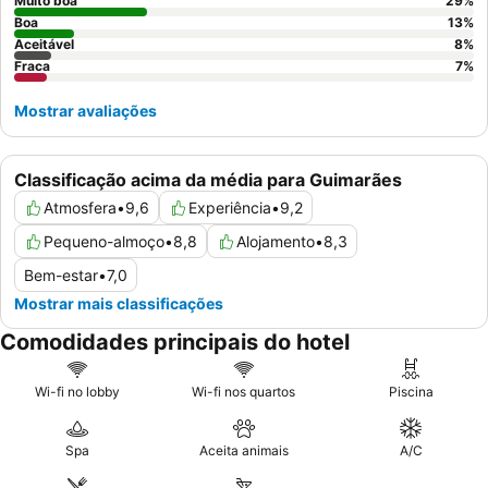
apresente um design de casa de banho em plano aberto.
Muito boa
29
%
Boa
13
%
Aceitável
8
%
Fraca
7
%
Mostrar avaliações
Classificação acima da média para Guimarães
Atmosfera
•
9,6
Experiência
•
9,2
Pequeno-almoço
•
8,8
Alojamento
•
8,3
Bem-estar
•
7,0
Mostrar mais classificações
Comodidades principais do hotel
Wi-fi no lobby
Wi-fi nos quartos
Piscina
Spa
Aceita animais
A/C