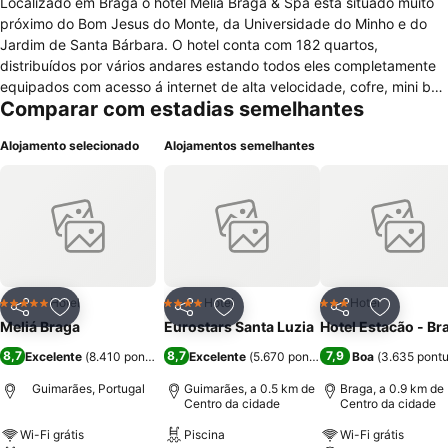
Localizado em Braga o hotel Meliá Braga & Spa está situado muito
próximo do Bom Jesus do Monte, da Universidade do Minho e do
Jardim de Santa Bárbara. O hotel conta com 182 quartos,
distribuídos por vários andares estando todos eles completamente
equipados com acesso á internet de alta velocidade, cofre, mini bar,
Comparar com estadias semelhantes
telefone, ar condicionado, WC privado com combinado de banheira
e chuveiro, espelho, secador de cabelo, secretária, rádio
Alojamento selecionado
Alojamentos semelhantes
despertador, serviço de despertar e serviço de limpeza diário. Para
maior comodidade de todos os hóspedes são oferecidos vários
serviços como recepção com atendimento 24h, porteiro, serviço de
concierge, bagageiro, estacionamento e serviços de lavagem a
seco e lavandaria. Para momentos de lazer o hotel conta com bar
lounge, piscina coberta aquecida, bar na piscina, piscina infantil,
restaurante, academia de ginástica, SPA, banheira de
hidromassagem e sauna seca. Para negócios e eventos o hotel
Hotel
Hotel
Hotel
5 Estrelas
4 Estrelas
3 Estrelas
Partilhar
Adicionar aos favoritos
Partilhar
Adicionar aos favoritos
Partilhar
Adicionar
conta com centro de negócios, instalações para banquetes, serviço
Meliá Braga
Eurostars Santa Luzia
Hotel Estacão - Br
de quartos 24h e várias salas para a realização de reuniões e
8,7
8,7
7,9
Excelente
(
8.410 pontuações
Excelente
)
(
5.670 pontuações
Boa
)
(
3.635 pont
conferências.
Guimarães, Portugal
Guimarães, a 0.5 km de
Braga, a 0.9 km de
Centro da cidade
Centro da cidade
Wi-Fi grátis
Piscina
Wi-Fi grátis