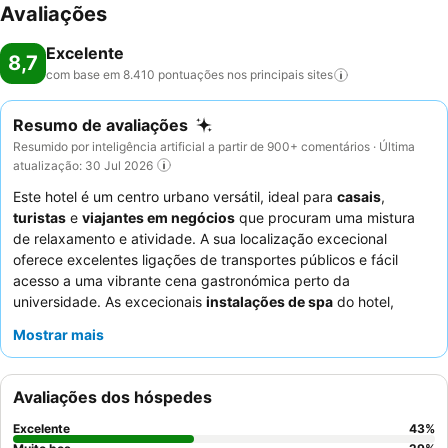
Avaliações
Excelente
8,7
com base em 8.410 pontuações nos principais
sites
Resumo de avaliações
Resumido por inteligência artificial a partir de 900+ comentários · Última
atualização: 30 Jul 2026
Este hotel é um centro urbano versátil, ideal para
casais
,
turistas
e
viajantes em negócios
que procuram uma mistura
de relaxamento e atividade. A sua localização excecional
oferece excelentes ligações de transportes públicos e fácil
acesso a uma vibrante cena gastronómica perto da
universidade. As excecionais
instalações de spa
do hotel,
incluindo uma piscina interior aquecida, jacuzzi e sauna,
Mostrar mais
proporcionam uma experiência verdadeiramente relaxante. Os
hócios elogiam consistentemente o
staff
acolhedor e
excecionalmente prestável, sendo o extenso buffet de
Avaliações dos hóspedes
pequeno-almoço um destaque particular. Para uma experiência
mais tranquila e privada, considere solicitar um quarto que não
Excelente
43
%