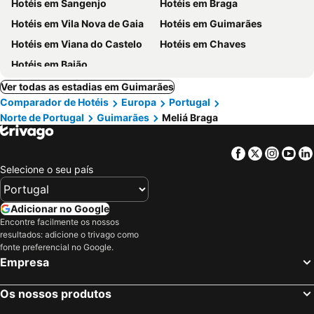
Hotéis em Sangenjo
Hotéis em Braga
Hotéis em Vila Nova de Gaia
Hotéis em Guimarães
Hotéis em Viana do Castelo
Hotéis em Chaves
Hotéis em Baião
Ver todas as estadias em Guimarães
Comparador de Hotéis
Europa
Portugal
Norte de Portugal
Guimarães
Meliá Braga
Facebook
Twitter
Insta
Yo
Selecione o seu país
Adicionar no Google
Encontre facilmente os nossos
resultados: adicione o trivago como
fonte preferencial no Google.
Empresa
Os nossos produtos