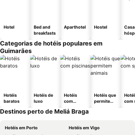
Hotel
Bed and
Aparthotel
Hostel
Casa
breakfasts
hósp
Categorias de hotéis populares em
Guimarães
Hotéis
Hotéis de
Hotéis
Hotéis que
Hoté
baratos
luxo
com
permitem
com 
piscinas
animais
Destinos perto de Meliá Braga
Hotéis em Porto
Hotéis em Vigo