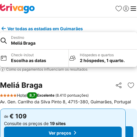
Favoritos
Iniciar
Me
Ver todas as estadias em Guimarães
Destino
Meliá Braga
Check-in/out
Hóspedes e quartos
Escolha as datas
2 hóspedes, 1 quarto.
Como os pagamentos influenciam os resultados
Meliá Braga
Partilhar
Ad
Hotel
8,7
Excelente
(
8.410 pontuações
)
5 Estrelas
Av. Gen. Carrilho da Silva Pinto 8, 4715-380, Guimarães, Portugal
€ 109
€ 109
de
de
Consulte os preços de
19 sites
Consulte os preços de
19 sites
Ver preços
Ver preços