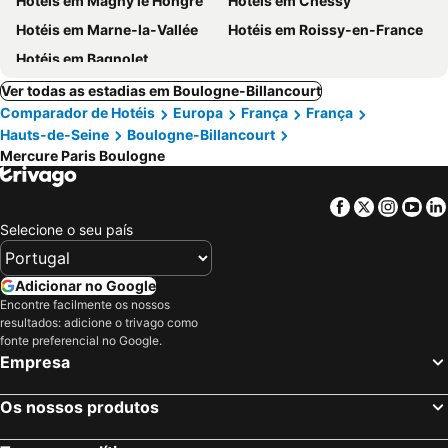
Hotéis em Magny le Hongre
Hotéis em Chessy
Hotéis em Marne-la-Vallée
Hotéis em Roissy-en-France
Hotéis em Bagnolet
Ver todas as estadias em Boulogne-Billancourt
Comparador de Hotéis
Europa
França
França
Hauts-de-Seine
Boulogne-Billancourt
Mercure Paris Boulogne
Facebook
Twitter
Insta
Yo
Selecione o seu país
Adicionar no Google
Encontre facilmente os nossos
resultados: adicione o trivago como
fonte preferencial no Google.
Empresa
Os nossos produtos