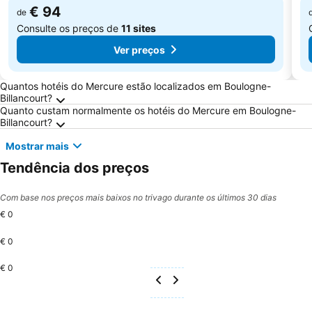
€ 94
de
Consulte os preços de
11 sites
Ver preços
Perguntas Frequentes sobre Boulogne-Billanc
Quantos hotéis do Mercure estão localizados em Boulogne-
Billancourt?
Quanto custam normalmente os hotéis do Mercure em Boulogne-
Billancourt?
Mostrar mais
Tendência dos preços
Com base nos preços mais baixos no trivago durante os últimos 30 dias
€ 0
€ 0
€ 0