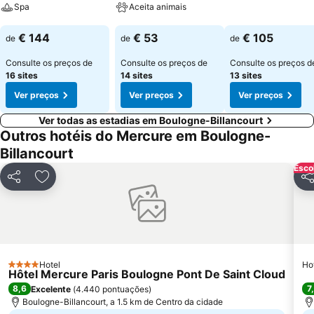
Ver preços
Spa
Aceita animais
Ver preços
Ver preços
€ 144
€ 53
€ 105
de
de
de
Consulte os preços de
Consulte os preços de
Consulte os preços d
16 sites
14 sites
13 sites
Ver preços
Ver preços
Ver preços
Ver todas as estadias em Boulogne-Billancourt
Outros hotéis do Mercure em Boulogne-
Billancourt
Esco
Partilhar
Adicionar aos favoritos
Par
Hotel
Ho
4 Estrelas
Hôtel Mercure Paris Boulogne Pont De Saint Cloud
8,6
7
Excelente
(
4.440 pontuações
)
Boulogne-Billancourt, a 1.5 km de Centro da cidade