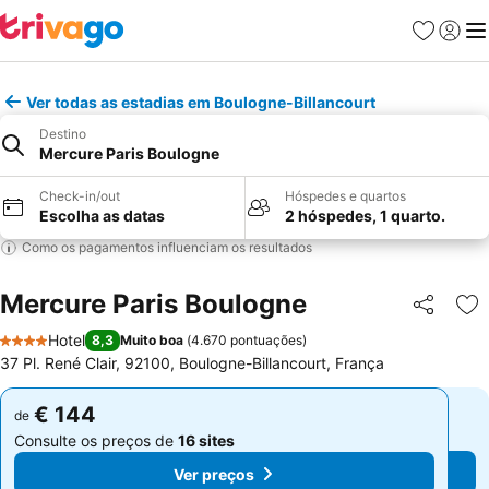
Favoritos
Iniciar
Me
Ver todas as estadias em Boulogne-Billancourt
Destino
Mercure Paris Boulogne
Check-in/out
Hóspedes e quartos
Escolha as datas
2 hóspedes, 1 quarto.
Como os pagamentos influenciam os resultados
Mercure Paris Boulogne
Partilhar
Ad
Hotel
8,3
Muito boa
(
4.670 pontuações
)
4 Estrelas
37 Pl. René Clair, 92100, Boulogne-Billancourt, França
€ 144
€ 144
de
de
Consulte os preços de
16 sites
Consulte os preços de
16 sites
Ver preços
Ver preços