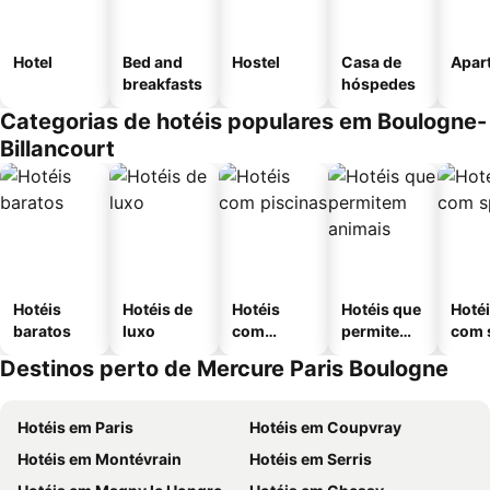
Hotel
Bed and
Hostel
Casa de
Apar
breakfasts
hóspedes
Categorias de hotéis populares em Boulogne-
Billancourt
Hotéis
Hotéis de
Hotéis
Hotéis que
Hoté
baratos
luxo
com
permitem
com 
piscinas
animais
Destinos perto de Mercure Paris Boulogne
Hotéis em Paris
Hotéis em Coupvray
Hotéis em Montévrain
Hotéis em Serris