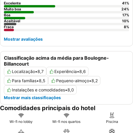
tranquila, considere pedir um quarto virado para o jardim.
Excelente
41
%
Muito boa
24
%
Boa
17
%
Aceitável
10
%
Fraca
8
%
Mostrar avaliações
Classificação acima da média para Boulogne-
Billancourt
Localização
•
8,7
Experiência
•
8,6
Para famílias
•
8,5
Pequeno-almoço
•
8,2
Instalações e comodidades
•
8,0
Mostrar mais classificações
Comodidades principais do hotel
Wi-fi no lobby
Wi-fi nos quartos
Piscina