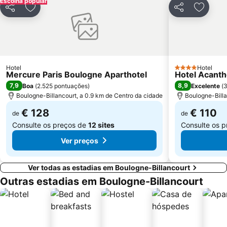
Escolha popular
Galerias Lafayette Paris Haussmann
Jardim de Luxemburgo
Partilhar
Adicionar aos favoritos
Partilhar
Adicion
St-Germain-des-Prés
10th district Entrepôt
16th district Passy
Châtelet Metro Station
Gare de Lyon Metro Station
Montparnasse Train station
Hotel
Parc des Princes
12th district Reuilly
Hotel
4 Estrelas
Mercure Paris Boulogne Aparthotel
Hotel Acant
Gare de Neuilly - Porte Maillot Metro Station
Moulin Rouge
7,9
8,9
Boa
(
2.525 pontuações
)
Excelente
(
3
Boulogne-Billancourt, a 0.9 km de Centro da cidade
Boulogne-Billa
€ 128
€ 110
de
de
Consulte os preços de
12 sites
Consulte os 
Ver preços
Ver todas as estadias em Boulogne-Billancourt
Outras estadias em Boulogne-Billancourt