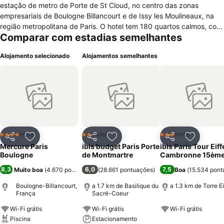
estação de metro de Porte de St Cloud, no centro das zonas
empresariais de Boulogne Billancourt e de Issy les Moulineaux, na
região metropolitana de Paris. O hotel tem 180 quartos calmos, com
Comparar com estadias semelhantes
decoração contemporânea, de diferentes categorias, todos
equipados com casa de banho (banheiro) com banheira e secador
Alojamento selecionado
Alojamentos semelhantes
de cabelo, ar condicionado, cofre, minibar, rádio, televisão via
satélite, secretária, internet Wi-Fi, telefone. O hotel conta também
de acesso para cadeiras de rodas, quartos adaptados para
deficientes físicos, recepção 24 horas por dia, serviço de fax e
fotocopia, business center, cofre, serviço de secretária, acesso à
internet sem fios nas áreas públicas, equipa multilíngue, serviço de
lavandaria, academia de ginástica, restaurante, bar, salas de
reuniões com luz natural e estacionamento.
Hotel
Hotel
Hotel
4 Estrelas
2 Estrelas
3 Estrelas
Partilhar
Adicionar aos favoritos
Partilhar
Adicionar aos favoritos
Partilhar
Adicionar
Mercure Paris
ibis budget Paris Porte
ibis Paris Tour Eiff
Boulogne
de Montmartre
Cambronne 15èm
8,3
6,0
7,5
Muito boa
(
4.670 pontuações
)
(
28.661 pontuações
)
Boa
(
15.534 pont
Boulogne-Billancourt,
a 1.7 km de Basilique du
a 1.3 km de Torre Ei
França
Sacré-Coeur
Wi-Fi grátis
Wi-Fi grátis
Wi-Fi grátis
Piscina
Estacionamento