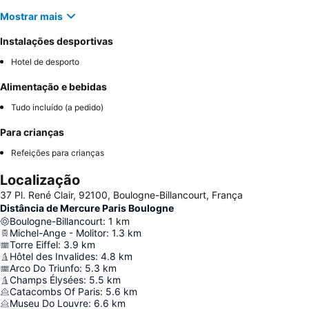
Mostrar mais
Instalações desportivas
Hotel de desporto
Alimentação e bebidas
Tudo incluído (a pedido)
Para crianças
Refeições para crianças
Localização
37 Pl. René Clair, 92100, Boulogne-Billancourt, França
Distância de Mercure Paris Boulogne
Boulogne-Billancourt
:
1
km
Michel-Ange - Molitor
:
1.3
km
Torre Eiffel
:
3.9
km
Hôtel des Invalides
:
4.8
km
Arco Do Triunfo
:
5.3
km
Champs Élysées
:
5.5
km
Catacombs Of Paris
:
5.6
km
Museu Do Louvre
:
6.6
km