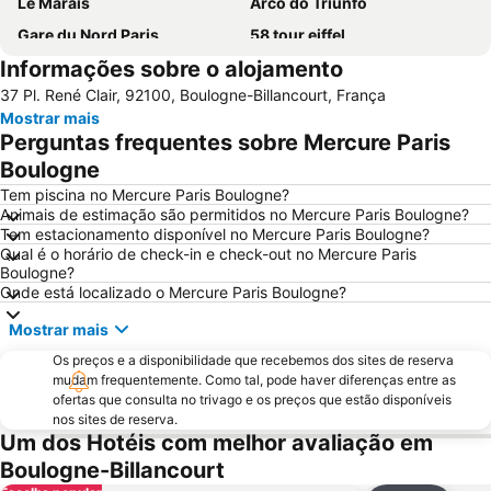
Le Marais
Arco do Triunfo
Gare du Nord Paris
58 tour eiffel
Informações sobre o alojamento
Champs Elysées
Quartier Latin
37 Pl. René Clair, 92100, Boulogne-Billancourt, França
8th district Élysée
9th district Opéra
Mostrar mais
Museu do Louvre
6th district Luxembourg
Perguntas frequentes sobre Mercure Paris
Paris Expo Porte de Versailles
5th district Panthéon
Boulogne
Montparnasse
Stade de France
Tem piscina no Mercure Paris Boulogne?
Animais de estimação são permitidos no Mercure Paris Boulogne?
7th district Palais Bourbon
15th district Vaugirard
Tem estacionamento disponível no Mercure Paris Boulogne?
Qual é o horário de check-in e check-out no Mercure Paris
Disney Village
3rd district Temple
Boulogne?
14th district Observatoire
Bercy
Onde está localizado o Mercure Paris Boulogne?
4th district Hôtel-de-Ville
Colina de Montmartre
Mostrar mais
18th district la Butte-Montmartre
11th district Popincourt
Os preços e a disponibilidade que recebemos dos sites de reserva
mudam frequentemente. Como tal, pode haver diferenças entre as
Notre-Dame Cathedral
Centre commercial International Val d'Europe
ofertas que consulta no trivago e os preços que estão disponíveis
2nd district la Bourse
Palais des Congrès de Paris
nos sites de reserva.
Um dos Hotéis com melhor avaliação em
Palais Garnier Opera National de Paris
La Défense
Boulogne-Billancourt
Les Halles
Nation Metro Station