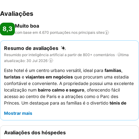
Avaliações
Muito boa
8,3
com base em 4.670 pontuações nos principais
sites
Resumo de avaliações
Resumido por inteligência artificial a partir de 800+ comentários · Última
atualização: 30 Jul 2026
Este hotel é um centro urbano versátil, ideal para
famílias
,
turistas
e
viajantes em negócios
que procuram uma estadia
confortável e conveniente. A propriedade possui uma excelente
localização num
bairro calmo e seguro
, oferecendo fácil
acesso ao centro de Paris e a atrações como o Parc des
Princes. Um destaque para as famílias é o divertido
ténis de
mesa e matraquilhos
no lobby, enquanto todos os hóspedes
Mostrar mais
podem desfrutar da refrescante
piscina no último piso
. Os
hóspedes elogiam consistentemente o
pessoal e serviço
excecionais
e o
pequeno-almoço variado e de alta qualidade
Avaliações dos hóspedes
com sumo de laranja fresco. Para uma experiência mais