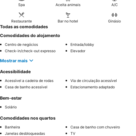
Spa
Aceita animais
A/C
Restaurante
Bar no hotel
Ginásio
Todas as comodidades
Comodidades do alojamento
Centro de negócios
Entrada/lobby
Check-in/check-out expresso
Elevador
Mostrar mais
Acessibilidade
Acessível a cadeira de rodas
Via de circulação acessível
Casa de banho acessível
Estacionamento adaptado
Bem-estar
Solário
Comodidades nos quartos
Banheira
Casa de banho com chuveiro
Janelas desbloqueadas
TV