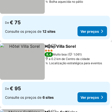
Bolha aquecida no pátio
Ver preços
€ 75
De
Consulte os preços de
12 sites
Ver preços
Hôtel Villa Sorel
Partilhar
Adicionar aos favoritos
Ver preço
3 Estrelas
8,4
Muito boa
1.061
a 0.2 km de Centro da cidade
Localização estratégica para eventos
Ver 
€ 95
De
Consulte os preços de
6 sites
Ver preços