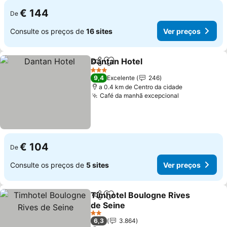
€ 144
De
Consulte os preços de
16 sites
Ver preços
Dantan Hotel
Partilhar
Adicionar aos favoritos
Ver preços
3 Estrelas
9,4
Excelente
246
a 0.4 km de Centro da cidade
Café da manhã excepcional
Ver preços
€ 104
De
Consulte os preços de
5 sites
Ver preços
Timhotel Boulogne Rives
Partilhar
Adicionar aos favoritos
de Seine
Ver preços
2 Estrelas
6,3
3.864