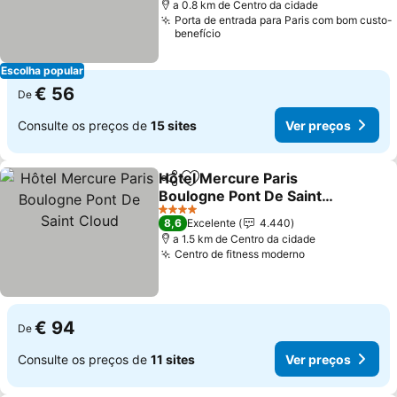
a 0.8 km de Centro da cidade
Porta de entrada para Paris com bom custo-
benefício
Escolha popular
€ 56
De
Consulte os preços de
15 sites
Ver preços
Hôtel Mercure Paris
Partilhar
Adicionar aos favoritos
Boulogne Pont De Saint
Cloud
Ver preços
4 Estrelas
8,6
Excelente
4.440
a 1.5 km de Centro da cidade
Centro de fitness moderno
Ver preços
€ 94
De
Consulte os preços de
11 sites
Ver preços