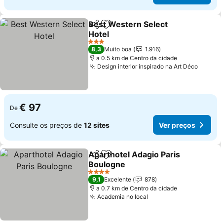
Best Western Select
Partilhar
Adicionar aos favoritos
Hotel
Ver preços
3 Estrelas
8,3
Muito boa
1.916
a 0.5 km de Centro da cidade
Design interior inspirado na Art Déco
Ver p
€ 97
De
Consulte os preços de
12 sites
Ver preços
Aparthotel Adagio Paris
Partilhar
Adicionar aos favoritos
Boulogne
Ver preços
4 Estrelas
9,1
Excelente
878
a 0.7 km de Centro da cidade
Academia no local
Ver preços