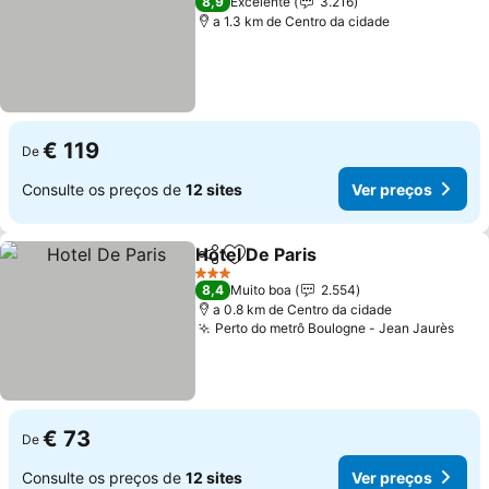
8,9
Excelente
3.216
a 1.3 km de Centro da cidade
€ 119
De
Consulte os preços de
12 sites
Ver preços
Hotel De Paris
Partilhar
Adicionar aos favoritos
Ver preços
3 Estrelas
8,4
Muito boa
2.554
a 0.8 km de Centro da cidade
Perto do metrô Boulogne - Jean Jaurès
Ver 
€ 73
De
Consulte os preços de
12 sites
Ver preços