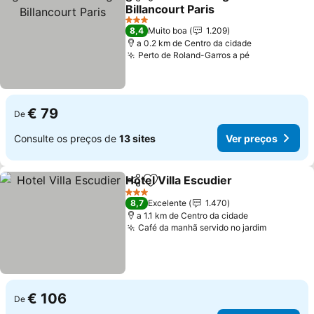
Partilhar
Adicionar aos favoritos
Billancourt Paris
Ver preços
3 Estrelas
8,4
Muito boa
1.209
a 0.2 km de Centro da cidade
Perto de Roland-Garros a pé
Ver preços
€ 79
De
Consulte os preços de
13 sites
Ver preços
Hotel Villa Escudier
Partilhar
Adicionar aos favoritos
Ver pr
3 Estrelas
8,7
Excelente
1.470
a 1.1 km de Centro da cidade
Café da manhã servido no jardim
Ver preç
€ 106
De