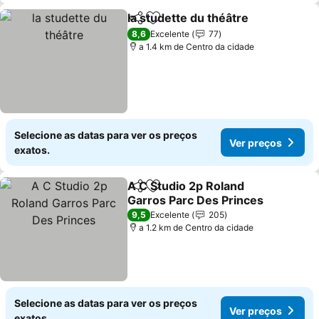
la studette du théâtre
Partilhar
Adicionar aos favoritos
Ver 
8,6
Excelente
77
a 1.4 km de Centro da cidade
Selecione as datas para ver os preços
Ver preços
exatos.
A C Studio 2p Roland
Partilhar
Adicionar aos favoritos
Garros Parc Des Princes
Ver preços
9,5
Excelente
205
a 1.2 km de Centro da cidade
Selecione as datas para ver os preços
Ver preços
exatos.