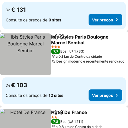
€ 131
De
Consulte os preços de
9 sites
Ver preços
ibis Styles Paris Boulogne
Partilhar
Adicionar aos favoritos
Marcel Sembat
Ver preços
3 Estrelas
7,7
Boa
1.733
a 0.1 km de Centro da cidade
Design moderno e recentemente renovado
V
€ 103
De
Consulte os preços de
12 sites
Ver preços
Hôtel De France
Partilhar
Adicionar aos favoritos
Ver preço
2 Estrelas
7,8
Boa
1.711
a 0.8 km de Centro da cidade