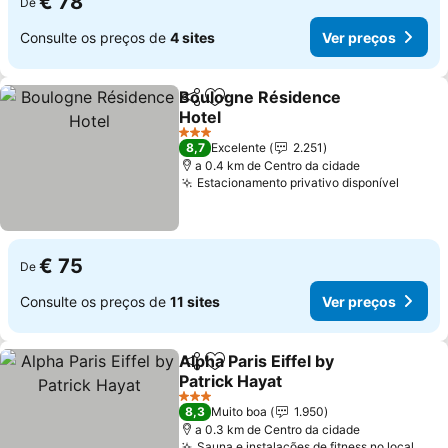
€ 78
De
Consulte os preços de
4 sites
Ver preços
Boulogne Résidence
Partilhar
Adicionar aos favoritos
Hotel
Ver preços
3 Estrelas
8,7
Excelente
2.251
a 0.4 km de Centro da cidade
Estacionamento privativo disponível
Ver pr
€ 75
De
Consulte os preços de
11 sites
Ver preços
Alpha Paris Eiffel by
Partilhar
Adicionar aos favoritos
Patrick Hayat
Ver preços
3 Estrelas
8,3
Muito boa
1.950
a 0.3 km de Centro da cidade
Sauna e instalações de fitness no local