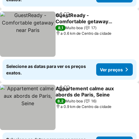
GuestReady -
Partilhar
Adicionar aos favoritos
Comfortable getaway
near Paris
Ver preços
8,1
Muito boa
17
a 0.6 km de Centro da cidade
Selecione as datas para ver os preços
Ver preços
exatos.
Appartement calme aux
Partilhar
Adicionar aos favoritos
abords de Paris, Seine
Ver preços
8,2
Muito boa
16
a 0.9 km de Centro da cidade