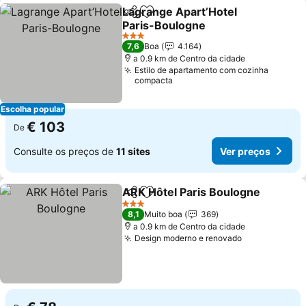
Lagrange Apart’Hotel
Partilhar
Adicionar aos favoritos
Paris-Boulogne
Ver preços
3 Estrelas
7,6
Boa
4.164
a 0.9 km de Centro da cidade
Estilo de apartamento com cozinha
compacta
Escolha popular
€ 103
De
Consulte os preços de
11 sites
Ver preços
ARK Hôtel Paris Boulogne
Partilhar
Adicionar aos favoritos
3 Estrelas
8,1
Muito boa
369
a 0.9 km de Centro da cidade
Design moderno e renovado
Ver preços