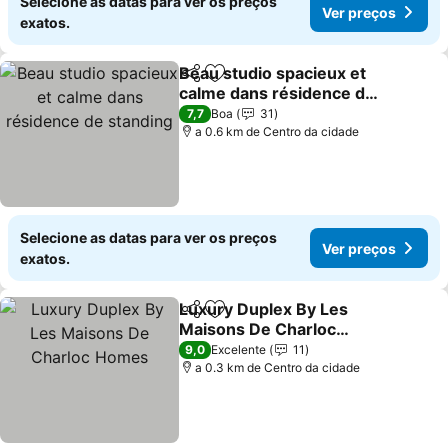
Selecione as datas para ver os preços
Ver preços
exatos.
Beau studio spacieux et
Partilhar
Adicionar aos favoritos
calme dans résidence de
standing
Ver preços
7,7
Boa
31
a 0.6 km de Centro da cidade
Selecione as datas para ver os preços
Ver preços
exatos.
Luxury Duplex By Les
Partilhar
Adicionar aos favoritos
Maisons De Charloc
Homes
Ver preços
9,0
Excelente
11
a 0.3 km de Centro da cidade