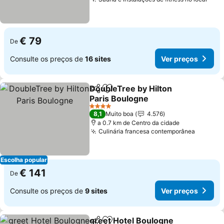
Ver 
€ 79
De
Consulte os preços de
16 sites
Ver preços
DoubleTree by Hilton
Partilhar
Adicionar aos favoritos
Paris Boulogne
Ver preços
4 Estrelas
8,1
Muito boa
4.576
a 0.7 km de Centro da cidade
Culinária francesa contemporânea
Ver pre
Escolha popular
€ 141
De
Consulte os preços de
9 sites
Ver preços
greet Hotel Boulogne