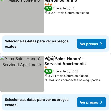
Maison Solférino
Partilhar
Adicionar aos favoritos
Ver preço
3 Estrelas
9,7
Excelente
6
a 0.6 km de Centro da cidade
Selecione as datas para ver os preços
Ver preços
exatos.
Yuna Saint-Honoré -
Partilhar
Adicionar aos favoritos
Serviced Apartments
Ver preços
1 Estrelas
9,0
Excelente
308
a 7.1 km de Centro da cidade
Cozinhas compactas bem equipadas
Ver p
Selecione as datas para ver os preços
Ver preços
exatos.