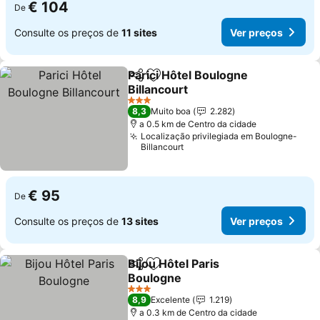
€ 104
De
Consulte os preços de
11 sites
Ver preços
Parici Hôtel Boulogne
Partilhar
Adicionar aos favoritos
Billancourt
Ver preços
3 Estrelas
8,3
Muito boa
2.282
a 0.5 km de Centro da cidade
Localização privilegiada em Boulogne-
Billancourt
€ 95
De
Consulte os preços de
13 sites
Ver preços
Bijou Hôtel Paris
Partilhar
Adicionar aos favoritos
Boulogne
Ver preços
3 Estrelas
8,9
Excelente
1.219
a 0.3 km de Centro da cidade