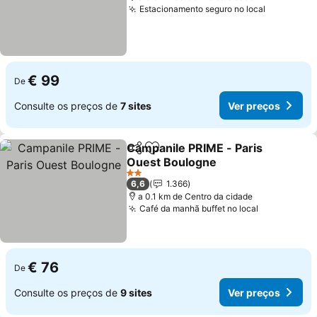
Estacionamento seguro no local
Ver preço
€ 99
De
Consulte os preços de
7 sites
Ver preços
Campanile PRIME - Paris
Partilhar
Adicionar aos favoritos
Ouest Boulogne
Ver preços
2 Estrelas
6,6
1.366
a 0.1 km de Centro da cidade
Café da manhã buffet no local
Ver preços
€ 76
De
Consulte os preços de
9 sites
Ver preços