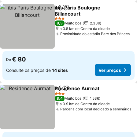
ibis Paris Boulogne
Partilhar
Adicionar aos favoritos
Billancourt
Ver preços
3 Estrelas
8,3
Muito boa
2.339
a 0.5 km de Centro da cidade
Proximidade do estádio Parc des Princes
Ver
€ 80
De
Consulte os preços de
14 sites
Ver preços
Residence Aurmat
Partilhar
Adicionar aos favoritos
Ver pre
3 Estrelas
8,4
Muito boa
1.536
a 0.9 km de Centro da cidade
Parceria com local dedicado a seminários
Ve