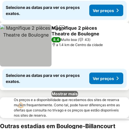
Selecione as datas para ver os preços
Ver preços
exatos.
Magnifique 2 pièces
Partilhar
Adicionar aos favoritos
Theatre de Boulogne
Ver preços
8,4
Muito boa
43
a 1.4 km de Centro da cidade
Selecione as datas para ver os preços
Ver preços
exatos.
Mostrar mais
Os preços e a disponibilidade que recebemos dos sites de reserva
mudam frequentemente. Como tal, pode haver diferenças entre as
ofertas que consulta no trivago e os preços que estão disponíveis
nos sites de reserva.
Outras estadias em Boulogne-Billancourt