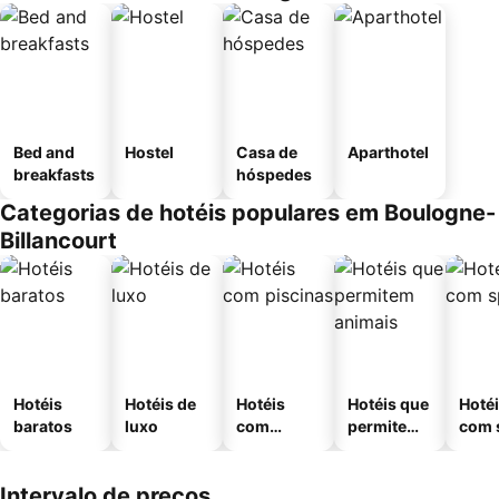
Bed and
Hostel
Casa de
Aparthotel
breakfasts
hóspedes
Categorias de hotéis populares em Boulogne-
Billancourt
Hotéis
Hotéis de
Hotéis
Hotéis que
Hoté
baratos
luxo
com
permitem
com 
piscinas
animais
Intervalo de preços