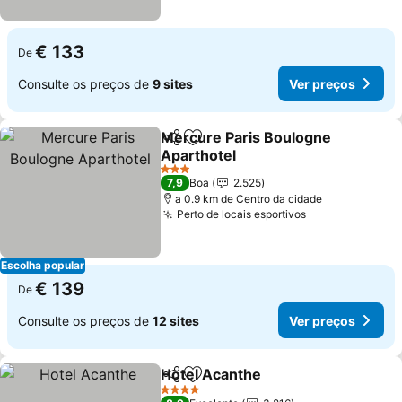
€ 133
De
Consulte os preços de
9 sites
Ver preços
Mercure Paris Boulogne
Partilhar
Adicionar aos favoritos
Aparthotel
Ver preços
3 Estrelas
7,9
Boa
2.525
a 0.9 km de Centro da cidade
Perto de locais esportivos
Ver preços
Escolha popular
€ 139
De
Consulte os preços de
12 sites
Ver preços
Hotel Acanthe
Partilhar
Adicionar aos favoritos
Ver preços
4 Estrelas