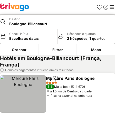
Favoritos
Iniciar
Me
Destino
Boulogne-Billancourt
Check-in/out
Hóspedes e quartos
Escolha as datas
2 hóspedes, 1 quarto.
Ordenar
Filtrar
Mapa
Hotéis em Boulogne-Billancourt (França,
França)
Como os pagamentos influenciam os resultados
Mercure Paris Boulogne
Partilhar
Adicionar aos favoritos
V
4 Estrelas
8,3
Muito boa
4.670
a 1.0 km de Centro da cidade
Piscina sazonal na cobertura
Ver preços