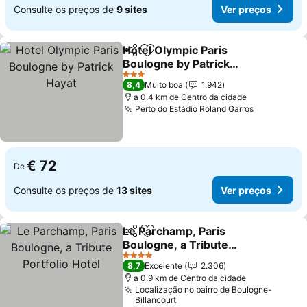
Consulte os preços de
9 sites
Ver preços
Hotel Olympic Paris
Partilhar
Adicionar aos favoritos
Boulogne by Patrick
Hayat
Ver preços
3 Estrelas
8,4
Muito boa
1.942
a 0.4 km de Centro da cidade
Perto do Estádio Roland Garros
Ver preço
€ 72
De
Consulte os preços de
13 sites
Ver preços
Le Parchamp, Paris
Partilhar
Adicionar aos favoritos
Boulogne, a Tribute
Portfolio Hotel
Ver preços
4 Estrelas
8,7
Excelente
2.306
a 0.9 km de Centro da cidade
Localização no bairro de Boulogne-
Billancourt