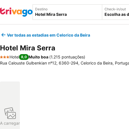
Destino
Check-in/out
Escolha as 
Ver todas as estadias em Celorico da Beira
Hotel Mira Serra
Hotel
Muito boa
(
1.215 pontuações
)
8,0
3 Estrelas
Rua Calouste Gulbenkian nº12, 6360-294, Celorico da Beira, Portuga
A carregar