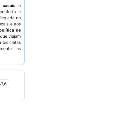
,
casais
e
onforto e
ilegiada no
ocais e aos
política de
 que viajam
bicicletas
emente os
 as equipas
ha caseira
buffet de
s hóspedes
rdim.
•
7,6