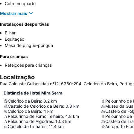
Cofre no quarto
Mostrar mais
Instalações desportivas
Bilhar
Equitação
Mesa de pingue-pongue
Para crianças
Refeições para crianças
Localização
Rua Calouste Gulbenkian nº12, 6360-294, Celorico da Beira, Portuga
Distância de Hotel Mira Serra
Celorico da Beira
:
0.2
km
Pelourinho de
Castelo de Celorico da Beira
:
0.8
km
Museu da Gua
Celorico da Beira
:
4
km
Castelo de Fol
Pelourinho de Forno Telheiro
:
4.8
km
Pelourinho de
Pelourinho de Algodres
:
10.3
km
Castelo de Tr
Castelo de Linhares
:
11.4
km
Aeroporto Fran