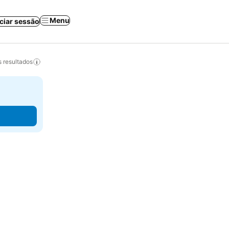
Menu
iciar sessão
 resultados