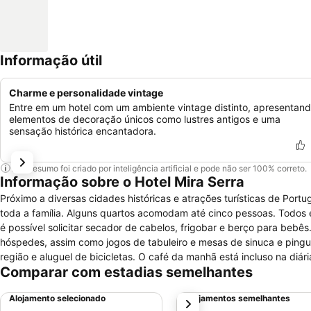
Informação útil
Charme e personalidade vintage
Entre em um hotel com um ambiente vintage distinto, apresentan
elementos de decoração únicos como lustres antigos e uma
sensação histórica encantadora.
Este resumo foi criado por inteligência artificial e pode não ser 100% correto.
Informação sobre o Hotel Mira Serra
Próximo a diversas cidades históricas e atrações turísticas de Por
toda a família. Alguns quartos acomodam até cinco pessoas. Todos estão equipados com ar-condicionado, aquecedor, varanda e televisão. Também
é possível solicitar secador de cabelos, frigobar e berço para bebês. O serviço de Wi-Fi e o estacionamento estão disponíveis gratuitamente para 
hóspedes, assim como jogos de tabuleiro e mesas de sinuca e ping
região e aluguel de bicicletas. O café da manhã está incluso na diária. Para o almoço e o jantar, o Hotel Mira Serra conta com um bar e um
Comparar com estadias semelhantes
restaurante com o melhor da culinária portuguesa. O Castelo de Celorico da Beira está a menos de 15 minutos de caminhada do local; já o Mercado
Municipal fica a menos de dez.
Alojamento selecionado
Alojamentos semelhantes
próximo