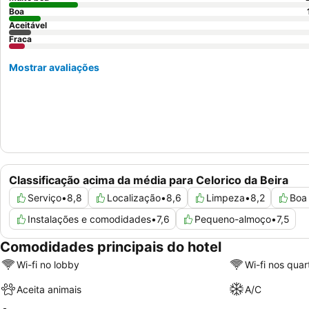
Boa
Aceitável
Fraca
Mostrar avaliações
Classificação acima da média para Celorico da Beira
Serviço
•
8,8
Localização
•
8,6
Limpeza
•
8,2
Boa 
Instalações e comodidades
•
7,6
Pequeno-almoço
•
7,5
Comodidades principais do hotel
Wi-fi no lobby
Wi-fi nos quar
Aceita animais
A/C