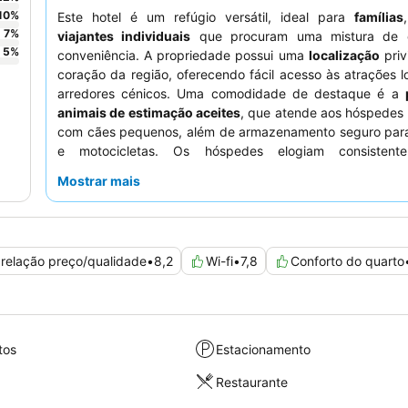
10
%
Este hotel é um refúgio versátil, ideal para
famílias
7
%
viajantes individuais
que procuram uma mistura de c
5
%
conveniência. A propriedade possui uma
localização
priv
coração da região, oferecendo fácil acesso às atrações l
arredores cénicos. Uma comodidade de destaque é a
animais de estimação aceites
, que atende aos hóspedes
com cães pequenos, além de armazenamento seguro para 
e motocicletas. Os hóspedes elogiam consistent
funcionários simpáticos e prestativos
, particularmente
Mostrar mais
de concierge e receção, e desfrutam da deliciosa cozin
oferecida no restaurante, complementando um bom 
pequeno-almoço. Para uma experiência mais tranquila, o
são aconselhados a solicitar um quarto com vista para o ja
relação preço/qualidade
•
8,2
Wi-fi
•
7,8
Conforto do quarto
tos
Estacionamento
Restaurante