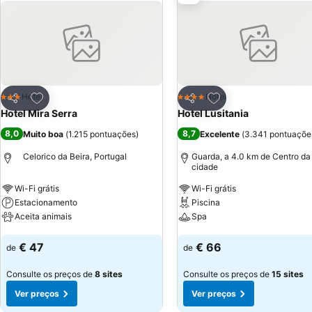
Adicionar aos favoritos
Adicionar aos favor
Hotel
Hotel
3 Estrelas
4 Estrelas
Partilhar
Partilhar
Hotel Mira Serra
Hotel Lusitania
8,0
8,7
Muito boa
(
1.215 pontuações
)
Excelente
(
3.341 pontuaçõe
Celorico da Beira, Portugal
Guarda, a 4.0 km de Centro da
cidade
Wi-Fi grátis
Wi-Fi grátis
Estacionamento
Piscina
Aceita animais
Spa
Ver preços
Ver preços
€ 47
€ 66
de
de
Consulte os preços de
8 sites
Consulte os preços de
15 sites
Ver preços
Ver preços