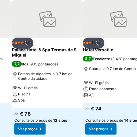
itos
Adicionar aos favoritos
Adicionar aos fav
Hotel
Hotel
4 Estrelas
3 Estrelas
Partilhar
Partilhar
Palace Hotel & Spa Termas de S.
Hotel Versatile
Miguel
8,7
s
)
Excelente
(
3.428 pontua
7,7
Boa
(
935 pontuações
)
Guarda, a 0.7 km de Centro
Fornos de Algodres, a 0.7 km de
Centro da cidade
Wi-Fi grátis
Wi-Fi grátis
Estacionamento
Piscina
A/C
Spa
Ver preços
€ 74
de
Ver preços
€ 78
de
Consulte os preços de
12 sites
Consulte os preços de
14 site
Ver preços
Ver preços