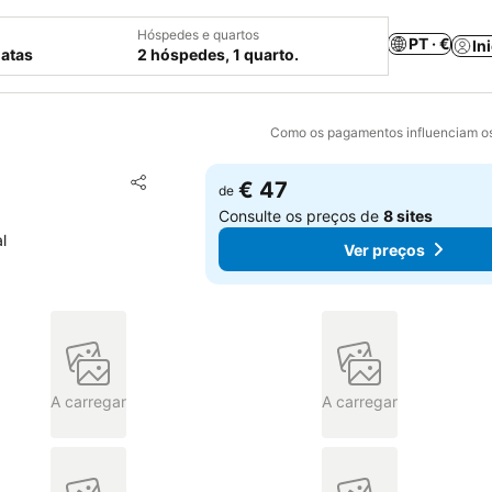
Hóspedes e quartos
PT · €
In
datas
2 hóspedes, 1 quarto.
Como os pagamentos influenciam os
Adicionar aos favoritos
€ 47
de
Partilhar
Consulte os preços de
8 sites
l
Ver preços
A carregar
A carregar