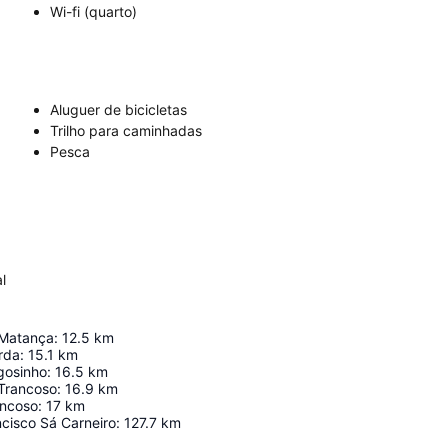
Wi-fi (quarto)
Aluguer de bicicletas
Trilho para caminhadas
Pesca
l
 Matança
:
12.5
km
rda
:
15.1
km
gosinho
:
16.5
km
 Trancoso
:
16.9
km
ancoso
:
17
km
cisco Sá Carneiro
:
127.7
km